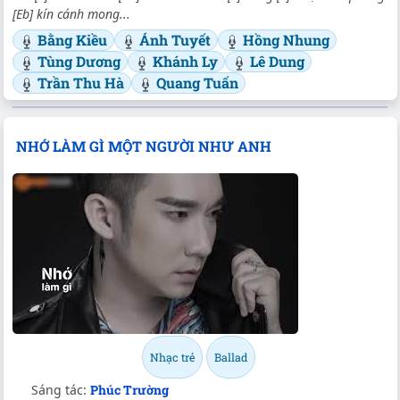
[Eb] kín cánh mong...
Bằng Kiều
Ánh Tuyết
Hồng Nhung
Tùng Dương
Khánh Ly
Lê Dung
Trần Thu Hà
Quang Tuấn
NHỚ LÀM GÌ MỘT NGƯỜI NHƯ ANH
Nhạc trẻ
Ballad
Sáng tác:
Phúc Trường