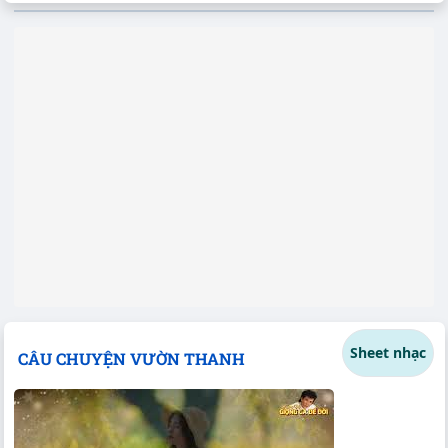
Sheet nhạc
CÂU CHUYỆN VƯỜN THANH