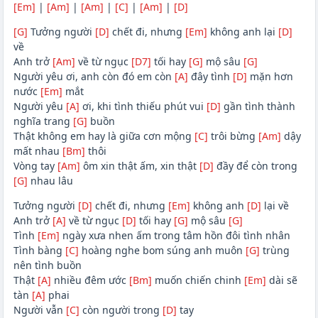
[Em]
|
[Am]
|
[Am]
|
[C]
|
[Am]
|
[D]
[G]
Tưởng người
[D]
chết đi, nhưng
[Em]
không anh lại
[D]
về
Anh trở
[Am]
về từ ngục
[D7]
tối hay
[G]
mộ sâu
[G]
Người yêu ơi, anh còn đó em còn
[A]
đây tình
[D]
mặn hơn
nước
[Em]
mắt
Người yêu
[A]
ơi, khi tình thiếu phút vui
[D]
gần tình thành
nghĩa trang
[G]
buồn
Thật không em hay là giữa cơn mộng
[C]
trôi bừng
[Am]
dậy
mất nhau
[Bm]
thôi
Vòng tay
[Am]
ôm xin thật ấm, xin thật
[D]
đầy để còn trong
[G]
nhau lâu
Tưởng người
[D]
chết đi, nhưng
[Em]
không anh
[D]
lại về
Anh trở
[A]
về từ ngục
[D]
tối hay
[G]
mộ sâu
[G]
Tình
[Em]
ngày xưa nhen ấm trong tâm hồn đôi tình nhân
Tình bàng
[C]
hoàng nghe bom súng anh muôn
[G]
trùng
nên tình buồn
Thật
[A]
nhiều đêm ước
[Bm]
muốn chiến chinh
[Em]
dài sẽ
tàn
[A]
phai
Người vẫn
[C]
còn người trong
[D]
tay