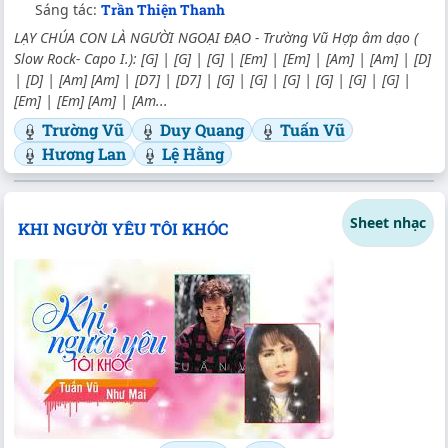
Sáng tác:
Trần Thiện Thanh
LẠY CHÚA CON LÀ NGƯỜI NGOẠI ĐẠO - Trường Vũ Hợp âm dạo (
Slow Rock- Capo I.): [G] | [G] | [G] | [Em] | [Em] | [Am] | [Am] | [D]
| [D] | [Am] [Am] | [D7] | [D7] | [G] | [G] | [G] | [G] | [G] | [G] |
[Em] | [Em] [Am] | [Am...
Trường Vũ
Duy Quang
Tuấn Vũ
Hương Lan
Lệ Hằng
Sheet nhạc
KHI NGƯỜI YÊU TÔI KHÓC