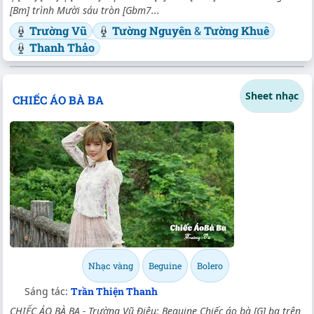
[Bm] trình Mười sáu tròn [Gbm7...
Trường Vũ
Tường Nguyên
&
Tường Khuê
Thanh Thảo
Sheet nhạc
CHIẾC ÁO BÀ BA
Nhạc vàng
Beguine
Bolero
Sáng tác:
Trần Thiện Thanh
CHIẾC ÁO BÀ BA - Trường Vũ Điệu: Beguine Chiếc áo bà [G] ba trên