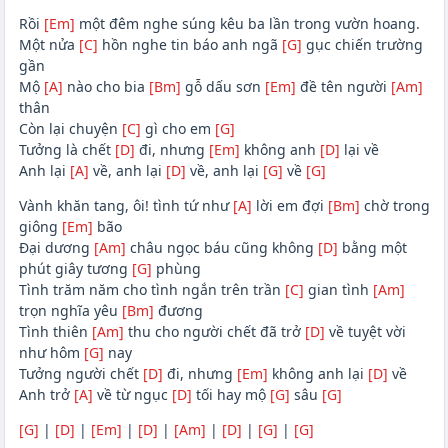
Rồi
[Em]
một đêm nghe súng kêu ba lần trong vườn hoang.
Một nửa
[C]
hồn nghe tin báo anh ngã
[G]
gục chiến trường
gần
Mộ
[A]
nào cho bia
[Bm]
gỗ dấu sơn
[Em]
đề tên người
[Am]
thân
Còn lại chuyện
[C]
gì cho em
[G]
Tưởng là chết
[D]
đi, nhưng
[Em]
không anh
[D]
lại về
Anh lại
[A]
về, anh lại
[D]
về, anh lại
[G]
về
[G]
Vành khăn tang, ôi! tình tứ như
[A]
lời em đợi
[Bm]
chờ trong
giông
[Em]
bão
Đại dương
[Am]
châu ngọc báu cũng không
[D]
bằng một
phút giây tương
[G]
phùng
Tình trăm năm cho tình ngắn trên trần
[C]
gian tình
[Am]
trọn nghĩa yêu
[Bm]
đương
Tình thiên
[Am]
thu cho người chết đã trở
[D]
về tuyệt vời
như hôm
[G]
nay
Tưởng người chết
[D]
đi, nhưng
[Em]
không anh lại
[D]
về
Anh trở
[A]
về từ ngục
[D]
tối hay mộ
[G]
sâu
[G]
[G]
|
[D]
|
[Em]
|
[D]
|
[Am]
|
[D]
|
[G]
|
[G]