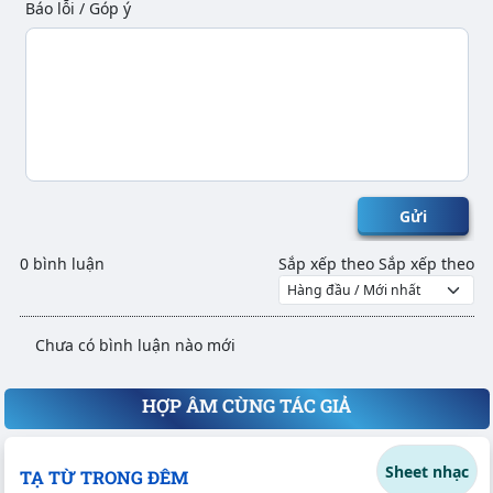
Báo lỗi / Góp ý
Gửi
0 bình luận
Sắp xếp theo
Sắp xếp theo
Chưa có bình luận nào mới
HỢP ÂM CÙNG TÁC GIẢ
Sheet nhạc
TẠ TỪ TRONG ĐÊM