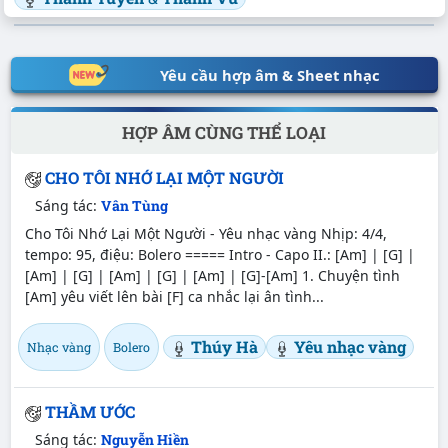
Yêu cầu hợp âm & Sheet nhạc
HỢP ÂM CÙNG THỂ LOẠI
CHO TÔI NHỚ LẠI MỘT NGƯỜI
Sáng tác:
Vân Tùng
Cho Tôi Nhớ Lại Một Người - Yêu nhạc vàng Nhịp: 4/4,
tempo: 95, điệu: Bolero ===== Intro - Capo II.: [Am] | [G] |
[Am] | [G] | [Am] | [G] | [Am] | [G]-[Am] 1. Chuyện tình
[Am] yêu viết lên bài [F] ca nhắc lại ân tình...
Thúy Hà
Yêu nhạc vàng
Nhạc vàng
Bolero
THẦM ƯỚC
Sáng tác:
Nguyễn Hiền