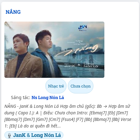
NẮNG
Nhạc trẻ
Chưa chọn
Sáng tác:
Ns Long Nón Lá
NẮNG - JanK & Long Nón Lá Hợp âm chủ (gốc): Bb → Hợp âm sử
dụng ( Capo I.): A | Điệu: Chưa chọn Intro: [Ebmaj7] [Eb] [Dm7]
[Bbmaj7] [Dm7] [Gm7] [Cm7] [Fsus4] [F7] [Bb] [Bbmaj7] [Bb] Verse
1: [Eb] Là do ai quên đi hết...
JanK
&
Long Nón Lá