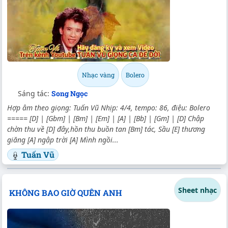
Nhạc vàng
Bolero
Sáng tác:
Song Ngọc
Hợp âm theo giọng: Tuấn Vũ Nhịp: 4/4, tempo: 86, điệu: Bolero
===== [D] | [Gbm] | [Bm] | [Em] | [A] | [Bb] | [Gm] | [D] Chập
chờn thu về [D] đây,hồn thu buồn tan [Bm] tác, Sầu [E] thương
giăng [A] ngập trời [A] Mình ngồi...
Tuấn Vũ
Sheet nhạc
KHÔNG BAO GIỜ QUÊN ANH