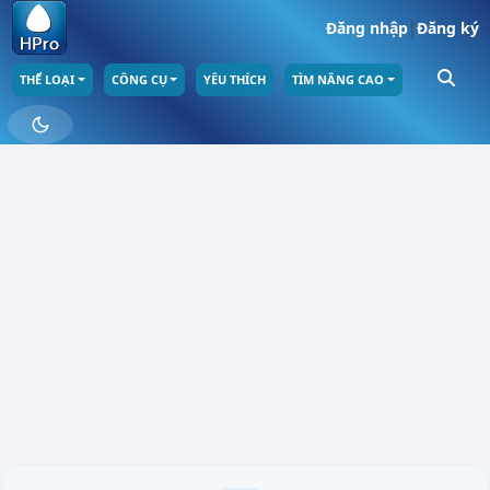
Đăng nhập
|
Đăng ký
THỂ LOẠI
CÔNG CỤ
YÊU THÍCH
TÌM NÂNG CAO