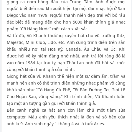
giọng ca nam hàng đầu của Trung Tâm. Anh được mọi
người biết đến sau khi xuất hiện tại một đại nhạc hội ở San
Diego vào năm 1978. Người thanh niên đẹp trai với bộ râu
đặc biệt đã mang đến cho hơn 5000 khán thính giả nhạc
phẩm “Cô Hàng Nước” một cách xuất sắc.
Và từ đó, Vũ Khanh thường xuyên hát cho vũ trường Ritz,
Majestic, Mini Club, Lido, etc. Anh cũng trình diễn trên sân
khấu nhiều nơi tại Hoa Kỳ, Canada, Âu Châu và Úc. Khi
được hỏi về kỷ niệm đáng nhớ nhất, anh trả lời rằng đó là
vào năm 1984 tại trại tỵ nạn Thái Lan anh đã hát và khóc
cùng với khán thính giả của mình.
Giọng hát của Vũ Khanh thể hiện một sư đầm ấm, trầm và
mạnh nên anh có thể trình diễn những nhạc phẩm vô cùng
khó khăn như “Cô Hàng Cà Phê, Tôi Bán Đường Tơ, Giọt Lệ
Cho Ngàn Sau, vâng vâng.” Khi trình diễn, Vũ Khanh luôn
tạo một ấn tượng gần gũi với khán thính giả.
Bên cạnh nghề ca hát anh còn làm chủ một tiệm sửa
computer. Màu anh yêu thích nhất là đen và số hên của
anh là 9. Anh sinh ngày 1 tháng 4 và là tuổi Aries.