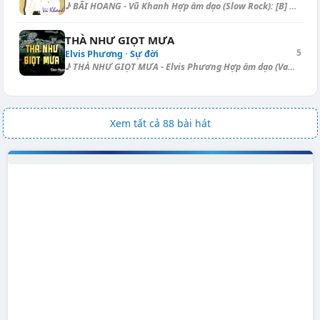
♪ BÃI HOANG - Vũ Khanh Hợp âm dạo (Slow Rock): [B] | [B] | [B7] | [E] | ...
THÀ NHƯ GIỌT MƯA
5
Elvis Phương · Sự đời
♪ THÀ NHƯ GIỌT MƯA - Elvis Phương Hợp âm dạo (Valse): [Am] | [Dm] | [G]...
Xem tất cả 88 bài hát