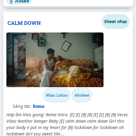
Asake
Sheet nhạc
CALM DOWN
Nhạc Latino
Afrobeat
Sáng tác:
Rema
Hợp âm theo giọng: Rema Intro: [E] [E] [B] [B] [E] [E] [B] [B] Verse:
Vibez Another banger Baby [E] calm down calm down Girl this
your body e put in my heart for [B] lockdown for lockdown oh
lockdown Girl you sweet like...