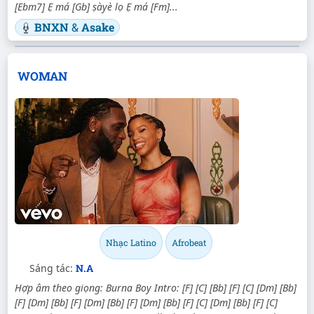
[Ebm7] Ẹ má [Gb] ṣàyè lọ Ẹ má [Fm]...
BNXN
&
Asake
WOMAN
Nhạc Latino
Afrobeat
Sáng tác:
N.A
Hợp âm theo giọng: Burna Boy Intro: [F] [C] [Bb] [F] [C] [Dm] [Bb]
[F] [Dm] [Bb] [F] [Dm] [Bb] [F] [Dm] [Bb] [F] [C] [Dm] [Bb] [F] [C]