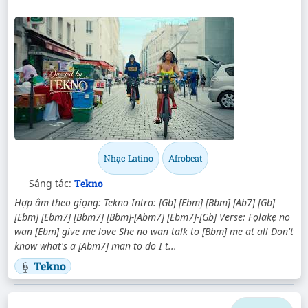
Nhạc Latino
Afrobeat
Sáng tác:
Tekno
Hợp âm theo giọng: Tekno Intro: [Gb] [Ebm] [Bbm] [Ab7] [Gb]
[Ebm] [Ebm7] [Bbm7] [Bbm]-[Abm7] [Ebm7]-[Gb] Verse: Fọlakẹ no
wan [Ebm] give me love She no wan talk to [Bbm] me at all Don't
know what's a [Abm7] man to do I t...
Tekno