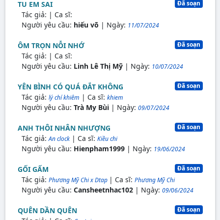
Đã soạn
TU EM SAI
Tác giả:
| Ca sĩ:
Người yêu cầu:
hiếu võ
| Ngày:
11/07/2024
Đã soạn
ÔM TRỌN NỖI NHỚ
Tác giả:
| Ca sĩ:
Người yêu cầu:
Linh Lê Thị Mỹ
| Ngày:
10/07/2024
Đã soạn
YÊN BÌNH CÓ QUÁ ĐẮT KHÔNG
Tác giả:
| Ca sĩ:
lý chí khiêm
khiem
Người yêu cầu:
Trà My Bùi
| Ngày:
09/07/2024
Đã soạn
ANH THÔI NHÂN NHƯỢNG
Tác giả:
| Ca sĩ:
An clock
Kiều chi
Người yêu cầu:
Hienpham1999
| Ngày:
19/06/2024
Đã soạn
GỐI GẤM
Tác giả:
| Ca sĩ:
Phương Mỹ Chi x Dtap
Phương Mỹ Chi
Người yêu cầu:
Cansheetnhac102
| Ngày:
09/06/2024
Đã soạn
QUÊN DẦN QUÊN