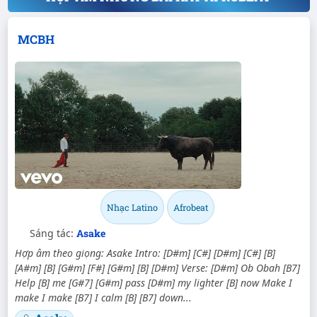
MCBH
Nhạc Latino
Afrobeat
Sáng tác:
Asake
Hợp âm theo giọng: Asake Intro: [D#m] [C#] [D#m] [C#] [B]
[A#m] [B] [G#m] [F#] [G#m] [B] [D#m] Verse: [D#m] Ob Obah [B7]
Help [B] me [G#7] [G#m] pass [D#m] my lighter [B] now Make I
make I make [B7] I calm [B] [B7] down...