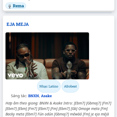
Rema
EJA MEJA
Nhạc Latino
Afrobeat
Sáng tác:
BNXN
,
Asake
Hợp âm theo giọng: BNXN & Asake Intro: [Ebm7] [Gbmaj7] [Fm7]
[Ebm7] [Ebm] [Fm7] [Ebm7] [Fm] [Ebm7] [Gb] Ọmọge mẹta [Fm]
Backy mẹta [Ebm7] Fún ọdún [Gbmaj7] mẹ́wàá [Fm] jẹ ẹja mẹ́jà