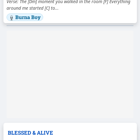
Verse: The [Dm] moment you walked in the room [F] Everything
around me started [C] to...
Burna Boy
BLESSED & ALIVE