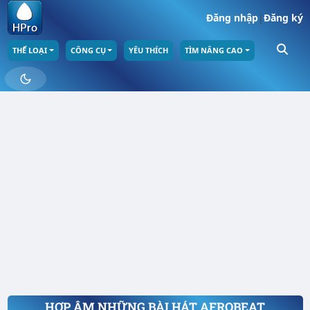
Đăng nhập
|
Đăng ký
THỂ LOẠI
CÔNG CỤ
YÊU THÍCH
TÌM NÂNG CAO
HỢP ÂM NHỮNG BÀI HÁT AFROBEAT