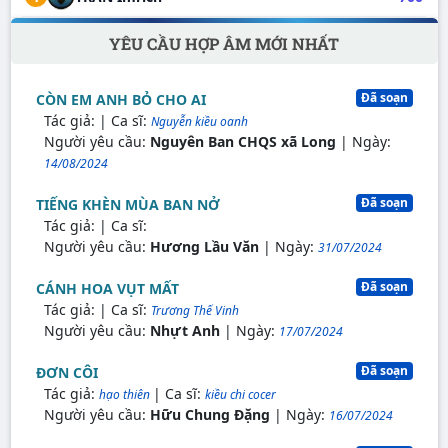
YÊU CẦU HỢP ÂM MỚI NHẤT
Đã soạn
CÒN EM ANH BỎ CHO AI
Tác giả:
| Ca sĩ:
Nguyễn kiều oanh
Người yêu cầu:
Nguyên Ban CHQS xã Long
| Ngày:
14/08/2024
Đã soạn
TIẾNG KHÈN MÙA BAN NỞ
Tác giả:
| Ca sĩ:
Người yêu cầu:
Hương Lầu Văn
| Ngày:
31/07/2024
Đã soạn
CÁNH HOA VỤT MẤT
Tác giả:
| Ca sĩ:
Trương Thế Vinh
Người yêu cầu:
Nhựt Anh
| Ngày:
17/07/2024
Đã soạn
ĐƠN CÔI
Tác giả:
| Ca sĩ:
hạo thiên
kiều chi cocer
Người yêu cầu:
Hữu Chung Đặng
| Ngày:
16/07/2024