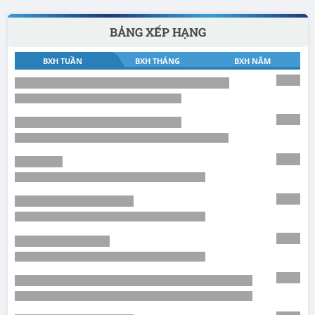
BẢNG XẾP HẠNG
BXH TUẦN
BXH THÁNG
BXH NĂM