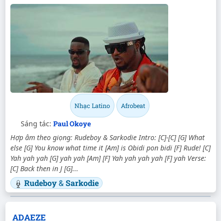
Nhạc Latino
Afrobeat
Sáng tác:
Paul Okoye
Hợp âm theo giọng: Rudeboy & Sarkodie Intro: [C]-[C] [G] What
else [G] You know what time it [Am] is Obidi pon bidi [F] Rude! [C]
Yah yah yah [G] yah yah [Am] [F] Yah yah yah yah [F] yah Verse:
[C] Back then in J [G]...
Rudeboy
&
Sarkodie
ADAEZE