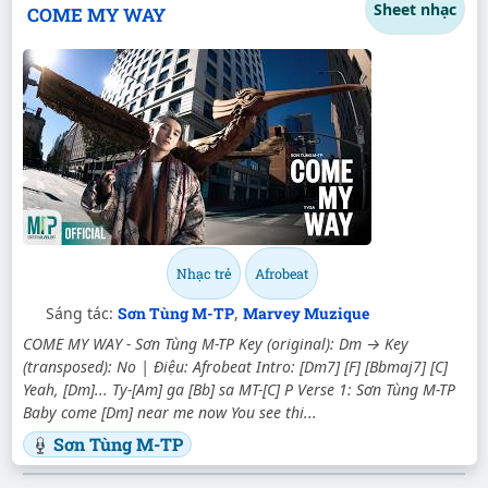
Sheet nhạc
COME MY WAY
Nhạc trẻ
Afrobeat
Sáng tác:
Sơn Tùng M-TP
,
Marvey Muzique
COME MY WAY - Sơn Tùng M-TP Key (original): Dm → Key
(transposed): No | Điệu: Afrobeat Intro: [Dm7] [F] [Bbmaj7] [C]
Yeah, [Dm]... Ty-[Am] ga [Bb] sa MT-[C] P Verse 1: Sơn Tùng M-TP
Baby come [Dm] near me now You see thi...
Sơn Tùng M-TP