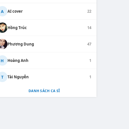
A
AI cover
22
Hồng Trúc
14
Phương Dung
47
H
Hoàng Anh
1
T
Tài Nguyễn
1
DANH SÁCH CA SĨ