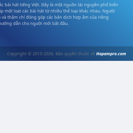
c bài hát tiếng Việt. Đây là một nguồn tài nguyên phổ biến
ấp một loạt các bài hát từ nhiều thể loại khác nhau. Người
m và thậm chí đóng góp các bản dịch hợp âm của riêng
 hướng dẫn cho người mới bắt đầu.
Copyright © 2015-2026. Bản quyền thuộc về
Hopampro.com