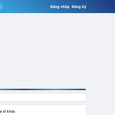
Đăng nhập
|
Đăng ký
a sĩ khác