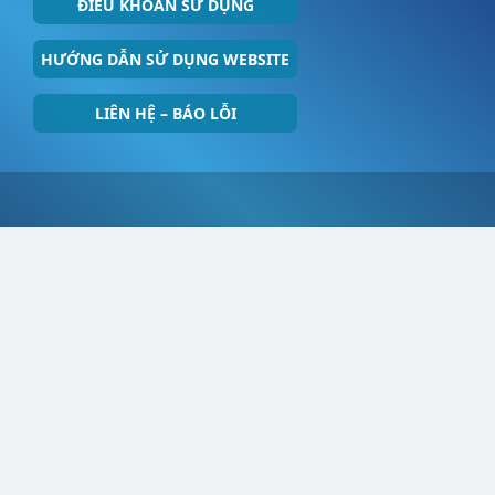
ĐIỀU KHOẢN SỬ DỤNG
HƯỚNG DẪN SỬ DỤNG WEBSITE
LIÊN HỆ – BÁO LỖI