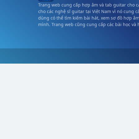
Trang web cung cấp hợp âm và tab guitar cho cá
cho các nghệ sĩ guitar tại Việt Nam vì nó cung c
dùng có thể tìm kiếm bài hát, xem sơ đồ hợp â
mình. Trang web cũng cung cấp các bài học và