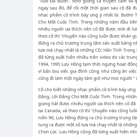
“Tuổi Đá Buồn”. Nhờ giọng ca truyền cảm và 
ngay sau đó, để rồi một thời gian sau cô đã đ
nhạc phẩm cô trình bày ưng ý nhất là: Bướm 
Cho Một Cuộc Tình. Trong những năm đầu tiên
nhiều người ưa thích nên cô đã được mời đi lư
theo cô thì “chuyến nào cũng luôn được khán g
đứng ra chủ trương trung tâm sản xuất băng nh
tựa mà chạy nhất là những CD: Hận Tình Trong
đã từng xuất hiện nhiều trên video do các tru
1994, 1995 Lưu Hồng tạm thời ngưng hoạt động
vì bận bịu việc gia đình cũng như công ăn việc
cũng đi làm một ngày tám giờ như mọi người “ 
Cô cho biết những nhạc phẩm cô trình bày ưng 
Đắng, Lời Đắng Cho Một Cuộc Tình. Trong nhữn
giọng hát được nhiều người ưa thích nên cô đã
tại Canada, và theo cô thì “chuyến nào cũng l
niên 90, Lưu Hồng đứng ra chủ trương
trung tâ
tung ra được một số tựa mà chạy nhất là nhữn
Chọn Lọc. Lưu Hồng cũng đã từng xuất hiện nhi