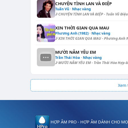
CHUYỆN TÌNH LAN VÀ ĐIỆP
Tuấn Vũ · Nhạc vàng
♪ CHUYỆN TÌNH LAN VÀ ĐIỆP - Tuấn Vũ Điệu:
XIN THỜI GIAN QUA MAU
Phương Anh (1982) · Nhạc vàng
♪ XIN THỜI GIAN QUA MAU - Phương Anh Nhịp
MƯỜI NĂM YÊU EM
Trần Thái Hòa · Nhạc vàng
♪ MƯỜI NĂM YÊU EM - Trần Thái Hòa Hợp âm 
Xem t
HỢP ÂM PRO - HỢP ÂM DÀNH CHO MỌI