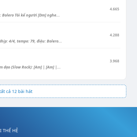
4.665
 Bolero Tôi kể người [Dm] nghe...
4.288
: 4/4, tempo: 79, điệu: Bolero...
3.968
dạo (Slow Rock): [Am] | [Am] |...
ất cả 12 bài hát
 THẾ HỆ