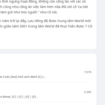
 thời ngưng hoạt động, không còn cộng tác với các vũ
nh cũng như công ăn việc làm Hơn nữa đối với cô “ca hát
 tám giờ như mọi người “ như cô nói.
i năm trở lại đây, Lưu Hồng đã được trung tâm World mời
đến giữa năm 2001 trung tâm World đã thực hiện được 7 CD
7.070
 Cuộc [Am] tình anh dành [C] c...
6.285
va): [C] | [C] | [F] | [F]...