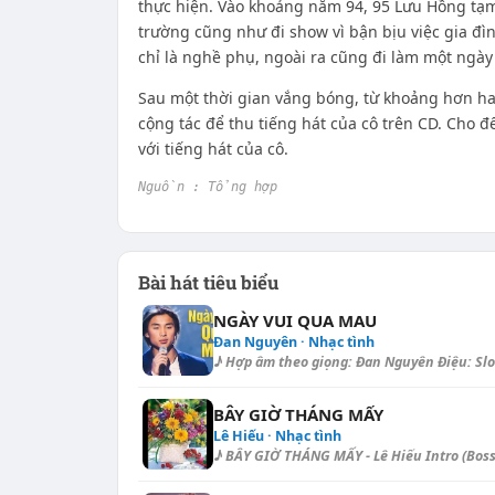
thực hiện. Vào khoảng năm 94, 95 Lưu Hồng tạm
trường cũng như đi show vì bận bịu việc gia đì
chỉ là nghề phụ, ngoài ra cũng đi làm một ngày
Sau một thời gian vắng bóng, từ khoảng hơn ha
cộng tác để thu tiếng hát của cô trên CD. Cho 
với tiếng hát của cô.
Nguồn : Tổng hợp
Bài hát tiêu biểu
NGÀY VUI QUA MAU
Đan Nguyên · Nhạc tình
♪ Hợp âm theo giọng: Đan Nguyên Điệu: Slow
BÂY GIỜ THÁNG MẤY
Lê Hiếu · Nhạc tình
♪ BÂY GIỜ THÁNG MẤY - Lê Hiếu Intro (Bossa No