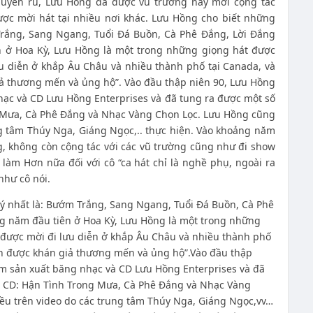
quyến rũ, Lưu Hồng đã được vũ trường này mời cộng tác
ược mời hát tại nhiều nơi khác. Lưu Hồng cho biết những
Trắng, Sang Ngang, Tuổi Đá Buồn, Cà Phê Đắng, Lời Đắng
 ở Hoa Kỳ, Lưu Hồng là một trong những giọng hát được
u diễn ở khắp Âu Châu và nhiều thành phố tại Canada, và
iả thương mến và ủng hộ”. Vào đầu thập niên 90, Lưu Hồng
ạc và CD Lưu Hồng Enterprises và đã tung ra được một số
 Mưa, Cà Phê Đắng và Nhạc Vàng Chọn Lọc. Lưu Hồng cũng
ng tâm Thúy Nga, Giáng Ngọc,.. thực hiện. Vào khoảng năm
, không còn cộng tác với các vũ trường cũng như đi show
 làm Hơn nữa đối với cô “ca hát chỉ là nghề phụ, ngoài ra
như cô nói.
ý nhất là: Bướm Trắng, Sang Ngang, Tuổi Đá Buồn, Cà Phê
g năm đầu tiên ở Hoa Kỳ, Lưu Hồng là một trong những
 được mời đi lưu diễn ở khắp Âu Châu và nhiều thành phố
uôn được khán giả thương mến và ủng hộ”.Vào đầu thập
m sản xuất băng nhạc và CD Lưu Hồng Enterprises và đã
g CD: Hận Tình Trong Mưa, Cà Phê Đắng và Nhạc Vàng
ều trên video do các trung tâm Thúy Nga, Giáng Ngọc,vv…