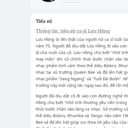
Tiểu sử
Thông tin, tiểu sử ca sĩ Lưu Hồng
Lưu Hồng là tên thật của người nữ ca sĩ tuổi S
năm 75. Người đã dìu dắt Lưu Hồng đi vào con
là cha nuôi của cô. Lưu Hồng cho biết “nhờ tr
may mắn” khi cô chính thức bước chân vào là
nhạc phẩm tình cảm theo thể diệu Bolero, Rhum
nhạc tại vũ trường Queen Bee và đã lên hát gi
nhạc phẩm “Sang Ngang” và “Tuổi Đá Buồn”. Nh
trường này mời cộng tác ngay sau đó, để rồi một
Người đã dìu dắt cô đi vào con đường nghệ th
Hồng cho biết “nhờ trời thương yêu nên trong
thức bước chân vào làng ca nhạc. Sở trường c
thể diệu Bolero, Rhumba và Tango. Vào năm 196
Bee và đã lên hát giúp vui theo lời yêu cầu củ