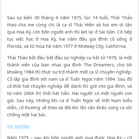
Sau sự kiện 30 tháng 4 năm 1975, lúc 14 tuổi, Thái Thảo
theo cha mẹ cùng chị là ca sĩ Thái Hiền và hai em di tản
qua Hoa Kỳ, còn bốn người anh thì kẹt lại ở Sài Gòn. Cô tiếp
tục việc học ở Hoa Kỳ, hai năm đầu gia đình cô sống ở
Florida, và từ mùa hè năm 1977 ở Midway City, California.
Thái Thảo bắt đâu bắt đầu sự nghiệp ca hát từ 1979, là một
thành viên của ban nhạc gia đình The Dreamers, cho tới
khoảng 1984 thì thực sự trở thành một ca sĩ chuyên nghiệp.
Cô lập gia đình với nam ca sĩ Tuấn Ngọc năm 1994. Sau đó
cô thôi hát chuyên nghiệp để dành thì giờ cho gia đình, và
từ năm 2004 thì thôi hát hẳn. Hai người có một người con
gái. Sau này, những khi ca sĩ Tuấn Ngọc về Việt Nam biểu
diễn, cô thương về theo và đôi khi lên sân khấu song ca với
chồng một hai bài.
Sự nghiệp
Năm 1979 – sau khi bốn người anh qua được Hoa Kỳ – cô