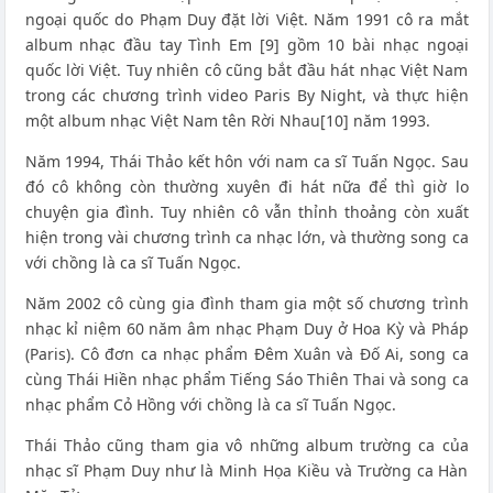
ngoại quốc do Phạm Duy đặt lời Việt. Năm 1991 cô ra mắt
album nhạc đầu tay Tình Em [9] gồm 10 bài nhạc ngoại
quốc lời Việt. Tuy nhiên cô cũng bắt đầu hát nhạc Việt Nam
trong các chương trình video Paris By Night, và thực hiện
một album nhạc Việt Nam tên Rời Nhau[10] năm 1993.
Năm 1994, Thái Thảo kết hôn với nam ca sĩ Tuấn Ngọc. Sau
đó cô không còn thường xuyên đi hát nữa để thì giờ lo
chuyện gia đình. Tuy nhiên cô vẫn thỉnh thoảng còn xuất
hiện trong vài chương trình ca nhạc lớn, và thường song ca
với chồng là ca sĩ Tuấn Ngọc.
Năm 2002 cô cùng gia đình tham gia một số chương trình
nhạc kỉ niệm 60 năm âm nhạc Phạm Duy ở Hoa Kỳ và Pháp
(Paris). Cô đơn ca nhạc phẩm Đêm Xuân và Đố Ai, song ca
cùng Thái Hiền nhạc phẩm Tiếng Sáo Thiên Thai và song ca
nhạc phẩm Cỏ Hồng với chồng là ca sĩ Tuấn Ngọc.
Thái Thảo cũng tham gia vô những album trường ca của
nhạc sĩ Phạm Duy như là Minh Họa Kiều và Trường ca Hàn