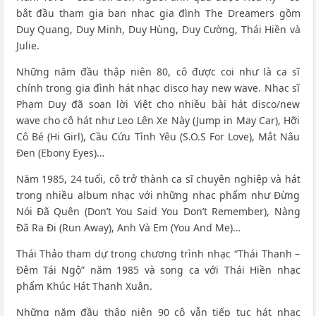
bắt đầu tham gia ban nhạc gia đình The Dreamers gồm
Duy Quang, Duy Minh, Duy Hùng, Duy Cường, Thái Hiền và
Julie.
Những năm đầu thập niên 80, cô được coi như là ca sĩ
chính trong gia đình hát nhạc disco hay new wave. Nhạc sĩ
Phạm Duy đã soạn lời Việt cho nhiều bài hát disco/new
wave cho cô hát như Leo Lên Xe Này (Jump in May Car), Hỡi
Cô Bé (Hi Girl), Cầu Cứu Tình Yêu (S.O.S For Love), Mắt Nâu
Đen (Ebony Eyes)…
Năm 1985, 24 tuổi, cô trở thành ca sĩ chuyên nghiệp và hát
trong nhiều album nhạc với những nhạc phẩm như Đừng
Nói Đã Quên (Don’t You Said You Don’t Remember), Nàng
Đã Ra Đi (Run Away), Anh Và Em (You And Me)…
Thái Thảo tham dự trong chương trình nhạc “Thái Thanh –
Đêm Tái Ngộ” năm 1985 và song ca với Thái Hiền nhạc
phẩm Khúc Hát Thanh Xuân.
Những năm đầu thập niên 90 cô vẫn tiếp tục hát nhạc