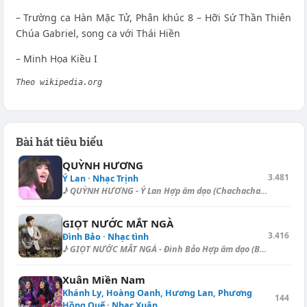
– Trường ca Hàn Mặc Tử, Phân khúc 8 – Hỡi Sứ Thần Thiên
Chúa Gabriel, song ca với Thái Hiền
– Minh Họa Kiều I
Theo wikipedia.org
Bài hát tiêu biểu
QUỲNH HƯƠNG
3.481
Ý Lan · Nhạc Trịnh
♪ QUỲNH HƯƠNG - Ý Lan Hợp âm dạo (Chachacha - Capo I): [C] | [C] | [G#]...
GIỌT NƯỚC MẮT NGÀ
3.416
Đình Bảo · Nhạc tình
♪ GIỌT NƯỚC MẮT NGÀ - Đình Bảo Hợp âm dạo (Boston): [C] | [Em] | [Am7] |...
Xuân Miền Nam
Khánh Ly, Hoàng Oanh, Hương Lan, Phương
144
Hồng Quế · Nhạc Xuân