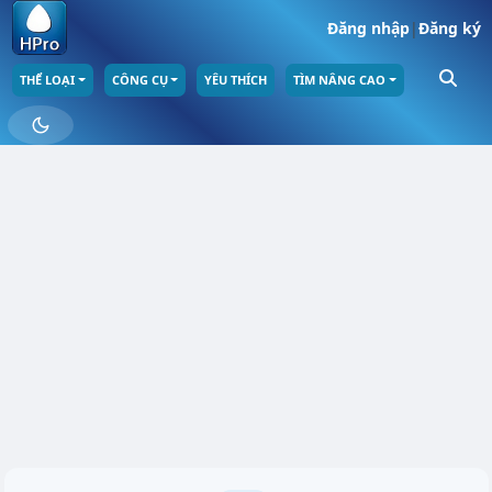
Đăng nhập
|
Đăng ký
THỂ LOẠI
CÔNG CỤ
YÊU THÍCH
TÌM NÂNG CAO