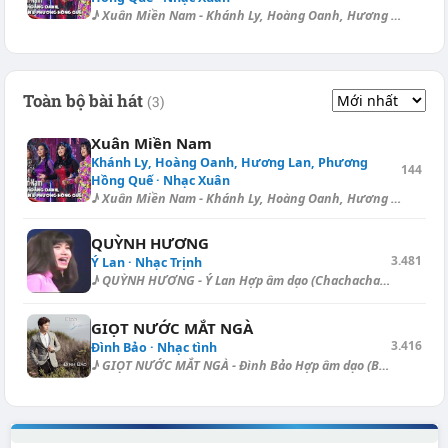
♪ Xuân Miền Nam - Khánh Ly, Hoàng Oanh, Hương Lan & Phương Hồng Quế...
Toàn bộ bài hát
(3)
Xuân Miền Nam
Khánh Ly, Hoàng Oanh, Hương Lan, Phương
144
Hồng Quế · Nhạc Xuân
♪ Xuân Miền Nam - Khánh Ly, Hoàng Oanh, Hương Lan & Phương Hồng Quế...
QUỲNH HƯƠNG
3.481
Ý Lan · Nhạc Trịnh
♪ QUỲNH HƯƠNG - Ý Lan Hợp âm dạo (Chachacha - Capo I): [C] | [C] | [G#]...
GIỌT NƯỚC MẮT NGÀ
3.416
Đình Bảo · Nhạc tình
♪ GIỌT NƯỚC MẮT NGÀ - Đình Bảo Hợp âm dạo (Boston): [C] | [Em] | [Am7] |...