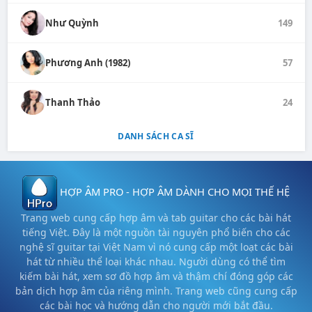
Như Quỳnh
149
Phương Anh (1982)
57
Thanh Thảo
24
DANH SÁCH CA SĨ
HỢP ÂM PRO - HỢP ÂM DÀNH CHO MỌI THẾ HỆ
Trang web cung cấp hợp âm và tab guitar cho các bài hát
tiếng Việt. Đây là một nguồn tài nguyên phổ biến cho các
nghệ sĩ guitar tại Việt Nam vì nó cung cấp một loạt các bài
hát từ nhiều thể loại khác nhau. Người dùng có thể tìm
kiếm bài hát, xem sơ đồ hợp âm và thậm chí đóng góp các
bản dịch hợp âm của riêng mình. Trang web cũng cung cấp
các bài học và hướng dẫn cho người mới bắt đầu.