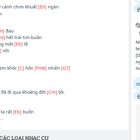
 cánh chim khuất
[Eb]
ngàn
u.
m]
đau
[G]
hết trái tim buồn
N
ong mắt
[Eb]
lệ
te
]
vời.
[D
ng
em khóc
[C]
hồn
[Fm6]
nhiên
[G7]
m
N
 đã đi qua khoảng đời
[Cm]
tôi.
ta rất
[Eb]
buồn
..
CÁC LOẠI NHẠC CỤ