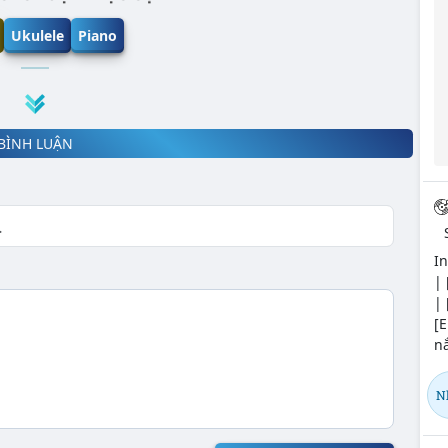
Ukulele
Piano
BÌNH LUẬN
In
| 
| 
[
nắ
N