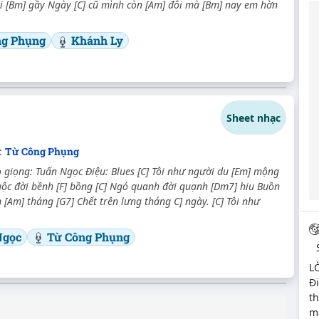
i [Bm] gầy Ngày [C] cũ mình còn [Am] đôi mà [Bm] nay em hờn
ng Phụng
Khánh Ly
Sheet nhạc
:
Từ Công Phụng
giọng: Tuấn Ngọc Điệu: Blues [C] Tôi như người du [Em] mộng
ộc đời bềnh [F] bồng [C] Ngó quanh đời quạnh [Dm7] hiu Buồn
 [Am] tháng [G7] Chết trên lưng tháng C] ngày. [C] Tôi như
Ngọc
Từ Công Phụng
L
Đi
th
mà