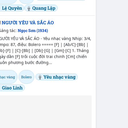
Lệ Quyên
Quang Lập
NGƯỜI YÊU VÀ SẮC ÁO
Sáng tác:
Ngọc Sơn (1934)
GƯỜI YÊU VÀ SẮC ÁO - Yêu nhạc vàng Nhịp: 3/4,
mpo: 87, điệu: Bolero ===== [F] | [Ab/C]-[Bb] |
b]-[F] | [C]-[Bb] | [Db]-[G] | [Gm]-[C] 1. Tháng
ày dần [F] trôi cuộc đời trai chinh [Cm] chiến
uôn phương bước đường...
Yêu nhạc vàng
hạc vàng
Bolero
Giao Linh