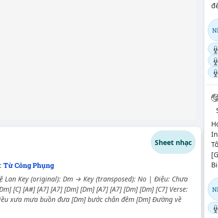
để
N
H
In
Sheet nhạc
T
[G
Bi
c:
Từ Công Phụng
 Lan Key (original): Dm → Key (transposed): No | Điệu: Chưa
Dm] [C] [A#] [A7] [A7] [Dm] [Dm] [A7] [A7] [Dm] [Dm] [C7] Verse:
N
iều xưa mưa buồn đưa [Dm] bước chân đêm [Dm] Đường về