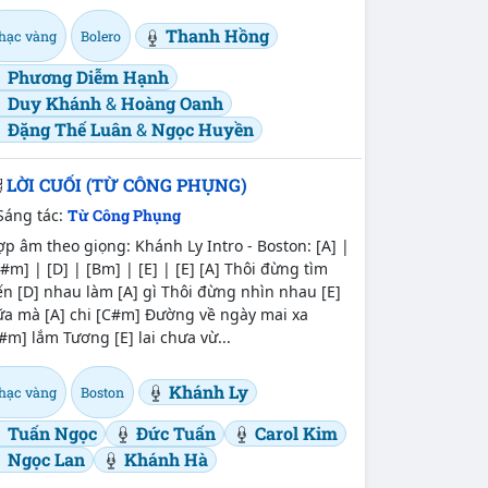
Thanh Hồng
hạc vàng
Bolero
Phương Diễm Hạnh
Duy Khánh
&
Hoàng Oanh
Đặng Thế Luân
&
Ngọc Huyền
LỜI CUỐI (TỪ CÔNG PHỤNG)
Sáng tác:
Từ Công Phụng
p âm theo giọng: Khánh Ly Intro - Boston: [A] |
#m] | [D] | [Bm] | [E] | [E] [A] Thôi đừng tìm
n [D] nhau làm [A] gì Thôi đừng nhìn nhau [E]
ữa mà [A] chi [C#m] Đường về ngày mai xa
#m] lắm Tương [E] lai chưa vừ...
Khánh Ly
hạc vàng
Boston
Tuấn Ngọc
Đức Tuấn
Carol Kim
Ngọc Lan
Khánh Hà