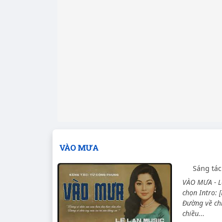
VÀO MƯA
Sáng tá
VÀO MƯA - Lệ
chọn Intro: [
Đường về ch
chiều...