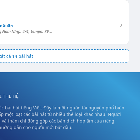
3
ạc Xuân
g Nam Nhịp: 4/4, tempo: 79...
ất cả 14 bài hát
 THẾ HỆ
c bài hát tiếng Việt. Đây là một nguồn tài nguyên phổ biến
ấp một loạt các bài hát từ nhiều thể loại khác nhau. Người
m và thậm chí đóng góp các bản dịch hợp âm của riêng
 hướng dẫn cho người mới bắt đầu.