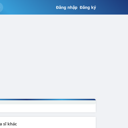
Đăng nhập
|
Đăng ký
a sĩ khác