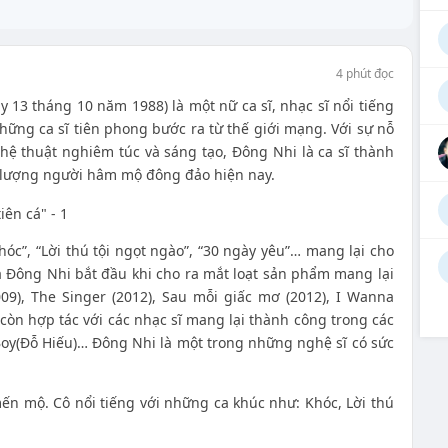
4 phút đọc
ày 13 tháng 10 năm 1988) là một nữ ca sĩ, nhạc sĩ nổi tiếng
hững ca sĩ tiên phong bước ra từ thế giới mạng. Với sự nỗ
ệ thuật nghiêm túc và sáng tạo, Đông Nhi là ca sĩ thành
 lượng người hâm mộ đông đảo hiện nay.
hóc”, “Lời thú tội ngọt ngào”, “30 ngày yêu”… mang lại cho
 Đông Nhi bắt đầu khi cho ra mắt loạt sản phẩm mang lại
009), The Singer (2012), Sau mỗi giấc mơ (2012), I Wanna
còn hợp tác với các nhạc sĩ mang lại thành công trong các
Boy(Đỗ Hiếu)… Đông Nhi là một trong những nghệ sĩ có sức
mến mộ. Cô nổi tiếng với những ca khúc như: Khóc, Lời thú