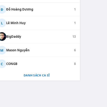
Đ
Đỗ Hoàng Dương
1
L
Lê Minh Huy
1
BigDaddy
13
M
Mason Nguyễn
6
C
CONGB
8
DANH SÁCH CA SĨ