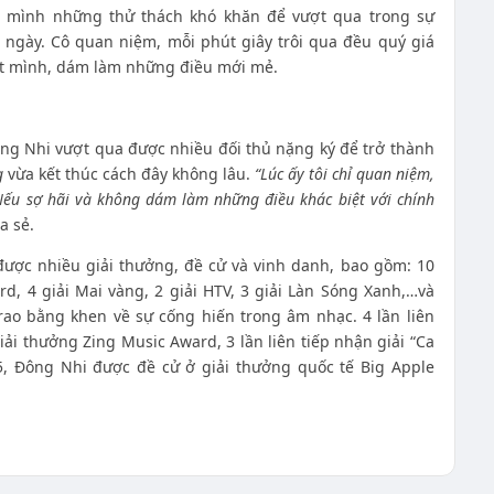
o mình những thử thách khó khăn để vượt qua trong sự
ngày. Cô quan niệm, mỗi phút giây trôi qua đều quý giá
hết mình, dám làm những điều mới mẻ.
ông Nhi vượt qua được nhiều đối thủ nặng ký để trở thành
g
vừa kết thúc cách đây không lâu.
“Lúc ấy tôi chỉ quan niệm,
Nếu sợ hãi và không dám làm những điều khác biệt với chính
a sẻ.
được nhiều giải thưởng, đề cử và vinh danh, bao gồm: 10
rd, 4 giải Mai vàng, 2 giải HTV, 3 giải Làn Sóng Xanh,…và
ao bằng khen về sự cống hiến trong âm nhạc. 4 lần liên
giải thưởng Zing Music Award, 3 lần liên tiếp nhận giải “Ca
5, Đông Nhi được đề cử ở giải thưởng quốc tế Big Apple