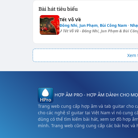
Bài hát tiêu biểu
Tết Vỗ Về
Đông Nhi, Jun Phạm, Bùi Công Nam · Nh
♪ Tết Vỗ Về - Đông Nhi, Jun Phạm & Bùi Côn
Xem t
HỢP ÂM PRO - HỢP ÂM DÀNH CHO MỌI
Trang web cung cấp hợp âm và tab guitar cho cá
cho các nghệ sĩ guitar tại Việt Nam vì nó cung c
dùng có thể tìm kiếm bài hát, xem sơ đồ hợp â
mình. Trang web cũng cung cấp các bài học và