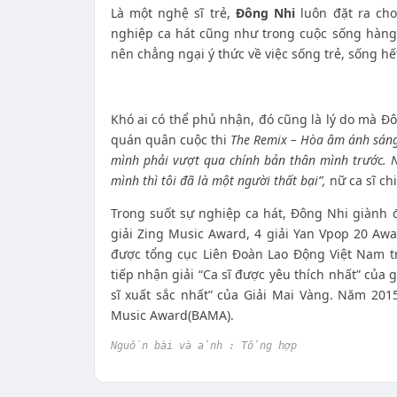
Là một nghệ sĩ trẻ,
Đông Nhi
luôn đặt ra ch
nghiệp ca hát cũng như trong cuộc sống hàng 
nên chẳng ngại ý thức về việc sống trẻ, sống 
Khó ai có thể phủ nhận, đó cũng là lý do mà Đ
quán quân cuộc thi
The Remix – Hòa âm ánh sán
mình phải vượt qua chính bản thân mình trước. 
mình thì tôi đã là một người thất bại”,
nữ ca sĩ chi
Trong suốt sự nghiệp ca hát, Đông Nhi giành 
giải Zing Music Award, 4 giải Yan Vpop 20 Awa
được tổng cục Liên Đoàn Lao Động Việt Nam tr
tiếp nhận giải “Ca sĩ được yêu thích nhất” của 
sĩ xuất sắc nhất” của Giải Mai Vàng. Năm 201
Music Award(BAMA).
Nguồn bài và ảnh : Tổng hợp