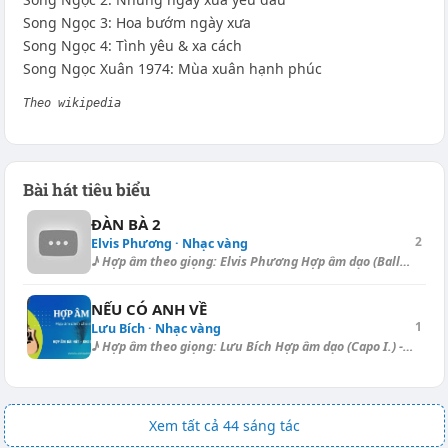
Song Ngọc 3: Hoa bướm ngày xưa
Song Ngọc 4: Tình yêu & xa cách
Song Ngọc Xuân 1974: Mùa xuân hạnh phúc
Theo wikipedia
Bài hát tiêu biểu
ĐÀN BÀ 2
2
Elvis Phương · Nhạc vàng
♪ Hợp âm theo giọng: Elvis Phương Hợp âm dạo (Ballad): [Dm] | [Dm] | [G]...
NẾU CÓ ANH VỀ
1
Lưu Bích · Nhạc vàng
♪ Hợp âm theo giọng: Lưu Bích Hợp âm dạo (Capo I.) - Chachacha: [A] | [E...
Xem tất cả 44 sáng tác