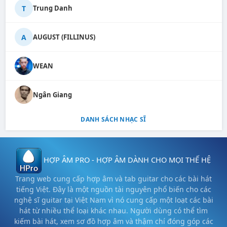
T
Trung Danh
A
AUGUST (FILLINUS)
WEAN
Ngân Giang
DANH SÁCH NHẠC SĨ
HỢP ÂM PRO - HỢP ÂM DÀNH CHO MỌI THẾ HỆ
Trang web cung cấp hợp âm và tab guitar cho các bài hát
tiếng Việt. Đây là một nguồn tài nguyên phổ biến cho các
nghệ sĩ guitar tại Việt Nam vì nó cung cấp một loạt các bài
hát từ nhiều thể loại khác nhau. Người dùng có thể tìm
kiếm bài hát, xem sơ đồ hợp âm và thậm chí đóng góp các