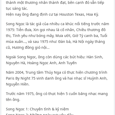
thành một thương nhân thành đạt, bên cạnh đó vẫn tiếp
tục sáng tác.
Hiện nay ông đang định cư tại Houston Texas, Hoa Kỳ.
Song Ngọc là tác giả của nhiều ca khúc nổi tiếng trước năm
1975: Tiễn đưa, Xin gọi nhau là cố nhân, Chiều thương đô
thị, Tình yêu như bóng mây, Mưa ướt, Giờ Tý canh ba, Tuổi
mùa xuân…, và sau 1975 như: Đàn bà, Hà Nội ngày tháng
cũ, Hương đồng gió nội…
Ngoài Song Ngọc, ông còn dùng các bút hiệu: Hàn Sinh,
Nguyên Hà, Hoàng Ngọc Anh, Anh Tuyến
Năm 2004, Trung tâm Thúy Nga có thực hiện chương trình
Paris By Night 75 vinh danh ông và hai nhạc sĩ Huỳnh Anh,
Nguyễn Hiền.
Trước năm 1975, ông có thực hiện 5 cuốn băng nhạc mang
tên ông.
Song Ngọc 1: Chuyện tình & kỷ niệm
Song Ngọc 2: Những ngày xưa yêu dấu