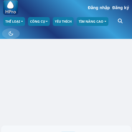
Đăng nhập
|
Đăng ký
THỂ LOẠI
CÔNG CỤ
YÊU THÍCH
TÌM NÂNG CAO