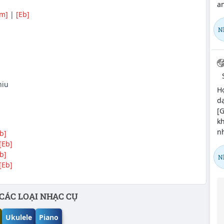
an
Fm]
|
[Eb]
N
iu
H
dạ
[G
k
nh
b]
[Eb]
b]
N
[Eb]
CÁC LOẠI NHẠC CỤ
Ukulele
Piano