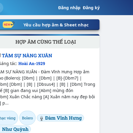
Đăng nhập
|
Đăng ký
Yêu cầu hợp âm & Sheet nhạc
HỢP ÂM CÙNG THỂ LOẠI
TÂM SỰ NÀNG XUÂN
Sáng tác:
Hoài An-1929
ÂM SỰ NÀNG XUÂN - Đàm Vĩnh Hưng Hợp âm
o (Bolero): [Dbm] | [Dbm] | [B]-[Dbm7] |
bm] [Dbm] | [B] | [Dbsus4] | [B] | [Dbm] Trong
hế [B] gian đang vui [Abm] mừng đón
Dbm] Xuân Chắc nàng [A] Xuân năm nay đẹp bội
] p...
Đàm Vĩnh Hưng
hạc vàng
Bolero
Như Quỳnh