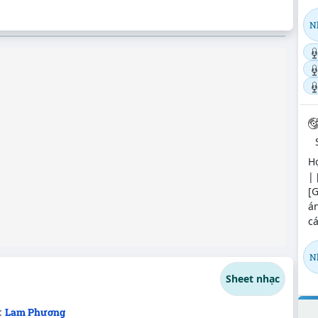
N
H
| 
[
án
c
N
Sheet nhạc
:
Lam Phương