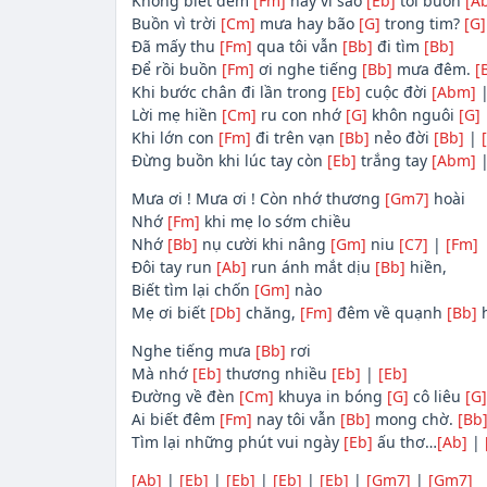
Không biết đêm
[Fm]
nay vì sao
[Eb]
tôi buồn
[A
Buồn vì trời
[Cm]
mưa hay bão
[G]
trong tim?
[G]
Đã mấy thu
[Fm]
qua tôi vẫn
[Bb]
đi tìm
[Bb]
Để rồi buồn
[Fm]
ơi nghe tiếng
[Bb]
mưa đêm.
[
Khi bước chân đi lần trong
[Eb]
cuộc đời
[Abm]
Lời mẹ hiền
[Cm]
ru con nhớ
[G]
khôn nguôi
[G]
Khi lớn con
[Fm]
đi trên vạn
[Bb]
nẻo đời
[Bb]
|
Đừng buồn khi lúc tay còn
[Eb]
trắng tay
[Abm]
Mưa ơi ! Mưa ơi ! Còn nhớ thương
[Gm7]
hoài
Nhớ
[Fm]
khi mẹ lo sớm chiều
Nhớ
[Bb]
nụ cười khi nâng
[Gm]
niu
[C7]
|
[Fm]
Đôi tay run
[Ab]
run ánh mắt dịu
[Bb]
hiền,
Biết tìm lại chốn
[Gm]
nào
Mẹ ơi biết
[Db]
chăng,
[Fm]
đêm về quạnh
[Bb]
h
Nghe tiếng mưa
[Bb]
rơi
Mà nhớ
[Eb]
thương nhiều
[Eb]
|
[Eb]
Đường về đèn
[Cm]
khuya in bóng
[G]
cô liêu
[G]
Ai biết đêm
[Fm]
nay tôi vẫn
[Bb]
mong chờ.
[Bb
Tìm lại những phút vui ngày
[Eb]
ấu thơ…
[Ab]
|
[Ab]
|
[Eb]
|
[Eb]
|
[Eb]
|
[Eb]
|
[Gm7]
|
[Gm7]