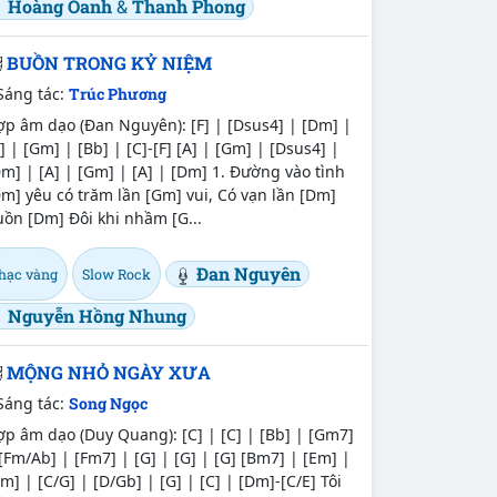
Hoàng Oanh
&
Thanh Phong
BUỒN TRONG KỶ NIỆM
Sáng tác:
Trúc Phương
p âm dạo (Đan Nguyên): [F] | [Dsus4] | [Dm] |
] | [Gm] | [Bb] | [C]-[F] [A] | [Gm] | [Dsus4] |
m] | [A] | [Gm] | [A] | [Dm] 1. Đường vào tình
m] yêu có trăm lần [Gm] vui, Có vạn lần [Dm]
ồn [Dm] Đôi khi nhầm [G...
Đan Nguyên
hạc vàng
Slow Rock
Nguyễn Hồng Nhung
MỘNG NHỎ NGÀY XƯA
Sáng tác:
Song Ngọc
p âm dạo (Duy Quang): [C] | [C] | [Bb] | [Gm7]
[Fm/Ab] | [Fm7] | [G] | [G] | [G] [Bm7] | [Em] |
m] | [C/G] | [D/Gb] | [G] | [C] | [Dm]-[C/E] Tôi