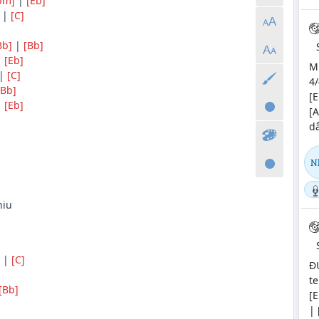
bm]
|
[Eb]
|
[C]
Bb]
|
[Bb]
|
[Eb]
M
|
[C]
4/
[Bb]
[E
|
[Eb]
[
dâ
N
iu
|
[C]
Đ
]
te
[Bb]
[E
| 