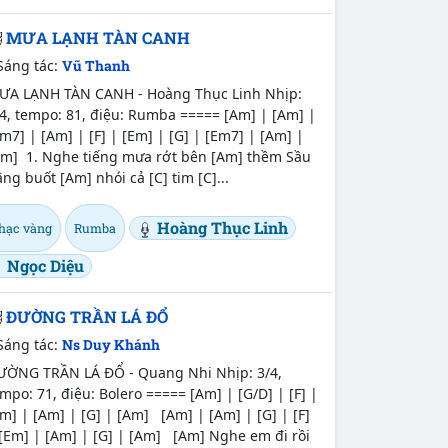
MƯA LẠNH TÀN CANH
Sáng tác:
Vũ Thanh
ƯA LẠNH TÀN CANH - Hoàng Thục Linh Nhịp:
4, tempo: 81, điệu: Rumba ===== [Am] | [Am] |
m7] | [Am] | [F] | [Em] | [G] | [Em7] | [Am] |
Am] 1. Nghe tiếng mưa rớt bên [Am] thềm Sầu
ng buốt [Am] nhói cả [C] tim [C]...
Hoàng Thục Linh
hạc vàng
Rumba
Ngọc Diệu
ĐƯỜNG TRẦN LÁ ĐỔ
Sáng tác:
Ns Duy Khánh
ƯỜNG TRẦN LÁ ĐỔ - Quang Nhi Nhịp: 3/4,
mpo: 71, điệu: Bolero ===== [Am] | [G/D] | [F] |
m] | [Am] | [G] | [Am] [Am] | [Am] | [G] | [F]
[Em] | [Am] | [G] | [Am] [Am] Nghe em đi rồi