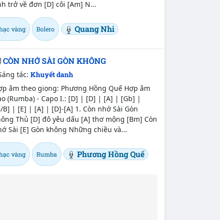
h trở về đơn [D] côi [Am] N...
Quang Nhi
hạc vàng
Bolero
CÒN NHỚ SÀI GÒN KHÔNG
Sáng tác:
Khuyết danh
ợp âm theo giọng: Phương Hồng Quế Hợp âm
o (Rumba) - Capo I.: [D] | [D] | [A] | [Gb] |
/B] | [E] | [A] | [D]-[A] 1. Còn nhớ Sài Gòn
hông Thủ [D] đô yêu dấu [A] thơ mộng [Bm] Còn
ớ Sài [E] Gòn không Những chiều và...
Phương Hồng Quế
hạc vàng
Rumba