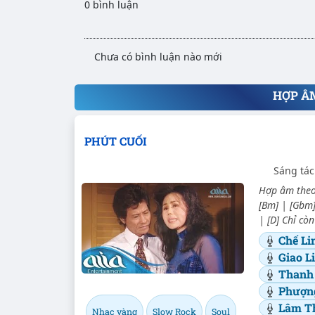
0 bình luận
Chưa có bình luận nào mới
HỢP Â
PHÚT CUỐI
Sáng tác
Hợp âm theo 
[Bm] | [Gbm] 
| [D] Chỉ còn
Chế L
Giao L
Thanh
Phượn
Lâm T
Nhạc vàng
Slow Rock
Soul