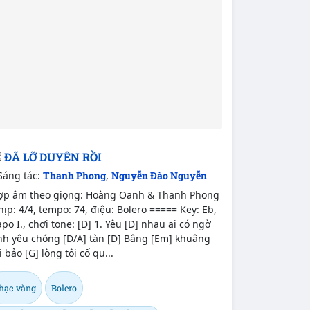
ĐÃ LỠ DUYÊN RỒI
Sáng tác:
Thanh Phong
,
Nguyễn Đào Nguyễn
ợp âm theo giọng: Hoàng Oanh & Thanh Phong
ịp: 4/4, tempo: 74, điệu: Bolero ===== Key: Eb,
po I., chơi tone: [D] 1. Yêu [D] nhau ai có ngờ
nh yêu chóng [D/A] tàn [D] Bâng [Em] khuâng
i bảo [G] lòng tôi cố qu...
hạc vàng
Bolero