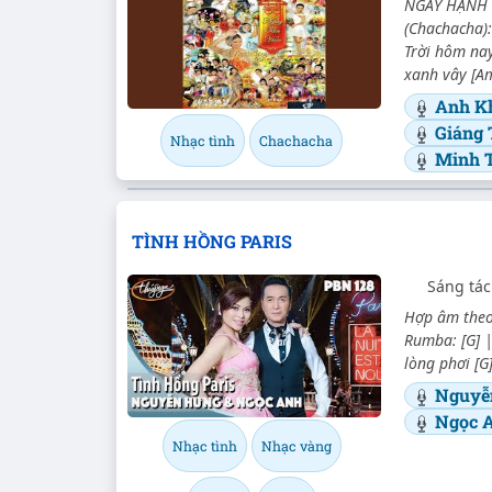
NGÀY HẠNH 
(Chachacha): 
Trời hôm na
xanh vây [Am
Anh K
Giáng 
Nhạc tình
Chachacha
Minh 
TÌNH HỒNG PARIS
Sáng tác
Hợp âm theo
Rumba: [G] | 
lòng phơi [G
Nguyễ
Ngọc A
Nhạc tình
Nhạc vàng