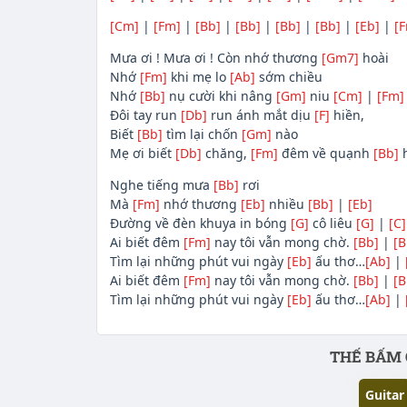
[Cm]
|
[Fm]
|
[Bb]
|
[Bb]
|
[Bb]
|
[Bb]
|
[Eb]
|
[
Mưa ơi ! Mưa ơi ! Còn nhớ thương
[Gm7]
hoài
Nhớ
[Fm]
khi mẹ lo
[Ab]
sớm chiều
Nhớ
[Bb]
nụ cười khi nâng
[Gm]
niu
[Cm]
|
[Fm]
Đôi tay run
[Db]
run ánh mắt dịu
[F]
hiền,
Biết
[Bb]
tìm lại chốn
[Gm]
nào
Mẹ ơi biết
[Db]
chăng,
[Fm]
đêm về quạnh
[Bb]
h
Nghe tiếng mưa
[Bb]
rơi
Mà
[Fm]
nhớ thương
[Eb]
nhiều
[Bb]
|
[Eb]
Đường về đèn khuya in bóng
[G]
cô liêu
[G]
|
[C]
Ai biết đêm
[Fm]
nay tôi vẫn mong chờ.
[Bb]
|
[B
Tìm lại những phút vui ngày
[Eb]
ấu thơ…
[Ab]
|
Ai biết đêm
[Fm]
nay tôi vẫn mong chờ.
[Bb]
|
[B
Tìm lại những phút vui ngày
[Eb]
ấu thơ…
[Ab]
|
Phần nội dung
THẾ BẤM 
Guitar