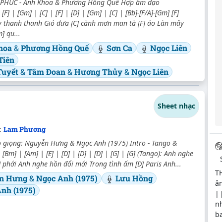
PHÚC - Anh Khoa & Phương Hồng Quế Hợp âm dạo
[F] | [Gm] | [C] | [F] | [D] | [Gm] | [C] | [Bb]-[F/A]-[Gm] [F]
y thanh thanh Gió đưa [C] cành mơn man tà [F] áo Làn mây
] qu...
hoa
&
Phương Hồng Quế
Sơn Ca
Ngọc Liên
Tiên
Tuyết
&
Tâm Đoan
&
Hương Thủy
&
Ngọc Liên
Sheet nhạc
:
Lam Phương
 giọng: Nguyễn Hưng & Ngọc Anh (1975) Intro - Tango &
[Bm] | [Am] | [E] | [D] | [D] | [D] | [G] | [G] (Tango): Anh nghe
] phới Anh nghe hồn đổi mới Trong tình ấm [D] Paris Anh...
T
n Hưng
&
Ngọc Anh (1975)
Lưu Hồng
âm
nh (1975)
| 
nh
ba