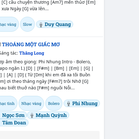
ể [C] câu chuyện thương [Am7] mến thủơ [Em]
 xưa Ngày [G] vừa lên...
Duy Quang
hạc vàng
Slow
THOÁNG MỘT GIẤC MƠ
Sáng tác:
Thăng Long
p âm theo giọng: Phi Nhung Intro - Bolero,
apo ngăn I.) [D] | [F#m] | [Bm] | [Em] | [G] |
] | [A] | [D] ( Từ [Dm] khi em đã xa tôi Buồn
m] ơi theo tháng ngày [F#m7] trôi Nhớ [G]
au biết thuở nào [F#m] nguôi Nỗi...
Phi Nhung
hạc tình
Nhạc vàng
Bolero
Ngọc Sơn
Mạnh Quỳnh
Tâm Đoan