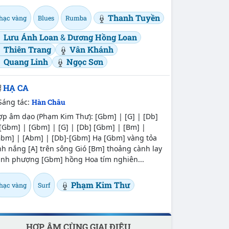
Thanh Tuyền
hạc vàng
Blues
Rumba
Lưu Ánh Loan
&
Dương Hồng Loan
Thiên Trang
Vân Khánh
Quang Linh
Ngọc Sơn
HẠ CA
Sáng tác:
Hàn Châu
ợp âm dạo (Phạm Kim Thư): [Gbm] | [G] | [Db]
[Gbm] | [Gbm] | [G] | [Db] [Gbm] | [Bm] |
Gbm] | [Abm] | [Db]-[Gbm] Hạ [Gbm] vàng tỏa
h nắng [A] trên sông Gió [Bm] thoảng cành lay
ánh phượng [Gbm] hồng Hoa tím nghiên...
Phạm Kim Thư
hạc vàng
Surf
HỢP ÂM CÙNG GIAI ĐIỆU