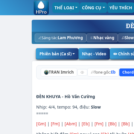
THỂ LOẠI
CÔNG CỤ
YÊU THÍCH
Đ
Sáng tác:
Lam Phương
Nhạc vàng
Slow
Phiên bản (Ca sĩ)
Nhạc - Video
✏️ Chỉnh 
TRAN Imrich
Tone gốc:
Eb
Chord
ĐÈN KHUYA -
Hồ Văn Cường
Nhịp: 4/4, tempo: 94, điệu:
Slow
=====
[Gm]
|
[Fm]
|
[Abm]
|
[Eb]
|
[Fm]
|
[Bb]
|
[Bb]