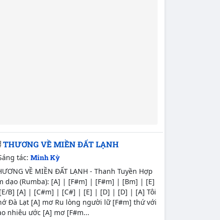
THƯƠNG VỀ MIỀN ĐẤT LẠNH
Sáng tác:
Minh Kỳ
HƯƠNG VỀ MIỀN ĐẤT LẠNH - Thanh Tuyền Hợp
 dạo (Rumba): [A] | [F#m] | [F#m] | [Bm] | [E]
[E/B] [A] | [C#m] | [C#] | [E] | [D] | [D] | [A] Tôi
ớ Đà Lạt [A] mơ Ru lòng người lữ [F#m] thứ với
o nhiêu ước [A] mơ [F#m...