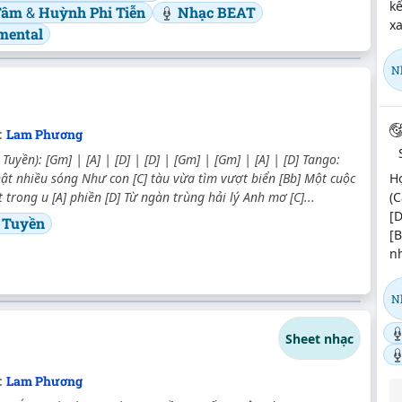
k
Tâm
&
Huỳnh Phi Tiễn
Nhạc BEAT
xa
mental
N
:
Lam Phương
Tuyền): [Gm] | [A] | [D] | [D] | [Gm] | [Gm] | [A] | [D] Tango:
Hợ
thật nhiều sóng Như con [C] tàu vừa tìm vượt biển [Bb] Một cuộc
(C
 trong u [A] phiền [D] Từ ngàn trùng hải lý Anh mơ [C]...
[D
 Tuyền
[B
nh
N
Sheet nhạc
:
Lam Phương