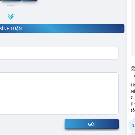
BÌNH LUẬN
H
Nh
Ca
tì
tô
Gửi
N