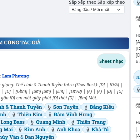
Sắp xếp theo
Sắp xếp theo
Hợ
M CÙNG TÁC GIẢ
[A
[D
[D
Sheet nhạc
bu
:
Lam Phương
N
giọng: Chế Linh & Thanh Tuyền Intro (Slow Rock): [D] | [D/A] |
| [D] | [Gbm] | [Bm] [Bm] | [Em] | [Em/B] | [A] | [A] | [D] | [G]
 gần [D] em một giây phút [D] thôi [D] | [Bm] Một...
inh
&
Thanh Tuyền
Sơn Tuyền
Bằng Kiều
inh
Thiên Kim
Đàm Vĩnh Hưng
 Long Bass
Quang Minh
Thiên Trang
Hợ
g Mai
Kim Anh
Anh Khoa
Khả Tú
| 
[A
húy Vân
&
Đan Nguyên