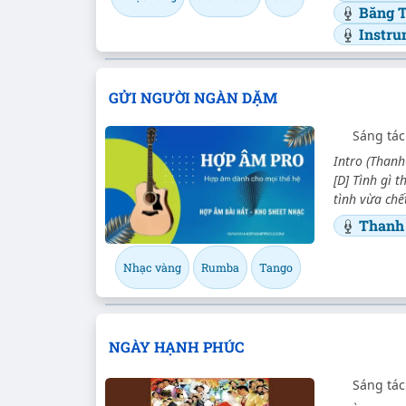
Băng 
Instru
GỬI NGƯỜI NGÀN DẶM
Sáng tác
Intro (Thanh 
[D] Tình gì 
tình vừa chết
Thanh
Nhạc vàng
Rumba
Tango
NGÀY HẠNH PHÚC
Sáng tác