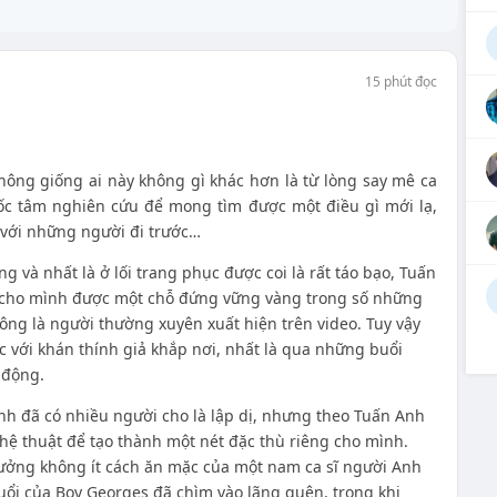
15 phút đọc
ông giống ai này không gì khác hơn là từ lòng say mê ca
ốc tâm nghiên cứu để mong tìm được một điều gì mới lạ,
 với những người đi trước…
 và nhất là ở lối trang phục được coi là rất táo bạo, Tuấn
o cho mình được một chỗ đứng vững vàng trong số những
ông là người thường xuyên xuất hiện trên video. Tuy vậy
c với khán thính giả khắp nơi, nhất là qua những buổi
 động.
nh đã có nhiều người cho là lập dị, nhưng theo Tuấn Anh
ệ thuật để tạo thành một nét đặc thù riêng cho mình.
ưởng không ít cách ăn mặc của một nam ca sĩ người Anh
 tuổi của Boy Georges đã chìm vào lãng quên, trong khi