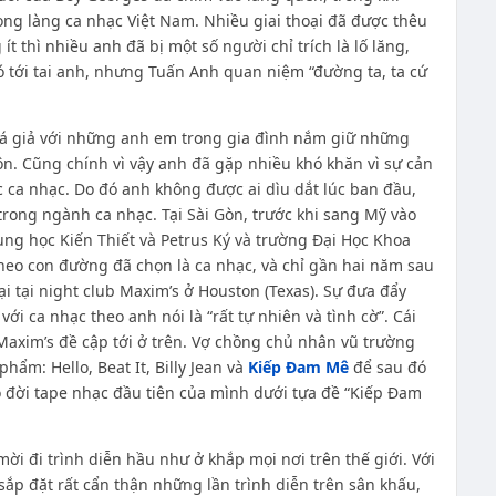
g làng ca nhạc Việt Nam. Nhiều giai thoại đã được thêu
 thì nhiều anh đã bị một số người chỉ trích là lố lăng,
ó tới tai anh, nhưng Tuấn Anh quan niệm “đường ta, ta cứ
há giả với những anh em trong gia đình nắm giữ những
n. Cũng chính vì vậy anh đã gặp nhiều khó khăn vì sự cản
 ca nhạc. Do đó anh không được ai dìu dắt lúc ban đầu,
n trong ngành ca nhạc. Tại Sài Gòn, trước khi sang Mỹ vào
ung học Kiến Thiết và Petrus Ký và trường Đại Học Khoa
theo con đường đã chọn là ca nhạc, và chỉ gần hai năm sau
ại tại night club Maxim’s ở Houston (Texas). Sự đưa đẩy
ới ca nhạc theo anh nói là “rất tự nhiên và tình cờ”. Cái
i Maxim’s đề cập tới ở trên. Vợ chồng chủ nhân vũ trường
ẩm: Hello, Beat It, Billy Jean và
Kiếp Đam Mê
để sau đó
 đời tape nhạc đầu tiên của mình dưới tựa đề “Kiếp Đam
ời đi trình diễn hầu như ở khắp mọi nơi trên thế giới. Với
ắp đặt rất cẩn thận những lần trình diễn trên sân khấu,