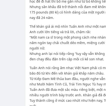
học để đi hát thì bố mẹ gần như từ bỏ không li
Nhưng sân khấu đã trở thành nỗi đam mê không t
175 pounds (80 kí) có hình dáng của một người
nay đã 24 năm.
Thế khán giả ái mộ nhìn Tuấn Anh như một nam
Anh cười lớn tiếng và trả lời, chậm rãi:
“Một nam ca sĩ trong một phong cách nhẹ nhàng 
năm ngón tay chải chuốt dẻo mềm, miệng cười t
người nữ.
Nhưng anh lại nói tiếp rằng “tuy vậy vẫn không
đen chạy đều đặn trên cặp môi có kẻ son nhạt.
Tuấn Anh nói rằng âm nhạc Việt Nam phải có mộ
bão đó từ khi đến với khán giả khắp năm châu.
Từ Kiếp Đam Mê thủa ban đầu, người nghe vẫn
như Mười Năm Tình Cũ, Trái Tim Ngục Tù hay m
Tuấn Anh đã đưa một sắc màu riêng biệt, một n
nhiều người trình bày trước anh. Khán giả đã đ
Tuy thành công ở mức cao nhứt như hiện nay, 
xuôi.