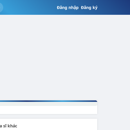
Đăng nhập
|
Đăng ký
a sĩ khác