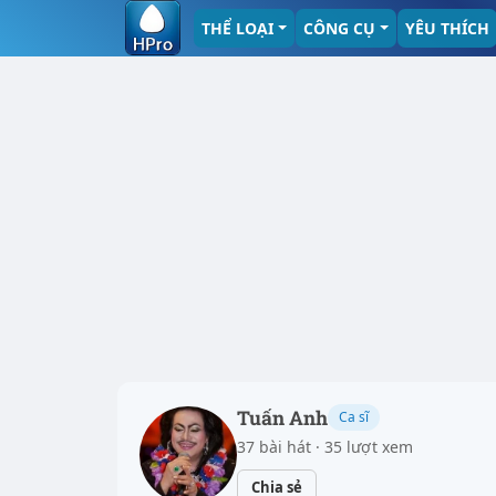
THỂ LOẠI
CÔNG CỤ
YÊU THÍCH
Tuấn Anh
Ca sĩ
37 bài hát · 35 lượt xem
Chia sẻ