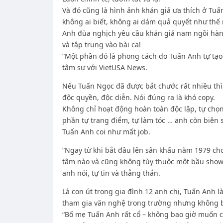
Và đó cũng là hình ảnh khán giả ưa thích ở Tuấ
không ai biết, không ai dám quả quyết như thế 
Anh đùa nghịch yêu cầu khán giả nam ngồi hàn
và tập trung vào bài ca!
“Một phần đó là phong cách do Tuấn Anh tự tạo 
tâm sự với VietUSA News.
Nếu Tuấn Ngọc đã được bắt chước rất nhiều thì
độc quyền, độc diễn. Nói đúng ra là khó copy.
Không chỉ hoạt động hoàn toàn độc lập, tự chọn
phần tự trang điểm, tự làm tóc … anh còn biên
Tuấn Anh coi như mất job.
“Ngay từ khi bắt đầu lên sân khấu năm 1979 ch
tâm nào và cũng không tùy thuộc một bầu show
anh nói, tự tin và thẳng thắn.
Là con út trong gia đình 12 anh chị, Tuấn Anh l
tham gia văn nghệ trong trường nhưng không bao
“Bố mẹ Tuấn Anh rất cổ – không bao giờ muốn c