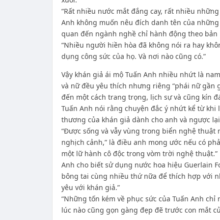
“Rất nhiều nước mắt đắng cay, rất nhiều những 
Anh không muốn nêu đích danh tên của những “
quan đến ngành nghề chỉ hành động theo bản n
“Nhiều người hiền hòa đã không nói ra hay khôn
dụng công sức của họ. Và nơi nào cũng có.”
Vậy khán giả ái mộ Tuấn Anh nhiều nhứt là nam
và nữ đều yêu thích nhưng riêng “phái nữ gần 
đến một cách trang trọng, lịch sự và cũng kín đ
Tuấn Anh nói rằng chuyện đắc ý nhứt kể từ khi 
thương của khán giả dành cho anh và ngược lại
“Được sống và vẫy vùng trong biển nghệ thuật 
nghịch cảnh,” là điều anh mong ước nếu có phải
một lữ hành cô độc trong vòm trời nghệ thuật.”
Anh cho biết sử dụng nước hoa hiệu Guerlain Fo
bông tai cùng nhiều thứ nữa để thích hợp với n
yêu với khán giả.”
“Những tốn kém về phục sức của Tuấn Anh chỉ n
lúc nào cũng gọn gàng đẹp đẽ trước con mắt củ