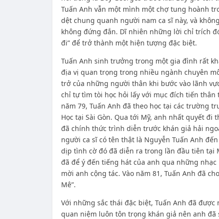
Tuấn Anh vẫn một mình một chợ tung hoành tron
dệt chung quanh người nam ca sĩ này, và không ít
không đứng đắn. Dĩ nhiên những lời chỉ trích đ
đi” để trở thành một hiện tượng đặc biệt.
Tuấn Anh sinh trưởng trong một gia đình rất k
địa vị quan trọng trong nhiều ngành chuyên mô
trở của những người thân khi bước vào lãnh vực
chỉ tự tìm tòi học hỏi lấy với mục đích tiến thâ
năm 79, Tuấn Anh đã theo học tại các trường tr
Học tại Sài Gòn. Qua tới Mỹ, anh nhất quyết đi 
đã chính thức trình diễn trước khán giả hải ngo
người ca sĩ có tên thật là Nguyễn Tuấn Anh đến v
dịp tình cờ đó đã diễn ra trong lần đầu tiên tạ
đã để ý đến tiếng hát của anh qua những nhạc ph
mời anh cộng tác. Vào năm 81, Tuấn Anh đã cho
Mê”.
Với những sắc thái đặc biệt, Tuấn Anh đã được m
quan niệm luôn tôn trọng khán giả nên anh đã s