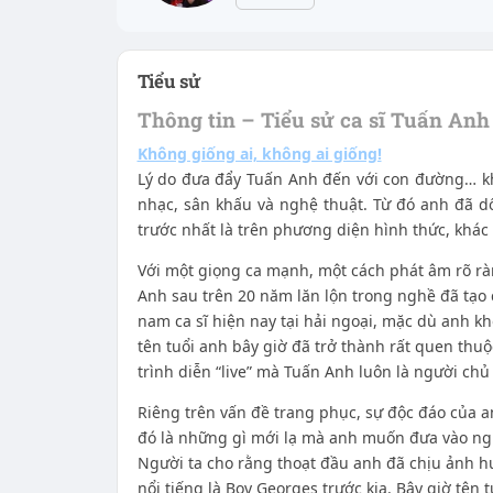
Tiểu sử
Thông tin – Tiểu sử ca sĩ Tuấn Anh
Không giống ai, không ai giống!
Lý do đưa đẩy Tuấn Anh đến với con đường… kh
nhạc, sân khấu và nghệ thuật. Từ đó anh đã d
trước nhất là trên phương diện hình thức, khác
Với một giọng ca mạnh, một cách phát âm rõ ràng
Anh sau trên 20 năm lăn lộn trong nghề đã tạ
nam ca sĩ hiện nay tại hải ngoại, mặc dù anh kh
tên tuổi anh bây giờ đã trở thành rất quen thuộ
trình diễn “live” mà Tuấn Anh luôn là người chủ
Riêng trên vấn đề trang phục, sự độc đáo của a
đó là những gì mới lạ mà anh muốn đưa vào ngh
Người ta cho rằng thoạt đầu anh đã chịu ảnh h
nổi tiếng là Boy Georges trước kia. Bây giờ tên