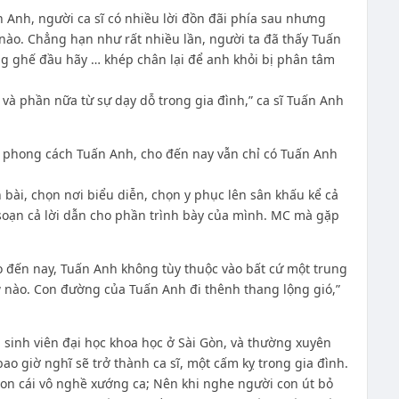
n Anh, người ca sĩ có nhiều lời đồn đãi phía sau nhưng
nào. Chẳng hạn như rất nhiều lần, người ta đã thấy Tuấn
g ghế đầu hãy … khép chân lại để anh khỏi bị phân tâm
và phần nữa từ sự dạy dỗ trong gia đình,” ca sĩ Tuấn Anh
 phong cách Tuấn Anh, cho đến nay vẫn chỉ có Tuấn Anh
 bài, chọn nơi biểu diễn, chọn y phục lên sân khấu kể cả
 soạn cả lời dẫn cho phần trình bày của mình. MC mà gặp
o đến nay, Tuấn Anh không tùy thuộc vào bất cứ một trung
 nào. Con đường của Tuấn Anh đi thênh thang lộng gió,”
à sinh viên đại học khoa học ở Sài Gòn, và thường xuyên
 giờ nghĩ sẽ trở thành ca sĩ, một cấm kỵ trong gia đình.
on cái vô nghề xướng ca; Nên khi nghe người con út bỏ