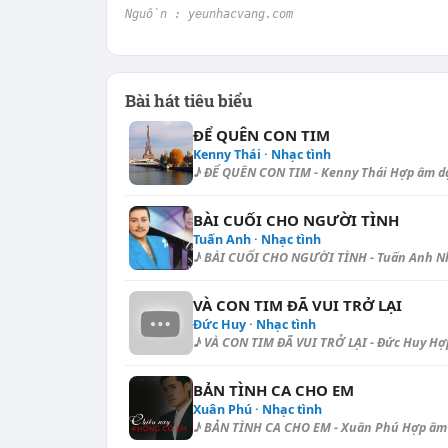
Nguồn : yeunhacvang.com
Bài hát tiêu biểu
ĐỂ QUÊN CON TIM
Kenny Thái · Nhạc tình
♪ ĐỂ QUÊN CON TIM - Kenny Thái Hợp âm dạo (
BÀI CUỐI CHO NGƯỜI TÌNH
Tuấn Anh · Nhạc tình
♪ BÀI CUỐI CHO NGƯỜI TÌNH - Tuấn Anh Nhịp
VÀ CON TIM ĐÃ VUI TRỞ LẠI
Đức Huy · Nhạc tình
♪ VÀ CON TIM ĐÃ VUI TRỞ LẠI - Đức Huy Hợp â
BẢN TÌNH CA CHO EM
Xuân Phú · Nhạc tình
♪ BẢN TÌNH CA CHO EM - Xuân Phú Hợp âm dạo