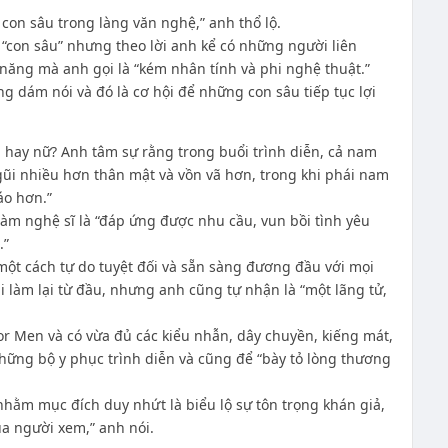
con sâu trong làng văn nghệ,” anh thổ lộ.
con sâu” nhưng theo lời anh kể có những người liên
ăng mà anh gọi là “kém nhân tính và phi nghệ thuật.”
g dám nói và đó là cơ hội để những con sâu tiếp tục lợi
 hay nữ? Anh tâm sự rằng trong buổi trình diễn, cả nam
gũi nhiều hơn thân mật và vồn vã hơn, trong khi phái nam
áo hơn.”
làm nghệ sĩ là “đáp ứng được nhu cầu, vun bồi tình yêu
.”
một cách tự do tuyệt đối và sẵn sàng đương đầu với mọi
 làm lại từ đầu, nhưng anh cũng tự nhận là “một lãng tử,
r Men và có vừa đủ các kiểu nhẫn, dây chuyền, kiếng mát,
hững bộ y phục trình diễn và cũng để “bày tỏ lòng thương
hằm mục đích duy nhứt là biểu lộ sự tôn trọng khán giả,
a người xem,” anh nói.