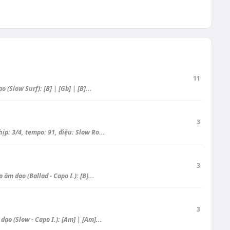
11
Slow Surf): [B] | [Gb] | [B]...
3
: 3/4, tempo: 91, điệu: Slow Ro...
3
m dạo (Ballad - Capo I.): [B]...
3
 (Slow - Capo I.): [Am] | [Am]...