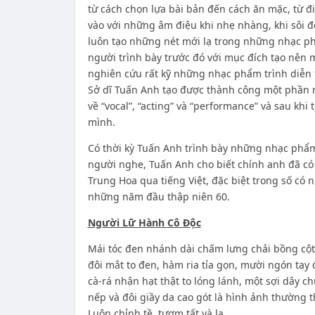
từ cách chọn lựa bài bản đến cách ăn mặc, từ 
vào với những âm điệu khi nhẹ nhàng, khi sôi đ
luôn tạo những nét mới lạ trong những nhạc ph
người trình bày trước đó với mục đích tạo nên 
nghiên cứu rất kỹ những nhạc phẩm trình diễn 
Sở dĩ Tuấn Anh tạo được thành công một phần 
về “vocal”, “acting” và “performance” và sau kh
mình.
Có thời kỳ Tuấn Anh trình bày những nhạc phẩm
người nghe, Tuấn Anh cho biết chính anh đã có
Trung Hoa qua tiếng Việt, đặc biệt trong số c
những năm đầu thập niên 60.
Người Lữ Hành Cô Độc
Mái tóc đen nhánh dài chấm lưng chải bồng cột
đôi mắt to đen, hàm ria tỉa gọn, mười ngón tay
cà-rá nhận hạt thật to lóng lánh, một sợi dây c
nếp và đôi giầy da cao gót là hình ảnh thường 
Luôn chỉnh tề, tươm tất và lạ.