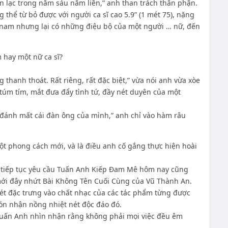
ên lạc trong năm sáu năm liền,” anh than trách thân phận.
hể từ bỏ được với người ca sĩ cao 5.9” (1 mét 75), nặng
 nam nhưng lại có những điệu bộ của một người … nữ, đến
 hay một nữ ca sĩ?
thanh thoát. Rất riêng, rất đặc biệt,” vừa nói anh vừa xòe
úm tím, mắt đưa đẩy tình tứ, đầy nét duyên của một
 đánh mất cái đàn ông của mình,” anh chỉ vào hàm râu
t phong cách mới, và là điều anh cố gắng thực hiện hoài
 tiếp tục yêu cầu Tuấn Anh Kiếp Đam Mê hôm nay cũng
ới đây nhứt Bài Không Tên Cuối Cùng của Vũ Thành An.
ét đặc trưng vào chất nhạc của các tác phẩm từng được
ón nhận nồng nhiệt nét độc đáo đó.
Tuấn Anh nhìn nhận rằng không phải mọi việc đều êm