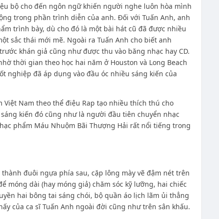
điệu bộ cho đến ngôn ngữ khiến người nghe luôn hòa mình
ộng trong phần trình diễn của anh. Đối với Tuấn Anh, anh
ẩm trình bày, dù cho đó là một bài hát cũ đã được nhiều
một sắc thái mới mẽ. Ngoài ra Tuấn Anh cho biết anh
trước khán giả cũng như được thu vào băng nhạc hay CD.
nhờ thời gian theo học hai năm ở Houston và Long Beach
i tốt nghiệp đã áp dụng vào đầu óc nhiều sáng kiến của
 Việt Nam theo thể điệu Rap tạo nhiều thích thú cho
 sáng kiến đó cũng như là người đầu tiên chuyển nhạc
ó nhạc phẩm Máu Nhuộm Bãi Thượng Hải rất nổi tiếng trong
 thành đuôi ngựa phía sau, cặp lông mày vẽ đậm nét trên
 để móng dài (hay móng giả) chăm sóc kỹ lưỡng, hai chiếc
huyền hai bông tai sáng chói, bộ quần áo lịch lãm ủi thẳng
thấy của ca sĩ Tuấn Anh ngoài đời cũng như trên sân khấu.