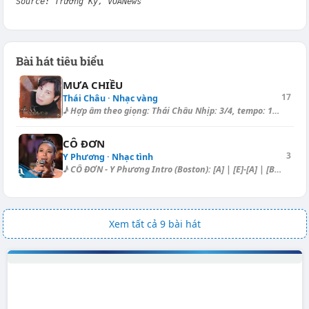
Source: Trường Kỳ, VOANews
Bài hát tiêu biểu
MƯA CHIỀU
17
Thái Châu · Nhạc vàng
♪ Hợp âm theo giọng: Thái Châu Nhịp: 3/4, tempo: 113, điệu: Slow Rock ==...
CÔ ĐƠN
3
Y Phương · Nhạc tình
♪ CÔ ĐƠN - Y Phương Intro (Boston): [A] | [E]-[A] | [Bm7] | [D/Gb]-[Bm]...
Xem tất cả 9 bài hát