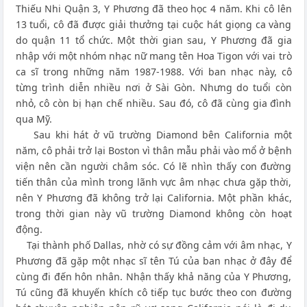
Thiếu Nhi Quận 3, Y Phương đã theo học 4 năm. Khi cô lên
13 tuổi, cô đã được giải thưởng tại cuộc hát giọng ca vàng
do quận 11 tổ chức. Một thời gian sau, Y Phương đã gia
nhập với một nhóm nhạc nữ mang tên Hoa Tigon với vai trò
ca sĩ trong những năm 1987-1988. Với ban nhạc này, cô
từng trình diễn nhiều nơi ở Sài Gòn. Nhưng do tuổi còn
nhỏ, cô còn bị hạn chế nhiều. Sau đó, cô đã cùng gia đình
qua Mỹ.
Sau khi hát ở vũ trường Diamond bên California một
năm, cô phải trở lại Boston vì thân mẫu phải vào mổ ở bệnh
viện nên cần người châm sóc. Có lẽ nhìn thấy con đường
tiến thân của mình trong lãnh vực âm nhạc chưa gặp thời,
nên Y Phương đã không trở lại California. Một phần khác,
trong thời gian này vũ trường Diamond không còn hoạt
động.
Tại thành phố Dallas, nhờ có sự đồng cảm với âm nhạc, Y
Phương đã gặp một nhạc sĩ tên Tú của ban nhạc ở đây để
cùng đi đến hôn nhân. Nhận thấy khả năng của Y Phương,
Tú cũng đã khuyến khích cô tiếp tục bước theo con đường