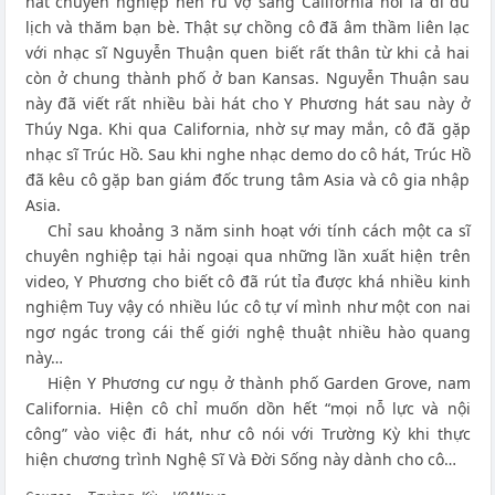
hát chuyên nghiệp nên rũ vợ sang California nói là đi du
lịch và thăm bạn bè. Thật sự chồng cô đã âm thầm liên lạc
với nhạc sĩ Nguyễn Thuận quen biết rất thân từ khi cả hai
còn ở chung thành phố ở ban Kansas. Nguyễn Thuận sau
này đã viết rất nhiều bài hát cho Y Phương hát sau này ở
Thúy Nga. Khi qua California, nhờ sự may mắn, cô đã gặp
nhạc sĩ Trúc Hồ. Sau khi nghe nhạc demo do cô hát, Trúc Hồ
đã kêu cô gặp ban giám đốc trung tâm Asia và cô gia nhập
Asia.
Chỉ sau khoảng 3 năm sinh hoạt với tính cách một ca sĩ
chuyên nghiệp tại hải ngoại qua những lần xuất hiện trên
video, Y Phương cho biết cô đã rút tỉa được khá nhiều kinh
nghiệm Tuy vậy có nhiều lúc cô tự ví mình như một con nai
ngơ ngác trong cái thế giới nghệ thuật nhiều hào quang
này…
Hiện Y Phương cư ngụ ở thành phố Garden Grove, nam
California. Hiện cô chỉ muốn dồn hết “mọi nỗ lực và nội
công” vào việc đi hát, như cô nói với Trường Kỳ khi thực
hiện chương trình Nghệ Sĩ Và Đời Sống này dành cho cô…