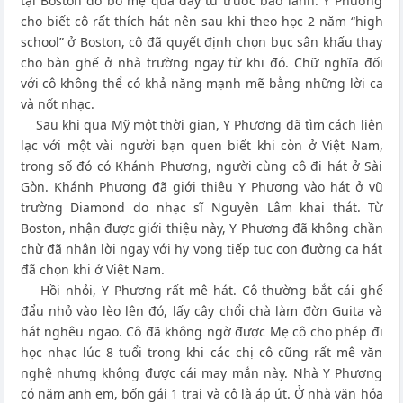
tại Boston do bố mẹ qua đây từ trước bảo lãnh. Y Phương
cho biết cô rất thích hát nên sau khi theo học 2 năm “high
school” ở Boston, cô đã quyết định chọn bục sân khấu thay
cho bàn ghế ở nhà trường ngay từ khi đó. Chữ nghĩa đối
với cô không thể có khả năng mạnh mẽ bằng những lời ca
và nốt nhạc.
Sau khi qua Mỹ một thời gian, Y Phương đã tìm cách liên
lạc với một vài người bạn quen biết khi còn ở Việt Nam,
trong số đó có Khánh Phương, người cùng cô đi hát ở Sài
Gòn. Khánh Phương đã giới thiệu Y Phương vào hát ở vũ
trường Diamond do nhạc sĩ Nguyễn Lâm khai thát. Từ
Boston, nhận được giới thiệu này, Y Phương đã không chần
chừ đã nhận lời ngay với hy vọng tiếp tục con đường ca hát
đã chọn khi ở Việt Nam.
Hồi nhỏi, Y Phương rất mê hát. Cô thường bắt cái ghế
đẩu nhỏ vào lèo lên đó, lấy cây chổi chà làm đờn Guita và
hát nghêu ngao. Cô đã không ngờ được Mẹ cô cho phép đi
học nhạc lúc 8 tuổi trong khi các chị cô cũng rất mê văn
nghệ nhưng không được cái may mắn này. Nhà Y Phương
có năm anh em, bốn gái 1 trai và cô là áp út. Ở nhà văn hóa