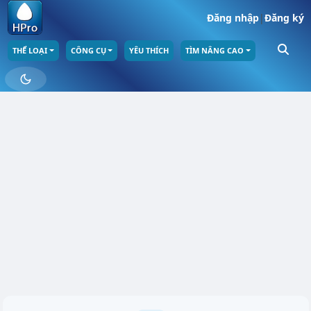
Đăng nhập
|
Đăng ký
THỂ LOẠI
CÔNG CỤ
YÊU THÍCH
TÌM NÂNG CAO