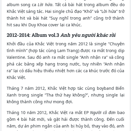
album song ca
Lời hứa
. Tất cả bài hát trong album đều do
Khắc Việt sáng tác. Hai single chủ đạo “Khó” và “Lời hứa” trở
thành hit và bài hát “Suy nghĩ trong anh” cũng trở thành
hit sau khi Duy Khoa cover lại ca khúc.
2012-2014: Album vol.3
Anh yêu người khác rồi
Khởi đầu của Khắc Việt trong năm 2012 là single “Chuyện
tình mình” (hợp tác cùng Lam Trang) được ra mắt trong dịp
Valentine. Sau đó anh ra mắt single “Anh nhận ra” và công
phá các bảng xếp hạng trong nước, tuy nhiên “Anh nhận
ra” lại có dấu hiệu thiếu nhiệt hơn các ca khúc trước đó của
Khắc Việt.
Tháng 7 năm 2012, Khắc Việt hợp tác cùng boyband Biển
Xanh trong single “Tha thứ hay không?”, nhưng single lại
không thành công như mong đợi.
Tháng 10 năm 2012, Khắc Việt ra mắt EP
Người cô đơn
bao
gồm 4 bài hát mới, và gặt hái được thành công. Đến cuối
năm, dự án phim ngắn của anh bị hủy bỏ, thay vào đó, anh