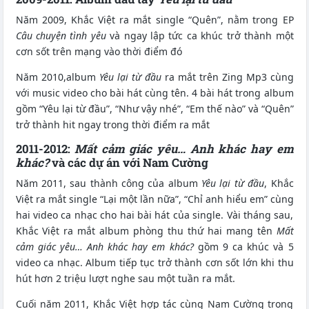
Năm 2009, Khắc Việt ra mắt single “Quên”, nằm trong EP
Câu chuyện tình yêu
và ngay lập tức ca khúc trở thành một
cơn sốt trên mạng vào thời điểm đó
Năm 2010,album
Yêu lại từ đầu
ra mắt trên Zing Mp3 cùng
với music video cho bài hát cùng tên. 4 bài hát trong album
gồm “Yêu lại từ đầu”, “Như vậy nhé”, “Em thế nào” và “Quên”
trở thành hit ngay trong thời điểm ra mắt
2011-2012:
Mất cảm giác yêu… Anh khác hay em
khác?
và các dự án với Nam Cường
Năm 2011, sau thành công của album
Yêu lại từ đầu
, Khắc
Việt ra mắt single “Lại một lần nữa”, “Chỉ anh hiểu em” cùng
hai video ca nhạc cho hai bài hát của single. Vài tháng sau,
Khắc Việt ra mắt album phòng thu thứ hai mang tên
Mất
cảm giác yêu… Anh khác hay em khác?
gồm 9 ca khúc và 5
video ca nhạc. Album tiếp tục trở thành cơn sốt lớn khi thu
hút hơn 2 triệu lượt nghe sau một tuần ra mắt.
Cuối năm 2011, Khắc Việt hợp tác cùng Nam Cường trong