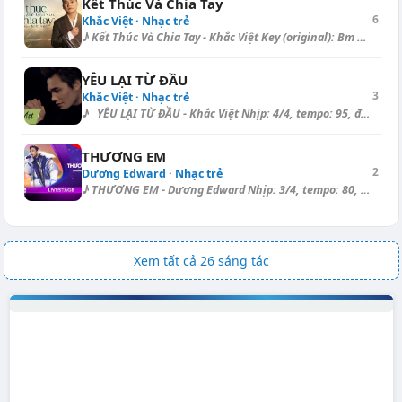
Kết Thúc Và Chia Tay
6
Khắc Việt · Nhạc trẻ
♪ Kết Thúc Và Chia Tay - Khắc Việt Key (original): Bm → Key (transposed)...
YÊU LẠI TỪ ĐẦU
3
Khắc Việt · Nhạc trẻ
♪ YÊU LẠI TỪ ĐẦU - Khắc Việt Nhịp: 4/4, tempo: 95, điệu: Ballad =...
THƯƠNG EM
2
Dương Edward · Nhạc trẻ
♪ THƯƠNG EM - Dương Edward Nhịp: 3/4, tempo: 80, điệu: Ballad ===== [C]...
Xem tất cả 26 sáng tác