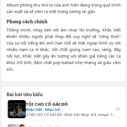
Album phòng thu thứ tư của anh hiện đang trong quá trình
sản xuất và sẽ sớm ra mắt trong tương lai gần.
Phong cách chính
Thông minh, nhạy bén với âm nhạc thị trường, Khắc Việt
khiến nhiều người phải thay đổi suy nghĩ về “công thức”
của sự nổi tiếng khi anh hạn chế về mặt ngoại hình so với
nhiều nam ca sĩ khác. Với chất giọng nam cao, sáng, đầy
nội lực, Khắc Việt gây ấn tượng với khán giả bằng các ca
khúc trữ tình, đậm chất pop-ballad nhẹ nhàng và giàu cảm
xúc.
Bài hát tiêu biểu
TỘI CHO CÔ GÁI ĐÓ
12
Khắc Việt · Nhạc trẻ
♪ TỘI CHO CÔ GÁI ĐÓ - Khắc Việt Nhịp: 4/4, tempo: 128, điệu: Ballad: [Em...