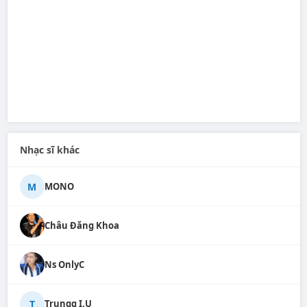
Nhạc sĩ khác
M
MONO
Châu Đăng Khoa
Ns OnlyC
T
Trungg I.U