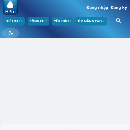
Đăng nhập
|
Đăng ký
THỂ LOẠI
CÔNG CỤ
YÊU THÍCH
TÌM NÂNG CAO