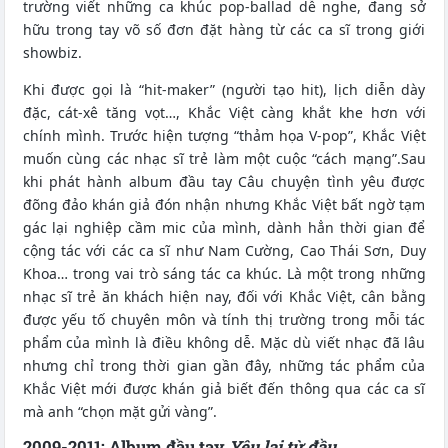
trường viết những ca khúc pop-ballad dễ nghe, đang sở
hữu trong tay võ số đơn đặt hàng từ các ca sĩ trong giới
showbiz.
Khi được gọi là “hit-maker” (người tạo hit), lịch diễn dày
đặc, cát-xê tăng vọt…, Khắc Việt càng khắt khe hơn với
chính mình. Trước hiện tượng “thảm họa V-pop”, Khắc Việt
muốn cùng các nhạc sĩ trẻ làm một cuộc “cách mạng”.Sau
khi phát hành album đầu tay Câu chuyện tình yêu được
đõng đảo khán giả đón nhận nhưng Khắc Việt bất ngờ tạm
gác lại nghiệp cầm mic của mình, dành hẳn thời gian để
cộng tác với các ca sĩ như Nam Cường, Cao Thái Sơn, Duy
Khoa… trong vai trò sáng tác ca khúc. Là một trong những
nhạc sĩ trẻ ăn khách hiện nay, đối với Khắc Việt, cân bằng
được yếu tố chuyên môn và tính thị trường trong mỗi tác
phẩm của mình là điều không dễ. Mặc dù viết nhạc đã lâu
nhưng chỉ trong thời gian gần đây, những tác phẩm của
Khắc Việt mới được khán giả biết đến thông qua các ca sĩ
mà anh “chọn mặt gửi vàng”.
2009-2011: Album đầu tay
Yêu lại từ đầu