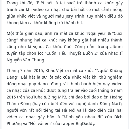
Trong khi đó, “Biết nói là tại sao” trở thành ca khúc gây
tranh cãi khi video ca nhạc cho bài hát có một cảnh nóng
giữa Khắc Việt và người mẫu Jery Trinh, tuy nhiên điều đó
không làm ca khúc không trở thành hit.
Một thời gian sau, anh ra mắt ca khúc “Ngại yêu” & “Cuối
cùng” nhưng hai ca khúc này không gặt hái nhiều thành
công như kì vọng. Ca khúc Cuối Cùng nằm trong album
tuyển tập chọn lọc “Cuốn Tiểu Thuyết Buồn 2” của nhạc sĩ
Nguyễn Văn Chung.
Tháng 7 năm 2015, Khắc Việt ra mắt ca khúc “Người Không
Đáng”. Bài hát là sự lột xác của Khắc Việt khi thử nghiệm
dòng nhạc pop dance đang rất thịnh hành hiện nay. Video
ca nhạc của ca khúc được tung trailer vào cuối tháng 6 năm
2015 trên YouTube & Zing MP3, chỉ đạo bởi đạo diễn Hoàng
Thành Đồng (hay còn biết đến với nghệ danh Đồng Nart),
người vốn rất nổi tiếng tại Hà Nội và là đạo diễn của hai
video ca nhạc gây bão là “Mình yêu nhau đi” của Bích
Phương và “Nói với em” của rapper BigDaddy.