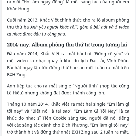
ra mắt “Hơi ấm ngày đông” là một sáng tác của người em
Khắc Hưng.
Cuối năm 2013, Khắc Việt chính thức cho ra lò album phòng
thu thứ ba
Anh yêu người khác rồi”, gồm 8 bài hát và 5 video
ca nhạc được đầu tư công phu.
2014-nay: Album phòng thu thứ tư trong tương lai
Đầu năm 2014, Khắc Việt ra mắt bài hát “Đừng cố yêu” và
một video ca nhạc quay ở khu du lịch Đại Lải, Vĩnh Phúc.
Bài hát ngay lập tức đứng thứ hai sau một tuần ra mắt trên
BXH Zing.
Anh tiếp tục cho ra mắt single “Người tình” (hợp tác cùng
Lê Hiếu) nhưng không đạt được thành công lớn.
Tháng 10 năm 2014, Khắc Việt ra mắt hai single “Em làm gì
tối nay” và “Biết nói là tại sao”. “Em Làm Gì Tối Nay” là ca
khúc do nhạc sĩ Tiên Cookie sáng tác, người đã nổi tiếng
với các sáng tác dành cho Bích Phương. “Em làm gì tối nay”
trở thành hit và đứng thứ nhất BXH Zing sau 2 tuần ra mắt.