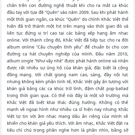
chân trên con đường nghệ thuật khi cho ra mắt ca khúc
đầu tay với tựa đề “Quên” vào năm 2009. Sau khi phát hành
một thời gian ngắn, ca khúc “Quên” do chính Khắc Việt thể
hiện đã trở thành một hit trên mạng vào thời gian đó và
liên tục đứng vị trí cao tại các bảng xếp hạng âm nhạc
online. Với thành công đó, Khắc Việt đã tiếp tục cho ra đời
album online “Câu chuyện tình yêu” để chuẩn bị cho con
đường ca hát chuyên nghiệp của mình. Đầu năm 2010,
album single “Như vậy nhé” được phát hành online và nhận
được rất nhiều sự ủng hộ của khán giả, đặc biệt là cộng
đồng mạng. Với chất giọng nam cao, sáng, đầy nội lực
nhưng không kém phần tinh tế, Khắc Việt gây ấn tượng với
khán giả bằng các ca khúc trữ tình, đậm chất pop-ballad
trong thời gian qua. Có thể nói đây là một sở trường mà
Khắc Việt đã biết khai thác đúng hướng. Không có thế
mạnh về ngoại hình như nhiều ca sĩ hiện nay nhưng Khắc
Việt tự tin với âm nhạc mang dấu ấn riêng của mình sẽ
khiến cho khán giả yêu thích. Với âm nhạc, Khắc Việt đặt ra
tiêu chí chú trọng phần nghe hơn là phần nhìn, bằng sở