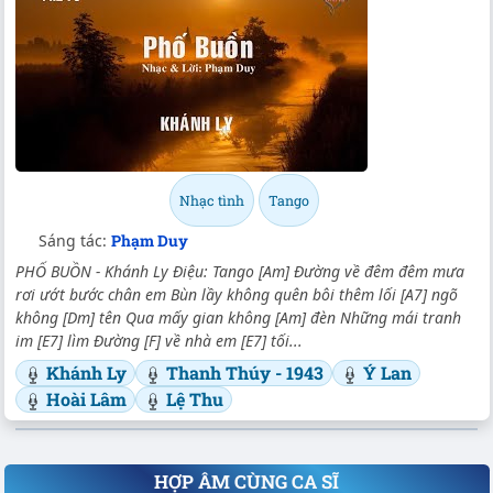
Nhạc tình
Tango
Sáng tác:
Phạm Duy
PHỐ BUỒN - Khánh Ly Điệu: Tango [Am] Đường về đêm đêm mưa
rơi ướt bước chân em Bùn lầy không quên bôi thêm lối [A7] ngõ
không [Dm] tên Qua mấy gian không [Am] đèn Những mái tranh
im [E7] lìm Đường [F] về nhà em [E7] tối...
Khánh Ly
Thanh Thúy - 1943
Ý Lan
Hoài Lâm
Lệ Thu
HỢP ÂM CÙNG CA SĨ