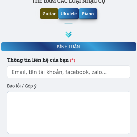
Phần nội dung
THẾ BẤM CÁC LOẠI NHẠC CỤ
Guitar
Ukulele
Piano
BÌNH LUẬN
Thông tin liên hệ của bạn
(*)
Báo lỗi / Góp ý