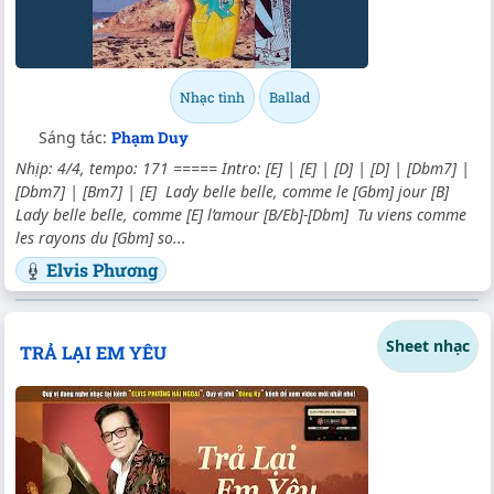
Nhạc tình
Ballad
Sáng tác:
Phạm Duy
Nhịp: 4/4, tempo: 171 ===== Intro: [E] | [E] | [D] | [D] | [Dbm7] |
[Dbm7] | [Bm7] | [E] Lady belle belle, comme le [Gbm] jour [B]
Lady belle belle, comme [E] l’amour [B/Eb]-[Dbm] Tu viens comme
les rayons du [Gbm] so...
Elvis Phương
Sheet nhạc
TRẢ LẠI EM YÊU