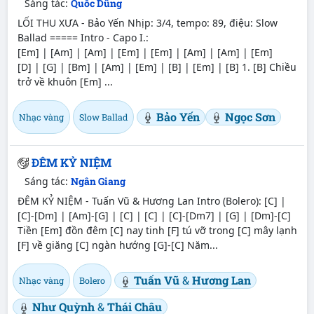
Sáng tác:
Quốc Dũng
LỐI THU XƯA - Bảo Yến Nhịp: 3/4, tempo: 89, điệu: Slow
Ballad ===== Intro - Capo I.:
[Em] | [Am] | [Am] | [Em] | [Em] | [Am] | [Am] | [Em]
[D] | [G] | [Bm] | [Am] | [Em] | [B] | [Em] | [B] 1. [B] Chiều
trở về khuôn [Em] ...
Bảo Yến
Ngọc Sơn
Nhạc vàng
Slow Ballad
ĐÊM KỶ NIỆM
Sáng tác:
Ngân Giang
ĐÊM KỶ NIỆM - Tuấn Vũ & Hương Lan Intro (Bolero): [C] |
[C]-[Dm] | [Am]-[G] | [C] | [C] | [C]-[Dm7] | [G] | [Dm]-[C]
Tiền [Em] đồn đêm [C] nay tinh [F] tú vỡ trong [C] mây lạnh
[F] về giăng [C] ngàn hướng [G]-[C] Năm...
Tuấn Vũ
&
Hương Lan
Nhạc vàng
Bolero
Như Quỳnh
&
Thái Châu