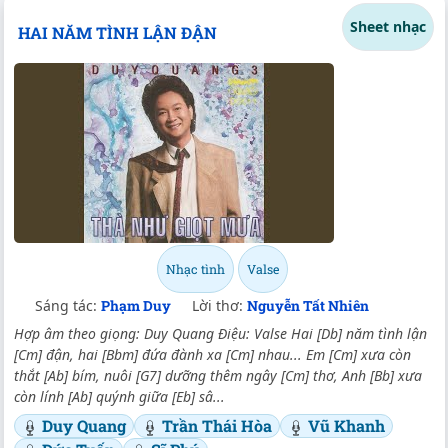
Sheet nhạc
HAI NĂM TÌNH LẬN ĐẬN
Nhạc tình
Valse
Sáng tác:
Phạm Duy
Lời thơ:
Nguyễn Tất Nhiên
Hợp âm theo giọng: Duy Quang Điệu: Valse Hai [Db] năm tình lận
[Cm] đận, hai [Bbm] đứa đành xa [Cm] nhau... Em [Cm] xưa còn
thắt [Ab] bím, nuôi [G7] dưỡng thêm ngây [Cm] thơ, Anh [Bb] xưa
còn lính [Ab] quýnh giữa [Eb] sâ...
Duy Quang
Trần Thái Hòa
Vũ Khanh