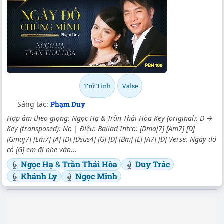
Trữ Tình
Valse
Sáng tác:
Phạm Duy
Hợp âm theo giọng: Ngọc Hạ & Trần Thái Hòa Key (original): D →
Key (transposed): No | Điệu: Ballad Intro: [Dmaj7] [Am7] [D]
[Gmaj7] [Em7] [A] [D] [Dsus4] [G] [D] [Bm] [E] [A7] [D] Verse: Ngày đó
có [G] em đi nhẹ vào...
Ngọc Hạ
&
Trần Thái Hòa
Duy Trác
Khánh Ly
Ngọc Minh