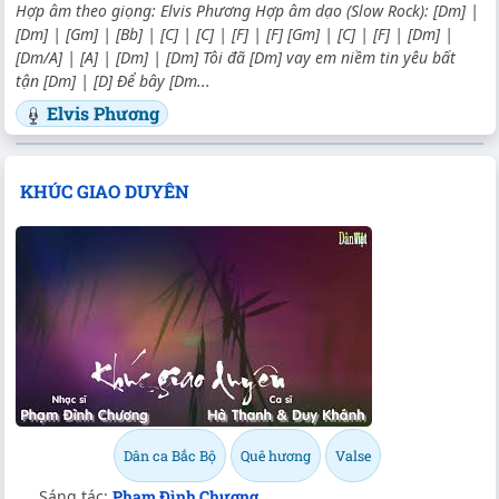
Hợp âm theo giọng: Elvis Phương Hợp âm dạo (Slow Rock): [Dm] |
[Dm] | [Gm] | [Bb] | [C] | [C] | [F] | [F] [Gm] | [C] | [F] | [Dm] |
[Dm/A] | [A] | [Dm] | [Dm] Tôi đã [Dm] vay em niềm tin yêu bất
tận [Dm] | [D] Để bây [Dm...
Elvis Phương
KHÚC GIAO DUYÊN
Dân ca Bắc Bộ
Quê hương
Valse
Sáng tác:
Phạm Đình Chương