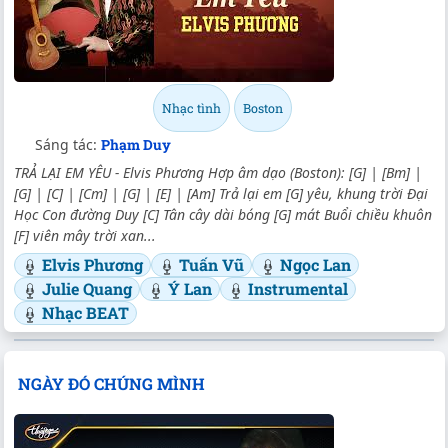
Nhạc tình
Boston
Sáng tác:
Phạm Duy
TRẢ LẠI EM YÊU - Elvis Phương Hợp âm dạo (Boston): [G] | [Bm] |
[G] | [C] | [Cm] | [G] | [E] | [Am] Trả lại em [G] yêu, khung trời Đại
Học Con đường Duy [C] Tân cây dài bóng [G] mát Buổi chiều khuôn
[F] viên mây trời xan...
Elvis Phương
Tuấn Vũ
Ngọc Lan
Julie Quang
Ý Lan
Instrumental
Nhạc BEAT
NGÀY ĐÓ CHÚNG MÌNH