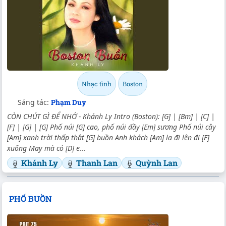
Nhạc tình
Boston
Sáng tác:
Phạm Duy
CÒN CHÚT GÌ ĐỂ NHỚ - Khánh Ly Intro (Boston): [G] | [Bm] | [C] |
[F] | [G] | [G] Phố núi [G] cao, phố núi đầy [Em] sương Phố núi cây
[Am] xanh trời thấp thật [G] buồn Anh khách [Am] lạ đi lên đi [F]
xuống May mà có [D] e...
Khánh Ly
Thanh Lan
Quỳnh Lan
PHỐ BUỒN