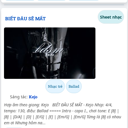
Sheet nhạc
BIẾT ĐÂU SẼ MẤT
Nhạc trẻ
Ballad
Sáng tác:
Kejo
Hợp âm theo giọng: Kejo BIẾT ĐÂU SẼ MẤT - Kejo Nhịp: 4/4,
tempo: 130, điệu: Ballad ===== Intro - capo I., chơi tone: E [B] |
[B] | [D/A] | [D] | [E/G] | [E] | [Em/G] | [Em/G] Từng là [B] có nhau
em ơi Nhưng hôm na...