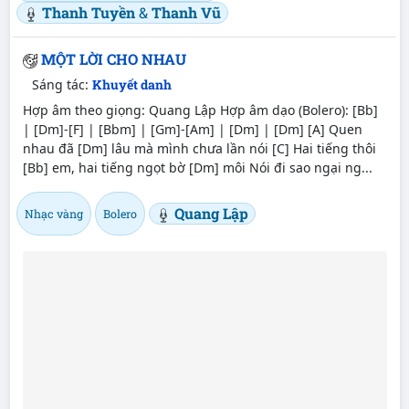
Thanh Tuyền
&
Thanh Vũ
MỘT LỜI CHO NHAU
Sáng tác:
Khuyết danh
Hợp âm theo giọng: Quang Lập Hợp âm dạo (Bolero): [Bb]
| [Dm]-[F] | [Bbm] | [Gm]-[Am] | [Dm] | [Dm] [A] Quen
nhau đã [Dm] lâu mà mình chưa lần nói [C] Hai tiếng thôi
[Bb] em, hai tiếng ngọt bờ [Dm] môi Nói đi sao ngại ng...
Quang Lập
Nhạc vàng
Bolero