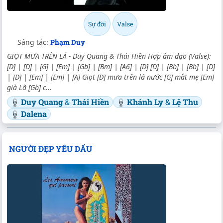
Sự đời
Valse
Sáng tác:
Phạm Duy
GIỌT MƯA TRÊN LÁ - Duy Quang & Thái Hiền Hợp âm dạo (Valse):
[D] | [D] | [G] | [Em] | [Gb] | [Bm] | [A6] | [D] [D] | [Bb] | [Bb] | [D]
| [D] | [Em] | [Em] | [A] Giọt [D] mưa trên lá nước [G] mắt mẹ [Em]
già Lã [Gb] c...
Duy Quang
&
Thái Hiền
Khánh Ly
&
Lệ Thu
Dalena
NGƯỜI ĐẸP YÊU DẤU