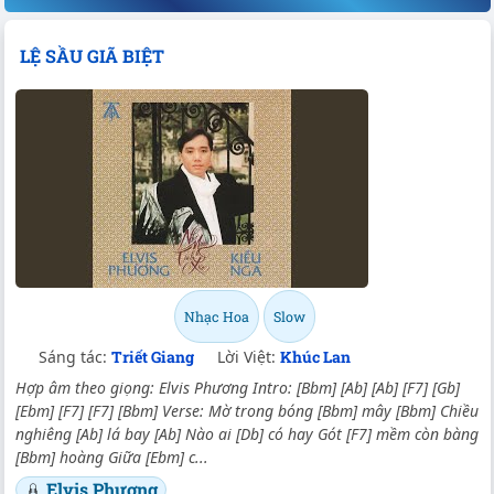
LỆ SẦU GIÃ BIỆT
Nhạc Hoa
Slow
Sáng tác:
Triết Giang
Lời Việt:
Khúc Lan
Hợp âm theo giọng: Elvis Phương Intro: [Bbm] [Ab] [Ab] [F7] [Gb]
[Ebm] [F7] [F7] [Bbm] Verse: Mờ trong bóng [Bbm] mây [Bbm] Chiều
nghiêng [Ab] lá bay [Ab] Nào ai [Db] có hay Gót [F7] mềm còn bàng
[Bbm] hoàng Giữa [Ebm] c...
Elvis Phương