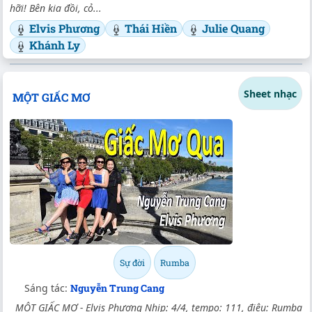
hỡi! Bên kia đồi, cỏ...
Elvis Phương
Thái Hiền
Julie Quang
Khánh Ly
Sheet nhạc
MỘT GIẤC MƠ
Sự đời
Rumba
Sáng tác:
Nguyễn Trung Cang
MỘT GIẤC MƠ - Elvis Phương Nhịp: 4/4, tempo: 111, điệu: Rumba