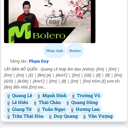
Nhạc tình
Boston
Sáng tác:
Phạm Duy
CÂY ĐÀN BỎ QUÊN - Quang Lê Hợp âm dạo (Valse): [Em] | [Em] |
[Em] | [Em] | [E] | [Bm] [A] | [Am/C] | [Em] | [Gb] | [B] | [B] | [Em]
[G/D] | [A/Db] | [Am/C] | [Em] | [B] | [Em] | [Em] Hôm [E] xưa tôi
[Bm] đến nhà [Em] em...
Quang Lê
Mạnh Đình
Trường Vũ
Lê Hiếu
Thái Châu
Quang Dũng
Giang Tử
Tuấn Ngọc
Hương Lan
Trần Thái Hòa
Duy Quang
Văn Vượng