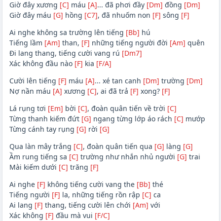
Giờ đây xương
[C]
máu
[A]
... đã phơi đầy
[Dm]
đồng
[Dm]
Giờ đây máu
[G]
hồng
[C7]
, đã nhuốm non
[F]
sông
[F]
Ai nghe không sa trường lên tiếng
[Bb]
hú
Tiếng lầm
[Am]
than,
[F]
những tiếng người đời
[Am]
quên
Đi lang thang, tiếng cười vang rú
[Dm7]
Xác không đầu nào
[F]
kia
[F/A]
Cười lên tiếng
[F]
máu
[A]
... xé tan canh
[Dm]
trường
[Dm]
Nợ nần máu
[A]
xương
[C]
, ai đã trả
[F]
xong?
[F]
Lá rụng tơi
[Em]
bời
[C]
, đoàn quân tiến về trời
[C]
Từng thanh kiếm đứt
[G]
ngang từng lớp áo rách
[C]
mướp
Từng cánh tay rụng
[G]
rời
[G]
Qua làn mây trắng
[C]
, đoàn quân tiến qua
[G]
làng
[G]
Ầm rung tiếng sa
[C]
trường như nhắn nhủ người
[G]
trai
Mài kiếm dưới
[C]
trăng
[F]
Ai nghe
[F]
không tiếng cười vang the
[Bb]
thé
Tiếng người
[F]
la, những tiếng rồn rập
[C]
ca
Ai lang
[F]
thang, tiếng cười lên chới
[Am]
với
Xác không
[F]
đầu mà vui
[F/C]