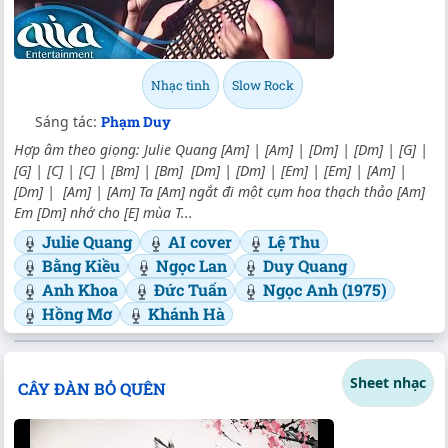
Nhạc tình
Slow Rock
Sáng tác:
Phạm Duy
Hợp âm theo giọng: Julie Quang [Am] | [Am] | [Dm] | [Dm] | [G] |
[G] | [C] | [C] | [Bm] | [Bm] [Dm] | [Dm] | [Em] | [Em] | [Am] |
[Dm] | [Am] | [Am] Ta [Am] ngắt đi một cụm hoa thạch thảo [Am]
Em [Dm] nhớ cho [E] mùa T...
Julie Quang
AI cover
Lệ Thu
Bằng Kiều
Ngọc Lan
Duy Quang
Anh Khoa
Đức Tuấn
Ngọc Anh (1975)
Hồng Mơ
Khánh Hà
Sheet nhạc
CÂY ĐÀN BỎ QUÊN