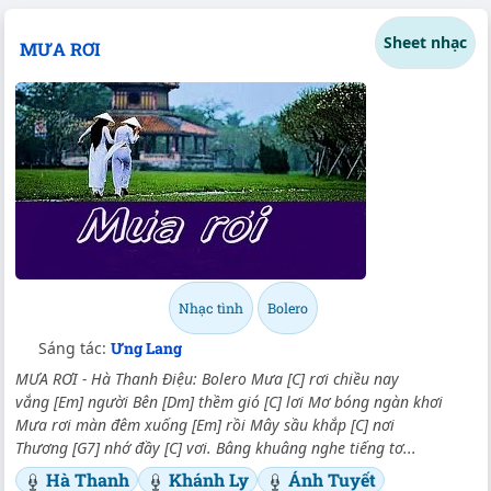
Sheet nhạc
MƯA RƠI
Nhạc tình
Bolero
Sáng tác:
Ưng Lang
MƯA RƠI - Hà Thanh Điệu: Bolero Mưa [C] rơi chiều nay
vắng [Em] người Bên [Dm] thềm gió [C] lơi Mơ bóng ngàn khơi
Mưa rơi màn đêm xuống [Em] rồi Mây sầu khắp [C] nơi
Thương [G7] nhớ đầy [C] vơi. Bâng khuâng nghe tiếng tơ...
Hà Thanh
Khánh Ly
Ánh Tuyết