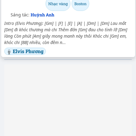
Nhạc vàng
Boston
Sáng tác:
Huỳnh Anh
Intro (Elvis Phương): [Gm] | [F] | [E] | [A] | [Dm] | [Dm] Lau mắt
[Dm] đi khóc thương mà chi Thêm đớn [Gm] đau cho tình lỡ [Dm]
làng Còn phút [Am] giây mong manh này thôi Khóc chi [Gm] em,
khóc chi [BB] nhiều, còn đêm n...
Elvis Phương