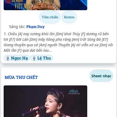
Tiền chiến
Boston
Sáng tác:
Phạm Duy
1. Chiều [A] nay sương khói lên [Dm] khơi Thùy [F] dương rũ bến
tơi [E7] bời Làn [Dm] mây hồng pha ráng [Am] trời Sóng Đà [E7]
Giang thuyền qua xứ [Am] người Thuyền [A] ơi! viễn xứ xa [Dm] xôi
Một lần [F] qua dạt bến lau...
Ngọc Hạ
Lệ Thu
Sheet nhạc
MÙA THU CHẾT