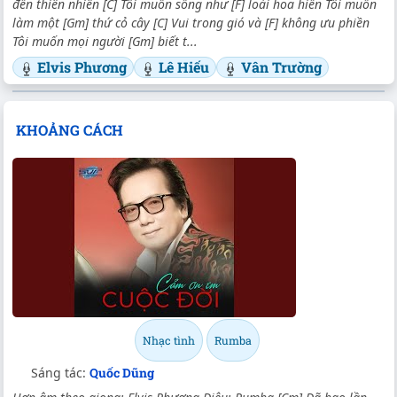
đến thiên nhiên [C] Tôi muốn sống như [F] loài hoa hiền Tôi muốn
làm một [Gm] thứ cỏ cây [C] Vui trong gió và [F] không ưu phiền
Tôi muốn mọi người [Gm] biết t...
Elvis Phương
Lê Hiếu
Vân Trường
KHOẢNG CÁCH
Nhạc tình
Rumba
Sáng tác:
Quốc Dũng