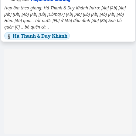
Hợp âm theo giọng: Hà Thanh & Duy Khánh Intro: [Ab] [Ab] [Ab]
[Ab] [Db] [Ab] [Ab] [Db] [Dbmaj7] [Ab] [Ab] [Eb] [Ab] [Ab] [Ab] [Ab]
Hôm [Ab] qua... tát nước [Eb] ứ [Ab] đầu đình [Ab] [Bb] Anh bỏ
quên [C]... bỏ quên cá...
Hà Thanh
&
Duy Khánh