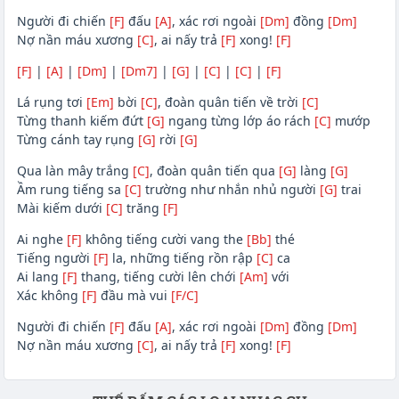
Người đi chiến
[F]
đấu
[A]
, xác rơi ngoài
[Dm]
đồng
[Dm]
Nợ nần máu xương
[C]
, ai nấy trả
[F]
xong!
[F]
[F]
|
[A]
|
[Dm]
|
[Dm7]
|
[G]
|
[C]
|
[C]
|
[F]
Lá rụng tơi
[Em]
bời
[C]
, đoàn quân tiến về trời
[C]
Từng thanh kiếm đứt
[G]
ngang từng lớp áo rách
[C]
mướp
Từng cánh tay rụng
[G]
rời
[G]
Qua làn mây trắng
[C]
, đoàn quân tiến qua
[G]
làng
[G]
Ầm rung tiếng sa
[C]
trường như nhắn nhủ người
[G]
trai
Mài kiếm dưới
[C]
trăng
[F]
Ai nghe
[F]
không tiếng cười vang the
[Bb]
thé
Tiếng người
[F]
la, những tiếng rồn rập
[C]
ca
Ai lang
[F]
thang, tiếng cười lên chới
[Am]
với
Xác không
[F]
đầu mà vui
[F/C]
Người đi chiến
[F]
đấu
[A]
, xác rơi ngoài
[Dm]
đồng
[Dm]
Nợ nần máu xương
[C]
, ai nấy trả
[F]
xong!
[F]