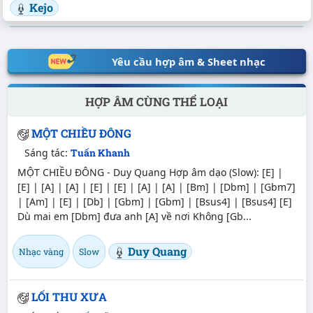
Kejo
Yêu cầu hợp âm & Sheet nhạc
HỢP ÂM CÙNG THỂ LOẠI
MỘT CHIỀU ĐÔNG
Sáng tác:
Tuấn Khanh
MỘT CHIỀU ĐÔNG - Duy Quang Hợp âm dạo (Slow): [E] |
[E] | [A] | [A] | [E] | [E] | [A] | [A] | [Bm] | [Dbm] | [Gbm7]
| [Am] | [E] | [Db] | [Gbm] | [Gbm] | [Bsus4] | [Bsus4] [E]
Dù mai em [Dbm] đưa anh [A] về nơi Không [Gb...
Duy Quang
Nhạc vàng
Slow
LỐI THU XƯA