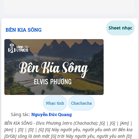
Sheet nhạc
BÊN KIA SÔNG
Nhạc tình
Chachacha
Sáng tác:
Nguyễn Đức Quang
BÊN KIA SÔNG - Elvis Phương Intro (Chachacha): [G] | [G] | [Am] |
[Am] | [D] | [D] | [G] [G] Này người yêu, người yêu anh ơi! Bên kia
[D/Gb] sông là ánh mặt [G] trời Này người yêu, người yêu anh [D]