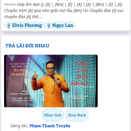
===== Hợp âm dạo (): [A] | [Bm] | [E] | [A] | [A] | [Bm] | [E] | [A]
Chuyện hôm [A] qua như giấc mơ lâu [Bm] rồi Chuyện đùa [E] vui,
chuyện đùa [A] thô...
Elvis Phương
Ngọc Lan
TRẢ LÃI ĐỜI NHAU
Nhạc tình
Slow Rock
Sáng tác:
Phạm Thanh Truyền