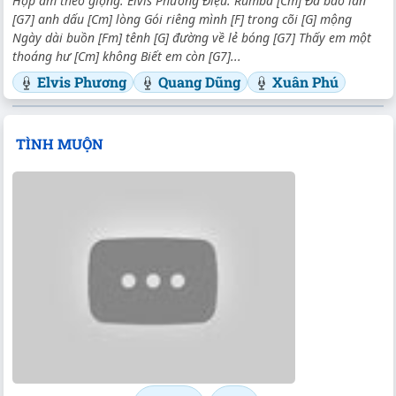
Hợp âm theo giọng: Elvis Phương Điệu: Rumba [Cm] Đã bao lần
[G7] anh dấu [Cm] lòng Gói riêng mình [F] trong cõi [G] mộng
Ngày dài buồn [Fm] tênh [G] đường về lẻ bóng [G7] Thấy em một
thoáng hư [Cm] không Biết em còn [G7]...
Elvis Phương
Quang Dũng
Xuân Phú
TÌNH MUỘN