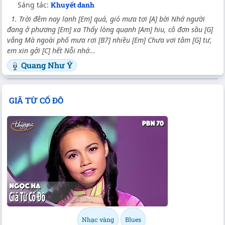
Sáng tác:
Khuyết danh
1. Trời đêm nay lạnh [Em] quá, gió mưa tơi [A] bời Nhớ người
đang ở phương [Em] xa Thấy lòng quạnh [Am] hiu, cô đơn sầu [G]
vắng Mà ngoài phố mưa rơi [B7] nhiều [Em] Chưa vơi tâm [G] tư,
em xin gởi [C] hết Nỗi nhớ...
Quang Như Ý
GIÃ TỪ CỐ ĐÔ
Nhạc vàng
Blues