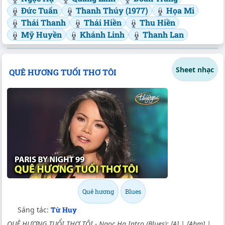
Đức Tuấn
Thanh Thúy (1977)
Họa Mi
Thái Thanh
Thái Hiền
Thu Hiền
Mỹ Huyền
Khánh Linh
Thanh Lan
Sheet nhạc
QUÊ HƯƠNG TUỔI THƠ TÔI
Quê hương
Blues
Sáng tác:
Từ Huy
QUÊ HƯƠNG TUỔI THƠ TÔI - Ngọc Hạ Intro (Blues): [A] | [Abm] |