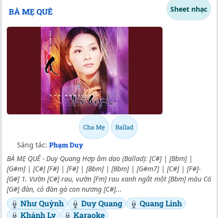
Sheet nhạc
BÀ MẸ QUÊ
Cha Mẹ
Ballad
Sáng tác:
Phạm Duy
BÀ MẸ QUÊ - Duy Quang Hợp âm dạo (Ballad): [C#] | [Bbm] |
[G#m] | [C#] [F#] | [F#] | [Bbm] | [Bbm] | [G#m7] | [C#] | [F#]-
[G#] 1. Vườn [C#] rau, vườn [Fm] rau xanh ngắt một [Bbm] màu Có
[G#] đàn, có đàn gà con nương [C#]...
Như Quỳnh
Duy Quang
Quang Linh
Khánh Ly
Karaoke