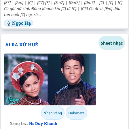
[E7] | [Am] | [C] | [C7]-[F] | [Em7] | [Dm7] | [Dm7] | [C] | [C] | [C]
Cô gái nữ sinh Đồng Khánh kia [C] ơi [C] | [C6] Cô đi về [Em] đâu
tan buổi [C] học rồ...
Ngọc Hạ
Sheet nhạc
AI RA XỨ HUẾ
Nhạc vàng
Habanera
Sáng tác:
Ns Duy Khánh