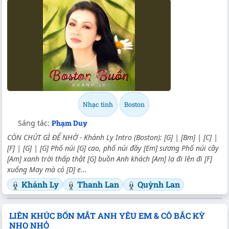
Nhạc tình
Boston
Sáng tác:
Phạm Duy
CÒN CHÚT GÌ ĐỂ NHỚ - Khánh Ly Intro (Boston): [G] | [Bm] | [C] |
[F] | [G] | [G] Phố núi [G] cao, phố núi đầy [Em] sương Phố núi cây
[Am] xanh trời thấp thật [G] buồn Anh khách [Am] lạ đi lên đi [F]
xuống May mà có [D] e...
Khánh Ly
Thanh Lan
Quỳnh Lan
LIÊN KHÚC BỐN MẮT ANH YÊU EM & CÔ BẮC KỲ
NHO NHỎ