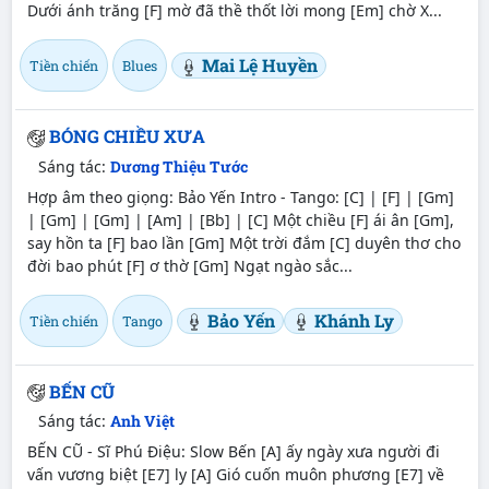
Dưới ánh trăng [F] mờ đã thề thốt lời mong [Em] chờ X...
Mai Lệ Huyền
Tiền chiến
Blues
BÓNG CHIỀU XƯA
Sáng tác:
Dương Thiệu Tước
Hợp âm theo giọng: Bảo Yến Intro - Tango: [C] | [F] | [Gm]
| [Gm] | [Gm] | [Am] | [Bb] | [C] Một chiều [F] ái ân [Gm],
say hồn ta [F] bao lần [Gm] Một trời đắm [C] duyên thơ cho
đời bao phút [F] ơ thờ [Gm] Ngạt ngào sắc...
Bảo Yến
Khánh Ly
Tiền chiến
Tango
BẾN CŨ
Sáng tác:
Anh Việt
BẾN CŨ - Sĩ Phú Điệu: Slow Bến [A] ấy ngày xưa người đi
vấn vương biệt [E7] ly [A] Gió cuốn muôn phương [E7] về