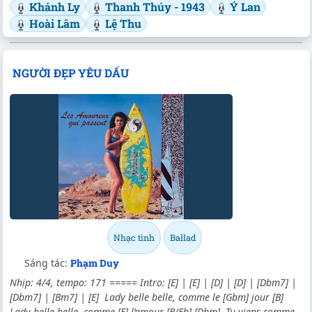
Khánh Ly
Thanh Thúy - 1943
Ý Lan
Hoài Lâm
Lệ Thu
NGƯỜI ĐẸP YÊU DẤU
Nhạc tình
Ballad
Sáng tác:
Phạm Duy
Nhịp: 4/4, tempo: 171 ===== Intro: [E] | [E] | [D] | [D] | [Dbm7] |
[Dbm7] | [Bm7] | [E] Lady belle belle, comme le [Gbm] jour [B]
Lady belle belle, comme [E] l’amour [B/Eb]-[Dbm] Tu viens comme