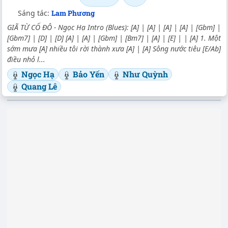
Sáng tác:
Lam Phương
GIÃ TỪ CỐ ĐÔ - Ngọc Hạ Intro (Blues): [A] | [A] | [A] | [A] | [Gbm] |
[Gbm7] | [D] | [D] [A] | [A] | [Gbm] | [Bm7] | [A] | [E] | | [A] 1. Một
sớm mưa [A] nhiều tôi rời thành xưa [A] | [A] Sông nước tiêu [E/Ab]
điều nhỏ l...
Ngọc Hạ
Bảo Yến
Như Quỳnh
Quang Lê