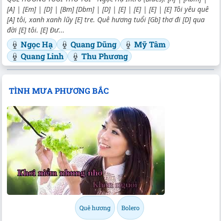
[A] | [Em] | [D] | [Bm] [Dbm] | [D] | [E] | [E] | [E] | [E] Tôi yêu quê
[A] tôi, xanh xanh lũy [E] tre. Quê hương tuổi [Gb] thơ đi [D] qua
đời [E] tôi. [E] Đư...
Ngọc Hạ
Quang Dũng
Mỹ Tâm
Quang Linh
Thu Phương
TÌNH MƯA PHƯƠNG BẮC
Quê hương
Bolero