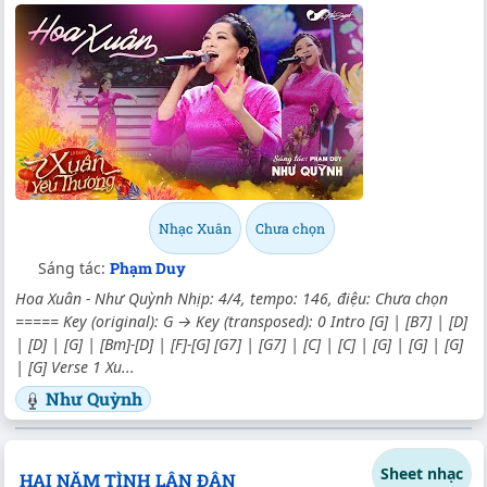
Nhạc Xuân
Chưa chọn
Sáng tác:
Phạm Duy
Hoa Xuân - Như Quỳnh Nhịp: 4/4, tempo: 146, điệu: Chưa chọn
===== Key (original): G → Key (transposed): 0 Intro [G] | [B7] | [D]
| [D] | [G] | [Bm]-[D] | [F]-[G] [G7] | [G7] | [C] | [C] | [G] | [G] | [G]
| [G] Verse 1 Xu...
Như Quỳnh
Sheet nhạc
HAI NĂM TÌNH LẬN ĐẬN