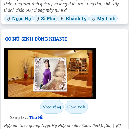
thôn [Dm] xưa Tình quê [F] lai láng dưới trời [Dm] thu, Khói xây
thành chập [A7] chùng mây [Dm] đ...
Ngọc Hạ
Sĩ Phú
Khánh Ly
Mỹ Linh
CÔ NỮ SINH ĐỒNG KHÁNH
Nhạc vàng
Slow Rock
Sáng tác:
Thu Hồ
Hợp âm theo giọng: Ngọc Hạ Hợp âm dạo (Slow Rock): [Gb] | [C] |