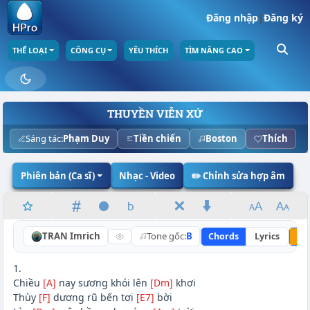
Đăng nhập
|
Đăng ký
THỂ LOẠI
CÔNG CỤ
YÊU THÍCH
TÌM NÂNG CAO
THUYỀN VIỄN XỨ
Sáng tác:
Phạm Duy
Tiền chiến
Boston
Thích
Phiên bản (Ca sĩ)
Nhạc - Video
✏️ Chỉnh sửa hợp âm
TRAN Imrich
Tone gốc:
B
Chords
Lyrics
Nâ
1.
Chiều
[A]
nay sương khói lên
[Dm]
khơi
Thùy
[F]
dương rũ bến tơi
[E7]
bời