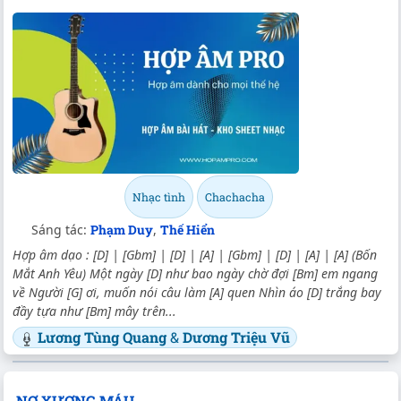
Nhạc tình
Chachacha
Sáng tác:
Phạm Duy
,
Thế Hiển
Hợp âm dạo : [D] | [Gbm] | [D] | [A] | [Gbm] | [D] | [A] | [A] (Bốn
Mắt Anh Yêu) Một ngày [D] như bao ngày chờ đợi [Bm] em ngang
về Người [G] ơi, muốn nói câu làm [A] quen Nhìn áo [D] trắng bay
đầy tựa như [Bm] mây trên...
Lương Tùng Quang
&
Dương Triệu Vũ
NỢ XƯƠNG MÁU