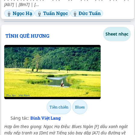
[Ab7] | [Bm7] | [...
Ngọc Hạ
Tuấn Ngọc
Đức Tuấn
Sheet nhạc
TÌNH QUÊ HƯƠNG
Tiền chiến
Blues
Sáng tác:
Đinh Việt Lang
Hợp âm theo giọng: Ngọc Hạ Điệu: Blues Ngàn [F] dâu xanh ngát
mấy nếp tranh xa [Dm] mờ Tiếng sáo bay dập [A7] dìu đường về