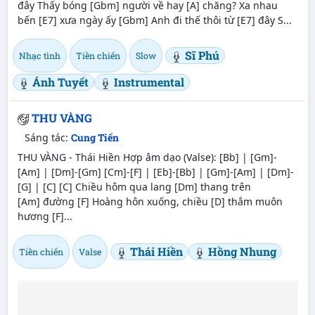
đây Thấy bóng [Gbm] người về hay [A] chăng? Xa nhau
bến [E7] xưa ngày ấy [Gbm] Anh đi thế thôi từ [E7] đây S...
Sĩ Phú
Nhạc tình
Tiền chiến
Slow
Ánh Tuyết
Instrumental
THU VÀNG
Sáng tác:
Cung Tiến
THU VÀNG - Thái Hiền Hợp âm dạo (Valse): [Bb] | [Gm]-
[Am] | [Dm]-[Gm] [Cm]-[F] | [Eb]-[Bb] | [Gm]-[Am] | [Dm]-
[G] | [C] [C] Chiều hôm qua lang [Dm] thang trên
[Am] đường [F] Hoàng hôn xuống, chiều [D] thắm muôn
hương [F]...
Thái Hiền
Hồng Nhung
Tiền chiến
Valse