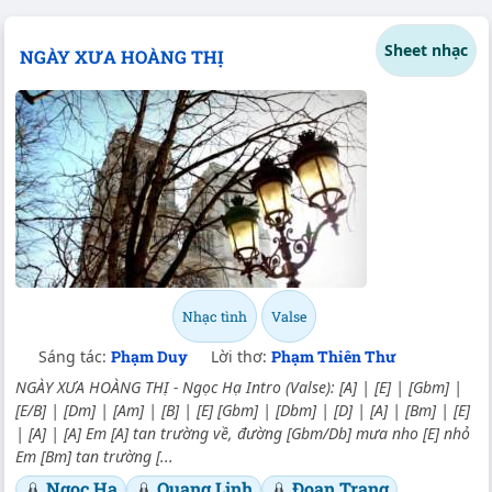
Sheet nhạc
NGÀY XƯA HOÀNG THỊ
Nhạc tình
Valse
Sáng tác:
Phạm Duy
Lời thơ:
Phạm Thiên Thư
NGÀY XƯA HOÀNG THỊ - Ngọc Hạ Intro (Valse): [A] | [E] | [Gbm] |
[E/B] | [Dm] | [Am] | [B] | [E] [Gbm] | [Dbm] | [D] | [A] | [Bm] | [E]
| [A] | [A] Em [A] tan trường về, đường [Gbm/Db] mưa nho [E] nhỏ
Em [Bm] tan trường [...
Ngọc Hạ
Quang Linh
Đoan Trang