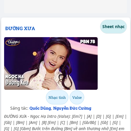
Sheet nhạc
ĐƯỜNG XƯA
Nhạc tình
Valse
Sáng tác:
Quốc Dũng
,
Nguyễn Đức Cường
ĐƯỜNG XƯA - Ngọc Hạ Intro (Valse): [Em7] | [A] | [D] | [G] | [Em] |
[Gb] | [Bm] | [Am] | [B] [Em] | [C] | [Bm] | [Gb/Bb] | [Gb] | [G] |
[G] | [G] [Gbm] Bước trên đường [Bm] về anh thương nhớ [Em] em