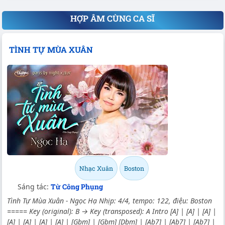
HỢP ÂM CÙNG CA SĨ
TÌNH TỰ MÙA XUÂN
Nhạc Xuân
Boston
Sáng tác:
Từ Công Phụng
Tình Tự Mùa Xuân - Ngọc Hạ Nhịp: 4/4, tempo: 122, điệu: Boston
===== Key (original): B → Key (transposed): A Intro [A] | [A] | [A] |
[A] | [A] | [A] | [A] | [Gbm] | [Gbm] [Dbm] | [Ab7] | [Ab7] | [Ab7] |