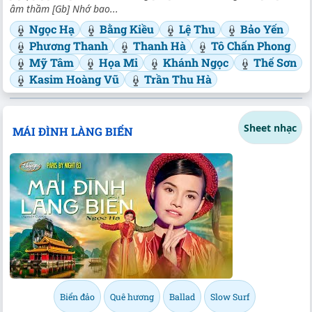
âm thầm [Gb] Nhớ bao...
Ngọc Hạ
Bằng Kiều
Lệ Thu
Bảo Yến
Phương Thanh
Thanh Hà
Tô Chấn Phong
Mỹ Tâm
Họa Mi
Khánh Ngọc
Thế Sơn
Kasim Hoàng Vũ
Trần Thu Hà
Sheet nhạc
MÁI ĐÌNH LÀNG BIỂN
Biển đảo
Quê hương
Ballad
Slow Surf