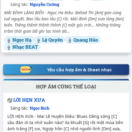
Sáng tác:
Nguyễn Cường
MÁI ĐÌNH LÀNG BIỂN - Ngọc Hạ Điệu: Ballad Thi [Am] gan cùng
tuế nguyệt, Bao lâu bao lâu [C] rồi. Mái đình [Dm] xưa làng [Am]
biển. Thêng thênh thênh thênh [C] một góc trời... Những thăng
trầm thời gian Đã ghi tạc hình dá...
Ngọc Hạ
Lệ Quyên
Quang Hảo
Nhạc BEAT
Yêu cầu hợp âm & Sheet nhạc
HỢP ÂM CÙNG THỂ LOẠI
LỜI HẸN XƯA
Sáng tác:
Ngọc Bích
LỜI HẸN XƯA - Mai Lệ Huyền Điệu: Blues Dâng sóng [C]
sầu đàn ơi ta nhớ xuân nào? Xa khuất [G] rồi một mùa bên
ánh trăng [F] soi, Ngợp hồn [C] nhớ người tình [Dm] xưa,