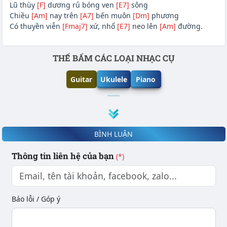
Lũ thùy
[F]
dương rủ bóng ven
[E7]
sông
Chiều
[Am]
nay trên
[A7]
bến muôn
[Dm]
phương
Có thuyền viễn
[Fmaj7]
xứ, nhổ
[E7]
neo lên
[Am]
đường.
Phần nội dung
THẾ BẤM CÁC LOẠI NHẠC CỤ
Guitar
Ukulele
Piano
BÌNH LUẬN
Thông tin liên hệ của bạn
(*)
Báo lỗi / Góp ý