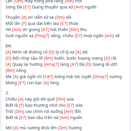
Làn
[Dm]
mây hồng pha ráng
[Am]
trời
Sóng Đà
[E7]
Giang thuyền qua xứ
[Am]
người
Thuyền
[A]
ơi! viễn xứ xa
[Dm]
xôi
Một lần
[F]
qua dạt bến lau
[E7]
thưa
Hò
[Am]
ơi! giọng
[A7]
hát thiên
[Dm]
thu
Suối nguồn xa
[Fmaj7]
vắng, chiều
[E7]
mưa ngân
[Am]
về
ĐK:
[A]
Nhìn về đường cố
[D]
lý cố lý xa
[A]
xôi
[D]
Đời nhịp sầu lỡ
[Bm]
bước, bước hoang mang
[D]
rồi
[A]
Quay lại hướng
[Amaj7]
làng
[A7]
Đà
[D]
Giang lệ ướt
[Bm]
nồng
Mẹ
[A]
già ngồi im
[C#7]
bóng mái tóc tuyết
[Dmaj7]
sương
Mong
[E7]
con bạc
[A]
lòng.
2.
Chiều
[A]
nay gửi tới quê
[Dm]
xưa
Biết là
[F]
bao thương nhớ cho
[E7]
vừa
Trời
[Dm]
cao chìm rơi xuống
[Am]
đời
Biết là
[E7]
bao sầu trên xứ
[Am]
người.
Mịt
[A]
mù sương khói lên
[Dm]
hương