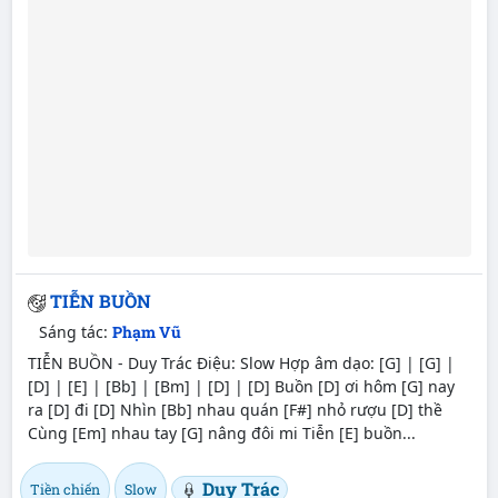
TIỄN BUỒN
Sáng tác:
Phạm Vũ
TIỄN BUỒN - Duy Trác Điệu: Slow Hợp âm dạo: [G] | [G] |
[D] | [E] | [Bb] | [Bm] | [D] | [D] Buồn [D] ơi hôm [G] nay
ra [D] đi [D] Nhìn [Bb] nhau quán [F#] nhỏ rượu [D] thề
Cùng [Em] nhau tay [G] nâng đôi mi Tiễn [E] buồn...
Duy Trác
Tiền chiến
Slow