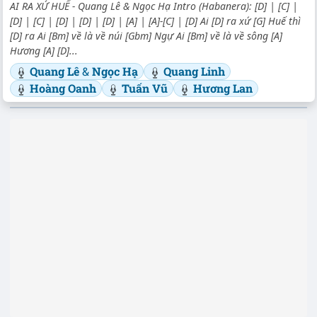
AI RA XỨ HUẾ - Quang Lê & Ngọc Hạ Intro (Habanera): [D] | [C] |
[D] | [C] | [D] | [D] | [D] | [A] | [A]-[C] | [D] Ai [D] ra xứ [G] Huế thì
[D] ra Ai [Bm] về là về núi [Gbm] Ngự Ai [Bm] về là về sông [A]
Hương [A] [D]...
Quang Lê
&
Ngọc Hạ
Quang Linh
Hoàng Oanh
Tuấn Vũ
Hương Lan