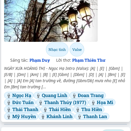
Nhạc tình
Valse
Sáng tác:
Phạm Duy
Lời thơ:
Phạm Thiên Thư
NGÀY XƯA HOÀNG THỊ - Ngọc Hạ Intro (Valse): [A] | [E] | [Gbm] |
[E/B] | [Dm] | [Am] | [B] | [E] [Gbm] | [Dbm] | [D] | [A] | [Bm] | [E]
| [A] | [A] Em [A] tan trường về, đường [Gbm/Db] mưa nho [E] nhỏ
Em [Bm] tan trường [...
Ngọc Hạ
Quang Linh
Đoan Trang
Đức Tuấn
Thanh Thúy (1977)
Họa Mi
Thái Thanh
Thái Hiền
Thu Hiền
Mỹ Huyền
Khánh Linh
Thanh Lan