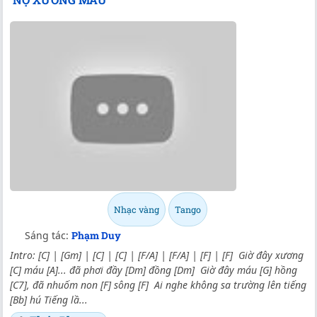
Nhạc vàng
Tango
Sáng tác:
Phạm Duy
Intro: [C] | [Gm] | [C] | [C] | [F/A] | [F/A] | [F] | [F] Giờ đây xương
[C] máu [A]... đã phơi đầy [Dm] đồng [Dm] Giờ đây máu [G] hồng
[C7], đã nhuốm non [F] sông [F] Ai nghe không sa trường lên tiếng
[Bb] hú Tiếng lầ...