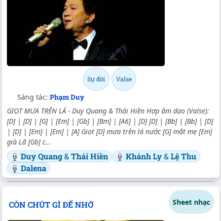
Sự đời
Valse
Sáng tác:
Phạm Duy
GIỌT MƯA TRÊN LÁ - Duy Quang & Thái Hiền Hợp âm dạo (Valse):
[D] | [D] | [G] | [Em] | [Gb] | [Bm] | [A6] | [D] [D] | [Bb] | [Bb] | [D]
| [D] | [Em] | [Em] | [A] Giọt [D] mưa trên lá nước [G] mắt mẹ [Em]
già Lã [Gb] c...
Duy Quang
&
Thái Hiền
Khánh Ly
&
Lệ Thu
Dalena
Sheet nhạc
CÒN CHÚT GÌ ĐỂ NHỚ