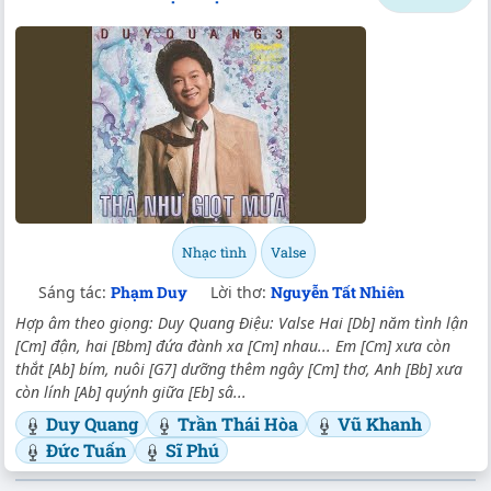
Nhạc tình
Valse
Sáng tác:
Phạm Duy
Lời thơ:
Nguyễn Tất Nhiên
Hợp âm theo giọng: Duy Quang Điệu: Valse Hai [Db] năm tình lận
[Cm] đận, hai [Bbm] đứa đành xa [Cm] nhau... Em [Cm] xưa còn
thắt [Ab] bím, nuôi [G7] dưỡng thêm ngây [Cm] thơ, Anh [Bb] xưa
còn lính [Ab] quýnh giữa [Eb] sâ...
Duy Quang
Trần Thái Hòa
Vũ Khanh
Đức Tuấn
Sĩ Phú