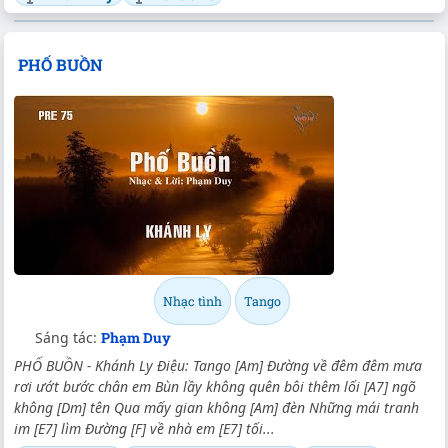
PHỐ BUỒN
Nhạc tình
Tango
Sáng tác:
Phạm Duy
PHỐ BUỒN - Khánh Ly Điệu: Tango [Am] Đường về đêm đêm mưa
rơi ướt bước chân em Bùn lầy không quên bôi thêm lối [A7] ngõ
không [Dm] tên Qua mấy gian không [Am] đèn Những mái tranh
im [E7] lìm Đường [F] về nhà em [E7] tối...