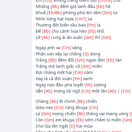
Em
[Cm]
không trang điểm đợi
[Cm/G]
chờ
Những
[Bb]
đêm gió lạnh đầu
[Eb]
hè
Khuê
[Eb/Bb]
phòng phủ kín tâm
[Gm]
tư
Nhìn từng hạt mưa
[Cm7]
sa
Thương đời biển sầu bao
[Fm]
la
Để
[Bb]
cho cành hoa héo
[Eb]
khô
Lỡ
[Ab]
cung ái ân xuân
[Gm]
thì
[Gm]
Ngày anh xa
[Cm]
vắng
Phấn son xếp lại chẳng
[G]
dùng
Trắng
[Bb]
đêm đối
[Gm]
ngọn đèn
[Eb]
tàn
Trăng mờ lạnh giấc cô
[Gm]
miên
Đợi chàng một hai
[Cm]
năm
Hay là cả đời xuân
[Fm]
xanh
Ngày nao đầu pha tuyết
[Eb]
sương
Vẫn
[Ab]
mong tái ngộ
[Cm]
một lần
[Ab]
|
[Cm]
Chàng
[Ab]
đi chinh
[Bb]
chiến
Gieo neo
[Cm]
rừng khuya
[Cm]
Là
[Gm]
mong chiến
[Bb]
thắng vai mang vòng
[
Còn
[Gm]
em khuya
[Eb]
sớm chăm lo miền
[Gm
Cho lúa lên ngôi
[D]
hai mùa