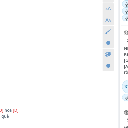
NẾ
Ke
[G
[A
rồ
N
D]
hoa
[D]
]
quê
Nh