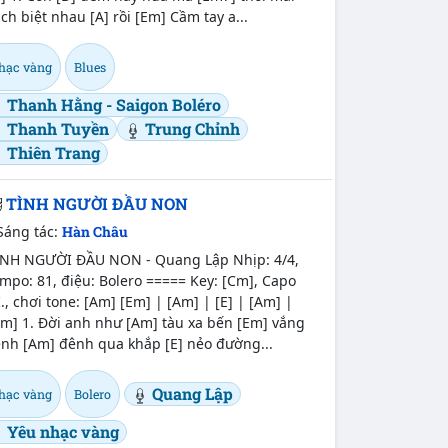
ch biệt nhau [A] rồi [Em] Cầm tay a...
hạc vàng
Blues
Thanh Hằng - Saigon Boléro
Thanh Tuyền
Trung Chỉnh
Thiên Trang
TÌNH NGƯỜI ĐẦU NON
Sáng tác:
Hàn Châu
ÌNH NGƯỜI ĐẦU NON - Quang Lập Nhịp: 4/4,
mpo: 81, điệu: Bolero ===== Key: [Cm], Capo
I., chơi tone: [Am] [Em] | [Am] | [E] | [Am] |
Am] 1. Đời anh như [Am] tàu xa bến [Em] vắng
ênh [Am] đênh qua khắp [E] nẻo đường...
Quang Lập
hạc vàng
Bolero
Yêu nhạc vàng