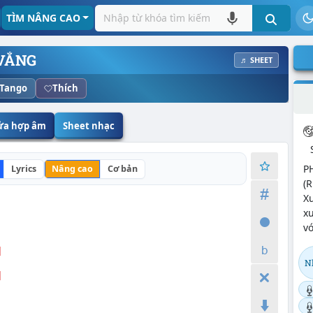
TÌM NÂNG CAO
VẮNG
♬ SHEET
Tango
Thích
sửa hợp âm
Sheet nhạc
P
Lyrics
Nâng cao
Cơ bản
(R
Xu
x
vớ
]
N
]