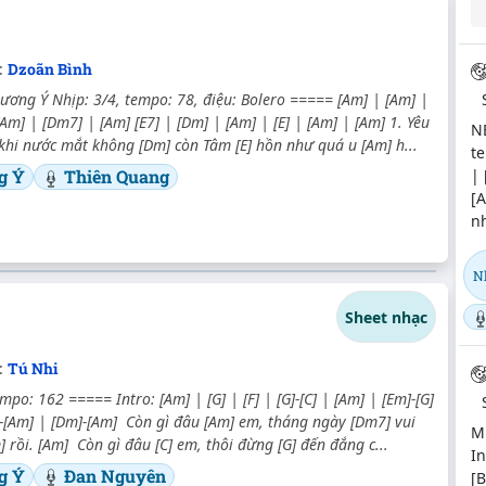
:
Dzoãn Bình
ơng Ý Nhịp: 3/4, tempo: 78, điệu: Bolero ===== [Am] | [Am] |
[Am] | [Dm7] | [Am] [E7] | [Dm] | [Am] | [E] | [Am] | [Am] 1. Yêu
N
khi nước mắt không [Dm] còn Tâm [E] hồn như quá u [Am] h...
te
| 
g Ý
Thiên Quang
[A
nh
N
Sheet nhạc
:
Tú Nhi
mpo: 162 ===== Intro: [Am] | [G] | [F] | [G]-[C] | [Am] | [Em]-[G]
]-[Am] | [Dm]-[Am] Còn gì đâu [Am] em, tháng ngày [Dm7] vui
M
 rồi. [Am] Còn gì đâu [C] em, thôi đừng [G] đến đắng c...
In
g Ý
Đan Nguyên
[