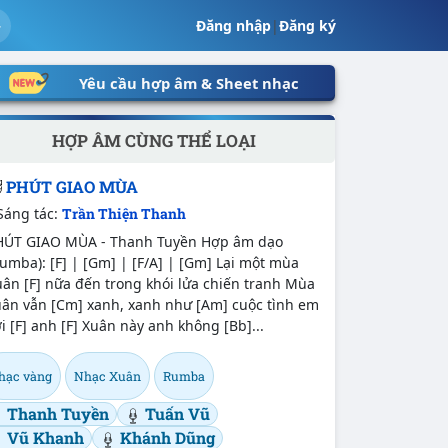
Đăng nhập
|
Đăng ký
Yêu cầu hợp âm & Sheet nhạc
HỢP ÂM CÙNG THỂ LOẠI
PHÚT GIAO MÙA
Sáng tác:
Trần Thiện Thanh
HÚT GIAO MÙA - Thanh Tuyền Hợp âm dạo
umba): [F] | [Gm] | [F/A] | [Gm] Lại một mùa
ân [F] nữa đến trong khói lửa chiến tranh Mùa
uân vẫn [Cm] xanh, xanh như [Am] cuộc tình em
i [F] anh [F] Xuân này anh không [Bb]...
hạc vàng
Nhạc Xuân
Rumba
Thanh Tuyền
Tuấn Vũ
Vũ Khanh
Khánh Dũng