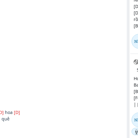
[D
[
rồ
[B
N
H
Ba
[B
[F
| 
D]
hoa
[D]
]
quê
N