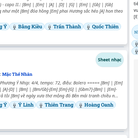
ti
) - capo II.: [Bm] | [Em] | [A] | [D] | [G] | [Em] | [Gb] | [Gb]
vu
g như một [Bm] đóa hồng [Em] phai Hương sắc héo [A] hon theo
[E
g Ý
Bằng Kiều
Trấn Thành
Quốc Thiên
N
Sheet nhạc
:
Mặc Thế Nhân
 Phương Ý Nhịp: 4/4, tempo: 72, điệu: Bolero ===== [Bm] | [Em]
| [A]-[D] | [Bm] | [Bm/Gb]-[Em] [Em]-[G] | [Gbm7]-[Bm] | [Em]-
trả tôi [Bm] về ngày xưa thơ mộng đó Bên mái tranh chiều n...
g Ý
Ý Linh
Thiên Trang
Hoàng Oanh