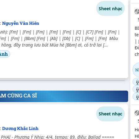
Sheet nhạc
:
Nguyễn Văn Hiên
B
nh): [Fm] | [Fm] | [Fm] | [Fm] | [Fm] | [C] | [C7] [Fm] | [Fm] |
t
[Fm] | [Fm] | [Bbm] [Fm] | [Ab] | [Db] | [C] | [Fm] | [Fm] Màu
| 
hồng, đầy trang lưu bút Mùa hè [Bbm] ơi, có trở lại [...
Đờ
Anh
ch
N
ÂM CÙNG CA SĨ
Sheet nhạc
:
Dương Khắc Linh
Hợ
Hô
HAI - Phương Ý Nhịp: 4/4, tempo: 89, điệu: Ballad =====