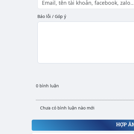
Báo lỗi / Góp ý
0 bình luận
Chưa có bình luận nào mới
HỢP Â