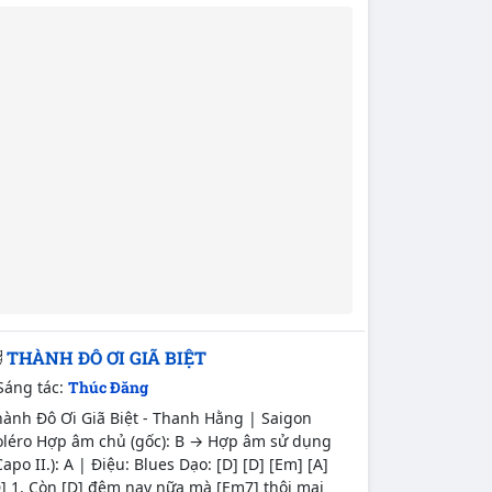
THÀNH ĐÔ ƠI GIÃ BIỆT
Sáng tác:
Thúc Đăng
hành Đô Ơi Giã Biệt - Thanh Hằng | Saigon
oléro Hợp âm chủ (gốc): B → Hợp âm sử dụng
Capo II.): A | Điệu: Blues Dạo: [D] [D] [Em] [A]
] 1. Còn [D] đêm nay nữa mà [Em7] thôi mai