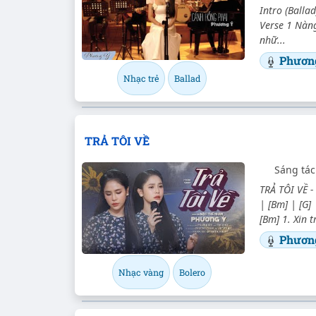
Intro (Ballad
Verse 1 Nàn
nhữ...
Phươn
Nhạc trẻ
Ballad
TRẢ TÔI VỀ
Sáng tác
TRẢ TÔI VỀ -
| [Bm] | [G] 
[Bm] 1. Xin 
Phươn
Nhạc vàng
Bolero