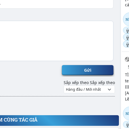
cá
N
Gửi
T
te
Sắp xếp theo
Sắp xếp theo
II
[
L
N
M CÙNG TÁC GIẢ