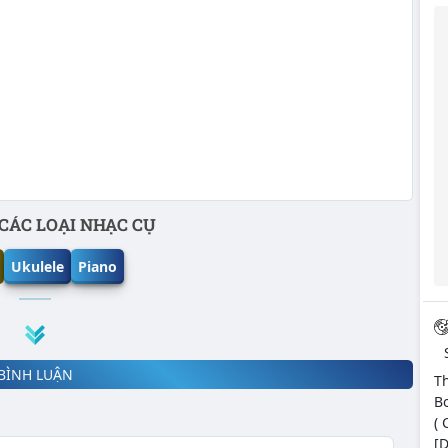
CÁC LOẠI NHẠC CỤ
Ukulele
Piano
BÌNH LUẬN
T
B
( 
[D