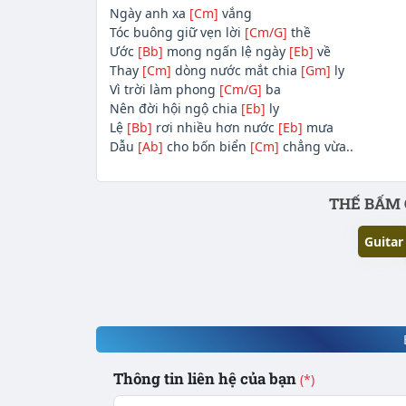
Ngày anh xa
[Cm]
vắng
Tóc buông giữ vẹn lời
[Cm/G]
thề
Ước
[Bb]
mong ngấn lệ ngày
[Eb]
về
Thay
[Cm]
dòng nước mắt chia
[Gm]
ly
Vì trời làm phong
[Cm/G]
ba
Nên đời hội ngộ chia
[Eb]
ly
Lệ
[Bb]
rơi nhiều hơn nước
[Eb]
mưa
Dẫu
[Ab]
cho bốn biển
[Cm]
chẳng vừa..
Phần nội dung
THẾ BẤM 
Guitar
Thông tin liên hệ của bạn
(*)