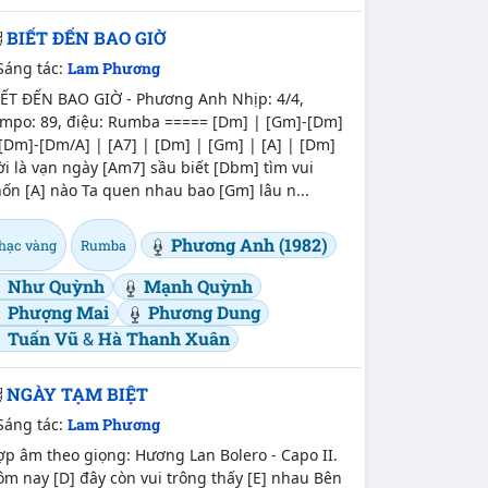
BIẾT ĐẾN BAO GIỜ
Sáng tác:
Lam Phương
IẾT ĐẾN BAO GIỜ - Phương Anh Nhịp: 4/4,
empo: 89, điệu: Rumba ===== [Dm] | [Gm]-[Dm]
[Dm]-[Dm/A] | [A7] | [Dm] | [Gm] | [A] | [Dm]
i là vạn ngày [Am7] sầu biết [Dbm] tìm vui
ốn [A] nào Ta quen nhau bao [Gm] lâu n...
Phương Anh (1982)
hạc vàng
Rumba
Như Quỳnh
Mạnh Quỳnh
Phượng Mai
Phương Dung
Tuấn Vũ
&
Hà Thanh Xuân
NGÀY TẠM BIỆT
Sáng tác:
Lam Phương
p âm theo giọng: Hương Lan Bolero - Capo II.
m nay [D] đây còn vui trông thấy [E] nhau Bên