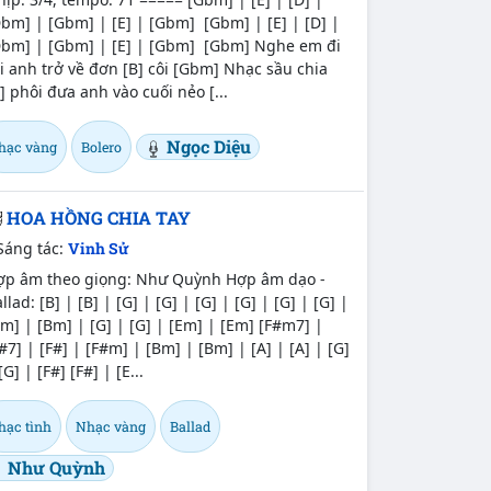
bm] | [Gbm] | [E] | [Gbm] [Gbm] | [E] | [D] |
Dbm] | [Gbm] | [E] | [Gbm] [Gbm] Nghe em đi
i anh trở về đơn [B] côi [Gbm] Nhạc sầu chia
] phôi đưa anh vào cuối nẻo [...
Ngọc Diệu
hạc vàng
Bolero
HOA HỒNG CHIA TAY
Sáng tác:
Vinh Sử
ợp âm theo giọng: Như Quỳnh Hợp âm dạo -
llad: [B] | [B] | [G] | [G] | [G] | [G] | [G] | [G] |
m] | [Bm] | [G] | [G] | [Em] | [Em] [F#m7] |
#7] | [F#] | [F#m] | [Bm] | [Bm] | [A] | [A] | [G]
[G] | [F#] [F#] | [E...
hạc tình
Nhạc vàng
Ballad
Như Quỳnh