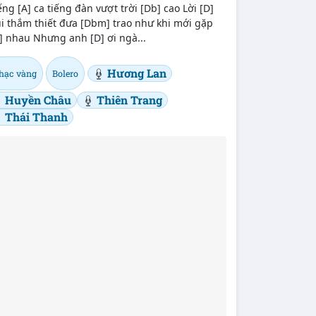
ếng [A] ca tiếng đàn vượt trời [Db] cao Lời [D]
i thắm thiết đưa [Dbm] trao như khi mới gặp
] nhau Nhưng anh [D] ơi ngà...
Hương Lan
hạc vàng
Bolero
Huyền Châu
Thiên Trang
Thái Thanh