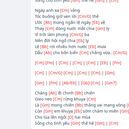
Sống cho tình yêu
[Gm]
thế hệ
[Gm]
|
[Cm]
Ngày anh xa
[Cm]
vắng
Tóc buông giữ vẹn lời
[Cm/G]
thề
Ước
[Bb]
mong ngấn lệ ngày
[Eb]
về
Thay
[Cm]
dòng nước mắt chia
[Gm]
ly
Vì trời làm phong
[Cm/G]
ba
Nên đời hội ngộ chia
[Eb]
ly
Lệ
[Bb]
rơi nhiều hơn nước
[Eb]
mưa
Dẫu
[Ab]
cho bốn biển
[Cm]
chẳng vừa...
[Cm/G]
[Cm]
-
[Fm]
|
[Cm]
|
[Cm]
|
[Cm]
|
[Eb]
|
[Fm]
[Cm]
|
[Cm/G]
-
[Cm]
|
[Cm]
|
[Cm]
|
[Gm]
[Gm]
|
[Fm]
|
[Ab/Eb]
|
[Gb]
-
[Cm]
|
[Gm7]
Chàng
[Ab]
đi chinh
[Bb]
chiến
Gieo neo
[Cm]
rừng khuya
[Cm]
Là
[Gm]
mong chiến
[Bb]
thắng vai mang vòng
[
Còn
[Gm]
em khuya
[Eb]
sớm chăm lo miền
[Gm
Cho lúa lên ngôi
[D]
hai mùa
Sống cho tình yêu
[Gm]
thế hệ
[Gm]
|
[Cm]