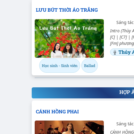
LƯU BÚT THỜI ÁO TRẮNG
Sáng tác
Intro (Thùy A
[C] | [C7] | 
[Fm] phượng 
Thủy 
Học sinh - Sinh viên
Ballad
HỢP 
CÁNH HỒNG PHAI
Sáng tác
CÁNH HỒNG P