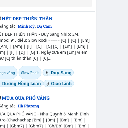
NÉT ĐẸP THIÊN THẦN
Sáng tác:
Minh Kỳ
,
Dạ Cầm
ÉT ĐẸP THIÊN THẦN - Duy Sang Nhịp: 3/4,
mpo: 91, điệu: Slow Rock ===== [C] | [C] | [Em]
[Am] | [Am] | [F] | [C] | [G] [C] | [Em] | [Em] |
m] | [F] | [D] | [G] 1. Ngày xưa em [Em] ví em
ư [C] thiên thần [C] | [C]...
Duy Sang
hạc vàng
Slow Rock
Dương Hồng Loan
Giao Linh
MƯA QUA PHỐ VẮNG
Sáng tác:
Hà Phương
ƯA QUA PHỐ VẮNG - Như Quỳnh & Mạnh Đình
tro (Chachacha): [Bm] | [Bm] | [Bm] | [Bm] |
Bm] | [Gbm7] | [Gbm7] | [Gb/Db] [Bm] | [Bm] |