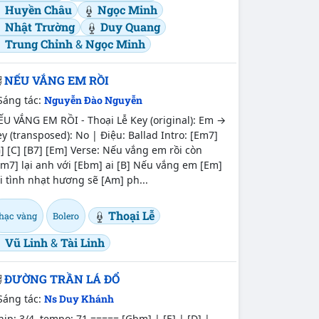
Huyền Châu
Ngọc Minh
Nhật Trường
Duy Quang
Trung Chỉnh
&
Ngọc Minh
NẾU VẮNG EM RỒI
Sáng tác:
Nguyễn Đào Nguyễn
U VẮNG EM RỒI - Thoại Lễ Key (original): Em →
y (transposed): No | Điệu: Ballad Intro: [Em7]
] [C] [B7] [Em] Verse: Nếu vắng em rồi còn
m7] lại anh với [Ebm] ai [B] Nếu vắng em [Em]
i tình nhạt hương sẽ [Am] ph...
Thoại Lễ
hạc vàng
Bolero
Vũ Linh
&
Tài Linh
ĐƯỜNG TRẦN LÁ ĐỔ
Sáng tác:
Ns Duy Khánh
ịp: 3/4, tempo: 71 ===== [Gbm] | [E] | [D] |