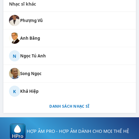
Nhạc sĩ khác
Phượng Vũ
Anh Bằng
N
Ngọc Tú Anh
Song Ngọc
K
Khả Hiệp
DANH SÁCH NHẠC SĨ
HỢP ÂM PRO - HỢP ÂM DÀNH CHO MỌI THẾ HỆ