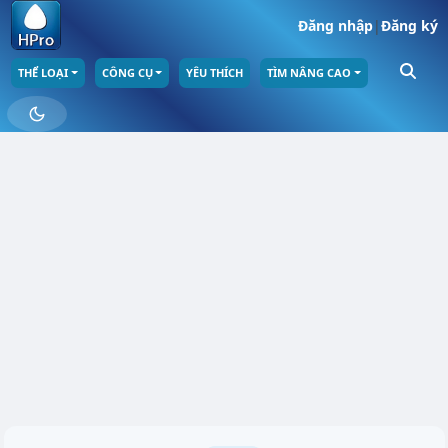
Đăng nhập
|
Đăng ký
THỂ LOẠI
CÔNG CỤ
YÊU THÍCH
TÌM NÂNG CAO