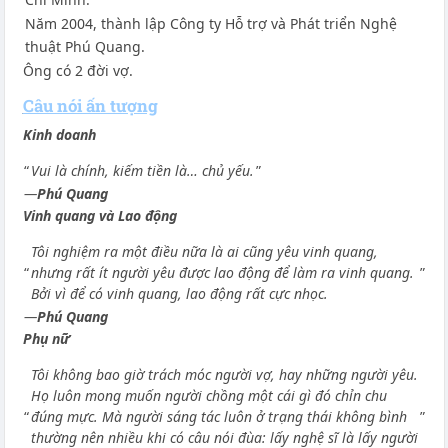
Năm 2004, thành lập Công ty Hỗ trợ và Phát triển Nghệ
thuật Phú Quang.
Ông có 2 đời vợ.
Câu nói ấn tượng
Kinh doanh
“
Vui là chính, kiếm tiền là… chủ yếu.
”
—
Phú Quang
Vinh quang và Lao động
Tôi nghiệm ra một điều nữa là ai cũng yêu vinh quang,
“
nhưng rất ít người yêu được lao động để làm ra vinh quang.
”
Bởi vì để có vinh quang, lao động rất cực nhọc.
—
Phú Quang
Phụ nữ
Tôi không bao giờ trách móc người vợ, hay những người yêu.
Họ luôn mong muốn người chồng một cái gì đó chỉn chu
“
đúng mực. Mà người sáng tác luôn ở trạng thái không bình
”
thường nên nhiều khi có câu nói đùa: lấy nghệ sĩ là lấy người