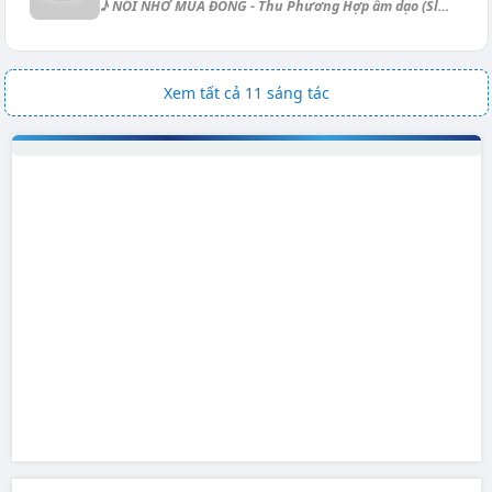
♪ NỖI NHỚ MÙA ĐÔNG - Thu Phương Hợp âm dạo (Slow Ballad): [Bm] | [Dbsus4...
Xem tất cả 11 sáng tác