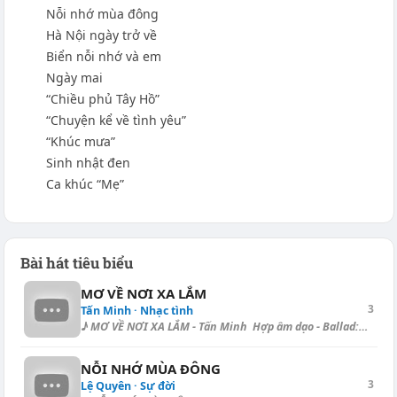
Nỗi nhớ mùa đông
Hà Nội ngày trở về
Biển nỗi nhớ và em
Ngày mai
“Chiều phủ Tây Hồ”
“Chuyện kể về tình yêu”
“Khúc mưa”
Sinh nhật đen
Ca khúc “Mẹ”
Bài hát tiêu biểu
MƠ VỀ NƠI XA LẮM
3
Tấn Minh · Nhạc tình
♪ MƠ VỀ NƠI XA LẮM - Tấn Minh Hợp âm dạo - Ballad: [Am] | [Em] | [C] |...
NỖI NHỚ MÙA ĐÔNG
3
Lệ Quyên · Sự đời