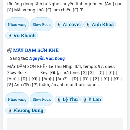
tôi lắng dòng tâm tư Nghe chuyện tình người em [Am] gái
[G] Mắt vương khói [C] lam chiều [C] [F...
AI cover
Anh Khoa
Nhạc vàng
Slow Rock
Vũ Khanh
MẤY DẶM SƠN KHÊ
Sáng tác:
Nguyễn Văn Đông
MẤY DẶM SƠN KHÊ - Lệ Thu Nhịp: 3/4, tempo: 97, điệu:
Slow Rock ===== Key: [Gb], chơi tone: [G] [G] | [C] | [C] |
[Am] | [D] | [G] | [Am] | [Am7] | [D] | [D] | [G] | [C] | [G] |
[G] Anh đến [G] thăm, áo anh mùi thuốc súng...
Lệ Thu
Ý Lan
Nhạc vàng
Slow Rock
Phương Dung