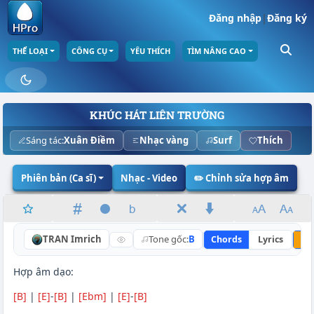
Đăng nhập
|
Đăng ký
THỂ LOẠI
CÔNG CỤ
YÊU THÍCH
TÌM NÂNG CAO
KHÚC HÁT LIÊN TRƯỜNG
Sáng tác:
Xuân Điềm
Nhạc vàng
Surf
Thích
Phiên bản (Ca sĩ)
Nhạc - Video
✏️ Chỉnh sửa hợp âm
TRAN Imrich
Tone gốc:
B
Chords
Lyrics
Nâ
Hợp âm dạo:
[B]
|
[E]
-
[B]
|
[Ebm]
|
[E]
-
[B]