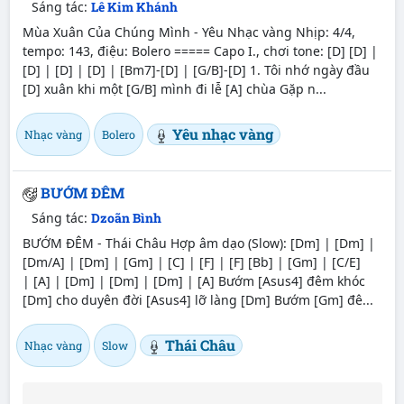
Sáng tác:
Lê Kim Khánh
Mùa Xuân Của Chúng Mình - Yêu Nhạc vàng Nhịp: 4/4,
tempo: 143, điệu: Bolero ===== Capo I., chơi tone: [D] [D] |
[D] | [D] | [D] | [Bm7]-[D] | [G/B]-[D] 1. Tôi nhớ ngày đầu
[D] xuân khi một [G/B] mình đi lễ [A] chùa Gặp n...
Yêu nhạc vàng
Nhạc vàng
Bolero
BƯỚM ĐÊM
Sáng tác:
Dzoãn Bình
BƯỚM ĐÊM - Thái Châu Hợp âm dạo (Slow): [Dm] | [Dm] |
[Dm/A] | [Dm] | [Gm] | [C] | [F] | [F] [Bb] | [Gm] | [C/E]
| [A] | [Dm] | [Dm] | [Dm] | [A] Bướm [Asus4] đêm khóc
[Dm] cho duyên đời [Asus4] lỡ làng [Dm] Bướm [Gm] đê...
Thái Châu
Nhạc vàng
Slow