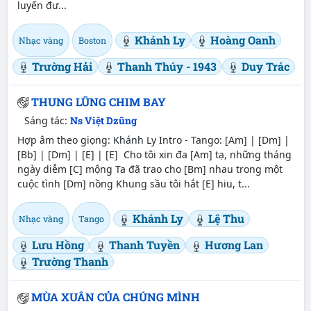
luyến đư...
Khánh Ly
Hoàng Oanh
Nhạc vàng
Boston
Trường Hải
Thanh Thúy - 1943
Duy Trác
THUNG LŨNG CHIM BAY
Sáng tác:
Ns Việt Dzũng
Hợp âm theo giọng: Khánh Ly Intro - Tango: [Am] | [Dm] |
[Bb] | [Dm] | [E] | [E] Cho tôi xin đa [Am] tạ, những tháng
ngày diễm [C] mộng Ta đã trao cho [Bm] nhau trong một
cuộc tình [Dm] nồng Khung sầu tôi hắt [E] hiu, t...
Khánh Ly
Lệ Thu
Nhạc vàng
Tango
Lưu Hồng
Thanh Tuyền
Hương Lan
Trường Thanh
MÙA XUÂN CỦA CHÚNG MÌNH