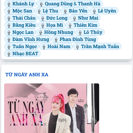
Khánh Ly
Quang Dũng
&
Thanh Hà
Mộc San
Lệ Thu
Bảo Yến
Lê Uyên
Thái Châu
Đức Long
Như Mai
Bằng Kiều
Họa Mi
Thiên Kim
Ngọc Lan
Hồng Nhung
Lô Thủy
Đàm Vĩnh Hưng
Phan Đinh Tùng
Tuấn Ngọc
Hoài Nam
Trần Mạnh Tuấn
Nhạc BEAT
TỪ NGÀY ANH XA