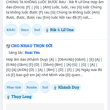
CHÚNG TA KHÔNG LUỘC ĐƯỢC RAU - Rik ft Lil'One Hợp âm
dạo (Disco): [F] | [G] | [Am] Luộc, luộc, rau [G] luộc Chúng
ta không luộc được [F] rau [G] Chúng ta không luộc [Am]
được, được, được rau [Em] luộc Nồi rau đã [F] nát,...
Rik
&
Lil'One
KHÁC
Disco
Surf
CHO NHAU TRỌN ĐỜI
Sáng tác:
Hoài Yên
Hợp âm dạo (Khánh Duy): [A] | [Dbm/Ab]-[Gbm] | [E]-[A] |
[E/Ab]-[Gbm] [E]-[D] | [Dbm]-[Bm] | [A]-[G] | [G] | [A] |
[E]-[A] [A/Db]-[D] | [A] | [Bm] | [D] | [E] | [A] Ngày xưa đó
có [E] bao giờ em [A] nhớ Mình vừa [D] quen...
Khánh Duy
Nhạc tình
Rumba
Surf
Thụy Long