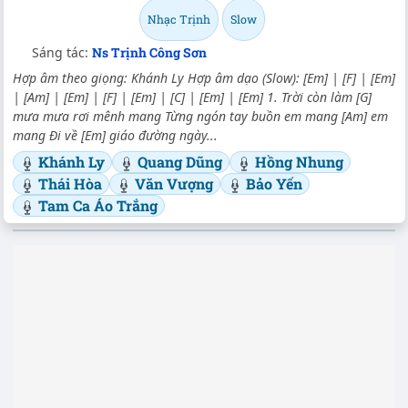
Nhạc Trịnh
Slow
Sáng tác:
Ns Trịnh Công Sơn
Hợp âm theo giọng: Khánh Ly Hợp âm dạo (Slow): [Em] | [F] | [Em]
| [Am] | [Em] | [F] | [Em] | [C] | [Em] | [Em] 1. Trời còn làm [G]
mưa mưa rơi mênh mang Từng ngón tay buồn em mang [Am] em
mang Đi về [Em] giáo đường ngày...
Khánh Ly
Quang Dũng
Hồng Nhung
Thái Hòa
Văn Vượng
Bảo Yến
Tam Ca Áo Trắng