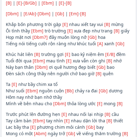
[B]
|
[E]
-
[B/Gb]
|
[Ebm]
|
[E]
-
[B]
[Dbm]
|
[E/Ab]
-
[Dbm]
|
[Gb]
|
[Em]
-
[B]
Khắp bốn phương trời gặp
[E]
nhau xiết tay vui
[B]
mừng
Ôi tình thầy
[Ebm]
trò trường
[E]
xưa đẹp như trang
[B]
giấy
Họp mặt nơi
[Dbm7]
đây muôn lòng nở
[Gb]
hoa
Tiếng nói tiếng cười rộn ràng như khúc tuổi
[A]
xanh
[Gb]
Khúc hát liên
[B]
trường gợi
[E]
bao kỷ niệm êm
[E/B]
đềm
Tuổi đời qua
[Ebm]
mau tình
[E]
xưa vẫn còn ghi
[B]
nhớ
Này bạn thân
[Dbm]
ơi quê hương đẹp biết
[Gb]
bao
Đèn sách công thầy nên người chớ bao giờ
[B]
quên
Ta
[E]
như bầy chim xa tổ
Như suối
[Ebm]
nguồn cuộn
[Bb]
chảy ra đai
[Gb]
dương
Hôm nay nhớ bạn nhớ thầy
Mình về bên nhau cho
[Dbm]
thỏa lòng ước
[E]
mong
[B]
Trước phút lên đường hẹn
[E]
nhau nối lại nhịp
[B]
cầu
Tay cầm bàn
[Ebm]
tay nhìn
[E]
nhau dặn lời tha
[B]
thiết
Lac bầy tha
[E]
phương chim mỏi cánh
[Gb]
bay
Mong có một
[Abm]
ngày trở
[Gb]
về viếng thăm trường
[B]