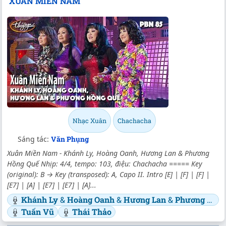
XUÂN MIỀN NAM
Nhạc Xuân
Chachacha
Sáng tác:
Văn Phụng
Xuân Miền Nam - Khánh Ly, Hoàng Oanh, Hương Lan & Phương
Hồng Quế Nhịp: 4/4, tempo: 103, điệu: Chachacha ===== Key
(original): B → Key (transposed): A, Capo II. Intro [E] | [F] | [F] |
[E7] | [A] | [E7] | [E7] | [A]...
Khánh Ly
&
Hoàng Oanh
&
Hương Lan
&
Phương Hồng Quế
Tuấn Vũ
Thái Thảo