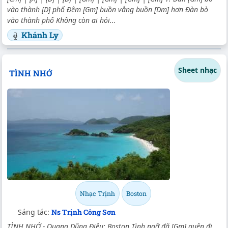
vào thành [D] phố Đêm [Gm] buồn vắng buồn [Dm] hơn Đàn bò
vào thành phố Không còn ai hỏi...
Khánh Ly
Sheet nhạc
TÌNH NHỚ
Nhạc Trịnh
Boston
Sáng tác:
Ns Trịnh Công Sơn
TÌNH NHỚ - Quang Dũng Điệu: Boston Tình ngỡ đã [Gm] quên đi