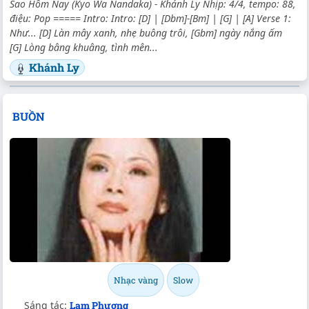
Sao Hôm Nay (Kyo Wa Nandaka) - Khánh Ly Nhịp: 4/4, tempo: 88,
điệu: Pop ===== Intro: Intro: [D] | [Dbm]-[Bm] | [G] | [A] Verse 1:
Như... [D] Làn mây xanh, nhẹ buông trôi, [Gbm] ngày nắng ấm
[G] Lòng bâng khuâng, tình mên...
Khánh Ly
BUỒN
Nhạc vàng
Slow
Sáng tác:
Lam Phương