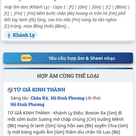
Hợp âm dạo (Khánh Ly) - Capo I.: [F] | [Dm] | [Gm] | [C] | [Bbm] |
[C] | [Fm] | [Fm] Đếm bước chân [Ab] hoang in trên hè [Fm] phố
Đôi tay lạnh [Eb] lùng, con tim não [Fm] nùng Xa tận nghìn
[C] trùng, mùa đông thiếu [Bbm]...
Khánh Ly
Yêu cầu hợp âm & Sheet nhạc
HỢP ÂM CÙNG THỂ LOẠI
TỪ GIÃ KINH THÀNH
Sáng tác:
Châu Kỳ
,
Hồ Đình Phương
Lời thơ:
Hồ Đình Phương
TỪ GIÃ KINH THÀNH - Khánh Ly Điệu: Boston Ra [Gm] đi
một sớm buồn Sương mờ chập chùng [Cm] buông Mênh
[Bb] mang ôi lạnh [Gm] lùng hồn xao [Bb] xuyến Chia [Gm]
ly một bóng người Âm [Gm] thầm dìu chân tôi Lưu [Bb]