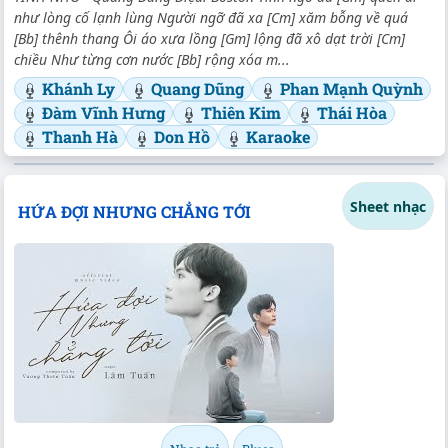
như lòng cố lạnh lùng Người ngỡ đã xa [Cm] xăm bỗng về quá
[Bb] thênh thang Ôi áo xưa lồng [Gm] lộng đã xô dạt trời [Cm]
chiều Như từng cơn nước [Bb] rộng xóa m...
Khánh Ly
Quang Dũng
Phan Mạnh Quỳnh
Đàm Vĩnh Hưng
Thiên Kim
Thái Hòa
Thanh Hà
Don Hồ
Karaoke
Sheet nhạc
HỨA ĐỢI NHƯNG CHẲNG TỚI