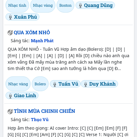
Quang Dũng
Nhạc tình
Nhạc vàng
Boston
Xuân Phú
QUA XÓM NHỎ
Sáng tác:
Mạnh Phát
QUA XÓM NHỎ - Tuấn Vũ Hợp âm dạo (Bolero): [D] | [D] |
[Em] | [Em] | [A] | [A] | [D] | [A] Rồi [D] chiều nào anh qua
xóm vắng Đã mấy mùa trăng anh cách xa Mấy lần nghe
tim thiết tha Cớ [Em] sao anh tưởng là hôm qua [D] Đ...
Tuấn Vũ
Duy Khánh
Nhạc vàng
Bolero
Giao Linh
TÌNH MÙA CHINH CHIẾN
Sáng tác:
Thục Vũ
Hợp âm theo giọng: AI cover Intro: [C] [C] [Em] [Em] [F] [F]
[G] [G] [C] [Em] [Am] [F] [C] [G] [C] [C] Verse 1: Người [C] ơi