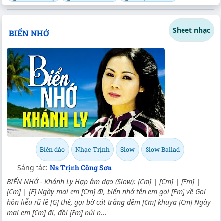
Sheet nhạc
BIỂN NHỚ
Biển đảo
Nhạc Trịnh
Slow
Slow Ballad
Sáng tác:
Ns Trịnh Công Sơn
BIỂN NHỚ - Khánh Ly Hợp âm dạo (Slow): [Cm] | [Cm] | [Fm] |
[Cm] | [F] Ngày mai em [Cm] đi, biển nhớ tên em gọi [Fm] về Gọi
hồn liễu rũ lê [G] thê, gọi bờ cát trắng đêm [Cm] khuya [Cm] Ngày
mai em [Cm] đi, đồi [Fm] núi n...