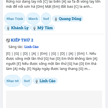
Rừng núi dang tay nối [C] lại biển [A] xa Ta đi vòng tay lớn
mãi để nối sơn hà [Dm] Mặt [Em] đất bao [C] la anh...
Quang Dũng
Nhạc Trịnh
March
Surf
Khánh Ly
Mỹ Tâm
KIẾP THỨ 2
Sáng tác:
Linh Cáo
[E] | [G] | [D] | [A] | [Em] | [G] | [D] | [A] | [Em] 1. Nếu
được sống một lần thứ [G] hai [D] Em thôi không làm [A]
người [E] Nếu được sống một lần thứ [G] hai [D] Em thà
làm [A] mây. [E] Ngày ngày được lang thang [G] m...
Linh Cáo
Nhạc trẻ
Surf