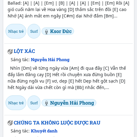
Ballad: [A] | [A] | [Em] | [B] | [A] | [A] | [Em] | [Em] Rồi [A]
gió cuối năm lại về Hoa vàng [D] thắm sắc trên đồi [E] cao
Nhớ [A] ánh mắt em ngây [C#m] dại Nhớ đắm [Bm]...
Ksor Đức
Nhạc trẻ
Surf
LỘT XÁC
Sáng tác:
Nguyễn Hải Phong
Nhìn [Dm] về từng ngày vừa [Am] đi qua đây [C] Vẫn thế
đấy lắm đắng cay [D] Hết rồi chuyện xưa đừng buồn [E]
nữa đừng ngồi vu [F] vơ, dẹp [E] hết Dẹp hết gột sạch [D]
hết Ngày dài vừa chết còn gì mà [Bb] nhắc đến,...
Nguyễn Hải Phong
Nhạc trẻ
Surf
CHÚNG TA KHÔNG LUỘC ĐƯỢC RAU
Sáng tác:
Khuyết danh