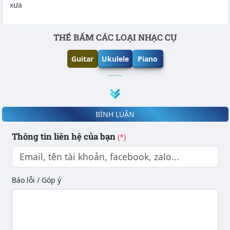
xưa
Phần nội dung
THẾ BẤM CÁC LOẠI NHẠC CỤ
Guitar
Ukulele
Piano
BÌNH LUẬN
Thông tin liên hệ của bạn
(*)
Báo lỗi / Góp ý