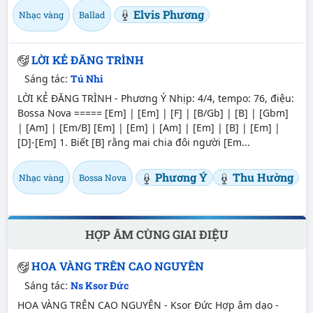
Elvis Phương
Nhạc vàng
Ballad
LỜI KẺ ĐĂNG TRÌNH
Sáng tác:
Tú Nhi
LỜI KẺ ĐĂNG TRÌNH - Phương Ý Nhịp: 4/4, tempo: 76, điệu:
Bossa Nova ===== [Em] | [Em] | [F] | [B/Gb] | [B] | [Gbm]
| [Am] | [Em/B] [Em] | [Em] | [Am] | [Em] | [B] | [Em] |
[D]-[Em] 1. Biết [B] rằng mai chia đôi người [Em...
Phương Ý
Thu Hường
Nhạc vàng
Bossa Nova
HỢP ÂM CÙNG GIAI ĐIỆU
HOA VÀNG TRÊN CAO NGUYÊN
Sáng tác:
Ns Ksor Đức
HOA VÀNG TRÊN CAO NGUYÊN - Ksor Đức Hợp âm dạo -