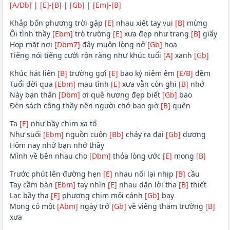
[A/Db]
|
[E]
-
[B]
|
[Gb]
|
[Em]
-
[B]
Khắp bốn phương trời gặp
[E]
nhau xiết tay vui
[B]
mừng
Ôi tình thầy
[Ebm]
trò trường
[E]
xưa đẹp như trang
[B]
giấy
Họp mặt nơi
[Dbm7]
đây muôn lòng nở
[Gb]
hoa
Tiếng nói tiếng cười rộn ràng như khúc tuổi
[A]
xanh
[Gb]
Khúc hát liên
[B]
trường gợi
[E]
bao kỷ niệm êm
[E/B]
đềm
Tuổi đời qua
[Ebm]
mau tình
[E]
xưa vẫn còn ghi
[B]
nhớ
Này bạn thân
[Dbm]
ơi quê hương đẹp biết
[Gb]
bao
Đèn sách công thầy nên người chớ bao giờ
[B]
quên
Ta
[E]
như bầy chim xa tổ
Như suối
[Ebm]
nguồn cuộn
[Bb]
chảy ra đai
[Gb]
dương
Hôm nay nhớ bạn nhớ thầy
Mình về bên nhau cho
[Dbm]
thỏa lòng ước
[E]
mong
[B]
Trước phút lên đường hẹn
[E]
nhau nối lại nhịp
[B]
cầu
Tay cầm bàn
[Ebm]
tay nhìn
[E]
nhau dặn lời tha
[B]
thiết
Lac bầy tha
[E]
phương chim mỏi cánh
[Gb]
bay
Mong có một
[Abm]
ngày trở
[Gb]
về viếng thăm trường
[B]
xưa