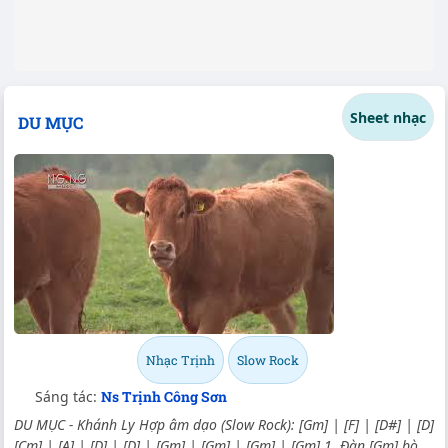
Sheet nhạc
DU MỤC
Nhạc Trịnh
Slow Rock
Sáng tác:
Ns Trịnh Công Sơn
DU MỤC - Khánh Ly Hợp âm dạo (Slow Rock): [Gm] | [F] | [D#] | [D]
[Cm] | [A] | [D] | [D] | [Gm] | [Gm] | [Gm] | [Gm] 1. Đàn [Gm] bò