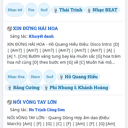
Thái Trinh
Nhạc BEAT
Nhạc trẻ
Fox
Surf
XIN ĐỪNG HÁI HOA
Sáng tác:
Khuyết danh
XIN ĐỪNG HÁI HOA - Hồ Quang Hiếu Điệu: Disco Intro: [D]
| [Am7] | [Am7] | [Am7] | [Am7] | [Am7] | [Am7] | [A] |
[A] 1. [Cm] Bướm vàng tung bay kìa muôn sắc [G] hoa trăm
hoa nở cùng [D] theo bước em [G] về [C] Muốn hái mộ...
Hồ Quang Hiếu
Nhạc Hoa
Disco
Surf
Bằng Cường
Phi Nhung
&
Khánh Hoàng
NỐI VÒNG TAY LỚN
Sáng tác:
Ns Trịnh Công Sơn
NỐI VÒNG TAY LỚN - Quang Dũng Hợp âm dạo (Điệu:
March): [Am] | [F] | [G] | [C] | [F] | [Am] | [F] | [G]-[Am]