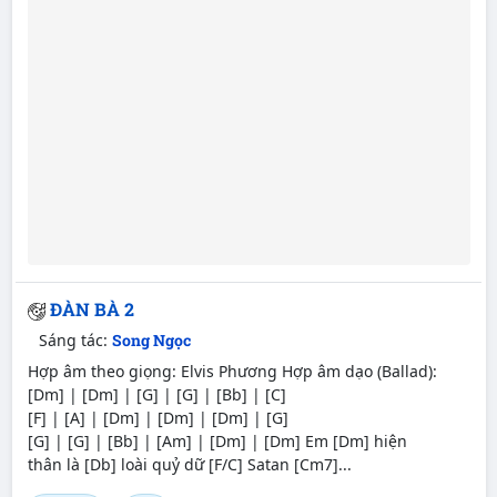
ĐÀN BÀ 2
Sáng tác:
Song Ngọc
Hợp âm theo giọng: Elvis Phương Hợp âm dạo (Ballad):
[Dm] | [Dm] | [G] | [G] | [Bb] | [C]
[F] | [A] | [Dm] | [Dm] | [Dm] | [G]
[G] | [G] | [Bb] | [Am] | [Dm] | [Dm] Em [Dm] hiện
thân là [Db] loài quỷ dữ [F/C] Satan [Cm7]...