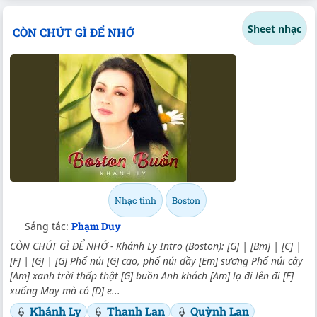
Sheet nhạc
CÒN CHÚT GÌ ĐỂ NHỚ
Nhạc tình
Boston
Sáng tác:
Phạm Duy
CÒN CHÚT GÌ ĐỂ NHỚ - Khánh Ly Intro (Boston): [G] | [Bm] | [C] |
[F] | [G] | [G] Phố núi [G] cao, phố núi đầy [Em] sương Phố núi cây
[Am] xanh trời thấp thật [G] buồn Anh khách [Am] lạ đi lên đi [F]
xuống May mà có [D] e...
Khánh Ly
Thanh Lan
Quỳnh Lan