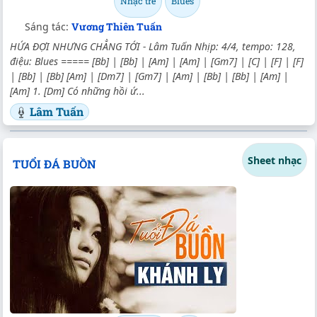
Nhạc trẻ
Blues
Sáng tác:
Vương Thiên Tuấn
HỨA ĐỢI NHƯNG CHẲNG TỚI - Lâm Tuấn Nhịp: 4/4, tempo: 128,
điệu: Blues ===== [Bb] | [Bb] | [Am] | [Am] | [Gm7] | [C] | [F] | [F]
| [Bb] | [Bb] [Am] | [Dm7] | [Gm7] | [Am] | [Bb] | [Bb] | [Am] |
[Am] 1. [Dm] Có những hồi ứ...
Lâm Tuấn
Sheet nhạc
TUỔI ĐÁ BUỒN