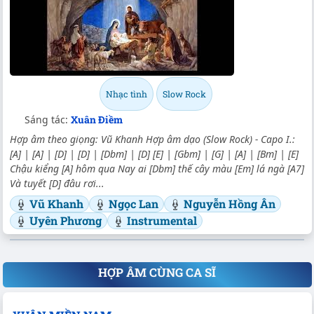
Nhạc tình
Slow Rock
Sáng tác:
Xuân Điềm
Hợp âm theo giọng: Vũ Khanh Hợp âm dạo (Slow Rock) - Capo I.:
[A] | [A] | [D] | [D] | [Dbm] | [D] [E] | [Gbm] | [G] | [A] | [Bm] | [E]
Chậu kiểng [A] hôm qua Nay ai [Dbm] thế cây màu [Em] lá ngà [A7]
Và tuyết [D] đâu rơi...
Vũ Khanh
Ngọc Lan
Nguyễn Hồng Ân
Uyên Phương
Instrumental
HỢP ÂM CÙNG CA SĨ