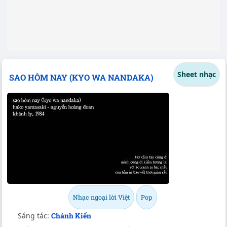
Sheet nhạc
SAO HÔM NAY (KYO WA NANDAKA)
Nhạc ngoại lời Việt
Pop
Sáng tác:
Chánh Kiến