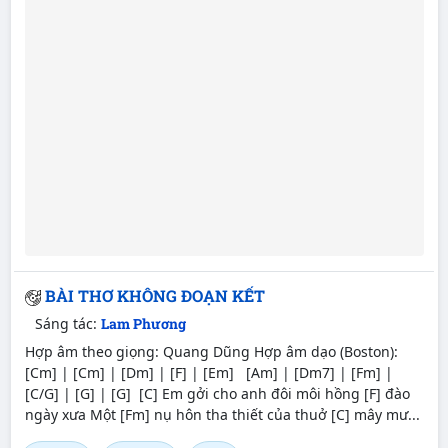
BÀI THƠ KHÔNG ĐOẠN KẾT
Sáng tác:
Lam Phương
Hợp âm theo giọng: Quang Dũng Hợp âm dạo (Boston):
[Cm] | [Cm] | [Dm] | [F] | [Em] [Am] | [Dm7] | [Fm] |
[C/G] | [G] | [G] [C] Em gởi cho anh đôi môi hồng [F] đào
ngày xưa Một [Fm] nụ hôn tha thiết của thuở [C] mây mư...