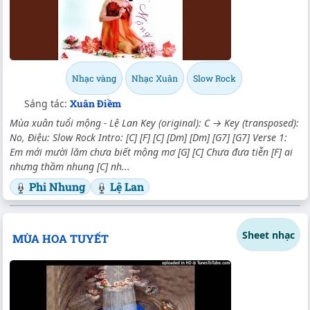
Nhạc vàng
Nhạc Xuân
Slow Rock
Sáng tác:
Xuân Điềm
Mùa xuân tuổi mộng - Lệ Lan Key (original): C → Key (transposed):
No, Điệu: Slow Rock Intro: [C] [F] [C] [Dm] [Dm] [G7] [G7] Verse 1:
Em mới mười lăm chưa biết mộng mơ [G] [C] Chưa đưa tiễn [F] ai
nhưng thầm nhung [C] nh...
Phi Nhung
Lệ Lan
Sheet nhạc
MÙA HOA TUYẾT