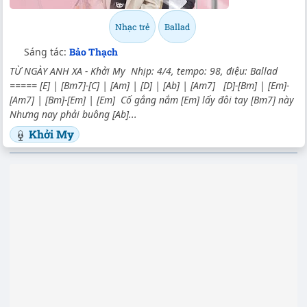
Nhạc trẻ
Ballad
Sáng tác:
Bảo Thạch
TỪ NGÀY ANH XA - Khởi My Nhịp: 4/4, tempo: 98, điệu: Ballad
===== [E] | [Bm7]-[C] | [Am] | [D] | [Ab] | [Am7] [D]-[Bm] | [Em]-
[Am7] | [Bm]-[Em] | [Em] Cố gắng nắm [Em] lấy đôi tay [Bm7] này
Nhưng nay phải buông [Ab]...
Khởi My