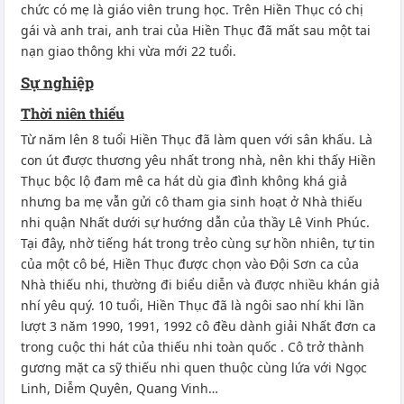
chức có mẹ là giáo viên trung học. Trên Hiền Thục có chị
gái và anh trai, anh trai của Hiền Thục đã mất sau một tai
nạn giao thông khi vừa mới 22 tuổi.
Sự nghiệp
Thời niên thiếu
Từ năm lên 8 tuổi Hiền Thục đã làm quen với sân khấu. Là
con út được thương yêu nhất trong nhà, nên khi thấy Hiền
Thục bộc lộ đam mê ca hát dù gia đình không khá giả
nhưng ba mẹ vẫn gửi cô tham gia sinh hoạt ở Nhà thiếu
nhi quận Nhất dưới sự hướng dẫn của thầy Lê Vinh Phúc.
Tại đây, nhờ tiếng hát trong trẻo cùng sự hồn nhiên, tự tin
của một cô bé, Hiền Thục được chọn vào Đội Sơn ca của
Nhà thiếu nhi, thường đi biểu diễn và được nhiều khán giả
nhí yêu quý. 10 tuổi, Hiền Thục đã là ngôi sao nhí khi lần
lượt 3 năm 1990, 1991, 1992 cô đều dành giải Nhất đơn ca
trong cuộc thi hát của thiếu nhi toàn quốc . Cô trở thành
gương mặt ca sỹ thiếu nhi quen thuộc cùng lứa với Ngọc
Linh, Diễm Quyên, Quang Vinh…