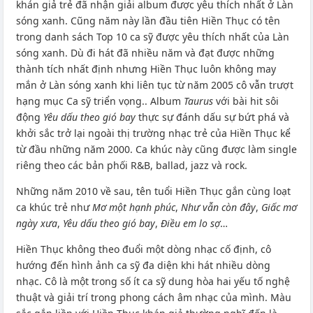
khán giả trẻ đã nhận giải album được yêu thích nhất ở Làn
sóng xanh. Cũng năm này lần đầu tiên Hiền Thục có tên
trong danh sách Top 10 ca sỹ được yêu thích nhất của Làn
sóng xanh. Dù đi hát đã nhiều năm và đạt được những
thành tích nhất định nhưng Hiền Thục luôn không may
mắn ở Làn sóng xanh khi liên tục từ năm 2005 cô vẫn trượt
hạng mục Ca sỹ triển vọng.. Album
Taurus
với bài hit sôi
động
Yêu dấu theo gió bay
thực sự đánh dấu sự bứt phá và
khởi sắc trở lại ngoài thị trường nhạc trẻ của Hiền Thục kể
từ đầu những năm 2000. Ca khúc này cũng được làm single
riêng theo các bản phối R&B, ballad, jazz và rock.
Những năm 2010 về sau, tên tuổi Hiền Thục gắn cùng loạt
ca khúc trẻ như
Mơ một hạnh phúc
,
Như vẫn còn đây
,
Giấc mơ
ngày xưa
,
Yêu dấu theo gió bay
,
Điều em lo sợ
…
Hiền Thục không theo đuổi một dòng nhạc cố định, cô
hướng đến hình ảnh ca sỹ đa diện khi hát nhiều dòng
nhạc. Cô là một trong số ít ca sỹ dung hòa hai yếu tố nghệ
thuật và giải trí trong phong cách âm nhạc của mình. Màu