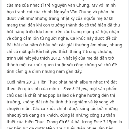
của mẹ của nhạc sĩ trẻ Nguyễn Văn Chung. MV với minh
họa tranh cát của chính Nguyễn Văn Chung và phần lời
được viết như những trang nhật ký của người mẹ từ khi
mang thai đến khi con trưởng thành do cô thể hiện đã thu
hút hàng triệu lượt xem trên các trang mạng xã hội, nhận
về đồng cảm lớn từ người nghe. Ca khúc này được đề cử
Bài hát của năm ở hầu hết các giải thưởng âm nhạc, nhưng
chỉ có một giải Bài hát yêu thích tháng 7 trong chương
trình Bài hát yêu thích 2012. Nhật ký của mẹ đã dần trở
thành một ca khúc quen thuộc với công chúng về chủ đề
tình cảm gia đình những năm gần đây.
Cuối năm 2012, Hiền Thục phát hành album nhạc trẻ đặt
theo tên giờ sinh của mình –
Free 3:15 pm
, một sản phẩm
chủ đạo là chất nhạc pop ballad dễ nghe hướng đến thị
trường, không đặt nhiều tính thử nghiệm và kỳ vọng về
chuyên môn. Các ca khúc chính được sáng tác bởi những
nhạc sỹ trẻ đang ăn khách, cũng là những cộng sự thân
thiết của Hiền Thục. Trong đó 6/14 bài trong Free 3:15pm là
các bản hit đã được Hiền Thục biểu diễn nhiều lần bên