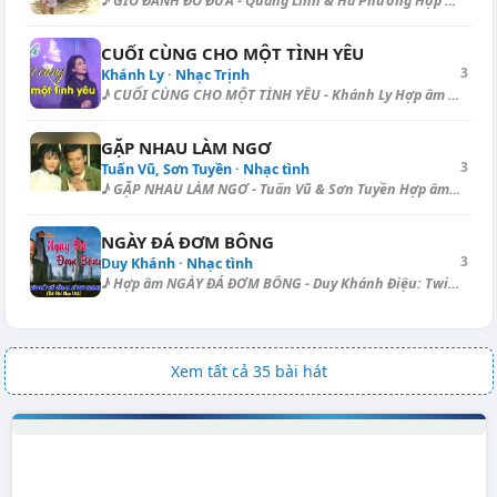
♪ GIÓ ĐÁNH ĐÒ ĐƯA - Quang Linh & Hà Phương Hợp âm dạo (Bolero): [F]...
CUỐI CÙNG CHO MỘT TÌNH YÊU
3
Khánh Ly · Nhạc Trịnh
♪ CUỐI CÙNG CHO MỘT TÌNH YÊU - Khánh Ly Hợp âm dạo (Boston): [G] | [E] |...
GẶP NHAU LÀM NGƠ
3
Tuấn Vũ, Sơn Tuyền · Nhạc tình
♪ GẶP NHAU LÀM NGƠ - Tuấn Vũ & Sơn Tuyền Hợp âm dạo (Bebop): [G] | [...
NGÀY ĐÁ ĐƠM BÔNG
3
Duy Khánh · Nhạc tình
♪ Hợp âm NGÀY ĐÁ ĐƠM BÔNG - Duy Khánh Điệu: Twist Buổi tối [Gm] ngủ trên...
Xem tất cả 35 bài hát