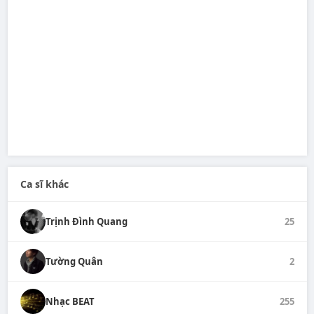
Ca sĩ khác
Trịnh Đình Quang
25
Tường Quân
2
Nhạc BEAT
255