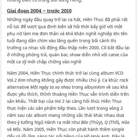
Giai đoạn 2004 – trước 2010
Những ngày đầu quay trở lại ca hát, Hiền Thục đã phải rất
nỗ lực để vượt qua định kiến xã hội thời bấy giờ với một
phụ nữ làm mẹ đơn thân và khó khăn nghề nghiệp khi tên
tuổi đang dần chìm vào lãng quên trong bối cảnh thị
trường ca nhạc sôi động đầu thập niên 2000. Cô bắt đầu lại
ở những phòng trà, quán bar, show diễn nhỏ với catxe của
một ca sỹ mới chập chững vào nghề
Năm 2004, Hiền Thục chính thức trở lại cùng album VCD
Vol.2
Kim
nhưng không gây được nhiều chú ý. Ca khúc rock
alternative
Một ngày ta xa nhau
trong album
Kim
về sau khá
được yêu thích, thỉnh thoảng Hiền Thục vẫn trình diễn trên
sân khấu. Thất bại của Vol 2 lại càng hối thúc Hiền Thục
thực hiện các sản phẩm tiếp theo. Lần lượt trong vòng 2
năm sau các album mang những sắc thái khác nhau dựa
theo ý tưởng Ngũ Hành ra mắt như
Bảo
(Thủy),
Q
(Thổ),
Hỏa
và
Mộc
. Năm 2005, Hiền Thục còn phát hành thêm single
Dẫu có lỗi lầm
, sáng tác nổi tiếng của Hồ Hoài Anh. Đây là