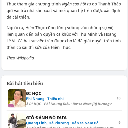
Thục tham gia chương trình
Ngàn sao hội tụ
do Thanh Thảo
giữ vai trò nhà sản xuất và mối quan hệ trên được xác định
đã cải thiện.
Ngoài ra, Hiền Thục cũng từng vướng vào những sự việc
liên quan đến bản quyền ca khúc với Thu Minh và Hoàng
Lê Vi. Cả hai sự việc trên được cho là đã giải quyết trên tinh
thần có sai thì sửa của Hiền Thục.
Theo Wikipedia
Bài hát tiêu biểu
ĐI HỌC
10
Phi Nhung · Thiếu nhi
♪ ĐI HỌC - Phi Nhung Điệu: Bossa Nova [D] Hương rừng thơm đồi vắng, nước...
GIÓ ĐÁNH ĐÒ ĐƯA
6
Quang Linh, Hà Phương · Dân ca Nam Bộ