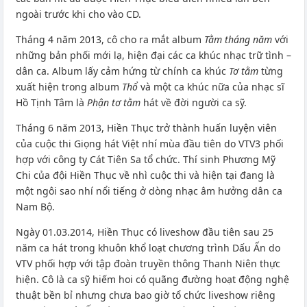
ngoài trước khi cho vào CD.
Tháng 4 năm 2013, cô cho ra mắt album
Tằm tháng năm
với
những bản phối mới lạ, hiện đại các ca khúc nhạc trữ tình –
dân ca. Album lấy cảm hứng từ chính ca khúc
Tơ tằm
từng
xuất hiện trong album
Thổ
và một ca khúc nữa của nhạc sĩ
Hồ Tịnh Tâm là
Phận tơ tằm
hát về đời người ca sỹ.
Tháng 6 năm 2013, Hiền Thục trở thành huấn luyện viên
của cuộc thi Giọng hát Việt nhí mùa đầu tiên do VTV3 phối
hợp với công ty Cát Tiên Sa tổ chức. Thí sinh Phương Mỹ
Chi của đội Hiền Thục về nhì cuộc thi và hiện tại đang là
một ngôi sao nhí nổi tiếng ở dòng nhạc âm hưởng dân ca
Nam Bộ.
Ngày 01.03.2014, Hiền Thục có liveshow đầu tiên sau 25
năm ca hát trong khuôn khổ loạt chương trình Dấu Ấn do
VTV phối hợp với tập đoàn truyền thông Thanh Niên thực
hiện. Cô là ca sỹ hiếm hoi có quãng đường hoạt động nghệ
thuật bền bỉ nhưng chưa bao giờ tổ chức liveshow riêng