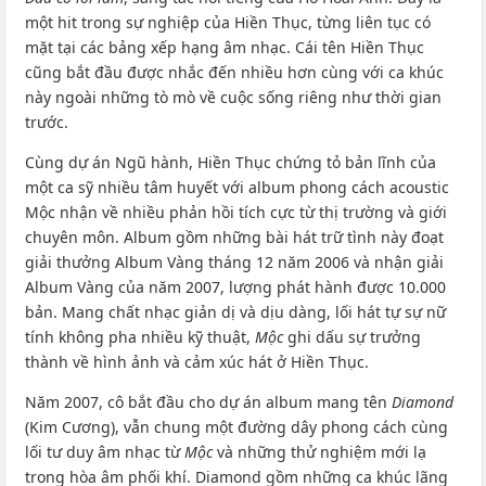
một hit trong sự nghiệp của Hiền Thục, từng liên tục có
mặt tại các bảng xếp hạng âm nhạc. Cái tên Hiền Thục
cũng bắt đầu được nhắc đến nhiều hơn cùng với ca khúc
này ngoài những tò mò về cuộc sống riêng như thời gian
trước.
Cùng dự án Ngũ hành, Hiền Thục chứng tỏ bản lĩnh của
một ca sỹ nhiều tâm huyết với album phong cách acoustic
Mộc nhận về nhiều phản hồi tích cực từ thị trường và giới
chuyên môn. Album gồm những bài hát trữ tình này đoạt
giải thưởng Album Vàng tháng 12 năm 2006 và nhận giải
Album Vàng của năm 2007, lượng phát hành được 10.000
bản. Mang chất nhạc giản dị và dịu dàng, lối hát tự sự nữ
tính không pha nhiều kỹ thuật,
Mộc
ghi dấu sự trưởng
thành về hình ảnh và cảm xúc hát ở Hiền Thục.
Năm 2007, cô bắt đầu cho dự án album mang tên
Diamond
(Kim Cương), vẫn chung một đường dây phong cách cùng
lối tư duy âm nhạc từ
Mộc
và những thử nghiệm mới lạ
trong hòa âm phối khí. Diamond gồm những ca khúc lãng