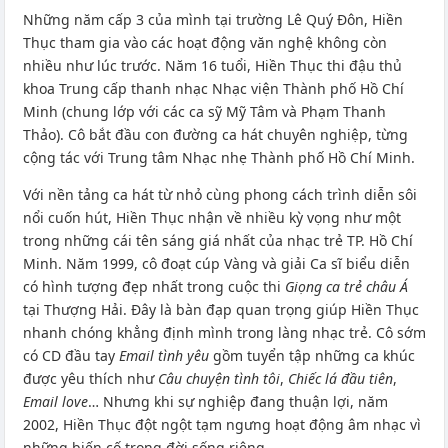
Những năm cấp 3 của mình tại trường Lê Quý Đôn, Hiền
Thục tham gia vào các hoạt động văn nghệ không còn
nhiều như lúc trước. Năm 16 tuổi, Hiền Thục thi đậu thủ
khoa Trung cấp thanh nhạc Nhạc viện Thành phố Hồ Chí
Minh (chung lớp với các ca sỹ Mỹ Tâm và Phạm Thanh
Thảo). Cô bắt đầu con đường ca hát chuyên nghiệp, từng
cộng tác với Trung tâm Nhạc nhẹ Thành phố Hồ Chí Minh.
Với nền tảng ca hát từ nhỏ cùng phong cách trình diễn sôi
nổi cuốn hút, Hiền Thục nhận về nhiều kỳ vọng như một
trong những cái tên sáng giá nhất của nhạc trẻ TP. Hồ Chí
Minh. Năm 1999, cô đoạt cúp Vàng và giải Ca sĩ biểu diễn
có hình tượng đẹp nhất trong cuộc thi
Giọng ca trẻ châu Á
tại Thượng Hải. Đây là bàn đạp quan trọng giúp Hiền Thục
nhanh chóng khẳng định mình trong làng nhạc trẻ. Cô sớm
có CD đầu tay
Email tình yêu
gồm tuyển tập những ca khúc
được yêu thích như
Câu chuyện tình tôi
,
Chiếc lá đầu tiên
,
Email love
… Nhưng khi sự nghiệp đang thuận lợi, năm
2002, Hiền Thục đột ngột tạm ngưng hoạt động âm nhạc vì
những biến cố trong đời sống riêng.