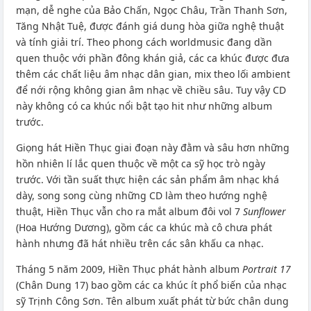
mạn, dễ nghe của Bảo Chấn, Ngọc Châu, Trần Thanh Sơn,
Tăng Nhật Tuệ, được đánh giá dung hòa giữa nghệ thuật
và tính giải trí. Theo phong cách worldmusic đang dần
quen thuộc với phần đông khán giả, các ca khúc được đưa
thêm các chất liệu âm nhạc dân gian, mix theo lối ambient
để nới rộng không gian âm nhạc về chiều sâu. Tuy vậy CD
này không có ca khúc nổi bật tạo hit như những album
trước.
Giọng hát Hiền Thục giai đoạn này đằm và sâu hơn những
hồn nhiên lí lắc quen thuộc về một ca sỹ học trò ngày
trước. Với tần suất thực hiện các sản phẩm âm nhạc khá
dày, song song cùng những CD làm theo hướng nghệ
thuật, Hiền Thục vẫn cho ra mắt album đôi vol 7
Sunflower
(Hoa Hướng Dương), gồm các ca khúc mà cô chưa phát
hành nhưng đã hát nhiều trên các sân khấu ca nhạc.
Tháng 5 năm 2009, Hiền Thục phát hành album
Portrait 17
(Chân Dung 17) bao gồm các ca khúc ít phổ biến của nhạc
sỹ Trịnh Công Sơn. Tên album xuất phát từ bức chân dung