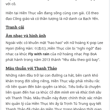
với cô.
Hiện tại Hiền Thục vẫn đang sống cùng con gái. Cô theo
đạo Công giáo và có thần tượng là nữ danh ca Bạch Yến.
Tranh cãi
Âm nhạc và hình ảnh
Ngoài việc có khuôn mặt “hao hao” với nữ hoàng K-pop Lee
Hyori (tiếng Hàn: 이효리) ,Hiền Thục còn bị “nghi ngờ” đạo
nhạc ca khúc
Fly with rain
của nữ hoàng nhạc Pop BoA
phát hành trong năm 2013 thành “Yêu dấu theo gió bay”.
Mâu thuẫn với Thanh Thảo
Những năm đầu trở lại con đường ca hát, bên cạnh khó
khăn trong đời sống riêng, Hiền Thục vấp phải nhiều rắc
rối liên quan đến bản quyền ca khúc. Tiêu biểu là chuyện
liên quan đến hai ca khúc
Cô đơn mình em
và
Khúc tình sầu
với Thanh Thảo. Mâu thuẫn này được chính thức xác nhận
khi quản lý của Hiền Thục khi ấy là Trịnh Tú Trung quy kết
Thanh Thảo đã chèn ép Hiền Thục trong khoảng thời gian