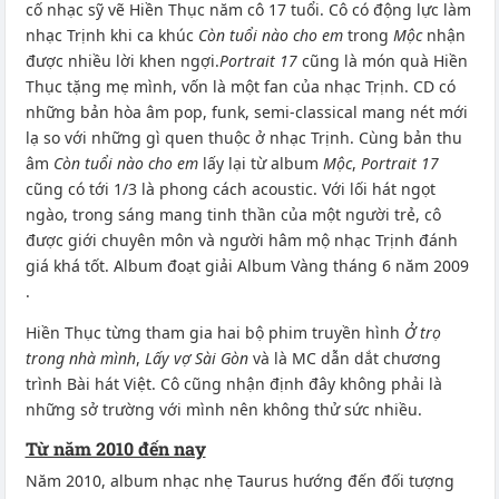
cố nhạc sỹ vẽ Hiền Thục năm cô 17 tuổi. Cô có động lực làm
nhạc Trịnh khi ca khúc
Còn tuổi nào cho em
trong
Mộc
nhận
được nhiều lời khen ngợi.
Portrait 17
cũng là món quà Hiền
Thục tặng mẹ mình, vốn là một fan của nhạc Trịnh. CD có
những bản hòa âm pop, funk, semi-classical mang nét mới
lạ so với những gì quen thuộc ở nhạc Trịnh. Cùng bản thu
âm
Còn tuổi nào cho em
lấy lại từ album
Mộc
,
Portrait 17
cũng có tới 1/3 là phong cách acoustic. Với lối hát ngọt
ngào, trong sáng mang tinh thần của một người trẻ, cô
được giới chuyên môn và người hâm mộ nhạc Trịnh đánh
giá khá tốt. Album đoạt giải Album Vàng tháng 6 năm 2009
.
Hiền Thục từng tham gia hai bộ phim truyền hình
Ở trọ
trong nhà mình
,
Lấy vợ Sài Gòn
và là MC dẫn dắt chương
trình Bài hát Việt. Cô cũng nhận định đây không phải là
những sở trường với mình nên không thử sức nhiều.
Từ năm 2010 đến nay
Năm 2010, album nhạc nhẹ Taurus hướng đến đối tượng