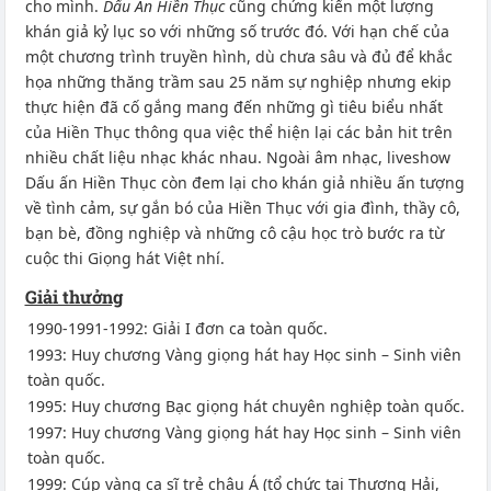
cho mình.
Dấu Ấn Hiền Thục
cũng chứng kiến một lượng
khán giả kỷ lục so với những số trước đó. Với hạn chế của
một chương trình truyền hình, dù chưa sâu và đủ để khắc
họa những thăng trầm sau 25 năm sự nghiệp nhưng ekip
thực hiện đã cố gắng mang đến những gì tiêu biểu nhất
của Hiền Thục thông qua việc thể hiện lại các bản hit trên
nhiều chất liệu nhạc khác nhau. Ngoài âm nhạc, liveshow
Dấu ấn Hiền Thục còn đem lại cho khán giả nhiều ấn tượng
về tình cảm, sự gắn bó của Hiền Thục với gia đình, thầy cô,
bạn bè, đồng nghiệp và những cô cậu học trò bước ra từ
cuộc thi Giọng hát Việt nhí.
Giải thưởng
1990-1991-1992: Giải I đơn ca toàn quốc.
1993: Huy chương Vàng giọng hát hay Học sinh – Sinh viên
toàn quốc.
1995: Huy chương Bạc giọng hát chuyên nghiệp toàn quốc.
1997: Huy chương Vàng giọng hát hay Học sinh – Sinh viên
toàn quốc.
1999: Cúp vàng ca sĩ trẻ châu Á (tổ chức tại Thượng Hải,