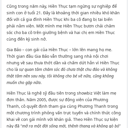
Cũng trong năm này, Hiền Thục tạm ngừng sự nghiệp để
sinh con ở tuổi 21. Đây là khoảng thời gian nhiều khó khăn
đối với cả gia đình Hiền Thục khi ba cô đang bị tai biến
phải nằm viện. Một mình mẹ Hiền Thục bươn chải chăm
sóc cho ba cô trên giường bệnh và hai chị em Hiền Thục
cùng đến kỳ sinh nở.
Gia Bảo – con gái của Hiền Thục – lớn lên mang họ mẹ.
Thời gian đầu Gia Bảo vẫn thường sang nhà nội chơi
nhưng về sau thưa thớt dần và chấm dứt hẳn vì Hiền Thục
cho là
sự quan tâm chăm sóc đó chưa thật chu đáo và không
thật tâm nên sau này, tôi không cho bé về nữa, cũng không
muốn cho gặp nữa
.
Hiền Thục là nghệ sỹ đầu tiên trong showbiz Việt làm mẹ
đơn thân. Năm 2005, được sự động viên của Phương
Thanh, cô quyết định tham gia cùng Phương Thanh trong
một chương trình phỏng vấn trực tuyến và chính thức công
khai về con gái mình với khán giả. Theo Hiền Thục sự kiện
này đã “
mở ra một đời sống mới, thênh thang và không gò bó
”