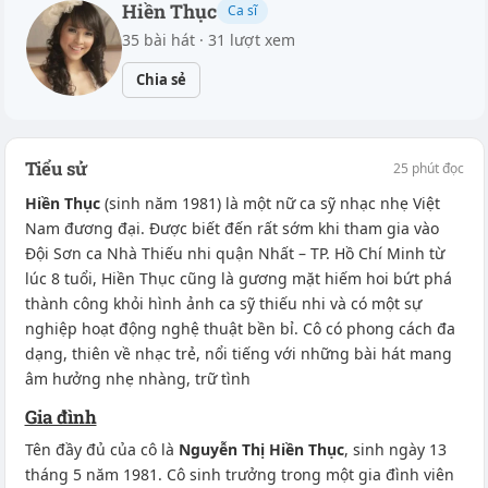
Hiền Thục
Ca sĩ
35 bài hát · 31 lượt xem
Chia sẻ
Tiểu sử
25 phút đọc
Hiền Thục
(sinh năm 1981) là một nữ ca sỹ nhạc nhẹ Việt
Nam đương đại. Được biết đến rất sớm khi tham gia vào
Đội Sơn ca Nhà Thiếu nhi quận Nhất – TP. Hồ Chí Minh từ
lúc 8 tuổi, Hiền Thục cũng là gương mặt hiếm hoi bứt phá
thành công khỏi hình ảnh ca sỹ thiếu nhi và có một sự
nghiệp hoạt động nghệ thuật bền bỉ. Cô có phong cách đa
dạng, thiên về nhạc trẻ, nổi tiếng với những bài hát mang
âm hưởng nhẹ nhàng, trữ tình
Gia đình
Tên đầy đủ của cô là
Nguyễn Thị Hiền Thục
, sinh ngày 13
tháng 5 năm 1981. Cô sinh trưởng trong một gia đình viên