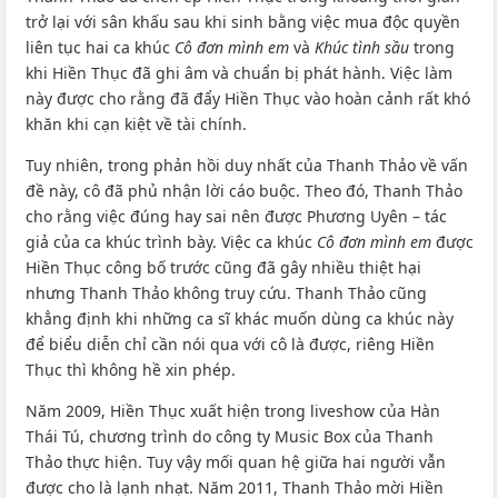
trở lại với sân khấu sau khi sinh bằng việc mua độc quyền
liên tục hai ca khúc
Cô đơn mình em
và
Khúc tình sầu
trong
khi Hiền Thục đã ghi âm và chuẩn bị phát hành. Việc làm
này được cho rằng đã đẩy Hiền Thục vào hoàn cảnh rất khó
khăn khi cạn kiệt về tài chính.
Tuy nhiên, trong phản hồi duy nhất của Thanh Thảo về vấn
đề này, cô đã phủ nhận lời cáo buộc. Theo đó, Thanh Thảo
cho rằng việc đúng hay sai nên được Phương Uyên – tác
giả của ca khúc trình bày. Việc ca khúc
Cô đơn mình em
được
Hiền Thục công bố trước cũng đã gây nhiều thiệt hại
nhưng Thanh Thảo không truy cứu. Thanh Thảo cũng
khẳng định khi những ca sĩ khác muốn dùng ca khúc này
để biểu diễn chỉ cần nói qua với cô là được, riêng Hiền
Thục thì không hề xin phép.
Năm 2009, Hiền Thục xuất hiện trong liveshow của Hàn
Thái Tú, chương trình do công ty Music Box của Thanh
Thảo thực hiện. Tuy vậy mối quan hệ giữa hai người vẫn
được cho là lạnh nhạt. Năm 2011, Thanh Thảo mời Hiền