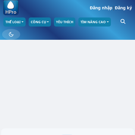
Đăng nhập
|
Đăng ký
THỂ LOẠI
CÔNG CỤ
YÊU THÍCH
TÌM NÂNG CAO