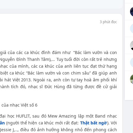
3 phút đọc
c giả của các ca khúc đình đám như “Bác làm vườn và con
 (Nguyễn Đình Thanh Tâm),… Tuy tuổi đời còn rất trẻ nhưng
ạc của mình, các ca khúc của anh liên tục đạt thứ hạng
ặc biệt ca khúc “Bác làm vườn và con chim sâu” đã giúp anh
ài hát Việt 2013. Ngoài ra, anh còn tự tay hoà âm phối khí
hành tích đó, nhạc sĩ Đức Hùng đã từng được đề cử giải
 đại học HUFLIT, sau đó Mew Amazing lập một Band nhạc
hân
(người thể hiện ca khúc mới rất đạt:
Thật bất ngờ
). Với
Jessie J,.., điều đó ảnh hưởng không nhỏ đến phong cách