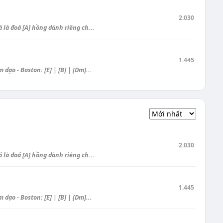
2.030
là đoá [A] hồng dành riêng ch...
1.445
ạo - Boston: [E] | [B] | [Dm]...
2.030
là đoá [A] hồng dành riêng ch...
1.445
ạo - Boston: [E] | [B] | [Dm]...