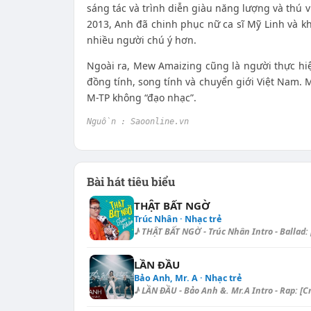
sáng tác và trình diễn giàu năng lượng và thú v
2013, Anh đã chinh phục nữ ca sĩ Mỹ Linh và kh
nhiều người chú ý hơn.
Ngoài ra, Mew Amaizing cũng là người thực hiệ
đồng tính, song tính và chuyển giới Việt Nam.
M-TP không “đạo nhạc”.
Nguồn : Saoonline.vn
Bài hát tiêu biểu
THẬT BẤT NGỜ
Trúc Nhân · Nhạc trẻ
♪ THẬT BẤT NGỜ - Trúc Nhân Intro - Ballad: [
LẦN ĐẦU
Bảo Anh, Mr. A · Nhạc trẻ
♪ LẦN ĐẦU - Bảo Anh &. Mr.A Intro - Rap: [Cm