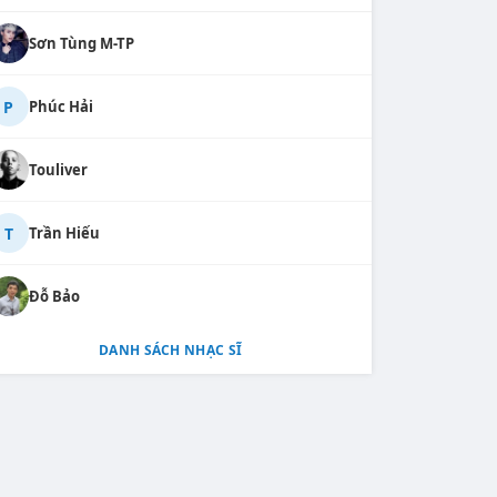
Sơn Tùng M-TP
P
Phúc Hải
Touliver
T
Trần Hiếu
Đỗ Bảo
DANH SÁCH NHẠC SĨ