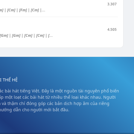
3.307
] | [Cm] | [Fm] | [Cm] |...
4.505
Gm] | [Gm] | [Cm] | [Cm] | [...
 THẾ HỆ
c bài hát tiếng Việt. Đây là một nguồn tài nguyên phổ biến
ấp một loạt các bài hát từ nhiều thể loại khác nhau. Người
m và thậm chí đóng góp các bản dịch hợp âm của riêng
 hướng dẫn cho người mới bắt đầu.