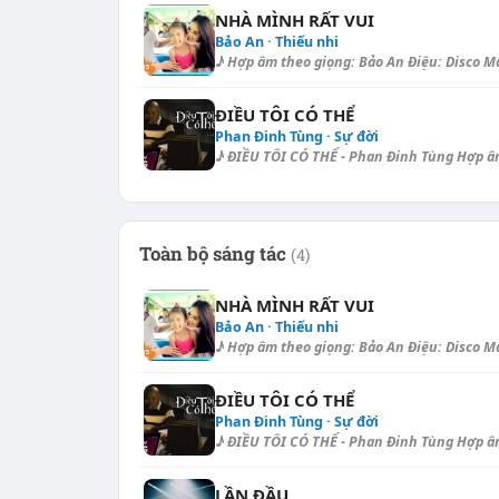
NHÀ MÌNH RẤT VUI
Bảo An · Thiếu nhi
♪ Hợp âm theo giọng: Bảo An Điệu: Disco Má 
ĐIỀU TÔI CÓ THỂ
Phan Đinh Tùng · Sự đời
♪ ĐIỀU TÔI CÓ THỂ - Phan Đinh Tùng Hợp âm d
Toàn bộ sáng tác
(4)
NHÀ MÌNH RẤT VUI
Bảo An · Thiếu nhi
♪ Hợp âm theo giọng: Bảo An Điệu: Disco Má 
ĐIỀU TÔI CÓ THỂ
Phan Đinh Tùng · Sự đời
♪ ĐIỀU TÔI CÓ THỂ - Phan Đinh Tùng Hợp âm d
LẦN ĐẦU