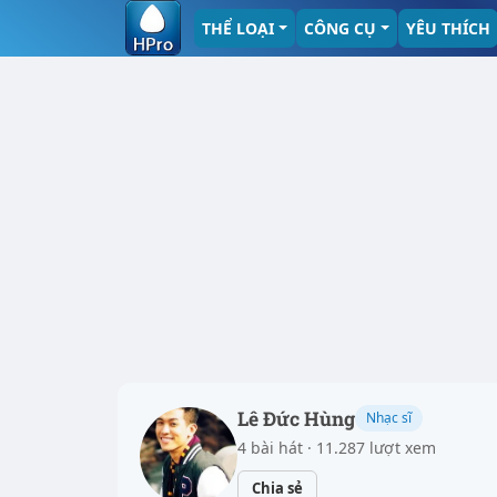
THỂ LOẠI
CÔNG CỤ
YÊU THÍCH
Lê Đức Hùng
Nhạc sĩ
4 bài hát · 11.287 lượt xem
Chia sẻ