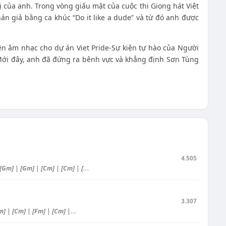
ị của anh. Trong vòng giấu mặt của cuộc thi Giọng hát Việt
án giả bằng ca khúc “Do it like a dude” và từ đó anh được
n âm nhạc cho dự án Viet Pride-Sự kiện tự hào của Người
 Mới đây, anh đã đứng ra bênh vực và khẳng định Sơn Tùng
4.505
Gm] | [Gm] | [Cm] | [Cm] | [...
3.307
] | [Cm] | [Fm] | [Cm] |...