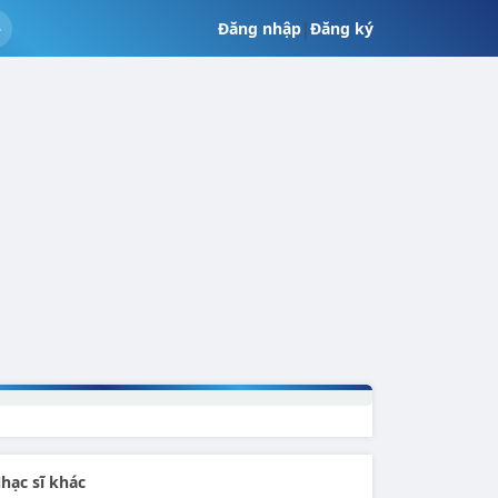
Đăng nhập
|
Đăng ký
hạc sĩ khác