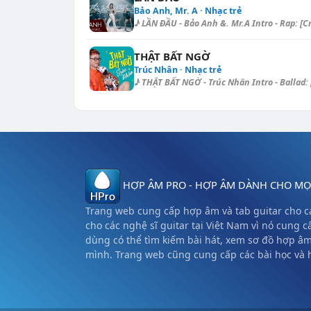
Bảo Anh, Mr. A · Nhạc trẻ
♪ LẦN ĐẦU - Bảo Anh &. Mr.A Intro - Rap: [Cm
THẬT BẤT NGỜ
Trúc Nhân · Nhạc trẻ
♪ THẬT BẤT NGỜ - Trúc Nhân Intro - Ballad: [
HỢP ÂM PRO - HỢP ÂM DÀNH CHO MỌI
Trang web cung cấp hợp âm và tab guitar cho cá
cho các nghệ sĩ guitar tại Việt Nam vì nó cung c
dùng có thể tìm kiếm bài hát, xem sơ đồ hợp â
mình. Trang web cũng cung cấp các bài học và