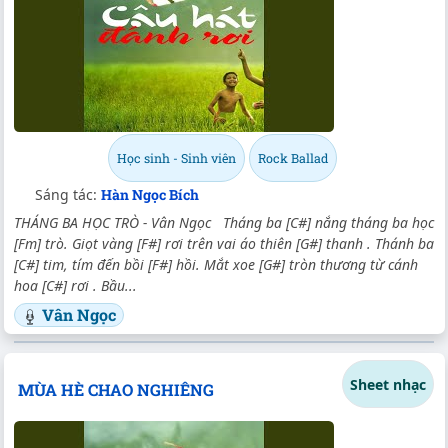
Học sinh - Sinh viên
Rock Ballad
Sáng tác:
Hàn Ngọc Bích
THÁNG BA HỌC TRÒ - Vân Ngọc Tháng ba [C#] nắng tháng ba học
[Fm] trò. Giọt vàng [F#] rơi trên vai áo thiên [G#] thanh . Thánh ba
[C#] tim, tím đến bồi [F#] hồi. Mắt xoe [G#] tròn thương từ cánh
hoa [C#] rơi . Bầu...
Vân Ngọc
Sheet nhạc
MÙA HÈ CHAO NGHIÊNG