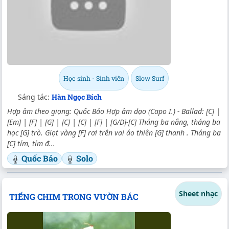
Học sinh - Sinh viên
Slow Surf
Sáng tác:
Hàn Ngọc Bích
Hợp âm theo giọng: Quốc Bảo Hợp âm dạo (Capo I.) - Ballad: [C] |
[Em] | [F] | [G] | [C] | [C] | [F] | [G/D]-[C] Tháng ba nắng, tháng ba
học [G] trò. Giọt vàng [F] rơi trên vai áo thiên [G] thanh . Tháng ba
[C] tím, tím đ...
Quốc Bảo
Solo
Sheet nhạc
TIẾNG CHIM TRONG VƯỜN BÁC