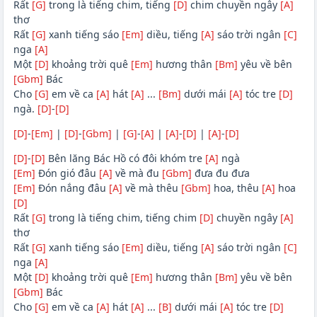
Rất
[G]
trong là tiếng chim, tiếng
[D]
chim chuyền ngây
[A]
thơ
Rất
[G]
xanh tiếng sáo
[Em]
diều, tiếng
[A]
sáo trời ngân
[C]
nga
[A]
Một
[D]
khoảng trời quê
[Em]
hương thân
[Bm]
yêu về bên
[Gbm]
Bác
Cho
[G]
em về ca
[A]
hát
[A]
...
[Bm]
dưới mái
[A]
tóc tre
[D]
ngà.
[D]
-
[D]
[D]
-
[Em]
|
[D]
-
[Gbm]
|
[G]
-
[A]
|
[A]
-
[D]
|
[A]
-
[D]
[D]
-
[D]
Bên lăng Bác Hồ có đôi khóm tre
[A]
ngà
[Em]
Đón gió đâu
[A]
về mà đu
[Gbm]
đưa đu đưa
[Em]
Đón nắng đâu
[A]
về mà thêu
[Gbm]
hoa, thêu
[A]
hoa
[D]
Rất
[G]
trong là tiếng chim, tiếng chim
[D]
chuyền ngây
[A]
thơ
Rất
[G]
xanh tiếng sáo
[Em]
diều, tiếng
[A]
sáo trời ngân
[C]
nga
[A]
Một
[D]
khoảng trời quê
[Em]
hương thân
[Bm]
yêu về bên
[Gbm]
Bác
Cho
[G]
em về ca
[A]
hát
[A]
...
[B]
dưới mái
[A]
tóc tre
[D]