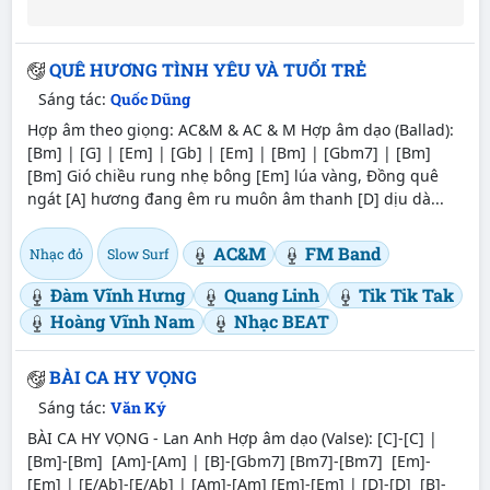
QUÊ HƯƠNG TÌNH YÊU VÀ TUỔI TRẺ
Sáng tác:
Quốc Dũng
Hợp âm theo giọng: AC&M & AC & M Hợp âm dạo (Ballad):
[Bm] | [G] | [Em] | [Gb] | [Em] | [Bm] | [Gbm7] | [Bm]
[Bm] Gió chiều rung nhẹ bông [Em] lúa vàng, Đồng quê
ngát [A] hương đang êm ru muôn âm thanh [D] dịu dà...
AC&M
FM Band
Nhạc đỏ
Slow Surf
Đàm Vĩnh Hưng
Quang Linh
Tik Tik Tak
Hoàng Vĩnh Nam
Nhạc BEAT
BÀI CA HY VỌNG
Sáng tác:
Văn Ký
BÀI CA HY VỌNG - Lan Anh Hợp âm dạo (Valse): [C]-[C] |
[Bm]-[Bm] [Am]-[Am] | [B]-[Gbm7] [Bm7]-[Bm7] [Em]-
[Em] | [E/Ab]-[E/Ab] | [Am]-[Am] [Em]-[Em] | [D]-[D] [B]-