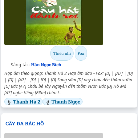
Thiếu nhi
Fox
Sáng tác:
Hàn Ngọc Bích
Hợp âm theo giọng: Thanh Hà 2 Hợp âm dạo - Fox: [D] | [A7] | [D]
| [D] | [A7] | [D] | [D] | [D] Sáng sớm [D] nay cháu đến thăm vườn
[G] Bác [A7] Cháu bé Tây Nguyên đến thăm vườn Bác [D] Hồ Mà
[A7] nghe tiếng [F#m] chim t...
Thanh Hà 2
Thanh Ngọc
CÂY ĐA BÁC HỒ