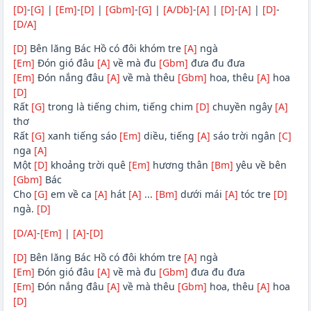
[D]
-
[G]
|
[Em]
-
[D]
|
[Gbm]
-
[G]
|
[A/Db]
-
[A]
|
[D]
-
[A]
|
[D]
-
[D/A]
[D]
Bên lăng Bác Hồ có đôi khóm tre
[A]
ngà
[Em]
Đón gió đâu
[A]
về mà đu
[Gbm]
đưa đu đưa
[Em]
Đón nắng đâu
[A]
về mà thêu
[Gbm]
hoa, thêu
[A]
hoa
[D]
Rất
[G]
trong là tiếng chim, tiếng chim
[D]
chuyền ngây
[A]
thơ
Rất
[G]
xanh tiếng sáo
[Em]
diều, tiếng
[A]
sáo trời ngân
[C]
nga
[A]
Một
[D]
khoảng trời quê
[Em]
hương thân
[Bm]
yêu về bên
[Gbm]
Bác
Cho
[G]
em về ca
[A]
hát
[A]
...
[Bm]
dưới mái
[A]
tóc tre
[D]
ngà.
[D]
[D/A]
-
[Em]
|
[A]
-
[D]
[D]
Bên lăng Bác Hồ có đôi khóm tre
[A]
ngà
[Em]
Đón gió đâu
[A]
về mà đu
[Gbm]
đưa đu đưa
[Em]
Đón nắng đâu
[A]
về mà thêu
[Gbm]
hoa, thêu
[A]
hoa
[D]