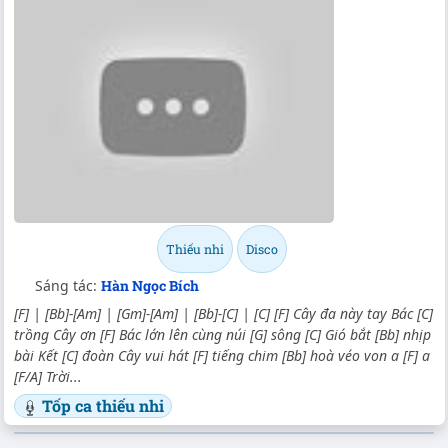
Thiếu nhi
Disco
Sáng tác:
Hàn Ngọc Bích
[F] | [Bb]-[Am] | [Gm]-[Am] | [Bb]-[C] | [C] [F] Cây đa này tay Bác [C]
trồng Cây ơn [F] Bác lớn lên cùng núi [G] sông [C] Gió bắt [Bb] nhịp
bài Kết [C] đoàn Cây vui hát [F] tiếng chim [Bb] hoà véo von a [F] a
[F/A] Trời...
Tốp ca thiếu nhi