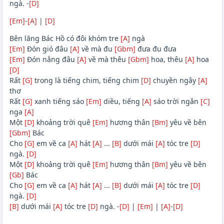
ngà. -
[D]
[Em]
-
[A]
|
[D]
Bên lăng Bác Hồ có đôi khóm tre
[A]
ngà
[Em]
Đón gió đâu
[A]
về mà đu
[Gbm]
đưa đu đưa
[Em]
Đón nắng đâu
[A]
về mà thêu
[Gbm]
hoa, thêu
[A]
hoa
[D]
Rất
[G]
trong là tiếng chim, tiếng chim
[D]
chuyền ngây
[A]
thơ
Rất
[G]
xanh tiếng sáo
[Em]
diều, tiếng
[A]
sáo trời ngân
[C]
nga
[A]
Một
[D]
khoảng trời quê
[Em]
hương thân
[Bm]
yêu về bên
[Gbm]
Bác
Cho
[G]
em về ca
[A]
hát
[A]
...
[B]
dưới mái
[A]
tóc tre
[D]
ngà.
[D]
Một
[D]
khoảng trời quê
[Em]
hương thân
[Bm]
yêu về bên
[Gb]
Bác
Cho
[G]
em về ca
[A]
hát
[A]
...
[B]
dưới mái
[A]
tóc tre
[D]
ngà.
[D]
[B]
dưới mái
[A]
tóc tre
[D]
ngà. -
[D]
|
[Em]
|
[A]
-
[D]