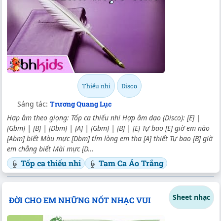
Thiếu nhi
Disco
Sáng tác:
Trương Quang Lục
Hợp âm theo giọng: Tốp ca thiếu nhi Hợp âm dạo (Disco): [E] |
[Gbm] | [B] | [Dbm] | [A] | [Gbm] | [B] | [E] Tự bao [E] giờ em nào
[Abm] biết Màu mực [Dbm] tím lòng em tha [A] thiết Tự bao [B] giờ
em chẳng biết Mài mực [D...
Tốp ca thiếu nhi
Tam Ca Áo Trắng
Sheet nhạc
ĐỜI CHO EM NHỮNG NỐT NHẠC VUI