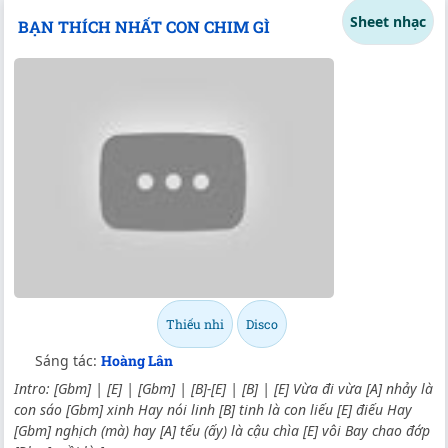
Sheet nhạc
BẠN THÍCH NHẤT CON CHIM GÌ
Thiếu nhi
Disco
Sáng tác:
Hoàng Lân
Intro: [Gbm] | [E] | [Gbm] | [B]-[E] | [B] | [E] Vừa đi vừa [A] nhảy là
con sáo [Gbm] xinh Hay nói linh [B] tinh là con liếu [E] điếu Hay
[Gbm] nghịch (mà) hay [A] tếu (ấy) là cậu chìa [E] vôi Bay chao đớp