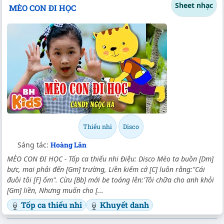
Sheet nhạc
MÈO CON ĐI HỌC
Thiếu nhi
Disco
Sáng tác:
Hoàng Lân
MÈO CON ĐI HỌC - Tốp ca thiếu nhi Điệu: Disco Mèo ta buồn [Dm]
bực, mai phải đến [Gm] trường, Liền kiếm cớ [C] luôn rằng:"Cái
đuôi tôi [F] ốm". Cừu [Bb] mới be toáng lên:'Tôi chữa cho anh khỏi
[Gm] liền, Nhưng muốn cho [...
Tốp ca thiếu nhi
Khuyết danh