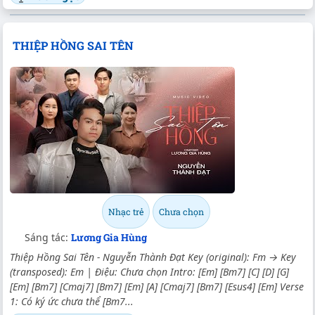
THIỆP HỒNG SAI TÊN
Nhạc trẻ
Chưa chọn
Sáng tác:
Lương Gia Hùng
Thiệp Hồng Sai Tên - Nguyễn Thành Đạt Key (original): Fm → Key
(transposed): Em | Điệu: Chưa chọn Intro: [Em] [Bm7] [C] [D] [G]
[Em] [Bm7] [Cmaj7] [Bm7] [Em] [A] [Cmaj7] [Bm7] [Esus4] [Em] Verse
1: Có ký ức chưa thể [Bm7...