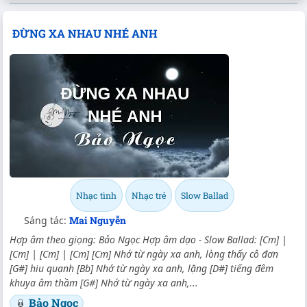
ĐỪNG XA NHAU NHÉ ANH
Nhạc tình
Nhạc trẻ
Slow Ballad
Sáng tác:
Mai Nguyễn
Hợp âm theo giọng: Bảo Ngọc Hợp âm dạo - Slow Ballad: [Cm] |
[Cm] | [Cm] | [Cm] [Cm] Nhớ từ ngày xa anh, lòng thấy cô đơn
[G#] hiu quạnh [Bb] Nhớ từ ngày xa anh, lặng [D#] tiếng đêm
khuya âm thầm [G#] Nhớ từ ngày xa anh,...
Bảo Ngọc