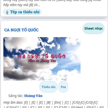
hãy nắm tay mà [B] ch...
Tốp ca thiếu nhi
Sheet nhạc
CA NGỢI TỔ QUỐC
Thiếu nhi
Fox
Sáng tác:
Hoàng Vân
Hợp âm dạo: [E] | [E] | [E] | [B] | [Em] | [C] | [C/G]-[C] [C/G]-[C]
| [C/G]-[C] | [G] | [C] | [G] | [G] | [C] [C]-[F] | [G]-[Am] | [D]-[C] | [G]