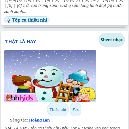
| [G] | [C] Trời cao trong xanh sương sớm long lanh Mặt [A] nước
xanh xanh...
Tốp ca thiếu nhi
Sheet nhạc
THẬT LÀ HAY
Thiếu nhi
Fox
Sáng tác:
Hoàng Lân
THẬT LÀ HAY - Tốp ca thiếu nhi Điệu: Fox [C] Nghe véo von trong