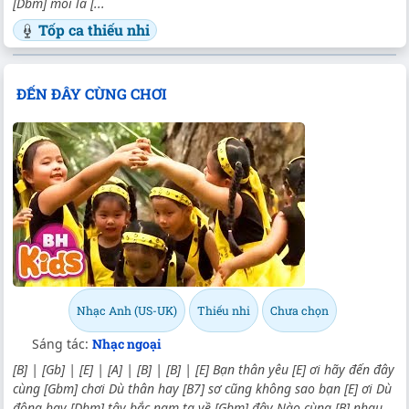
[Dbm] mồi là [...
Tốp ca thiếu nhi
ĐẾN ĐÂY CÙNG CHƠI
Nhạc Anh (US-UK)
Thiếu nhi
Chưa chọn
Sáng tác:
Nhạc ngoại
[B] | [Gb] | [E] | [A] | [B] | [B] | [E] Bạn thân yêu [E] ơi hãy đến đây
cùng [Gbm] chơi Dù thân hay [B7] sơ cũng không sao bạn [E] ơi Dù
đông hay [Dbm] tây bắc nam ta về [Gbm] đây Nào cùng [B] nhau