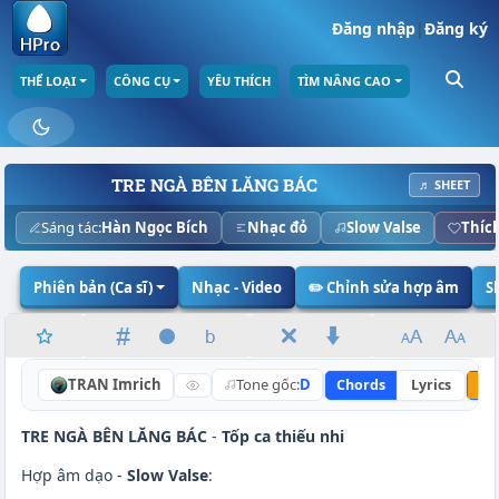
Đăng nhập
|
Đăng ký
THỂ LOẠI
CÔNG CỤ
YÊU THÍCH
TÌM NÂNG CAO
TRE NGÀ BÊN LĂNG BÁC
♬ SHEET
Sáng tác:
Hàn Ngọc Bích
Nhạc đỏ
Slow Valse
Thíc
Phiên bản (Ca sĩ)
Nhạc - Video
✏️ Chỉnh sửa hợp âm
S
TRAN Imrich
Tone gốc:
D
Chords
Lyrics
Nâ
TRE NGÀ BÊN LĂNG BÁC
-
Tốp ca thiếu nhi
Hợp âm dạo -
Slow Valse
: