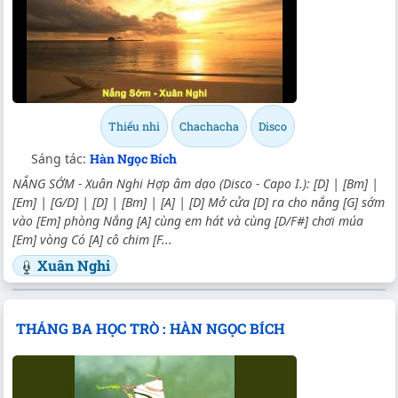
Thiếu nhi
Chachacha
Disco
Sáng tác:
Hàn Ngọc Bích
NẮNG SỚM - Xuân Nghi Hợp âm dạo (Disco - Capo I.): [D] | [Bm] |
[Em] | [G/D] | [D] | [Bm] | [A] | [D] Mở cửa [D] ra cho nắng [G] sớm
vào [Em] phòng Nắng [A] cùng em hát và cùng [D/F#] chơi múa
[Em] vòng Có [A] cô chim [F...
Xuân Nghi
THÁNG BA HỌC TRÒ : HÀN NGỌC BÍCH