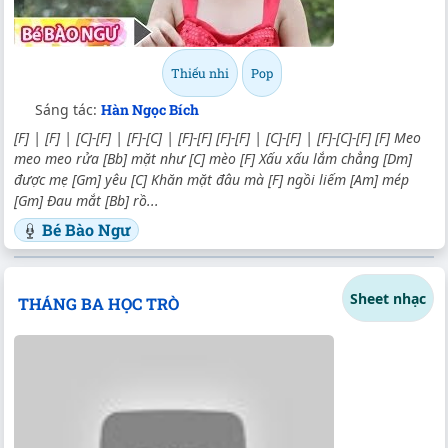
Thiếu nhi
Pop
Sáng tác:
Hàn Ngọc Bích
[F] | [F] | [C]-[F] | [F]-[C] | [F]-[F] [F]-[F] | [C]-[F] | [F]-[C]-[F] [F] Meo
meo meo rửa [Bb] mặt như [C] mèo [F] Xấu xấu lắm chẳng [Dm]
được mẹ [Gm] yêu [C] Khăn mặt đâu mà [F] ngồi liếm [Am] mép
[Gm] Đau mắt [Bb] rồ...
Bé Bào Ngư
Sheet nhạc
THÁNG BA HỌC TRÒ