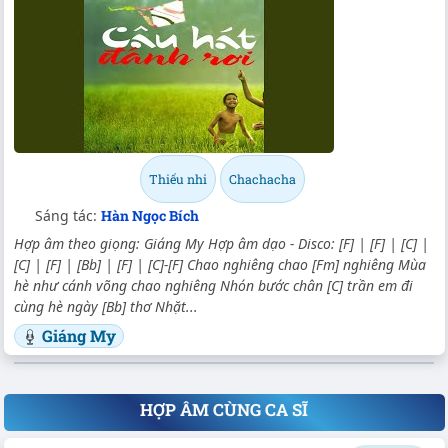
Thiếu nhi
Chachacha
Sáng tác:
Hàn Ngọc Bích
Hợp âm theo giọng: Giáng My Hợp âm dạo - Disco: [F] | [F] | [C] |
[C] | [F] | [Bb] | [F] | [C]-[F] Chao nghiêng chao [Fm] nghiêng Mùa
hè như cánh võng chao nghiêng Nhón bước chân [C] trần em đi
cùng hè ngày [Bb] thơ Nhặt...
Giáng My
HỢP ÂM CÙNG CA SĨ