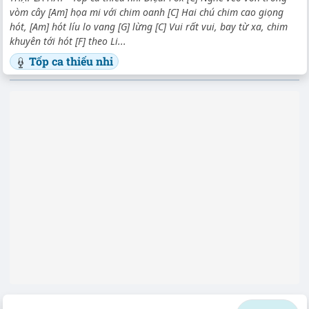
vòm cây [Am] họa mi với chim oanh [C] Hai chú chim cao giọng
hót, [Am] hót líu lo vang [G] lừng [C] Vui rất vui, bay từ xa, chim
khuyên tới hót [F] theo Li...
Tốp ca thiếu nhi