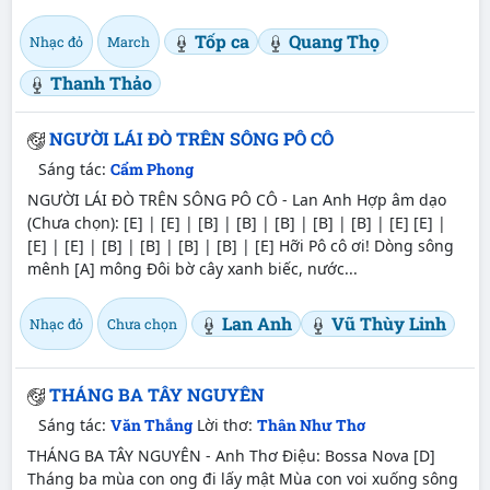
Tốp ca
Quang Thọ
Nhạc đỏ
March
Thanh Thảo
NGƯỜI LÁI ĐÒ TRÊN SÔNG PÔ CÔ
Sáng tác:
Cẩm Phong
NGƯỜI LÁI ĐÒ TRÊN SÔNG PÔ CÔ - Lan Anh Hợp âm dạo
(Chưa chọn): [E] | [E] | [B] | [B] | [B] | [B] | [B] | [E] [E] |
[E] | [E] | [B] | [B] | [B] | [B] | [E] Hỡi Pô cô ơi! Dòng sông
mênh [A] mông Đôi bờ cây xanh biếc, nước...
Lan Anh
Vũ Thùy Linh
Nhạc đỏ
Chưa chọn
THÁNG BA TÂY NGUYÊN
Sáng tác:
Văn Thắng
Lời thơ:
Thân Như Thơ
THÁNG BA TÂY NGUYÊN - Anh Thơ Điệu: Bossa Nova [D]
Tháng ba mùa con ong đi lấy mật Mùa con voi xuống sông