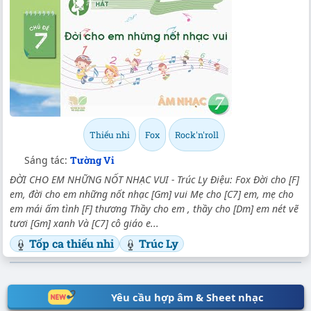
Thiếu nhi
Fox
Rock'n'roll
Sáng tác:
Tường Vi
ĐỜI CHO EM NHỮNG NỐT NHẠC VUI - Trúc Ly Điệu: Fox Đời cho [F]
em, đời cho em những nốt nhạc [Gm] vui Mẹ cho [C7] em, mẹ cho
em mái ấm tình [F] thương Thầy cho em , thầy cho [Dm] em nét vẽ
tươi [Gm] xanh Và [C7] cô giáo e...
Tốp ca thiếu nhi
Trúc Ly
Yêu cầu hợp âm & Sheet nhạc