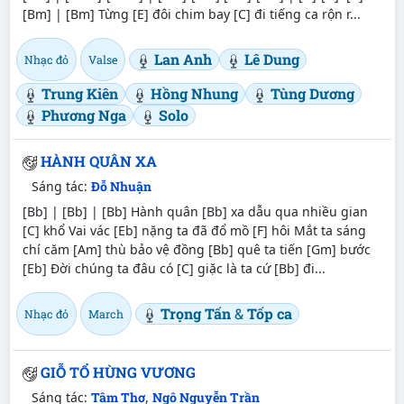
[Bm] | [Bm] Từng [E] đôi chim bay [C] đi tiếng ca rộn r...
Lan Anh
Lê Dung
Nhạc đỏ
Valse
Trung Kiên
Hồng Nhung
Tùng Dương
Phương Nga
Solo
HÀNH QUÂN XA
Sáng tác:
Đỗ Nhuận
[Bb] | [Bb] | [Bb] Hành quân [Bb] xa dẫu qua nhiều gian
[C] khổ Vai vác [Eb] nặng ta đã đổ mồ [F] hôi Mắt ta sáng
chí căm [Am] thù bảo vệ đồng [Bb] quê ta tiến [Gm] bước
[Eb] Đời chúng ta đâu có [C] giặc là ta cứ [Bb] đi...
Trọng Tấn
&
Tốp ca
Nhạc đỏ
March
GIỖ TỔ HÙNG VƯƠNG
Sáng tác:
Tâm Thơ
,
Ngô Nguyễn Trần