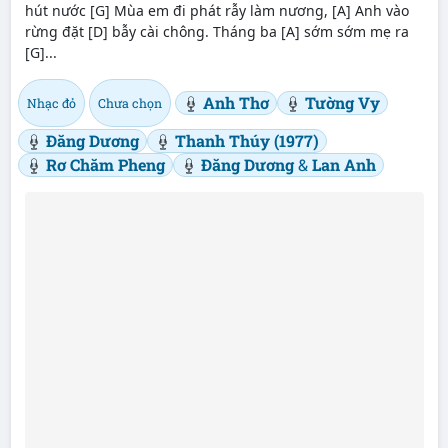
hút nước [G] Mùa em đi phát rẫy làm nương, [A] Anh vào
rừng đặt [D] bẫy cài chông. Tháng ba [A] sớm sớm mẹ ra
[G]...
Anh Thơ
Tường Vy
Nhạc đỏ
Chưa chọn
Đăng Dương
Thanh Thúy (1977)
Rơ Chăm Pheng
Đăng Dương
&
Lan Anh