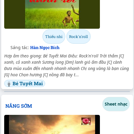
Thiếu nhi
Rock'n'roll
Sáng tác:
Hàn Ngọc Bích
Hợp âm theo giọng: Bé Tuyết Mai Điệu: Rock'n'roll Trời thắm [C]
xanh, cỏ xanh xanh Sương long [Dm] lanh gió ấm đầu [C] cành
Đưa mùa xuân đến nhanh nhanh nhanh Chị ong vàng là bạn cùng
[G] hoa Chọn hương [C] nồng đã bay t...
Bé Tuyết Mai
Sheet nhạc
NẮNG SỚM