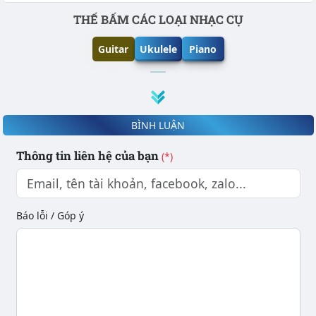
Phần nội dung
THẾ BẤM CÁC LOẠI NHẠC CỤ
Guitar
Ukulele
Piano
BÌNH LUẬN
Thông tin liên hệ của bạn
(*)
Báo lỗi / Góp ý