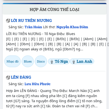
HỢP ÂM CÙNG THỂ LOẠI
LỜI RU TRÊN NƯƠNG
Sáng tác:
Trần Hoàn
Lời thơ:
Nguyễn Khoa Điềm
LỜI RU TRÊN NƯƠNG - Tố Nga Điệu: Blues
[E] | [E] | [E] | [E] | [E] | [E] | [B/Eb] | [B/Eb] | [Abm] | [Abm]
[Abm] | [Dbm] | [Dbm] | [B] | [B] | [A] | [A] | [B] | [B] | [E] | [
Ngủ [E] ngoan akay ơi [B/Eb], ngủ [Dbm7] ng...
Tố Nga
Lan Anh
Nhạc đỏ
Blues
Disco
LÊN ĐÀNG
Sáng tác:
Lưu Hữu Phước
Hợp âm LÊN ĐÀNG - Quang Thọ Điệu: March Nào [C] anh
em ta cùng [F] nhau xông pha lên [C] đàng kiếm nguồn
tươi [G7] sáng. Ta nguyện đồng lòng điểm [C] tô non sông,
từ [F] nay ra sức anh [C] tài. Đoàn ta chen vai nề [F] ch...