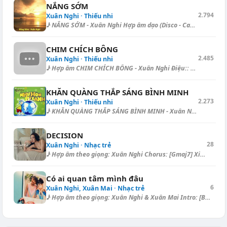
NẮNG SỚM
2.794
Xuân Nghi · Thiếu nhi
♪ NẮNG SỚM - Xuân Nghi Hợp âm dạo (Disco - Capo I.): [D] | [Bm] | [Em] |...
CHIM CHÍCH BÔNG
2.485
Xuân Nghi · Thiếu nhi
♪ Hợp âm CHIM CHÍCH BÔNG - Xuân Nghi Điệu:: Blues Chim chích [C] bông, b...
KHĂN QUÀNG THẮP SÁNG BÌNH MINH
2.273
Xuân Nghi · Thiếu nhi
♪ KHĂN QUÀNG THẮP SÁNG BÌNH MINH - Xuân Nghi Điệu: Fox [A] Kìa có con ch...
DECISION
28
Xuân Nghi · Nhạc trẻ
♪ Hợp âm theo giọng: Xuân Nghi Chorus: [Gmaj7] Xin đừng níu kéo thêm [As...
Có ai quan tâm mình đâu
6
Xuân Nghi, Xuân Mai · Nhạc trẻ
♪ Hợp âm theo giọng: Xuân Nghi & Xuân Mai Intro: [B] [B7] [Bsus4] [B...