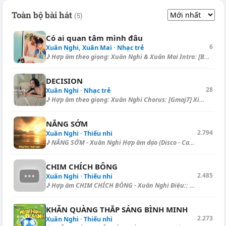
Toàn bộ bài hát
(5)
Có ai quan tâm mình đâu
6
Xuân Nghi, Xuân Mai · Nhạc trẻ
♪ Hợp âm theo giọng: Xuân Nghi & Xuân Mai Intro: [B] [B7] [Bsus4] [B...
DECISION
28
Xuân Nghi · Nhạc trẻ
♪ Hợp âm theo giọng: Xuân Nghi Chorus: [Gmaj7] Xin đừng níu kéo thêm [As...
NẮNG SỚM
2.794
Xuân Nghi · Thiếu nhi
♪ NẮNG SỚM - Xuân Nghi Hợp âm dạo (Disco - Capo I.): [D] | [Bm] | [Em] |...
CHIM CHÍCH BÔNG
2.485
Xuân Nghi · Thiếu nhi
♪ Hợp âm CHIM CHÍCH BÔNG - Xuân Nghi Điệu:: Blues Chim chích [C] bông, b...
KHĂN QUÀNG THẮP SÁNG BÌNH MINH
2.273
Xuân Nghi · Thiếu nhi