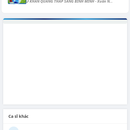
♪ KHĂN QUÀNG THẮP SÁNG BÌNH MINH - Xuân Nghi Điệu: Fox [A] Kìa có con ch...
Ca sĩ khác