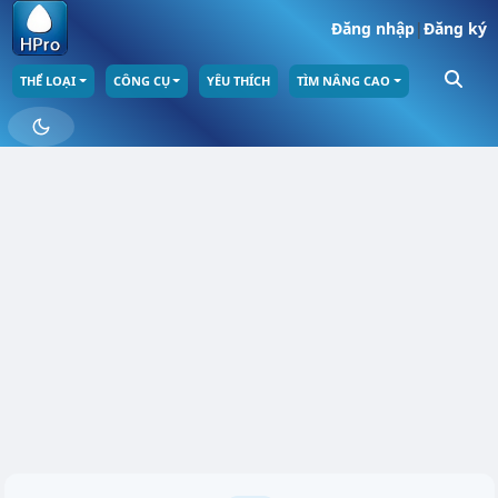
Đăng nhập
|
Đăng ký
THỂ LOẠI
CÔNG CỤ
YÊU THÍCH
TÌM NÂNG CAO