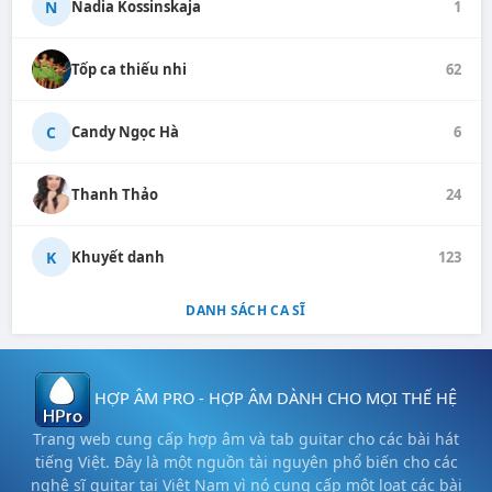
N
Nadia Kossinskaja
1
Tốp ca thiếu nhi
62
C
Candy Ngọc Hà
6
Thanh Thảo
24
K
Khuyết danh
123
DANH SÁCH CA SĨ
HỢP ÂM PRO - HỢP ÂM DÀNH CHO MỌI THẾ HỆ
Trang web cung cấp hợp âm và tab guitar cho các bài hát
tiếng Việt. Đây là một nguồn tài nguyên phổ biến cho các
nghệ sĩ guitar tại Việt Nam vì nó cung cấp một loạt các bài