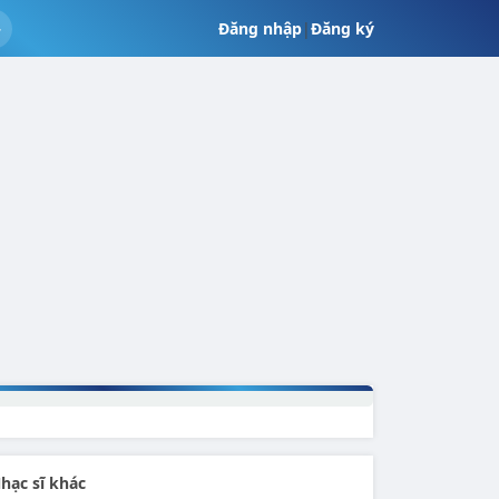
Đăng nhập
|
Đăng ký
hạc sĩ khác