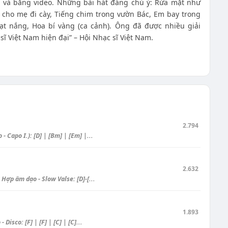
h và băng video. Những bài hát đáng chú ý: Rửa mặt như
ho mẹ đi cày, Tiếng chim trong vườn Bác, Em bay trong
ạt nắng, Hoa bí vàng (ca cảnh). Ông đã được nhiều giải
sĩ Việt Nam hiện đại” – Hội Nhạc sĩ Việt Nam.
2.794
Capo I.): [D] | [Bm] | [Em] |...
2.632
ợp âm dạo - Slow Valse: [D]-[...
1.893
sco: [F] | [F] | [C] | [C]...