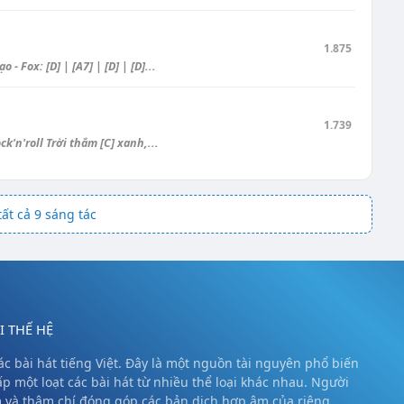
1.875
 Fox: [D] | [A7] | [D] | [D]...
1.739
k'n'roll Trời thắm [C] xanh,...
ất cả 9 sáng tác
 THẾ HỆ
c bài hát tiếng Việt. Đây là một nguồn tài nguyên phổ biến
ấp một loạt các bài hát từ nhiều thể loại khác nhau. Người
m và thậm chí đóng góp các bản dịch hợp âm của riêng