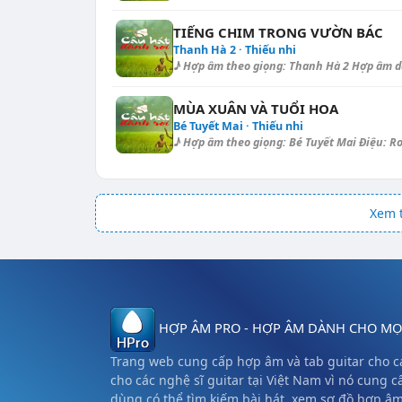
TIẾNG CHIM TRONG VƯỜN BÁC
Thanh Hà 2 · Thiếu nhi
♪ Hợp âm theo giọng: Thanh Hà 2 Hợp âm dạo -
MÙA XUÂN VÀ TUỔI HOA
Bé Tuyết Mai · Thiếu nhi
♪ Hợp âm theo giọng: Bé Tuyết Mai Điệu: Roc
Xem t
HỢP ÂM PRO - HỢP ÂM DÀNH CHO MỌI
Trang web cung cấp hợp âm và tab guitar cho cá
cho các nghệ sĩ guitar tại Việt Nam vì nó cung c
dùng có thể tìm kiếm bài hát, xem sơ đồ hợp â