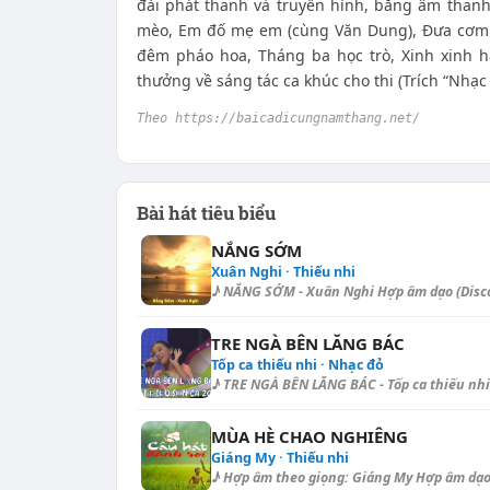
đài phát thanh và truyền hình, băng âm than
mèo, Em đố mẹ em (cùng Văn Dung), Đưa cơm c
đêm pháo hoa, Tháng ba học trò, Xinh xinh h
thưởng về sáng tác ca khúc cho thi (Trích “Nhạc 
Theo https://baicadicungnamthang.net/
Bài hát tiêu biểu
NẮNG SỚM
Xuân Nghi · Thiếu nhi
♪ NẮNG SỚM - Xuân Nghi Hợp âm dạo (Disco - 
TRE NGÀ BÊN LĂNG BÁC
Tốp ca thiếu nhi · Nhạc đỏ
♪ TRE NGÀ BÊN LĂNG BÁC - Tốp ca thiếu nhi H
MÙA HÈ CHAO NGHIÊNG
Giáng My · Thiếu nhi
♪ Hợp âm theo giọng: Giáng My Hợp âm dạo - Di