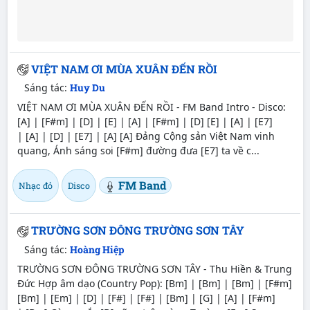
VIỆT NAM ƠI MÙA XUÂN ĐẾN RỒI
Sáng tác:
Huy Du
VIỆT NAM ƠI MÙA XUÂN ĐẾN RỒI - FM Band Intro - Disco:
[A] | [F#m] | [D] | [E] | [A] | [F#m] | [D] [E] | [A] | [E7]
| [A] | [D] | [E7] | [A] [A] Đảng Cộng sản Việt Nam vinh
quang, Ánh sáng soi [F#m] đường đưa [E7] ta về c...
FM Band
Nhạc đỏ
Disco
TRƯỜNG SƠN ĐÔNG TRƯỜNG SƠN TÂY
Sáng tác:
Hoàng Hiệp
TRƯỜNG SƠN ĐÔNG TRƯỜNG SƠN TÂY - Thu Hiền & Trung
Đức Hợp âm dạo (Country Pop): [Bm] | [Bm] | [Bm] | [F#m]
[Bm] | [Em] | [D] | [F#] | [F#] | [Bm] | [G] | [A] | [F#m]