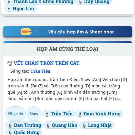
Thanh Lan
&
Elvis Phương
Duy Quang
Ngọc Lan
Yêu cầu hợp âm & Sheet nhạc
HỢP ÂM CÙNG THỂ LOẠI
VẾT CHÂN TRÒN TRÊN CÁT
Sáng tác:
Trần Tiến
Hợp âm theo giọng: Trần Tiến Điệu: Slow [Am] Vết chân [D]
tròn vẫn đi [Bm7] về, Trên con đường [D] mòn cát trắng
quê [A] tôi. Anh thương [C] binh vẫn đến trường [Dm]
làng, vẫn ôm [Bm] đàn dạy các em [E] thơ bài hát [F] q...
Trần Tiến
Đàm Vĩnh Hưng
Nhạc đỏ
Slow
Đan Trường
Quang Hào
Long Nhật
Quốc Hưng