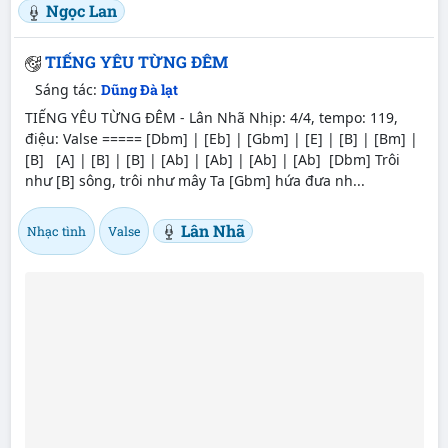
Ngọc Lan
TIẾNG YÊU TỪNG ĐÊM
Sáng tác:
Dũng Đà lạt
TIẾNG YÊU TỪNG ĐÊM - Lân Nhã Nhịp: 4/4, tempo: 119,
điệu: Valse ===== [Dbm] | [Eb] | [Gbm] | [E] | [B] | [Bm] |
[B] [A] | [B] | [B] | [Ab] | [Ab] | [Ab] | [Ab] [Dbm] Trôi
như [B] sông, trôi như mây Ta [Gbm] hứa đưa nh...
Lân Nhã
Nhạc tình
Valse