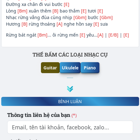
Đường xa chân đi vui bước
[E]
Lòng
[Bm]
xuân thêm
[B]
bao thắm
[E]
tươi
[E]
Nhạc rừng vẳng đùa cùng nhịp
[Gbm]
bước
[Gbm]
Hương
[B]
rừng thoáng
[A]
nghe hồn say
[E]
sưa
Rừng bát ngát
[Bm]
... ôi rừng mến
[E]
yêu…
[A]
|
[E/B]
|
[E]
Phần nội dung
THẾ BẤM CÁC LOẠI NHẠC CỤ
Guitar
Ukulele
Piano
BÌNH LUẬN
Thông tin liên hệ của bạn
(*)