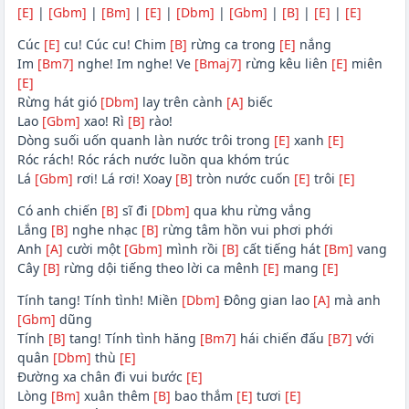
[E]
|
[Gbm]
|
[Bm]
|
[E]
|
[Dbm]
|
[Gbm]
|
[B]
|
[E]
|
[E]
Cúc
[E]
cu! Cúc cu! Chim
[B]
rừng ca trong
[E]
nắng
Im
[Bm7]
nghe! Im nghe! Ve
[Bmaj7]
rừng kêu liên
[E]
miên
[E]
Rừng hát gió
[Dbm]
lay trên cành
[A]
biếc
Lao
[Gbm]
xao! Rì
[B]
rào!
Dòng suối uốn quanh làn nước trôi trong
[E]
xanh
[E]
Róc rách! Róc rách nước luồn qua khóm trúc
Lá
[Gbm]
rơi! Lá rơi! Xoay
[B]
tròn nước cuốn
[E]
trôi
[E]
Có anh chiến
[B]
sĩ đi
[Dbm]
qua khu rừng vắng
Lắng
[B]
nghe nhạc
[B]
rừng tâm hồn vui phơi phới
Anh
[A]
cười một
[Gbm]
mình rồi
[B]
cất tiếng hát
[Bm]
vang
Cây
[B]
rừng dội tiếng theo lời ca mênh
[E]
mang
[E]
Tính tang! Tính tình! Miền
[Dbm]
Đông gian lao
[A]
mà anh
[Gbm]
dũng
Tính
[B]
tang! Tính tình hăng
[Bm7]
hái chiến đấu
[B7]
với
quân
[Dbm]
thù
[E]
Đường xa chân đi vui bước
[E]
Lòng
[Bm]
xuân thêm
[B]
bao thắm
[E]
tươi
[E]