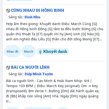
CÙNG NHAU ĐI HỒNG BINH
Sáng tác:
Đinh Nhu
Hợp âm theo giọng: Khuyết danh Điệu: March Cùng [G]
nhau đi Hồng binh Đồng [G] tâm ta đều bước Đừng [G] cho
quân thù thoát Ta [E7] quyết chí hy [Am] sinh [D] Nào [G]
anh em nghèo đâu Liều [G] thân cho đời sống Mong [E7]...
Khuyết danh
Nhạc đỏ
March
BÀI CA NGƯỜI LÍNH
Sáng tác:
Diệp Minh Tuyền
Bài ca người lính - Cao Minh & Hoài Nam Nhịp: 4/4 |
Tempo: 103 BPM | Điệu: March Key (original): Dm → Key
(transposed): Bm Verse 1: Đường [Dm] dài hành quân xa,
đi [Bb] khắp non sông [Am] nhà. Ngày [Dm] ngày quàng
tr...