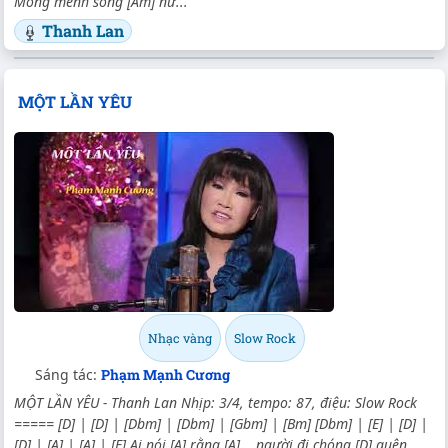
Mông mênh sóng [Am] nư...
Thanh Lan
MỘT LẦN YÊU
Nhạc vàng
Slow Rock
Sáng tác:
Phạm Mạnh Cương
MỘT LẦN YÊU - Thanh Lan Nhịp: 3/4, tempo: 87, điệu: Slow Rock
===== [D] | [D] | [Dbm] | [Dbm] | [Gbm] | [Bm] [Dbm] | [E] | [D] |
[D] | [A] | [A] | [E] Ai nói [A] rằng [A]... người đi chóng [D] quên