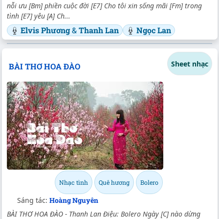
nỗi ưu [Bm] phiền cuộc đời [E7] Cho tôi xin sống mãi [Fm] trong
tình [E7] yêu [A] Ch...
Elvis Phương
&
Thanh Lan
Ngọc Lan
Sheet nhạc
BÀI THƠ HOA ĐÀO
Nhạc tình
Quê hương
Bolero
Sáng tác:
Hoàng Nguyên
BÀI THƠ HOA ĐÀO - Thanh Lan Điệu: Bolero Ngày [C] nào dừng