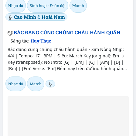
Nhạc đỏ
Sinh hoạt - Đoàn đội
March
Cao Minh
&
Hoài Nam
BÁC ĐANG CÙNG CHÚNG CHÁU HÀNH QUÂN
Sáng tác:
Huy Thục
Bác đang cùng chúng cháu hành quân - Sim Nông Nhịp:
4/4 | Tempo: 171 BPM | Điệu: March Key (original): Em →
Key (transposed): No Intro: [G] | [Em] | [G] | [Am] | [D] |
[Bm] | [Em] Verse: [Em] Đêm nay trên đường hành quân...
Nhạc đỏ
March