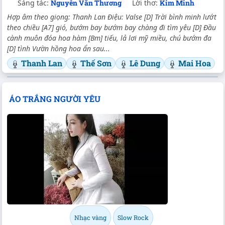
Sáng tác:
Nguyễn Văn Thương
Lời thơ:
Kim Minh
Hợp âm theo giọng: Thanh Lan Điệu: Valse [D] Trời bình minh lướt
theo chiều [A7] gió, bướm bay bướm bay chàng đi tìm yêu [D] Đầu
cành muôn đóa hoa hàm [Bm] tiếu, lả lơi mỹ miều, chú bướm đa
[D] tình Vườn hồng hoa ẩn sau...
Thanh Lan
Thế Sơn
Lê Dung
Mai Hoa
ÁO TRẮNG NGƯỜI YÊU
Nhạc vàng
Slow Rock