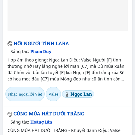
HỠI NGƯỜI TÌNH LARA
Sáng tác:
Phạm Duy
Hợp âm theo giọng: Ngọc Lan Điệu: Valse Người [F] tình
thương nhớ Hãy lắng nghe lời mặn [C7] mà Dù mùa xuân
đã Chôn vùi bởi làn tuyết [F] kia Ngọn [F] đồi trắng xóa Sẽ
có hoa mọc đầu [C7] mùa Mộng đẹp như cũ ân tình còn...
Ngọc Lan
Nhạc ngoại lời Việt
Valse
CÙNG MÚA HÁT DƯỚI TRĂNG
Sáng tác:
Hoàng Lân
CÙNG MÚA HÁT DƯỚI TRĂNG - Khuyết danh Điệu: Valse