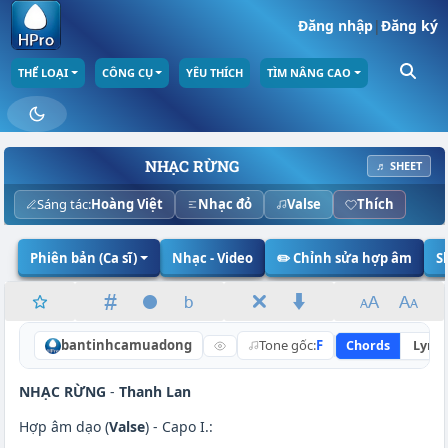
Đăng nhập
|
Đăng ký
THỂ LOẠI
CÔNG CỤ
YÊU THÍCH
TÌM NÂNG CAO
NHẠC RỪNG
♬ SHEET
Sáng tác:
Hoàng Việt
Nhạc đỏ
Valse
Thích
Phiên bản (Ca sĩ)
Nhạc - Video
✏️ Chỉnh sửa hợp âm
S
bantinhcamuadong
Tone gốc:
F
Chords
Lyric
NHẠC RỪNG
-
Thanh Lan
Hợp âm dạo (
Valse
) - Capo I.: