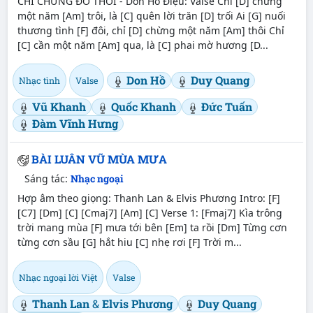
CHỈ CHỪNG ĐÓ THÔI - Don Hồ Điệu: Valse Chỉ [D] chừng
một năm [Am] trôi, là [C] quên lời trăn [D] trối Ai [G] nuối
thương tình [F] đôi, chỉ [D] chừng một năm [Am] thôi Chỉ
[C] cần một năm [Am] qua, là [C] phai mờ hương [D...
Don Hồ
Duy Quang
Nhạc tình
Valse
Vũ Khanh
Quốc Khanh
Đức Tuấn
Đàm Vĩnh Hưng
BÀI LUÂN VŨ MÙA MƯA
Sáng tác:
Nhạc ngoại
Hợp âm theo giọng: Thanh Lan & Elvis Phương Intro: [F]
[C7] [Dm] [C] [Cmaj7] [Am] [C] Verse 1: [Fmaj7] Kìa trông
trời mang mùa [F] mưa tới bên [Em] ta rồi [Dm] Từng cơn
từng cơn sầu [G] hắt hiu [C] nhẹ rơi [F] Trời m...
Nhạc ngoại lời Việt
Valse
Thanh Lan
&
Elvis Phương
Duy Quang