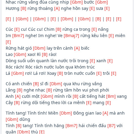
Nhạc rừng vẳng đùa cùng nhịp
[Gbm]
bước
[Gbm]
Hương
[B]
rừng thoáng
[A]
nghe hồn say
[E]
sưa
[E]
[E]
|
[Gbm]
|
[Gbm]
|
[E]
|
[Dbm]
|
[Gbm]
|
[B]
|
[E]
|
[E]
Cúc
[E]
cu! Cúc cu! Chim
[B]
rừng ca trong
[E]
nắng
Im
[Bm7]
nghe! Im nghe! Ve
[Bmaj7]
rừng kêu liên
[E]
miên
[E]
Rừng hát gió
[Dbm]
lay trên cành
[A]
biếc
Lao
[Gbm]
xao! Rì
[B]
rào!
Dòng suối uốn quanh làn nước trôi trong
[E]
xanh
[E]
Róc rách! Róc rách nước luồn qua khóm trúc
Lá
[Gbm]
rơi! Lá rơi! Xoay
[B]
tròn nước cuốn
[E]
trôi
[E]
Có anh chiến
[B]
sĩ đi
[Dbm]
qua khu rừng vắng
Lắng
[B]
nghe nhạc
[B]
rừng tâm hồn vui phơi phới
Anh
[A]
cười một
[Gbm]
mình rồi
[B]
cất tiếng hát
[Bm]
vang
Cây
[B]
rừng dội tiếng theo lời ca mênh
[E]
mang
[E]
Tính tang! Tính tình! Miền
[Dbm]
Đông gian lao
[A]
mà anh
[Gbm]
dũng
Tính
[B]
tang! Tính tình hăng
[Bm7]
hái chiến đấu
[B7]
với
quân
[Dbm]
thù
[E]