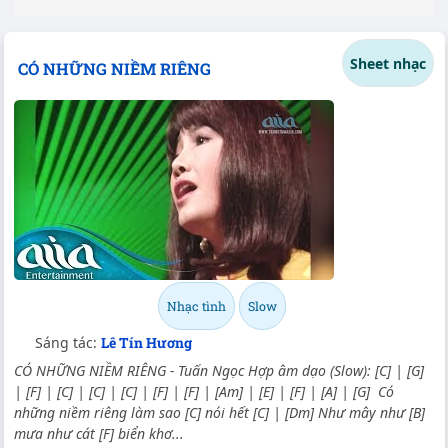
Sheet nhạc
CÓ NHỮNG NIỀM RIÊNG
Nhạc tình
Slow
Sáng tác:
Lê Tín Hương
CÓ NHỮNG NIỀM RIÊNG - Tuấn Ngọc Hợp âm dạo (Slow): [C] | [G]
| [F] | [C] | [C] | [C] | [F] | [F] | [Am] | [E] | [F] | [A] | [G] Có
những niềm riêng làm sao [C] nói hết [C] | [Dm] Như mây như [B]
mưa như cát [F] biển khơ...