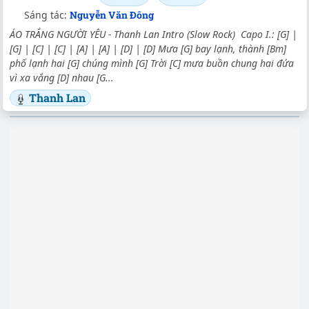
Sáng tác:
Nguyễn Văn Đông
ÁO TRẮNG NGƯỜI YÊU - Thanh Lan Intro (Slow Rock) Capo I.: [G] |
[G] | [C] | [C] | [A] | [A] | [D] | [D] Mưa [G] bay lạnh, thành [Bm]
phố lạnh hai [G] chúng mình [G] Trời [C] mưa buồn chung hai đứa
vì xa vắng [D] nhau [G...
Thanh Lan