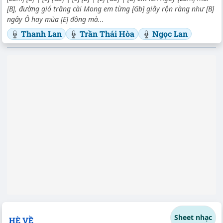
[B], đường gió trăng cài Mong em từng [Gb] giây rộn ràng như [B]
ngây Ô hay mùa [E] đông mà...
Thanh Lan
Trần Thái Hòa
Ngọc Lan
Sheet nhạc
HÈ VỀ