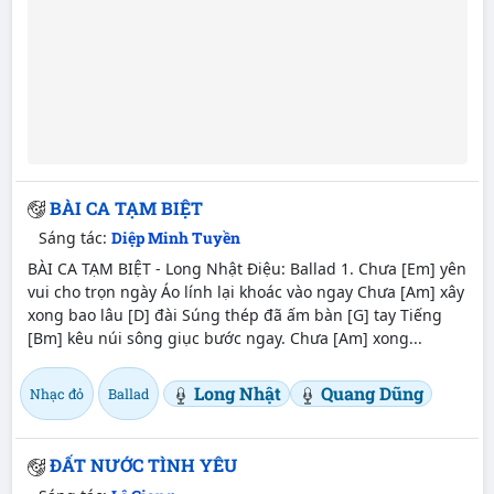
BÀI CA TẠM BIỆT
Sáng tác:
Diệp Minh Tuyền
BÀI CA TẠM BIỆT - Long Nhật Điệu: Ballad 1. Chưa [Em] yên
vui cho trọn ngày Áo lính lại khoác vào ngay Chưa [Am] xây
xong bao lâu [D] đài Súng thép đã ấm bàn [G] tay Tiếng
[Bm] kêu núi sông giục bước ngay. Chưa [Am] xong...
Long Nhật
Quang Dũng
Nhạc đỏ
Ballad
ĐẤT NƯỚC TÌNH YÊU