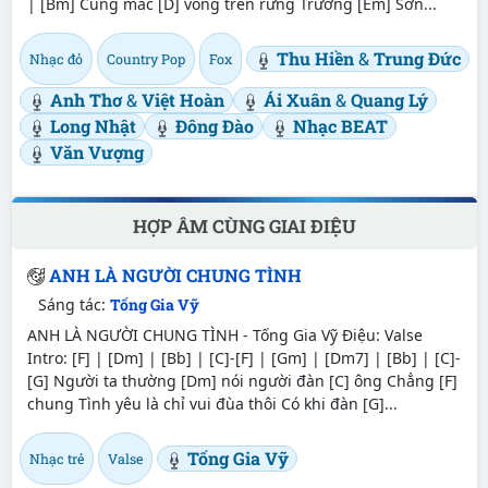
| [Bm] Cùng mắc [D] võng trên rừng Trường [Em] Sơn...
Thu Hiền
&
Trung Đức
Nhạc đỏ
Country Pop
Fox
Anh Thơ
&
Việt Hoàn
Ái Xuân
&
Quang Lý
Long Nhật
Đông Đào
Nhạc BEAT
Văn Vượng
HỢP ÂM CÙNG GIAI ĐIỆU
ANH LÀ NGƯỜI CHUNG TÌNH
Sáng tác:
Tống Gia Vỹ
ANH LÀ NGƯỜI CHUNG TÌNH - Tống Gia Vỹ Điệu: Valse
Intro: [F] | [Dm] | [Bb] | [C]-[F] | [Gm] | [Dm7] | [Bb] | [C]-
[G] Người ta thường [Dm] nói người đàn [C] ông Chẳng [F]
chung Tình yêu là chỉ vui đùa thôi Có khi đàn [G]...
Tống Gia Vỹ
Nhạc trẻ
Valse