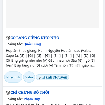
CÔ LÁNG GIỀNG NHO NHỎ
Sáng tác:
Quốc Dũng
Hợp âm theo giọng: Hạnh Nguyên Hợp âm dạo (Valse,
Capo I.): [G] | [G] | [G] | [G] | [Em] | [Em] | [A] | [D] [G]
Cô láng giềng nho nhỏ [A] Gặp nhau nơi đầu [G] ngõ [E]
[Am] E ấp tặng nụ [D] cười [A] Tâm hồn [F#m7] ngập n...
Hạnh Nguyên
Nhạc tình
Valse
CHỈ CHỪNG ĐÓ THÔI
Sáng tác:
Phạm Duy