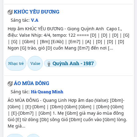
KHÚC YÊU ĐƯƠNG
Sáng tác:
V.A
Hợp âm KHÚC YÊU ĐƯƠNG - Giọng Quỳnh Anh Capo I.,
điệu: Valse Nhịp: 4/4, tempo: 122 ===== [D] | [D] | [D] | [G]
| [G] | [Gbm] | [Bm] [E/Ab] | [Em7] | [A] | [D] | [D] | [D]
Ngọn [G] trào, gió [D] cuốn Mang [Em7] đến nơi [...
Quỳnh Anh - 1987
Nhạc trẻ
Valse
ÁO MÙA ĐÔNG
Sáng tác:
Hà Quang Minh
ÁO MÙA ĐÔNG - Quang Linh Hợp âm dạo (Valse): [Dbm]-
[Gbm] | [E]-[Dbm] | [Dbm]-[Gbm] [Gbm] | [Dbm]-[Gbm]
| [E]-[Dbm7] | [Gbm] 1. Mẹ [Gbm] già may áo mùa đông
Gió [E] từ dòng [Db] sông Gió [Dbm] cuốn vào [Gbm] lòng.
Mẹ già...