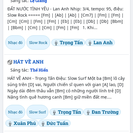
Sáng tác:
Lệ Giang
ĐẤT NƯỚC TÌNH YÊU - Lan Anh Nhịp: 3/4, tempo: 95, điệu:
Slow Rock ===== [Fm] | [Ab] | [Ab] | [Cm7] | [Fm] | [Fm] |
[Cm] [Cm] | [Fm] | [Fm] | [Eb] | [Eb] | [Db] | [Db] [Bbm]
| [Bbm] | [Cm] | [Cm] | [Fm] | [Fm] 1. Khi...
Trọng Tấn
Lan Anh
Nhạc đỏ
Slow Rock
HÁT VỀ ANH
Sáng tác:
Thế Hiển
HÁT VỀ ANH - Trọng Tấn Điệu: Slow Surf Một ba [Bm] lô cây
súng trên [D] vai, Người chiến sĩ quen với gian [A] lao, [D]
Ngày dài đêm thâu vẫn [Bm] có những người lính trẻ [D]
Nặng tình quê hương canh [Bm] giữ miền đất mẹ....
Trọng Tấn
Đan Trường
Nhạc đỏ
Slow Surf
Xuân Phú
Đức Tuấn