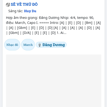
SẼ VỀ THỦ ĐÔ
Sáng tác:
Huy Du
Hợp âm theo giọng: Đăng Dương Nhịp: 4/4, tempo: 90,
điệu: March, Capo I. ===== Intro: [A] | [E] | [D] | [Bm] | [A]
| [A] | [Gbm] | [E] | [D] | [D] [A] | [A] | [A] | [A] | [D] | [A]
| [Gbm] | [D/A] | [E] | [E] | [D] 1. Ai...
Đăng Dương
Nhạc đỏ
March