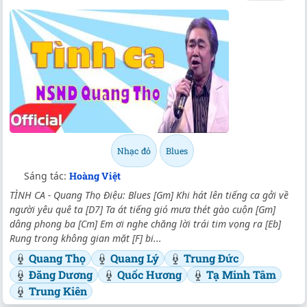
Nhạc đỏ
Blues
Sáng tác:
Hoàng Việt
TÌNH CA - Quang Thọ Điệu: Blues [Gm] Khi hát lên tiếng ca gởi về
người yêu quê ta [D7] Ta át tiếng gió mưa thét gào cuộn [Gm]
dâng phong ba [Cm] Em ơi nghe chăng lời trái tim vọng ra [Eb]
Rung trong không gian mặt [F] bi...
Quang Thọ
Quang Lý
Trung Đức
Đăng Dương
Quốc Hương
Tạ Minh Tâm
Trung Kiên