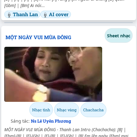
[Gbm] | [Bm] Ai nói...
Thanh Lan
AI cover
Sheet nhạc
MỘT NGÀY VUI MÙA ĐÔNG
Nhạc tình
Nhạc vàng
Chachacha
Sáng tác:
Ns Lê Uyên Phương
MỘT NGÀY VUI MÙA ĐÔNG - Thanh Lan Intro (Chachacha): [B] |
[Ebm]-[B] | [E]-[Gb] | [E]-[B] | [E]-[Gb] | [B] Em lên ngày [Ebm] mai