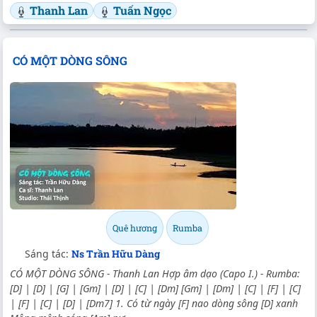
Thanh Lan
Tuấn Ngọc
CÓ MỘT DÒNG SÔNG
Quê hương
Rumba
Sáng tác:
Ns Trần Hữu Dàng
CÓ MỘT DÒNG SÔNG - Thanh Lan Hợp âm dạo (Capo I.) - Rumba:
[D] | [D] | [G] | [Gm] | [D] | [C] | [Dm] [Gm] | [Dm] | [C] | [F] | [C]
| [F] | [C] | [D] | [Dm7] 1. Có từ ngày [F] nao dòng sông [D] xanh