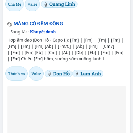
Quang Linh
Cha Mẹ
Valse
MÁNG CỎ ĐÊM ĐÔNG
Sáng tác:
Khuyết danh
Hợp âm dạo (Don Hồ - Capo I.): [Fm] | [Fm] | [Fm] | [Fm] |
[Fm] | [Fm] | [Fm] [Ab] | [Fm/C] | [Ab] | [Fm] | [Cm7]
| [Fm] | [Fm] [Eb] | [Cm] | [Ab] | [Db] | [Eb] | [Fm] | [Fm]
| [Fm] Chiều [Fm] hôm, sương sớm xuống lạnh t...
Don Hồ
Lam Anh
Thánh ca
Valse