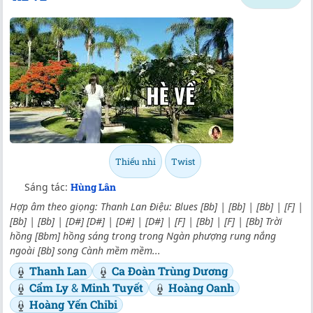
Thiếu nhi
Twist
Sáng tác:
Hùng Lân
Hợp âm theo giọng: Thanh Lan Điệu: Blues [Bb] | [Bb] | [Bb] | [F] |
[Bb] | [Bb] | [D#] [D#] | [D#] | [D#] | [F] | [Bb] | [F] | [Bb] Trời
hồng [Bbm] hồng sáng trong trong Ngàn phượng rung nắng
ngoài [Bb] song Cành mềm mềm...
Thanh Lan
Ca Đoàn Trùng Dương
Cẩm Ly
&
Minh Tuyết
Hoàng Oanh
Hoàng Yến Chibi