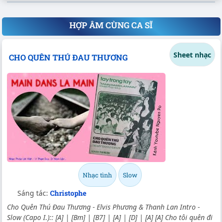
HỢP ÂM CÙNG CA SĨ
Sheet nhạc
CHO QUÊN THÚ ĐAU THƯƠNG
Nhạc tình
Slow
Sáng tác:
Christophe
Cho Quên Thú Đau Thương - Elvis Phương & Thanh Lan Intro -
Slow (Capo I.):: [A] | [Bm] | [B7] | [A] | [D] | [A] [A] Cho tôi quên đi