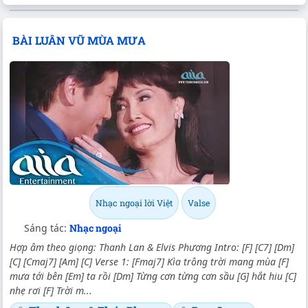
BÀI LUÂN VŨ MÙA MƯA
Nhạc ngoại lời Việt
Valse
Sáng tác:
Nhạc ngoại
Hợp âm theo giọng: Thanh Lan & Elvis Phương Intro: [F] [C7] [Dm]
[C] [Cmaj7] [Am] [C] Verse 1: [Fmaj7] Kìa trông trời mang mùa [F]
mưa tới bên [Em] ta rồi [Dm] Từng cơn từng cơn sầu [G] hắt hiu [C]
nhẹ rơi [F] Trời m...