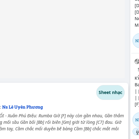
[D
[D
N
Mà
N
K
Ba
| 
Sheet nhạc
| 
[F
:
Ns Lê Uyên Phương
I - Xuân Phú Điệu: Rumba Giờ [F] này còn gần nhau, Gần thắm
N
ng mối sầu Gần bối [Bb] rối biên [Gm] giới từ lòng [C7] đau. Giờ
 cầm tay, Cầm chắc mối duyên bẽ bàng Cầm [Bb] chắc mắt môi