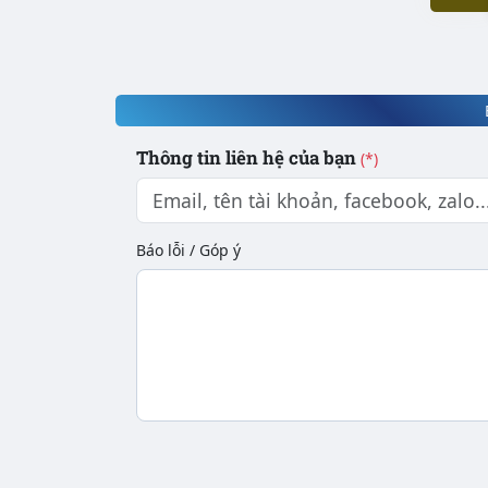
Thông tin liên hệ của bạn
(*)
Báo lỗi / Góp ý