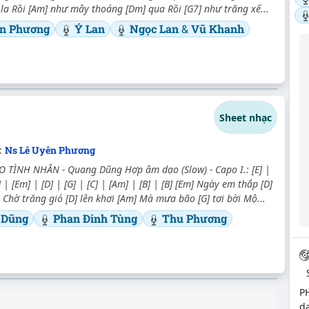
 la Rồi [Am] như mây thoáng [Dm] qua Rồi [G7] như trăng xế...
ên Phương
Ý Lan
Ngọc Lan
&
Vũ Khanh
Sheet nhạc
:
Ns Lê Uyên Phương
 TÌNH NHÂN - Quang Dũng Hợp âm dạo (Slow) - Capo I.: [E] |
| [Em] | [D] | [G] | [C] | [Am] | [B] | [B] [Em] Ngày em thắp [D]
] Chờ trăng gió [D] lên khơi [Am] Mà mưa bão [G] tơi bời Mộ...
 Dũng
Phan Đinh Tùng
Thu Phương
P
dạ