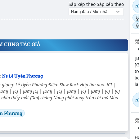
Sắp xếp theo
Sắp xếp theo
N
M CÙNG TÁC GIẢ
[
[G
t
:
Ns Lê Uyên Phương
á
la
 giọng: Lê Uyên Phương Điệu: Slow Rock Hợp âm dạo: [C] |
[Dm] | [C] | [Dm] [C] | [Dm] | [C] | [Dm] | [C] | [Dm] | [C] | [C]
n nhìn thấy mắt [Dm] chàng Nàng phải xoay tròn cái mũ Màu
N
ên Phương
H