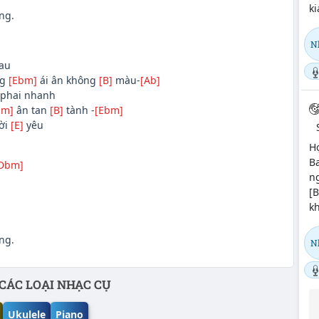
ki
ng.
]
N
au
ng
[Ebm]
ái ân không
[B]
màu-
[Ab]
phai nhanh
bm]
ân tan
[B]
tành -
[Ebm]
ời
[E]
yêu
H
Ba
Dbm]
ng
[B
kh
ng.
N
CÁC LOẠI NHẠC CỤ
Ukulele
Piano