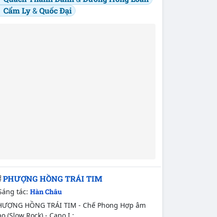
Cẩm Ly
&
Quốc Đại
PHƯỢNG HỒNG TRÁI TIM
Sáng tác:
Hàn Châu
HƯỢNG HỒNG TRÁI TIM - Chế Phong Hợp âm
o (Slow Rock) - Capo I.: