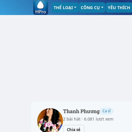
THỂ LOẠI
CÔNG CỤ
YÊU THÍCH
Thanh Phương
Ca sĩ
2 bài hát · 6.081 lượt xem
Chia sẻ