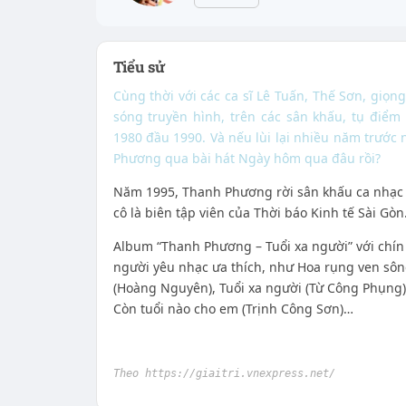
Tiểu sử
Cùng thời với các ca sĩ Lê Tuấn, Thế Sơn, giọ
sóng truyền hình, trên các sân khấu, tụ điể
1980 đầu 1990. Và nếu lùi lại nhiều năm trước
Phương qua bài hát Ngày hôm qua đâu rồi?
Năm 1995, Thanh Phương rời sân khấu ca nhạc 
cô là biên tập viên của Thời báo Kinh tế Sài Gòn
Album “Thanh Phương – Tuổi xa người” với chín
người yêu nhạc ưa thích, như Hoa rụng ven sông
(Hoàng Nguyên), Tuổi xa người (Từ Công Phụng)
Còn tuổi nào cho em (Trịnh Công Sơn)…
Theo https://giaitri.vnexpress.net/