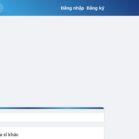
Đăng nhập
|
Đăng ký
a sĩ khác