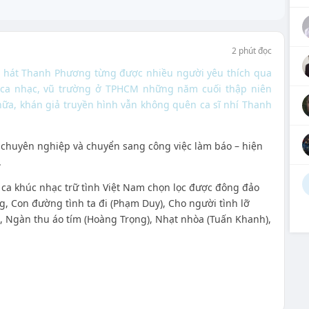
2 phút đọc
ng hát Thanh Phương từng được nhiều người yêu thích qua
m ca nhạc, vũ trường ở TPHCM những năm cuối thập niên
 nữa, khán giả truyền hình vẫn không quên ca sĩ nhí Thanh
chuyên nghiệp và chuyển sang công việc làm báo – hiện
.
 ca khúc nhạc trữ tình Việt Nam chọn lọc được đông đảo
, Con đường tình ta đi (Phạm Duy), Cho người tình lỡ
, Ngàn thu áo tím (Hoàng Trọng), Nhạt nhòa (Tuấn Khanh),