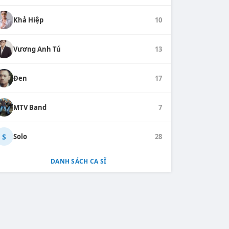
Khả Hiệp
10
Vương Anh Tú
13
Đen
17
MTV Band
7
S
Solo
28
DANH SÁCH CA SĨ