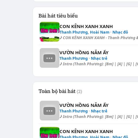
Bài hát tiêu biểu
CON KÊNH XANH XANH
Thanh Phương, Hoài Nam · Nhạc đỏ
♪ CON KÊNH XANH XANH - Thanh Phương & H
VƯỜN HỒNG NĂM ẤY
Thanh Phương · Nhạc trẻ
♪ Intro (Thanh Phương): [Bm] | [A] | [G] | [
Toàn bộ bài hát
(2)
VƯỜN HỒNG NĂM ẤY
Thanh Phương · Nhạc trẻ
♪ Intro (Thanh Phương): [Bm] | [A] | [G] | [
CON KÊNH XANH XANH
Thanh Phương, Hoài Nam · Nhạc đỏ