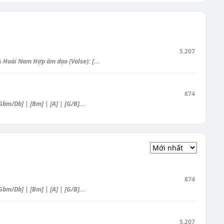
5.207
oài Nam Hợp âm dạo (Valse): [...
874
Gbm/Db] | [Bm] | [A] | [G/B]...
874
Gbm/Db] | [Bm] | [A] | [G/B]...
5.207