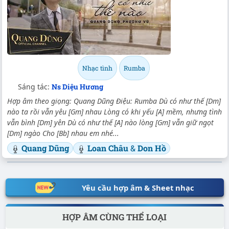
Nhạc tình
Rumba
Sáng tác:
Ns Diệu Hương
Hợp âm theo giọng: Quang Dũng Điệu: Rumba Dù có như thế [Dm]
nào ta rồi vẫn yêu [Gm] nhau Lòng có khi yếu [A] mềm, nhưng tình
vẫn bình [Dm] yên Dù có như thế [A] nào lòng [Gm] vẫn giữ ngọt
[Dm] ngào Cho [Bb] nhau em nhé...
Quang Dũng
Loan Châu
&
Don Hồ
Yêu cầu hợp âm & Sheet nhạc
HỢP ÂM CÙNG THỂ LOẠI