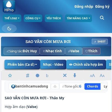
Đăng nhập
|
Đăng ký
THỂ LOẠI
CÔNG CỤ
YÊU THÍCH
TÌM NÂNG CAO
SAO VẪN CÒN MƯA RƠI
♬ SHEET
Sáng tác:
Đức Huy
Nhạc tình
Valse
Thích
Phiên bản (Ca sĩ)
Nhạc - Video
✏️ Chỉnh sửa hợp âm
S
bantinhcamuadong
Tone gốc:
G
Chords
Lyric
SAO VẪN CÒN MƯA RƠI -
Thảo My
Hợp âm dạo (
Valse
):