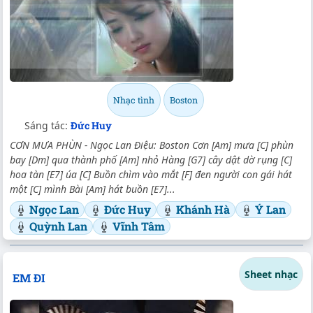
Nhạc tình
Boston
Sáng tác:
Đức Huy
CƠN MƯA PHÙN - Ngọc Lan Điệu: Boston Cơn [Am] mưa [C] phùn
bay [Dm] qua thành phố [Am] nhỏ Hàng [G7] cây dật dờ rụng [C]
hoa tàn [E7] úa [C] Buồn chìm vào mắt [F] đen người con gái hát
một [C] mình Bài [Am] hát buồn [E7]...
Ngọc Lan
Đức Huy
Khánh Hà
Ý Lan
Quỳnh Lan
Vĩnh Tâm
Sheet nhạc
EM ĐI