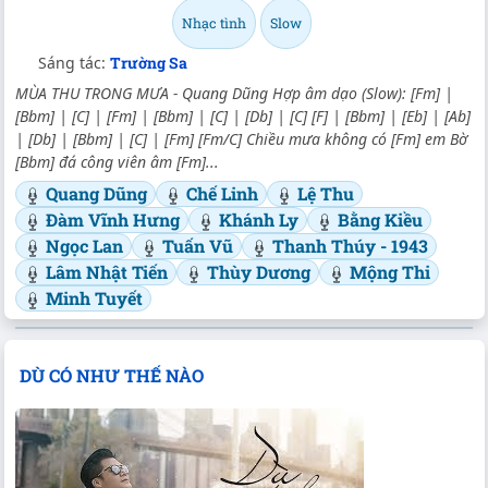
Nhạc tình
Slow
Sáng tác:
Trường Sa
MÙA THU TRONG MƯA - Quang Dũng Hợp âm dạo (Slow): [Fm] |
[Bbm] | [C] | [Fm] | [Bbm] | [C] | [Db] | [C] [F] | [Bbm] | [Eb] | [Ab]
| [Db] | [Bbm] | [C] | [Fm] [Fm/C] Chiều mưa không có [Fm] em Bờ
[Bbm] đá công viên âm [Fm]...
Quang Dũng
Chế Linh
Lệ Thu
Đàm Vĩnh Hưng
Khánh Ly
Bằng Kiều
Ngọc Lan
Tuấn Vũ
Thanh Thúy - 1943
Lâm Nhật Tiến
Thùy Dương
Mộng Thi
Minh Tuyết
DÙ CÓ NHƯ THẾ NÀO