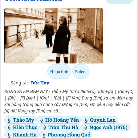
Nhạc tình
Bolero
Sáng tác:
Đức Huy
ĐỪNG XA EM ĐÊM NAY - Thảo My Intro (Bolero): [Dm]-[A] | [Gm]-[D]
| [Bb] | [F]-[Am] | [Gm] | [Bb] | [F]-[Am] Đừng [Dm] xa em đêm nay
khi bóng trăng qua hàng cây Đừng xa [Gm] em đêm nay đêm rất
[A] dài Vòng tay [Dm] em cô...
Thảo My
Hồ Hoàng Yến
Quỳnh Lan
Hiền Thục
Trần Thu Hà
Ngọc Anh (1975)
Khánh Hà
Phương Hồng Quế