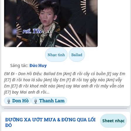
Nhạc tình
Ballad
Sáng tác:
Đức Huy
EM Đi - Don Hồ Điệu: Ballad Em [Am] đi rồi cây có buồn [E] say Em
[E7] đi rồi hoa lá sầu [Am] lây Em [F] đi rồi tay gầy nào [Am] vẫy
Em [E7] đi rồi khoé mắt nào [Am] cay Mai anh đi rồi mây vẫn còn
[E7] bay Mai anh đi rồi...
Don Hồ
Thanh Lam
ĐƯỜNG XA ƯỚT MƯA & ĐỪNG QUA LỐI
Sheet nhạc
ĐÓ