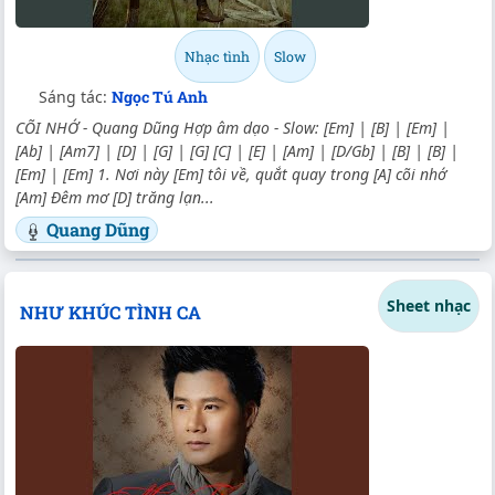
Nhạc tình
Slow
Sáng tác:
Ngọc Tú Anh
CÕI NHỚ - Quang Dũng Hợp âm dạo - Slow: [Em] | [B] | [Em] |
[Ab] | [Am7] | [D] | [G] | [G] [C] | [E] | [Am] | [D/Gb] | [B] | [B] |
[Em] | [Em] 1. Nơi này [Em] tôi về, quắt quay trong [A] cõi nhớ
[Am] Đêm mơ [D] trăng lạn...
Quang Dũng
Sheet nhạc
NHƯ KHÚC TÌNH CA