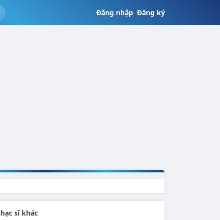
Đăng nhập
|
Đăng ký
hạc sĩ khác