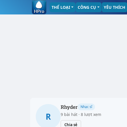
THỂ LOẠI
CÔNG CỤ
YÊU THÍCH
Rhyder
Nhạc sĩ
R
9 bài hát · 8 lượt xem
Chia sẻ