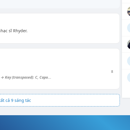
nhạc sĩ Rhyder.
8
 → Key (transposed): C, Capo...
ất cả 9 sáng tác