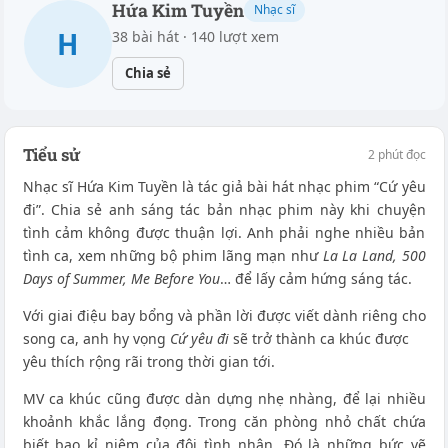
Hứa Kim Tuyền
Nhạc sĩ
H
38 bài hát · 140 lượt xem
Chia sẻ
Tiểu sử
2 phút đọc
Nhạc sĩ Hứa Kim Tuyền là tác giả bài hát nhạc phim “Cứ yêu
đi”. Chia sẻ anh sáng tác bản nhạc phim này khi chuyện
tình cảm không được thuận lợi. Anh phải nghe nhiều bản
tình ca, xem những bộ phim lãng mạn như
La La Land, 500
Days of Summer, Me Before You
… để lấy cảm hứng sáng tác.
Với giai điệu bay bổng và phần lời được viết dành riêng cho
song ca, anh hy vọng
Cứ yêu đi
sẽ trở thành ca khúc được
yêu thích rộng rãi trong thời gian tới.
MV ca khúc cũng được dàn dựng nhẹ nhàng, để lại nhiều
khoảnh khắc lắng đọng. Trong căn phòng nhỏ chất chứa
biết bao kỉ niệm của đôi tình nhân. Đó là những bức vẽ