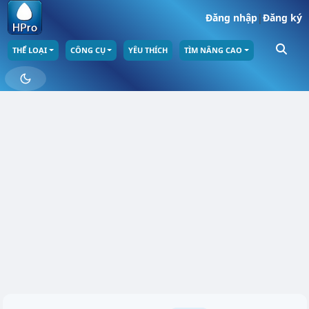
Đăng nhập
|
Đăng ký
THỂ LOẠI
CÔNG CỤ
YÊU THÍCH
TÌM NÂNG CAO