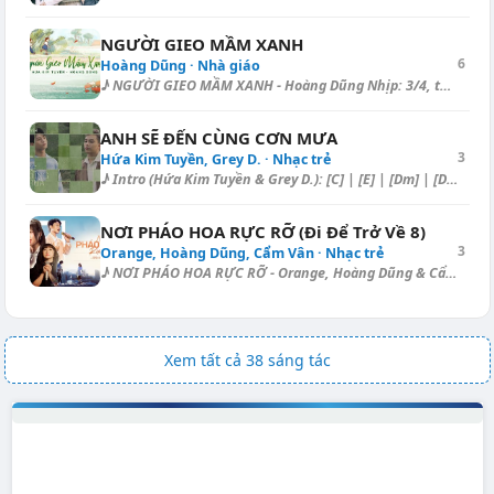
NGƯỜI GIEO MẦM XANH
6
Hoàng Dũng · Nhà giáo
♪ NGƯỜI GIEO MẦM XANH - Hoàng Dũng Nhịp: 3/4, tempo: 64, điệu: Ballad ==...
ANH SẼ ĐẾN CÙNG CƠN MƯA
3
Hứa Kim Tuyền, Grey D. · Nhạc trẻ
♪ Intro (Hứa Kim Tuyền & Grey D.): [C] | [E] | [Dm] | [Dm] | [Gm] |...
NƠI PHÁO HOA RỰC RỠ (Đi Để Trở Về 8)
3
Orange, Hoàng Dũng, Cẩm Vân · Nhạc trẻ
♪ NƠI PHÁO HOA RỰC RỠ - Orange, Hoàng Dũng & Cẩm Vân Nhịp: 4/4, temp...
Xem tất cả 38 sáng tác