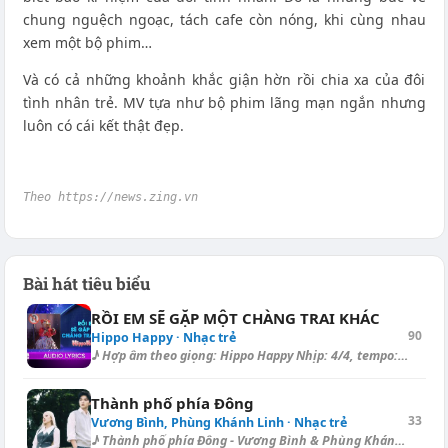
chung nguệch ngoạc, tách cafe còn nóng, khi cùng nhau
xem một bộ phim…
Và có cả những khoảnh khắc giận hờn rồi chia xa của đôi
tình nhân trẻ. MV tựa như bộ phim lãng mạn ngắn nhưng
luôn có cái kết thật đẹp.
Theo https://news.zing.vn
Bài hát tiêu biểu
RỒI EM SẼ GẶP MỘT CHÀNG TRAI KHÁC
90
Hippo Happy · Nhạc trẻ
♪ Hợp âm theo giọng: Hippo Happy Nhịp: 4/4, tempo: 127, Capo I., điệu: B...
Thành phố phía Đông
33
Vương Bình, Phùng Khánh Linh · Nhạc trẻ
♪ Thành phố phía Đông - Vương Bình & Phùng Khánh Linh Key (original)...