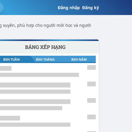
Đăng nhập
|
Đăng ký
g xuyên, phù hợp cho người mới học và người
BẢNG XẾP HẠNG
BXH TUẦN
BXH THÁNG
BXH NĂM