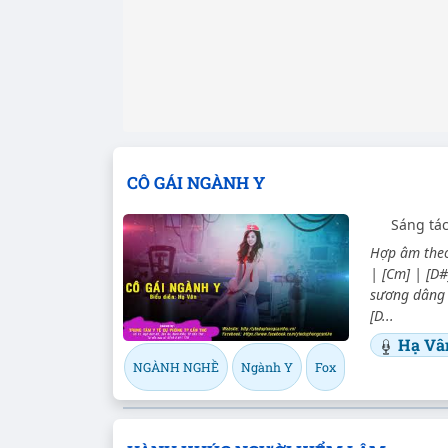
CÔ GÁI NGÀNH Y
Sáng tá
Hợp âm theo
| [Cm] | [D#
sương dâng 
[D...
Hạ Vâ
NGÀNH NGHỀ
Ngành Y
Fox