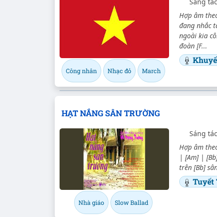
Sáng tá
Hợp âm theo
đang nhắc t
ngoài kia cô
đoàn [F...
Khuyế
Công nhân
Nhạc đỏ
March
HẠT NẮNG SÂN TRƯỜNG
Sáng tá
Hợp âm theo 
| [Am] | [Bb]
trên [Bb] sâ
Tuyết
Nhà giáo
Slow Ballad