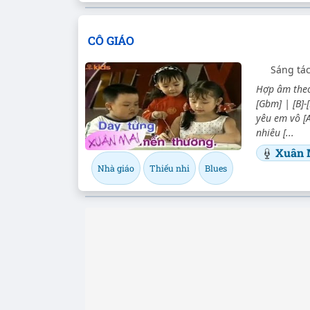
CÔ GIÁO
Sáng tá
Hợp âm theo 
[Gbm] | [B]-
yêu em vô [
nhiêu [...
Xuân 
Nhà giáo
Thiếu nhi
Blues