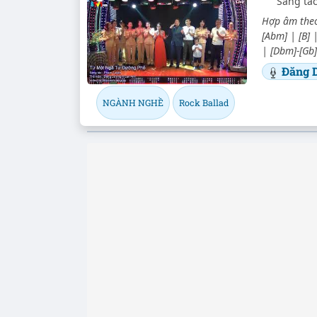
Sáng tá
Hợp âm theo
[Abm] | [B] |
| [Dbm]-[Gb]
Đăng 
NGÀNH NGHỀ
Rock Ballad