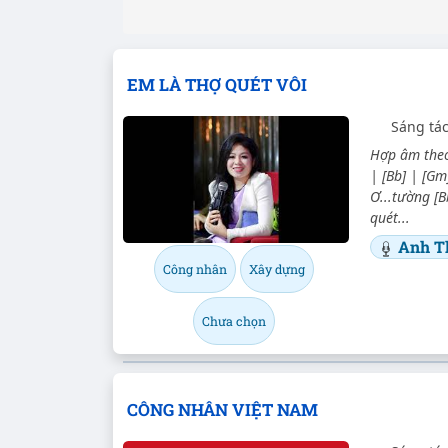
EM LÀ THỢ QUÉT VÔI
Sáng tá
Hợp âm theo
| [Bb] | [Gm]
Ơ...tường [B
quét...
Anh T
Công nhân
Xây dựng
Chưa chọn
CÔNG NHÂN VIỆT NAM