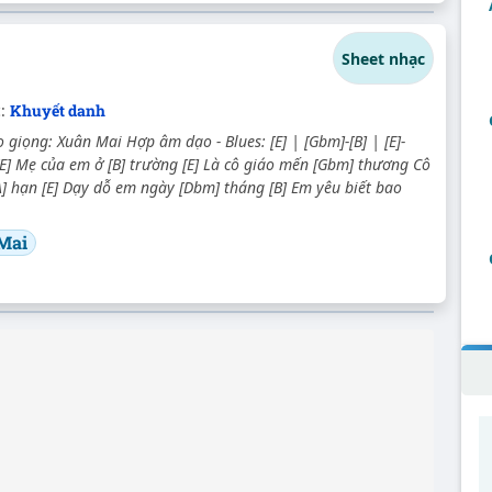
Sheet nhạc
c:
Khuyết danh
giọng: Xuân Mai Hợp âm dạo - Blues: [E] | [Gbm]-[B] | [E]-
[E] Mẹ của em ở [B] trường [E] Là cô giáo mến [Gbm] thương Cô
A] hạn [E] Dạy dỗ em ngày [Dbm] tháng [B] Em yêu biết bao
Mai