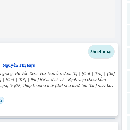
Sheet nhạc
c:
Nguyễn Thị Hựu
 giọng: Hạ Vân Điệu: Fox Hợp âm dạo: [C] | [Cm] | [Fm] | [G#]
] | [Cm] | [D#] | [Fm] Hơ ....ơ .ơ...ơ... Bệnh viện chiều hôm
lặng lẽ [G#] Thấp thoáng mãi [D#] nhà dưới làn [Cm] mây bay
n