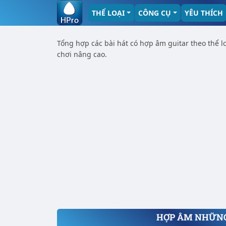
THỂ LOẠI
CÔNG CỤ
YÊU THÍCH
Tổng hợp các bài hát có hợp âm guitar theo thể l
chơi nâng cao.
HỢP ÂM NHỮNG