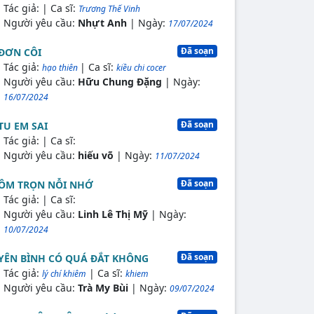
Tác giả:
| Ca sĩ:
Trương Thế Vinh
Người yêu cầu:
Nhựt Anh
| Ngày:
17/07/2024
Đã soạn
ĐƠN CÔI
Tác giả:
| Ca sĩ:
hạo thiên
kiều chi cocer
Người yêu cầu:
Hữu Chung Đặng
| Ngày:
16/07/2024
Đã soạn
TU EM SAI
Tác giả:
| Ca sĩ:
Người yêu cầu:
hiếu võ
| Ngày:
11/07/2024
Đã soạn
ÔM TRỌN NỖI NHỚ
Tác giả:
| Ca sĩ:
Người yêu cầu:
Linh Lê Thị Mỹ
| Ngày:
10/07/2024
Đã soạn
YÊN BÌNH CÓ QUÁ ĐẮT KHÔNG
Tác giả:
| Ca sĩ:
lý chí khiêm
khiem
Người yêu cầu:
Trà My Bùi
| Ngày:
09/07/2024