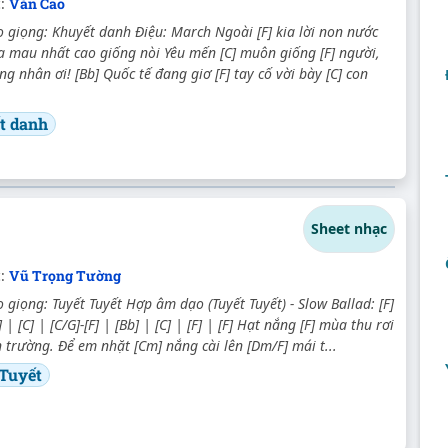
c:
Văn Cao
 giọng: Khuyết danh Điệu: March Ngoài [F] kia lời non nước
a mau nhất cao giống nòi Yêu mến [C] muôn giống [F] người,
ng nhân ơi! [Bb] Quốc tế đang giơ [F] tay cố vời bày [C] con
t danh
Sheet nhạc
c:
Vũ Trọng Tường
giọng: Tuyết Tuyết Hợp âm dạo (Tuyết Tuyết) - Slow Ballad: [F]
 | [C] | [C/G]-[F] | [Bb] | [C] | [F] | [F] Hạt nắng [F] mùa thu rơi
n trường. Để em nhặt [Cm] nắng cài lên [Dm/F] mái t...
 Tuyết