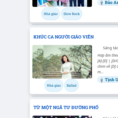
Bảo A
Nhà giáo
Slow Rock
KHÚC CA NGƯỜI GIÁO VIÊN
Sáng tá
Hợp âm theo 
[A]-[D] | [D
chim về [D]
m...
Tịnh 
Nhà giáo
Ballad
TỪ MỘT NGÃ TƯ ĐƯỜNG PHỐ