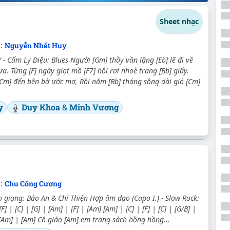
Sheet nhạc
c:
Nguyễn Nhất Huy
 Cẩm Ly Điệu: Blues Người [Gm] thầy vần lặng [Eb] lẽ đi về
a. Từng [F] ngày giọt mồ [F7] hôi rơi nhoè trang [Bb] giấy.
[Cm] đến bên bờ ước mơ, Rồi năm [Bb] tháng sông dài gió [Cm]
y
Duy Khoa
&
Minh Vương
c:
Chu Công Cương
 giọng: Bảo An & Chí Thiện Hợp âm dạo (Capo I.) - Slow Rock:
[F] | [C] | [G] | [Am] | [F] | [Am] [Am] | [C] | [F] | [C] | [G/B] |
 [Am] | [Am] Cô giáo [Am] em trang sách hồng hồng...