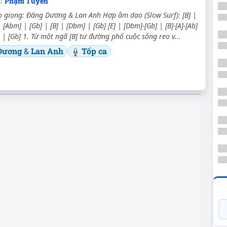
c:
Phạm Tuyên
 giọng: Đăng Dương & Lan Anh Hợp âm dạo (Slow Surf): [B] |
 [Abm] | [Gb] | [B] | [Dbm] | [Gb] [E] | [Dbm]-[Gb] | [B]-[A]-[Ab]
 | [Gb] 1. Từ một ngã [B] tư đường phố cuộc sống reo v...
Dương
&
Lan Anh
Tốp ca