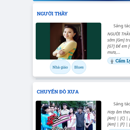
NGƯỜI THẦY
Sáng tá
NGƯỜI THẦY -
sớm [Gm] trư
[G7] Để em 
mưa,...
Cẩm L
Nhà giáo
Blues
CHUYẾN ĐÒ XƯA
Sáng tá
Hợp âm theo
[Am] | [C] | 
[Am] | [F] |