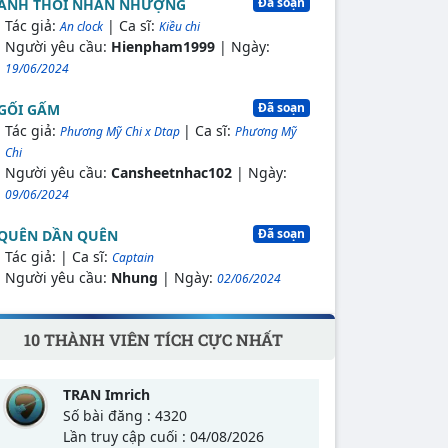
Đã soạn
ANH THÔI NHÂN NHƯỢNG
Tác giả:
| Ca sĩ:
An clock
Kiều chi
Người yêu cầu:
Hienpham1999
| Ngày:
19/06/2024
Đã soạn
GỐI GẤM
Tác giả:
| Ca sĩ:
Phương Mỹ Chi x Dtap
Phương Mỹ
Chi
Người yêu cầu:
Cansheetnhac102
| Ngày:
09/06/2024
Đã soạn
QUÊN DẦN QUÊN
Tác giả:
| Ca sĩ:
Captain
Người yêu cầu:
Nhung
| Ngày:
02/06/2024
10 THÀNH VIÊN TÍCH CỰC NHẤT
TRAN Imrich
Số bài đăng : 4320
Lần truy cập cuối : 04/08/2026