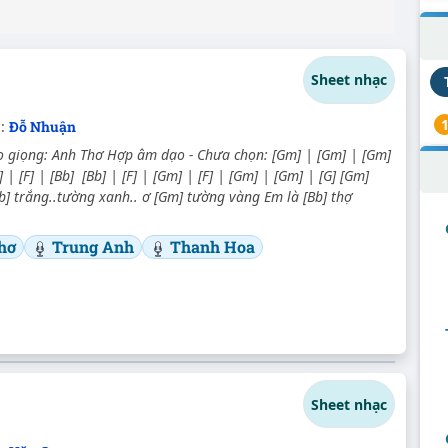
Sheet nhạc
c:
Đỗ Nhuận
 giọng: Anh Thơ Hợp âm dạo - Chưa chọn: [Gm] | [Gm] | [Gm]
 | [F] | [Bb] [Bb] | [F] | [Gm] | [F] | [Gm] | [Gm] | [G] [Gm]
b] trắng..tường xanh.. ơ [Gm] tường vàng Em là [Bb] thợ
hơ
Trung Anh
Thanh Hoa
Sheet nhạc