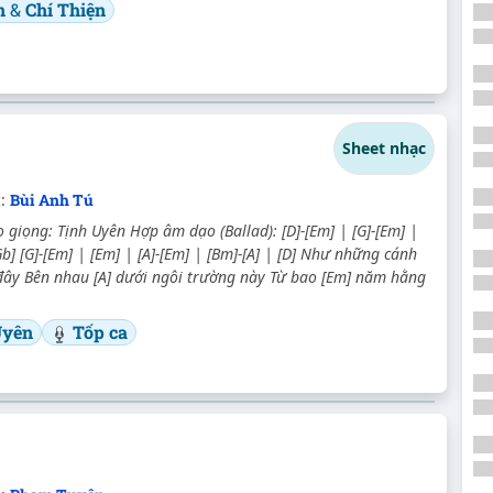
n
&
Chí Thiện
Sheet nhạc
c:
Bùi Anh Tú
giọng: Tịnh Uyên Hợp âm dạo (Ballad): [D]-[Em] | [G]-[Em] |
/Gb] [G]-[Em] | [Em] | [A]-[Em] | [Bm]-[A] | [D] Như những cánh
 đây Bên nhau [A] dưới ngôi trường này Từ bao [Em] năm hằng
Uyên
Tốp ca