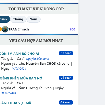
TOP THÀNH VIÊN ĐÓNG GÓP
Tuần
Tháng
Năm
1
TRAN Imrich
700
YÊU CẦU HỢP ÂM MỚI NHẤT
Đã soạn
CÒN EM ANH BỎ CHO AI
Tác giả:
| Ca sĩ:
Nguyễn kiều oanh
Người yêu cầu:
Nguyên Ban CHQS xã Long
|
Ngày:
14/08/2024
Đã soạn
TIẾNG KHÈN MÙA BAN NỞ
Tác giả:
| Ca sĩ:
Người yêu cầu:
Hương Lầu Văn
| Ngày:
31/07/2024
Đã soạn
CÁNH HOA VỤT MẤT