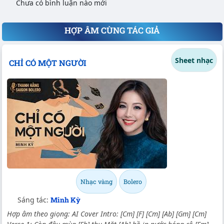
Chưa có bình luận nào mới
HỢP ÂM CÙNG TÁC GIẢ
Sheet nhạc
CHỈ CÓ MỘT NGƯỜI
Nhạc vàng
Bolero
Sáng tác:
Minh Kỳ
Hợp âm theo giọng: AI Cover Intro: [Cm] [F] [Cm] [Ab] [Gm] [Cm]