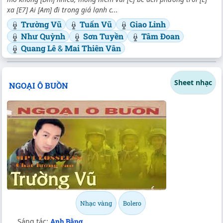
xa [E7] Ai [Am] đi trong giá lạnh c...
Trường Vũ
Tuấn Vũ
Giao Linh
Như Quỳnh
Sơn Tuyền
Tâm Đoan
Quang Lê
&
Mai Thiên Vân
Sheet nhạc
NGOẠI Ô BUỒN
Nhạc vàng
Bolero
Sáng tác:
Anh Bằng