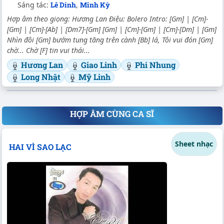
Sáng tác:
Lê Dinh
,
Minh Kỳ
Hợp âm theo giọng: Hương Lan Điệu: Bolero Intro: [Gm] | [Cm]-
[Gm] | [Cm]-[Ab] | [Dm7]-[Gm] [Gm] | [Cm]-[Gm] | [Cm]-[Dm] | [Gm]
Nhìn đôi [Gm] bướm tung tăng trên cành [Bb] lá, Tôi vui đón [Gm]
chờ... Chờ [F] tin vui thái...
Hương Lan
Giao Linh
Phi Nhung
Long Nhật
Mỹ Linh
HỢP ÂM CÙNG CA SĨ
Sheet nhạc
HAI VÌ SAO LẠC