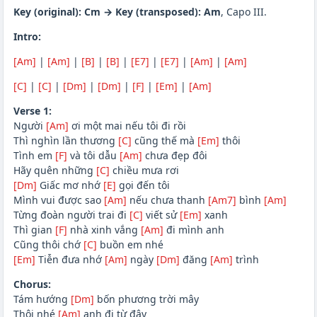
Key (original): Cm → Key (transposed): Am
, Capo III.
Intro:
[Am]
|
[Am]
|
[B]
|
[B]
|
[E7]
|
[E7]
|
[Am]
|
[Am]
[C]
|
[C]
|
[Dm]
|
[Dm]
|
[F]
|
[Em]
|
[Am]
Verse 1:
Người
[Am]
ơi một mai nếu tôi đi rồi
Thì nghìn lần thương
[C]
cũng thế mà
[Em]
thôi
Tình em
[F]
và tôi dẫu
[Am]
chưa đẹp đôi
Hãy quên những
[C]
chiều mưa rơi
[Dm]
Giấc mơ nhớ
[E]
gọi đến tôi
Mình vui được sao
[Am]
nếu chưa thanh
[Am7]
bình
[Am]
Từng đoàn người trai đi
[C]
viết sử
[Em]
xanh
Thì gian
[F]
nhà xinh vắng
[Am]
đi mình anh
Cũng thôi chớ
[C]
buồn em nhé
[Em]
Tiễn đưa nhớ
[Am]
ngày
[Dm]
đăng
[Am]
trình
Chorus:
Tám hướng
[Dm]
bốn phương trời mây
Thôi nhé
[Am]
anh đi từ đây