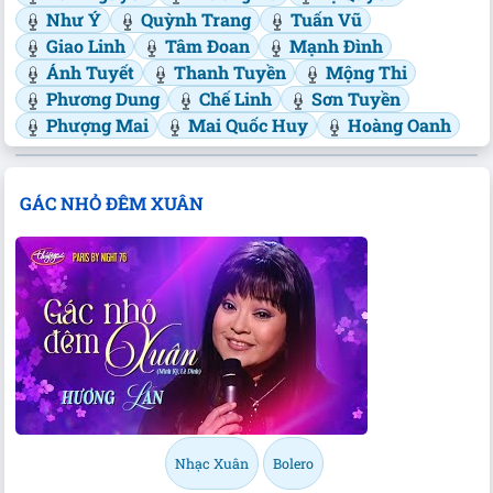
Như Ý
Quỳnh Trang
Tuấn Vũ
Giao Linh
Tâm Đoan
Mạnh Đình
Ánh Tuyết
Thanh Tuyền
Mộng Thi
Phương Dung
Chế Linh
Sơn Tuyền
Phượng Mai
Mai Quốc Huy
Hoàng Oanh
GÁC NHỎ ĐÊM XUÂN
Nhạc Xuân
Bolero