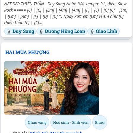
NÉT ĐẸP THIÊN THẦN - Duy Sang Nhịp: 3/4, tempo: 91, điệu: Slow
Rock ===== [C] | [C] | [Em] | [Am] | [Am] | [F] | [C] | [G] [C] | [Em]
| [Em] | [Am] | [F] | [D] | [G] 1. Ngày xưa em [Em] ví em như [C]
thiên thần [C] | [C]...
Duy Sang
Dương Hồng Loan
Giao Linh
HAI MÙA PHƯỢNG
Nhạc vàng
Học sinh - Sinh viên
Blues