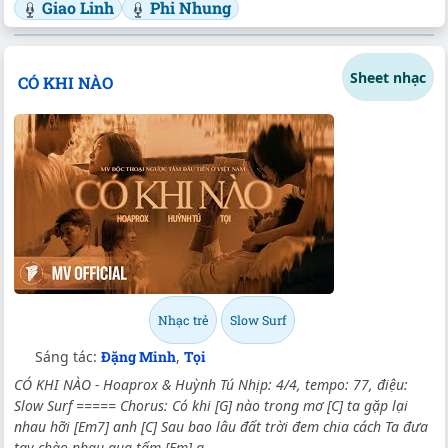
Giao Linh
Phi Nhung
Sheet nhạc
CÓ KHI NÀO
Nhạc trẻ
Slow Surf
Sáng tác:
Đặng Minh
,
Tọi
CÓ KHI NÀO - Hoaprox & Huỳnh Tú Nhịp: 4/4, tempo: 77, điệu:
Slow Surf ===== Chorus: Có khi [G] nào trong mơ [C] ta gặp lại
nhau hỡi [Em7] anh [C] Sau bao lâu đất trời đem chia cách Ta đưa
tay chào nhau qua tấm [Em] g...