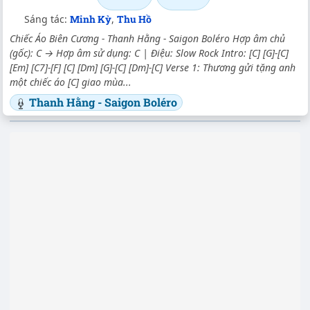
Sáng tác:
Minh Kỳ
,
Thu Hồ
Chiếc Áo Biên Cương - Thanh Hằng - Saigon Boléro Hợp âm chủ
(gốc): C → Hợp âm sử dụng: C | Điệu: Slow Rock Intro: [C] [G]-[C]
[Em] [C7]-[F] [C] [Dm] [G]-[C] [Dm]-[C] Verse 1: Thương gửi tặng anh
một chiếc áo [C] giao mùa...
Thanh Hằng - Saigon Boléro