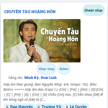
Sheet nhạc
CHUYẾN TÀU HOÀNG HÔN
Nhạc vàng
Bolero
Sáng tác:
Minh Kỳ
,
Hoài Linh
Hợp âm theo giọng: Đan Nguyên Nhịp: 4/4, tempo: 162, điệu:
Bolero ===== Hợp âm dạo (Capo I.): [Cm] | [Fm] | [Dm] | [G]-[Cm]
| [C] | [Fm] | [G] | [Cm] | [G] Chiều [Cm] nao, [C] tiễn nhau [D#] đi
khi bóng ngả xế [G#] tà [C...
Đan Nguyên
Trường Vũ
Lệ Quyên