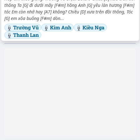
thông Ta [G] đi dưới mây [F#m] hồng Anh [G] yêu làn hương [F#m]
tóc Em còn nhớ hay [A7] không? Chiều [D] xưa trên đồi thông, Tóc
[G] em xõa buông [F#m] dòn...
Trường Vũ
Kim Anh
Kiều Nga
Thanh Lan