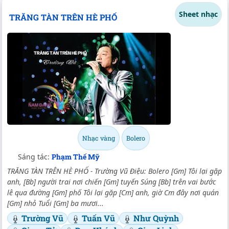
Sheet nhạc
TRĂNG TÀN TRÊN HÈ PHỐ
Nhạc vàng
Bolero
Sáng tác:
Phạm Thế Mỹ
TRĂNG TÀN TRÊN HÈ PHỐ - Trường Vũ Điệu: Bolero [Gm] Tôi lại gặp
anh, [Bb] người trai nơi chiến [Gm] tuyến Súng [Bb] trên vai bước
lê qua đường [Gm] phố Tôi lại gặp [Cm] anh, giờ Cm đây nơi quán
[Gm] nhỏ Tuổi [Gm] ba mươi...
Trường Vũ
Tuấn Vũ
Như Quỳnh