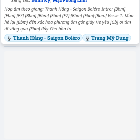
Sáng tác:
Minh Kỳ
,
Mạc Phong Linh
Hợp âm theo giọng: Thanh Hằng - Saigon Boléro Intro: [Bbm]
[Ebm] [F7] [Bbm] [Bbm] [Ebm] [F7]-[Bbm] [Ebm]-[Bbm] Verse 1: Mùa
hè lại [Bbm] đến xác hoa phượng ôm gót giày Hè yêu [Gb] ơi tìm
dĩ vãng qua [Ebm] đây Cho hồn ta...
Thanh Hằng - Saigon Boléro
Trang Mỹ Dung