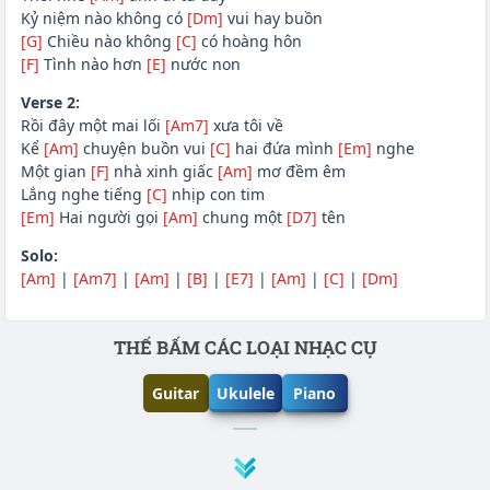
Kỷ niệm nào không có
[Dm]
vui hay buồn
[G]
Chiều nào không
[C]
có hoàng hôn
[F]
Tình nào hơn
[E]
nước non
Verse 2:
Rồi đây một mai lối
[Am7]
xưa tôi về
Kể
[Am]
chuyện buồn vui
[C]
hai đứa mình
[Em]
nghe
Một gian
[F]
nhà xinh giấc
[Am]
mơ đềm êm
Lắng nghe tiếng
[C]
nhịp con tim
[Em]
Hai người gọi
[Am]
chung một
[D7]
tên
Solo:
[Am]
|
[Am7]
|
[Am]
|
[B]
|
[E7]
|
[Am]
|
[C]
|
[Dm]
Phần nội dung
THẾ BẤM CÁC LOẠI NHẠC CỤ
Guitar
Ukulele
Piano