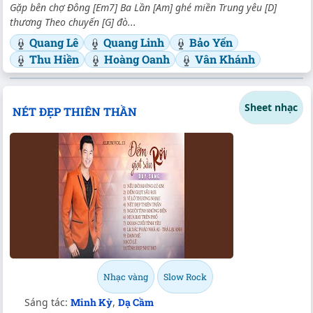
Gặp bên chợ Ðông [Em7] Ba Lần [Am] ghé miền Trung yêu [D]
thương Theo chuyến [G] đò...
Quang Lê
Quang Linh
Bảo Yến
Thu Hiền
Hoàng Oanh
Vân Khánh
Sheet nhạc
NÉT ĐẸP THIÊN THẦN
Nhạc vàng
Slow Rock
Sáng tác:
Minh Kỳ
,
Dạ Cầm