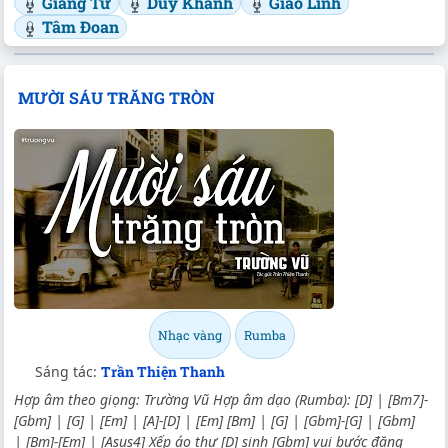
Giang Tử
Duy Khánh
Giao Linh
Tâm Đoan
MƯỜI SÁU TRĂNG TRÒN
Nhạc vàng
Rumba
Sáng tác:
Trần Thiện Thanh
Hợp âm theo giọng: Trường Vũ Hợp âm dạo (Rumba): [D] | [Bm7]-
[Gbm] | [G] | [Em] | [A]-[D] | [Em] [Bm] | [G] | [Gbm]-[G] | [Gbm]
| [Bm]-[Em] | [Asus4] Xếp áo thư [D] sinh [Gbm] vui bước đăng