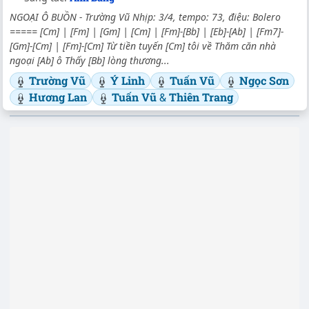
NGOẠI Ô BUỒN - Trường Vũ Nhịp: 3/4, tempo: 73, điệu: Bolero
===== [Cm] | [Fm] | [Gm] | [Cm] | [Fm]-[Bb] | [Eb]-[Ab] | [Fm7]-
[Gm]-[Cm] | [Fm]-[Cm] Từ tiền tuyến [Cm] tôi về Thăm căn nhà
ngoại [Ab] ô Thấy [Bb] lòng thương...
Trường Vũ
Ý Linh
Tuấn Vũ
Ngọc Sơn
Hương Lan
Tuấn Vũ
&
Thiên Trang