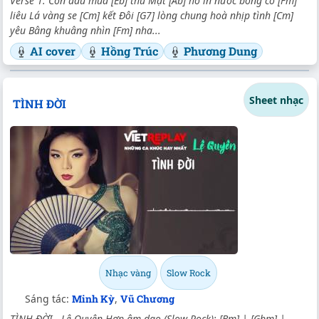
Verse 1: Còn đâu mùa [Eb] thu Mặt [Ab] hồ in nước bóng cô [Fm]
liêu Lá vàng se [Cm] kết Đôi [G7] lòng chung hoà nhịp tình [Cm]
yêu Bâng khuâng nhìn [Fm] nha...
AI cover
Hồng Trúc
Phương Dung
Sheet nhạc
TÌNH ĐỜI
Nhạc vàng
Slow Rock
Sáng tác:
Minh Kỳ
,
Vũ Chương
TÌNH ĐỜI - Lệ Quyên Hợp âm dạo (Slow Rock): [Bm] | [Gbm] |