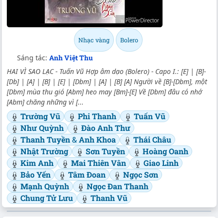
Nhạc vàng
Bolero
Sáng tác:
Anh Việt Thu
HAI VÌ SAO LẠC - Tuấn Vũ Hợp âm dạo (Bolero) - Capo I.: [E] | [B]-
[Db] | [A] | [B] | [E] | [Dbm] | [A] | [B] [A] Người về [B]-[Dbm], một
[Dbm] mùa thu gió [Abm] heo may [Bm]-[E] Về [Dbm] đâu có nhớ
[Abm] chăng những vì [...
Trường Vũ
Phi Thanh
Tuấn Vũ
Như Quỳnh
Đào Anh Thư
Thanh Tuyền
&
Anh Khoa
Thái Châu
Nhật Trường
Sơn Tuyền
Hoàng Oanh
Kim Anh
Mai Thiên Vân
Giao Linh
Bảo Yến
Tâm Đoan
Ngọc Sơn
Mạnh Quỳnh
Ngọc Đan Thanh
Chung Tử Lưu
Thanh Vũ