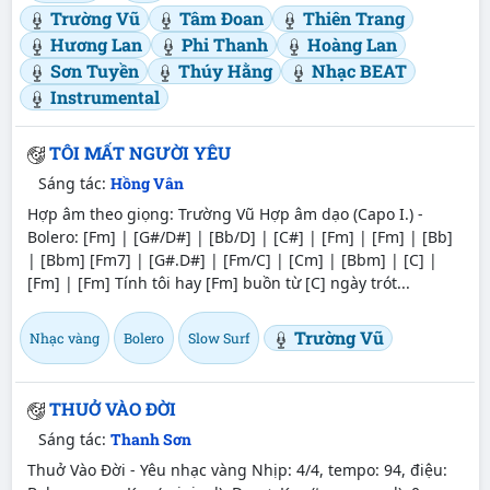
Trường Vũ
Tâm Đoan
Thiên Trang
Hương Lan
Phi Thanh
Hoàng Lan
Sơn Tuyền
Thúy Hằng
Nhạc BEAT
Instrumental
TÔI MẤT NGƯỜI YÊU
Sáng tác:
Hồng Vân
Hợp âm theo giọng: Trường Vũ Hợp âm dạo (Capo I.) -
Bolero: [Fm] | [G#/D#] | [Bb/D] | [C#] | [Fm] | [Fm] | [Bb]
| [Bbm] [Fm7] | [G#.D#] | [Fm/C] | [Cm] | [Bbm] | [C] |
[Fm] | [Fm] Tính tôi hay [Fm] buồn từ [C] ngày trót...
Trường Vũ
Nhạc vàng
Bolero
Slow Surf
THUỞ VÀO ĐỜI
Sáng tác:
Thanh Sơn
Thuở Vào Đời - Yêu nhạc vàng Nhịp: 4/4, tempo: 94, điệu: