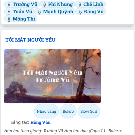
Trường Vũ
Phi Nhung
Chế Linh
Tuấn Vũ
Mạnh Quỳnh
Đăng Vũ
Mộng Thi
TÔI MẤT NGƯỜI YÊU
Nhạc vàng
Bolero
Slow Surf
Sáng tác:
Hồng Vân
Hợp âm theo giọng: Trường Vũ Hợp âm dạo (Capo I.) - Bolero: