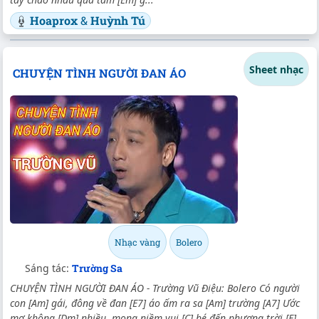
Hoaprox
&
Huỳnh Tú
Sheet nhạc
CHUYỆN TÌNH NGƯỜI ĐAN ÁO
Nhạc vàng
Bolero
Sáng tác:
Trường Sa
CHUYỆN TÌNH NGƯỜI ĐAN ÁO - Trường Vũ Điệu: Bolero Có người
con [Am] gái, đông về đan [E7] áo ấm ra sa [Am] trường [A7] Ước
mơ không [Dm] nhiều, mong niềm vui [C] bé đến phương trời [E]