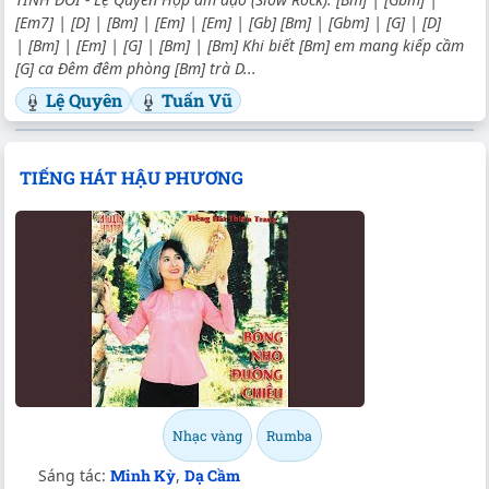
[Em7] | [D] | [Bm] | [Em] | [Em] | [Gb] [Bm] | [Gbm] | [G] | [D]
| [Bm] | [Em] | [G] | [Bm] | [Bm] Khi biết [Bm] em mang kiếp cầm
[G] ca Đêm đêm phòng [Bm] trà D...
Lệ Quyên
Tuấn Vũ
TIẾNG HÁT HẬU PHƯƠNG
Nhạc vàng
Rumba
Sáng tác:
Minh Kỳ
,
Dạ Cầm