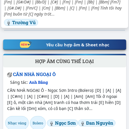
[Fm] | [G#/D#] | [Bb/D] | [C#] | [Fm] | [Fm] | [Bb] | [Bbm] [Fm7]
| [G#.D#] | [Fm/C] | [Cm] | [Bbm] | [C] | [Fm] | [Fm] Tính tôi hay
[Fm] buồn từ [C] ngày trót...
Trường Vũ
Yêu cầu hợp âm & Sheet nhạc
HỢP ÂM CÙNG THỂ LOẠI
CĂN NHÀ NGOẠI Ô
Sáng tác:
Anh Bằng
CĂN NHÀ NGOẠI Ô - Ngọc Sơn Intro (Bolero): [D] | [A] | [A]
| [C#m] | [A] | [C#m] | [D] | [A] | [Am] [Am] Tôi ở ngoại
[E] ô, một căn nhà [Am] tranh có hoa thơm trái [E] hiền [D]
Cận kề lối [Dm] xóm, có cô bạn [C] thân sớ...
Ngọc Sơn
Đan Nguyên
Nhạc vàng
Bolero