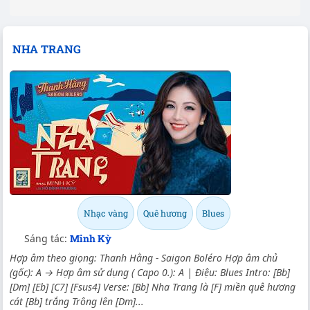
NHA TRANG
Nhạc vàng
Quê hương
Blues
Sáng tác:
Minh Kỳ
Hợp âm theo giọng: Thanh Hằng - Saigon Boléro Hợp âm chủ
(gốc): A → Hợp âm sử dụng ( Capo 0.): A | Điệu: Blues Intro: [Bb]
[Dm] [Eb] [C7] [Fsus4] Verse: [Bb] Nha Trang là [F] miền quê hương
cát [Bb] trắng Trông lên [Dm]...