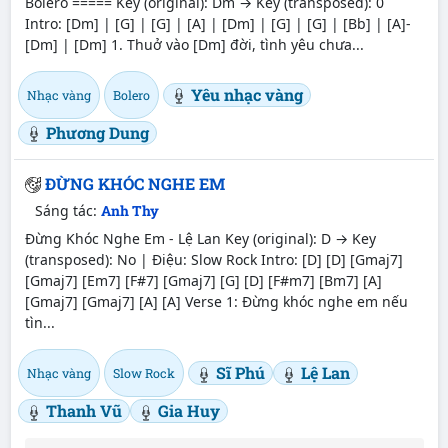
Bolero ===== Key (original): Dm → Key (transposed): 0
Intro: [Dm] | [G] | [G] | [A] | [Dm] | [G] | [G] | [Bb] | [A]-
[Dm] | [Dm] 1. Thuở vào [Dm] đời, tình yêu chưa...
Yêu nhạc vàng
Nhạc vàng
Bolero
Phương Dung
ĐỪNG KHÓC NGHE EM
Sáng tác:
Anh Thy
Đừng Khóc Nghe Em - Lệ Lan Key (original): D → Key
(transposed): No | Điệu: Slow Rock Intro: [D] [D] [Gmaj7]
[Gmaj7] [Em7] [F#7] [Gmaj7] [G] [D] [F#m7] [Bm7] [A]
[Gmaj7] [Gmaj7] [A] [A] Verse 1: Đừng khóc nghe em nếu
tìn...
Sĩ Phú
Lệ Lan
Nhạc vàng
Slow Rock
Thanh Vũ
Gia Huy