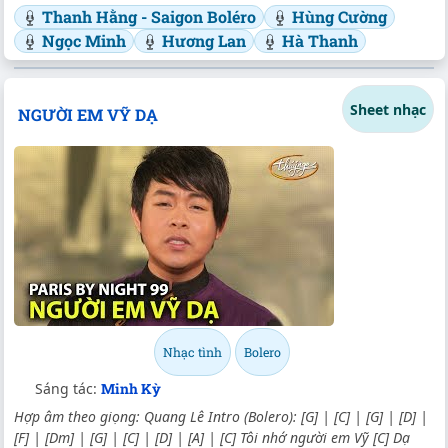
Thanh Hằng - Saigon Boléro
Hùng Cường
Ngọc Minh
Hương Lan
Hà Thanh
Sheet nhạc
NGƯỜI EM VỸ DẠ
Nhạc tình
Bolero
Sáng tác:
Minh Kỳ
Hợp âm theo giọng: Quang Lê Intro (Bolero): [G] | [C] | [G] | [D] |
[F] | [Dm] | [G] | [C] | [D] | [A] | [C] Tôi nhớ người em Vỹ [C] Dạ