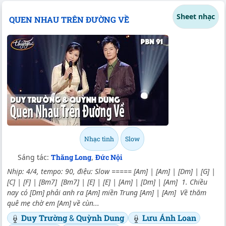
Sheet nhạc
QUEN NHAU TRÊN ĐƯỜNG VỀ
Nhạc tình
Slow
Sáng tác:
Thăng Long
,
Đức Nội
Nhịp: 4/4, tempo: 90, điệu: Slow ===== [Am] | [Am] | [Dm] | [G] |
[C] | [F] | [Bm7] [Bm7] | [E] | [E] | [Am] | [Dm] | [Am] 1. Chiều
nay có [Dm] phải anh ra [Am] miền Trung [Am] | [Am] Về thăm
quê mẹ chờ em [Am] về cùn...
Duy Trường
&
Quỳnh Dung
Lưu Ánh Loan