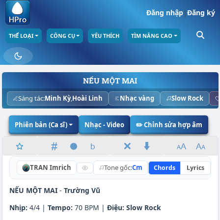
Đăng nhập
|
Đăng ký
THỂ LOẠI
CÔNG CỤ
YÊU THÍCH
TÌM NÂNG CAO
NẾU MỘT MAI
Sáng tác:
Minh Kỳ
,
Hoài Linh
Nhạc vàng
Slow Rock
Phiên bản (Ca sĩ)
Nhạc - Video
✏️ Chỉnh sửa hợp âm
TRAN Imrich
Tone gốc:
Cm
Chords
Lyrics
N
NẾU MỘT MAI
-
Trường Vũ
Nhịp:
4/4 |
Tempo:
70 BPM |
Điệu:
Slow Rock