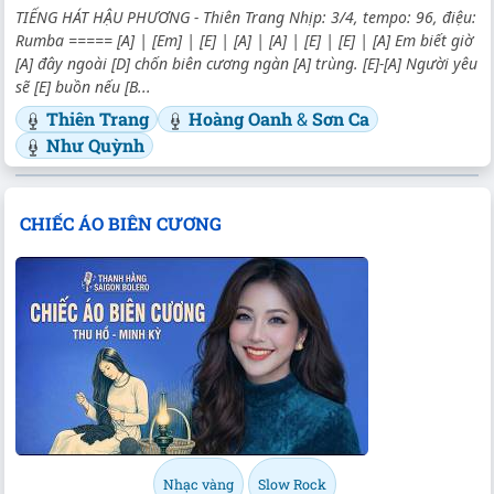
TIẾNG HÁT HẬU PHƯƠNG - Thiên Trang Nhịp: 3/4, tempo: 96, điệu:
Rumba ===== [A] | [Em] | [E] | [A] | [A] | [E] | [E] | [A] Em biết giờ
[A] đây ngoài [D] chốn biên cương ngàn [A] trùng. [E]-[A] Người yêu
sẽ [E] buồn nếu [B...
Thiên Trang
Hoàng Oanh
&
Sơn Ca
Như Quỳnh
CHIẾC ÁO BIÊN CƯƠNG
Nhạc vàng
Slow Rock