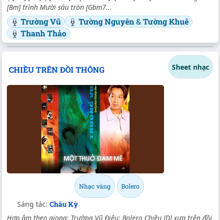
[Bm] trình Mười sáu tròn [Gbm7...
Trường Vũ
Tường Nguyên
&
Tường Khuê
Thanh Thảo
Sheet nhạc
CHIỀU TRÊN ĐỒI THÔNG
Nhạc vàng
Bolero
Sáng tác:
Châu Kỳ
Hợp âm theo giọng: Trường Vũ Điệu: Bolero Chiều [D] xưa trên đồi