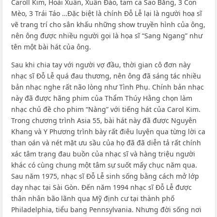
Caroll Kim, Hoài Xuân, Xuân Đào, tam ca Sao Băng, 3 Con
Mèo, 3 Trái Táo …Đặc biệt là chính Đỗ Lễ lại là người hoạ sĩ
vẽ trang trí cho sân khấu những show truyền hình của ông,
nên ông được nhiều người gọi là họa sĩ “Sang Ngang” như
tên một bài hát của ông.
Sau khi chia tay với người vợ đầu, thời gian cô đơn này
nhạc sĩ Đỗ Lễ quá đau thương, nên ông đã sáng tác nhiều
bản nhạc nghe rất não lòng như Tình Phụ. Chính bản nhạc
này đã được hãng phim của Thẩm Thúy Hằng chọn làm
nhạc chủ đề cho phim “Nàng” với tiếng hát của Carol Kim.
Trong chương trình Asia 55, bài hát này đã được Nguyên
Khang và Y Phương trình bày rất điêu luyện qua từng lời ca
than oán và nét mặt ưu sầu của họ đã đã diễn tả rất chính
xác tâm trạng đau buồn của nhạc sĩ và hàng triệu người
khác có cùng chung một tâm sự suốt mấy chục năm qua.
Sau năm 1975, nhạc sĩ Đỗ Lễ sinh sống bằng cách mở lớp
dạy nhạc tại Sài Gòn. Đến năm 1994 nhạc sĩ Đỗ Lễ được
thân nhân bão lãnh qua Mỹ định cư tại thành phố
Philadelphia, tiểu bang Pennsylvania. Nhưng đời sống nơi