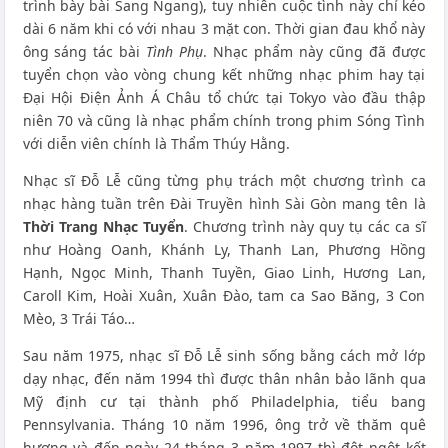
trình bày bài Sang Ngang), tuy nhiên cuộc tình này chỉ kéo
dài 6 năm khi có với nhau 3 mặt con. Thời gian đau khổ này
ông sáng tác bài
Tình Phụ
. Nhạc phẩm này cũng đã được
tuyển chọn vào vòng chung kết những nhạc phim hay tại
Đại Hội Điện Ảnh Á Châu tổ chức tại Tokyo vào đầu thập
niên 70 và cũng là nhạc phẩm chính trong phim Sóng Tình
với diễn viên chính là Thẩm Thúy Hằng.
Nhạc sĩ Đỗ Lễ cũng từng phụ trách một chương trình ca
nhạc hàng tuần trên Đài Truyền hình Sài Gòn mang tên là
Thời Trang Nhạc Tuyển
. Chương trình này quy tụ các ca sĩ
như Hoàng Oanh, Khánh Ly, Thanh Lan, Phương Hồng
Hạnh, Ngọc Minh, Thanh Tuyền, Giao Linh, Hương Lan,
Caroll Kim, Hoài Xuân, Xuân Đào, tam ca Sao Băng, 3 Con
Mèo, 3 Trái Táo…
Sau năm 1975, nhạc sĩ Đỗ Lễ sinh sống bằng cách mở lớp
dạy nhạc, đến năm 1994 thì được thân nhân bảo lãnh qua
Mỹ định cư tại thành phố Philadelphia, tiểu bang
Pennsylvania. Tháng 10 năm 1996, ông trở về thăm quê
hương và đến ngày 24 tháng 3 năm 1997 thì đột ngột kết