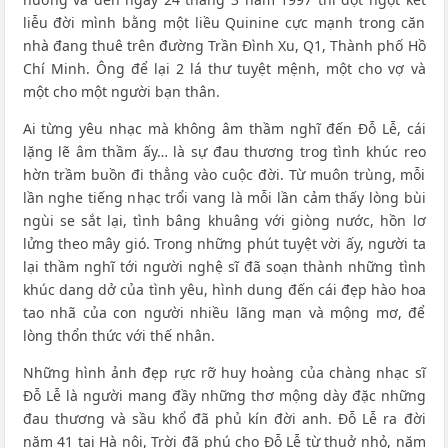
liễu đời mình bằng một liều Quinine cực mạnh trong căn
nhà đang thuê trên đường Trần Đình Xu, Q1, Thành phố Hồ
Chí Minh. Ông để lại 2 lá thư tuyệt mệnh, một cho vợ và
một cho một người bạn thân.
Ai từng yêu nhạc mà không âm thầm nghĩ đến Đỗ Lễ, cái
lặng lẽ âm thầm ấy… là sự đau thương trog tình khúc reo
hờn trầm buồn đi thẳng vào cuộc đời. Từ muôn trùng, mỗi
lần nghe tiếng nhạc trổi vang là mỗi lần cảm thấy lòng bùi
ngùi se sắt lại, tình bâng khuâng với giòng nước, hồn lơ
lửng theo mây gió. Trong những phút tuyệt vời ấy, người ta
lại thầm nghĩ tới người nghệ sĩ đã soạn thành những tình
khúc dang dở của tình yêu, hình dung đến cái đẹp hào hoa
tao nhã của con người nhiều lãng mạn và mộng mơ, để
lòng thổn thức với thế nhân.
Những hình ảnh đẹp rực rỡ huy hoàng của chàng nhạc sĩ
Đỗ Lễ là người mang đầy những thơ mộng dày đặc những
đau thương và sầu khổ đã phủ kín đời anh. Đỗ Lễ ra đời
năm 41 tại Hà nội, Trời đã phú cho Đỗ Lễ từ thuở nhỏ, năm