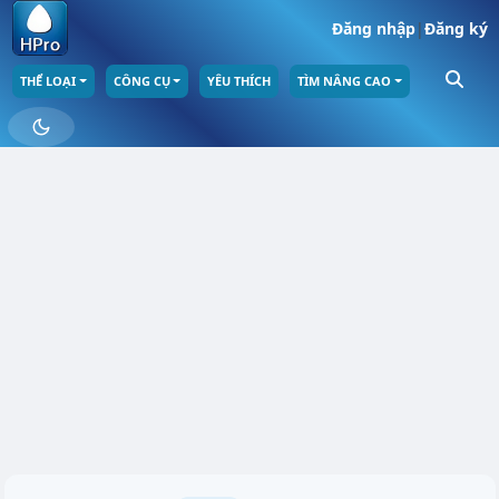
Đăng nhập
|
Đăng ký
THỂ LOẠI
CÔNG CỤ
YÊU THÍCH
TÌM NÂNG CAO