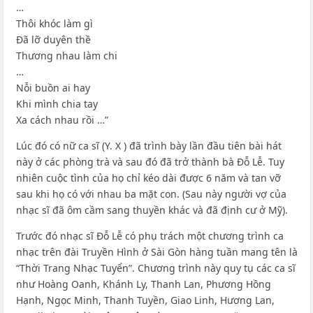
…
Thôi khóc làm gì
Đã lỡ duyên thề
Thương nhau làm chi
…
Nỗi buồn ai hay
Khi mình chia tay
Xa cách nhau rồi …”
Lúc đó có nữ ca sĩ (Y. X ) đã trình bày lần đầu tiên bài hát
này ở các phòng trà và sau đó đã trở thành bà Đỗ Lễ. Tuy
nhiên cuộc tình của họ chỉ kéo dài được 6 năm và tan vỡ
sau khi họ có với nhau ba mặt con. (Sau này người vợ của
nhạc sĩ đã ôm cầm sang thuyền khác và đã định cư ở Mỹ).
Trước đó nhạc sĩ Đỗ Lễ có phụ trách một chương trình ca
nhạc trên đài Truyền Hình ở Sài Gòn hàng tuần mang tên là
“Thời Trang Nhạc Tuyển”. Chương trình này quy tụ các ca sĩ
như Hoàng Oanh, Khánh Ly, Thanh Lan, Phương Hồng
Hạnh, Ngọc Minh, Thanh Tuyền, Giao Linh, Hương Lan,