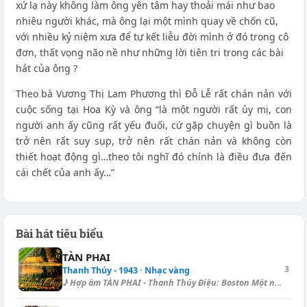
xứ lạ này không làm ông yên tâm hay thoải mái như bao
nhiêu người khác, mà ông lại một mình quay về chốn cũ,
với nhiều kỷ niệm xưa để tự kết liễu đời mình ở đó trong cô
đơn, thất vọng não nề như những lời tiên tri trong các bài
hát của ông ?
Theo bà Vương Thị Lam Phương thì Đỗ Lễ rất chán nản với
cuộc sống tại Hoa Kỳ và ông “là một người rất ủy mị, con
người anh ấy cũng rất yếu đuối, cứ gặp chuyện gì buồn là
trở nên rất suy sụp, trở nên rất chán nản và không còn
thiết hoạt động gì…theo tôi nghĩ đó chính là điều đưa đến
cái chết của anh ấy…”
Bài hát tiêu biểu
TÀN PHAI
3
Thanh Thúy - 1943 · Nhạc vàng
♪ Hợp âm TÀN PHAI - Thanh Thúy Điệu: Boston Một ngày [Am] nào anh sẽ chế...