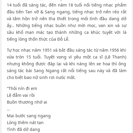
14 tuổi đã sáng tác, đến năm 18 tuổi nổi tiếng nhạc phẩm
đầu tiên Tan vỡ & Sang ngang, tiếng nhạc trở nên réo rắt
và tâm hồn trở nên tha thiết trong mối tình đầu dang dở
ấy… Những tiếng nhạc buồn như mời mọc, van xin và sự
sầu khổ man mác tạo thành những ca khúc tuyệt vời là
tiếng lòng thổn thức của Đỗ Lễ.
Tự học nhạc năm 1951 và bắt đầu sáng tác từ năm 1956 khi
vừa tròn 15 tuổi. Tuyệt vọng vì yêu một ca sĩ (Lệ Thanh)
nhưng không được đáp lại và khi nàng lên xe hoa thì ông
sáng tác bài Sang Ngang rất nổi tiếng sau này và đã làm
cho biết bao nữ sinh rơi nưóc mắt.
“Thôi nín đi em
Lệ đẫm vai rồi
Buồn thương nhớ ai
…
Mai bước sang ngang
Lòng thêm nát tan
Tình đã dở dang