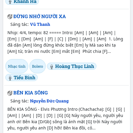
Khánh Hà
ĐỪNG NHỚ NGƯỜI XA
Sáng tác:
Vũ Thanh
Nhịp: 4/4, tempo: 82 ===== Intro: [Am] | [Am] | [Am] |
[Em] | [Dm] [Am] | [F] | [C] | [Dm] | [Am] | [Am] 1. Lòng
đã dặn [Am] lòng đừng khóc biệt [Em] ly Mà sao khi tạ
[Am] từ, tràn mi nước [Em] mắt [Em] Phút chia [F]...
Hoàng Thục Linh
Nhạc tình
Bolero
Tiểu Bình
BÊN KIA SÔNG
Sáng tác:
Nguyễn Đức Quang
BÊN KIA SÔNG - Elvis Phương Intro (Chachacha): [G] | [G] |
[Am] | [Am] | [D] | [D] | [G] [G] Này người yêu, người yêu
anh ơi! Bên kia [D/Gb] sông là ánh mặt [G] trời Này người
yêu, người yêu anh [D] hỡi! Bên kia đồi, cỏ...