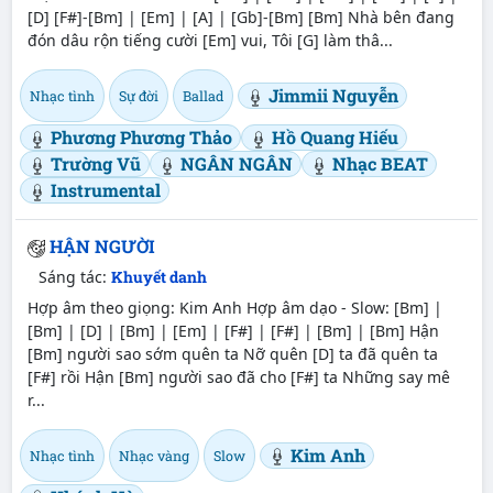
[D] [F#]-[Bm] | [Em] | [A] | [Gb]-[Bm] [Bm] Nhà bên đang
đón dâu rộn tiếng cười [Em] vui, Tôi [G] làm thâ...
Jimmii Nguyễn
Nhạc tình
Sự đời
Ballad
Phương Phương Thảo
Hồ Quang Hiếu
Trường Vũ
NGÂN NGÂN
Nhạc BEAT
Instrumental
HẬN NGƯỜI
Sáng tác:
Khuyết danh
Hợp âm theo giọng: Kim Anh Hợp âm dạo - Slow: [Bm] |
[Bm] | [D] | [Bm] | [Em] | [F#] | [F#] | [Bm] | [Bm] Hận
[Bm] người sao sớm quên ta Nỡ quên [D] ta đã quên ta
[F#] rồi Hận [Bm] người sao đã cho [F#] ta Những say mê
r...
Kim Anh
Nhạc tình
Nhạc vàng
Slow