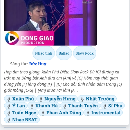
Nhạc tình
Ballad
Slow Rock
Sáng tác:
Đức Huy
Hợp âm theo giọng: Xuân Phú Điệu: Slow Rock Dù [G] đường xa
ướt mưa Đừng bắt Anh đưa em [Am] về [G] Hôm nay thời gian
đứng yên [F] lắng đọng [F] | [G] Cho đôi tình nhân đắm trong [C]
giấc mộng [C/G] | [Am] Mưa rơi làm [A...
Xuân Phú
Nguyễn Hưng
Nhật Trường
Ý Lan
Khánh Hà
Thanh Tuyền
Sĩ Phú
Tuấn Ngọc
Phan Anh Dũng
Instrumental
Nhạc BEAT