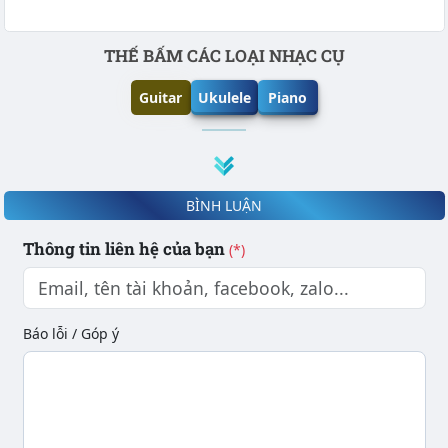
Phần nội dung
THẾ BẤM CÁC LOẠI NHẠC CỤ
Guitar
Ukulele
Piano
BÌNH LUẬN
Thông tin liên hệ của bạn
(*)
Báo lỗi / Góp ý