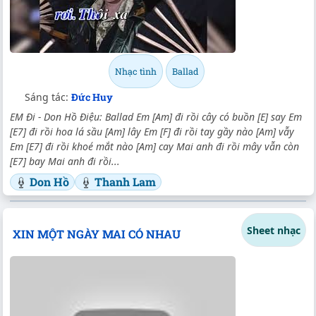
Nhạc tình
Ballad
Sáng tác:
Đức Huy
EM Đi - Don Hồ Điệu: Ballad Em [Am] đi rồi cây có buồn [E] say Em
[E7] đi rồi hoa lá sầu [Am] lây Em [F] đi rồi tay gầy nào [Am] vẫy
Em [E7] đi rồi khoé mắt nào [Am] cay Mai anh đi rồi mây vẫn còn
[E7] bay Mai anh đi rồi...
Don Hồ
Thanh Lam
Sheet nhạc
XIN MỘT NGÀY MAI CÓ NHAU