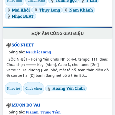
Tuấn Ngọc
Ý Lan
Nhạc tình
Chachacha
Mai Khôi
Thụy Long
Nam Khánh
Nhạc BEAT
HỢP ÂM CÙNG GIAI ĐIỆU
SỐC NHIỆT
Sáng tác:
Ns Khắc Hưng
SỐC NHIỆT - Hoàng Yến Chibi Nhịp: 4/4, tempo: 111, điệu:
Chưa chọn ===== Key: [Abm], Capo I., chơi tone: [Gm]
Verse 1: Trai đường [Gm] phố, mắt tô hố, toàn thân diện đồ
Đi con xe hai [D] bánh đang nẹt pô ở trên Bờ...
Hoàng Yến Chibi
Nhạc trẻ
Chưa chọn
MƯỢN BỜ VAI
Sáng tác:
Pialinh
,
Trung Trần