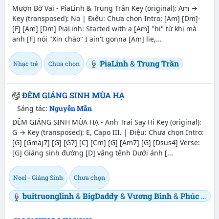
Mượn Bờ Vai - PiaLinh & Trung Trần Key (original): Am →
Key (transposed): No | Điệu: Chưa chọn Intro: [Am] [Dm]-
[F] [Am] [Dm] PiaLinh: Started with a [Am] "hi" từ khi mà
anh [F] nói "Xin chào" I ain't gonna [Am] lie,...
PiaLinh
&
Trung Trần
Nhạc trẻ
Chưa chọn
ĐÊM GIÁNG SINH MÙA HẠ
Sáng tác:
Nguyễn Mẫn
ĐÊM GIÁNG SINH MÙA HẠ - Anh Trai Say Hi Key (original):
G → Key (transposed): E, Capo III. | Điệu: Chưa chọn Intro:
[G] [Gmaj7] [G] [G7] [C] [Cm] [G] [Am7] [G] [Dsus4] Verse:
[G] Giáng sinh đường [D] vắng tênh Dưới ánh [...
Noel - Giáng Sinh
Chưa chọn
buitruonglinh
&
BigDaddy
&
Vương Bình
&
Phúc Du