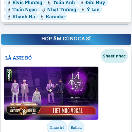
Elvis Phương
Tuấn Anh
Đức Huy
Tuấn Ngọc
Nhật Trường
Ý Lan
Khánh Hà
Karaoke
HỢP ÂM CÙNG CA SĨ
Sheet nhạc
LÀ ANH ĐÓ
Nhạc trẻ
Ballad