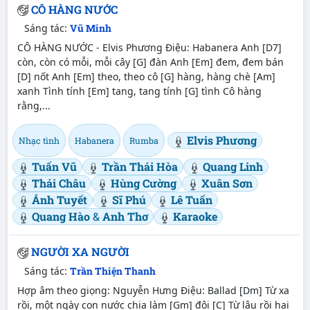
CÔ HÀNG NƯỚC
Sáng tác:
Vũ Minh
CÔ HÀNG NƯỚC - Elvis Phương Điệu: Habanera Anh [D7]
còn, còn có mỗi, mỗi cây [G] đàn Anh [Em] đem, đem bán
[D] nốt Anh [Em] theo, theo cô [G] hàng, hàng chè [Am]
xanh Tình tính [Em] tang, tang tính [G] tình Cô hàng
rằng,...
Elvis Phương
Nhạc tình
Habanera
Rumba
Tuấn Vũ
Trần Thái Hòa
Quang Linh
Thái Châu
Hùng Cường
Xuân Sơn
Ánh Tuyết
Sĩ Phú
Lê Tuấn
Quang Hào
&
Anh Thơ
Karaoke
NGƯỜI XA NGƯỜI
Sáng tác:
Trần Thiện Thanh
Hợp âm theo giọng: Nguyễn Hưng Điệu: Ballad [Dm] Từ xa
rồi, một ngày con nước chia làm [Gm] đôi [C] Từ lâu rồi hai