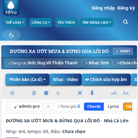
Đăng nhập
|
Đăng ký
THỂ LOẠI
CÔNG CỤ
YÊU THÍCH
TÌM NÂNG CAO
ĐƯỜNG XA ƯỚT MƯA & ĐỪNG QUA LỐI ĐÓ
♬ SHEET
Sáng tác:
Đức Huy
,
Võ Thiện Thanh
Nhạc tình
Chưa ch
Phiên bản (Ca sĩ)
Nhạc - Video
✏️ Chỉnh sửa hợp âm
S
admin-pro
Tone gốc:
E
Chords
Lyrics
Nâng 
ĐƯỜNG XA ƯỚT MƯA & ĐỪNG QUA LỐI ĐÓ
-
Nhà Cá Lớn
Nhịp: 4/4, tempo: 69, điệu:
Chưa chọn
=====