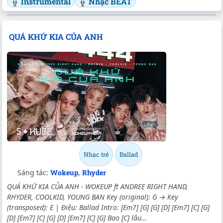
Instrumental
Nhạc BEAT
QUÁ KHỨ KIA CỦA ANH
Nhạc trẻ
Ballad
Sáng tác:
Wokeup
,
Rhyder
QUÁ KHỨ KIA CỦA ANH - WOKEUP ft ANDREE RIGHT HAND,
RHYDER, COOLKID, YOUNG BAN Key (original): G → Key
(transposed): E | Điệu: Ballad Intro: [Em7] [G] [G] [D] [Em7] [C] [G]
[D] [Em7] [C] [G] [D] [Em7] [C] [G] Bao [C] lâu...