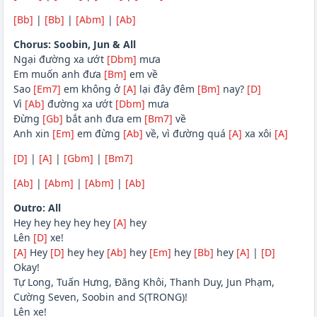
[Bb]
|
[Bb]
|
[Abm]
|
[Ab]
Chorus: Soobin, Jun & All
Ngại đường xa ướt
[Dbm]
mưa
Em muốn anh đưa
[Bm]
em về
Sao
[Em7]
em không ở
[A]
lại đây đêm
[Bm]
nay?
[D]
Vì
[Ab]
đường xa ướt
[Dbm]
mưa
Đừng
[Gb]
bắt anh đưa em
[Bm7]
về
Anh xin
[Em]
em đừng
[Ab]
về, vì đường quá
[A]
xa xôi
[A]
[D]
|
[A]
|
[Gbm]
|
[Bm7]
[Ab]
|
[Abm]
|
[Abm]
|
[Ab]
Outro: All
Hey hey hey hey hey
[A]
hey
Lên
[D]
xe!
[A]
Hey
[D]
hey hey
[Ab]
hey
[Em]
hey
[Bb]
hey
[A]
|
[D]
Okay!
Tự Long, Tuấn Hưng, Đăng Khôi, Thanh Duy, Jun Phạm,
Cường Seven, Soobin and S(TRONG)!
Lên xe!