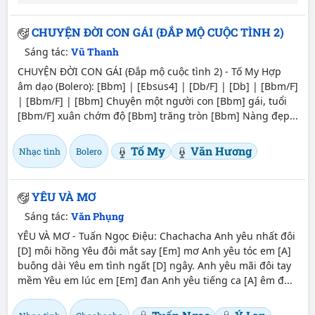
CHUYỆN ĐỜI CON GÁI (ĐẮP MỘ CUỘC TÌNH 2)
Sáng tác:
Vũ Thanh
CHUYỆN ĐỜI CON GÁI (Đắp mộ cuộc tình 2) - Tố My Hợp
âm dạo (Bolero): [Bbm] | [Ebsus4] | [Db/F] | [Db] | [Bbm/F]
| [Bbm/F] | [Bbm] Chuyện một người con [Bbm] gái, tuổi
[Bbm/F] xuân chớm độ [Bbm] trăng tròn [Bbm] Nàng đẹp...
Tố My
Văn Hương
Nhạc tình
Bolero
YÊU VÀ MƠ
Sáng tác:
Văn Phụng
YÊU VÀ MƠ - Tuấn Ngọc Điệu: Chachacha Anh yêu nhất đôi
[D] môi hồng Yêu đôi mắt say [Em] mơ Anh yêu tóc em [A]
buông dài Yêu em tình ngất [D] ngây. Anh yêu mãi đôi tay
mềm Yêu em lúc em [Em] đan Anh yêu tiếng ca [A] êm đ...