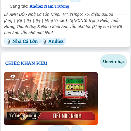
Sáng tác:
Andiez Nam Trương
LÀ ANH ĐÓ - Nhà Cá Lớn Nhịp: 4/4, tempo: 75, điệu: Ballad =====
[Am] | [G] | [F] | [F] | [Am] Verse 1: S(TRONG) Trọng Hiếu, Tuấn
Hưng, Thanh Duy & Đăng Khôi Anh vẫn nhớ lúc [F] ấy em thế [G]
nào Anh vẫn nhớ môi [Em]...
Nhà Cá Lớn
Andiez
Sheet nhạc
CHIẾC KHĂN PIÊU