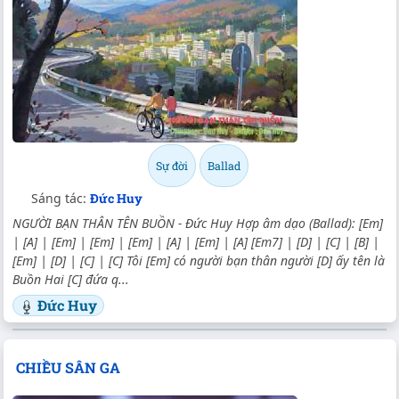
Sự đời
Ballad
Sáng tác:
Đức Huy
NGƯỜI BẠN THÂN TÊN BUỒN - Đức Huy Hợp âm dạo (Ballad): [Em]
| [A] | [Em] | [Em] | [Em] | [A] | [Em] | [A] [Em7] | [D] | [C] | [B] |
[Em] | [D] | [C] | [C] Tôi [Em] có người bạn thân người [D] ấy tên là
Buồn Hai [C] đứa q...
Đức Huy
CHIỀU SÂN GA