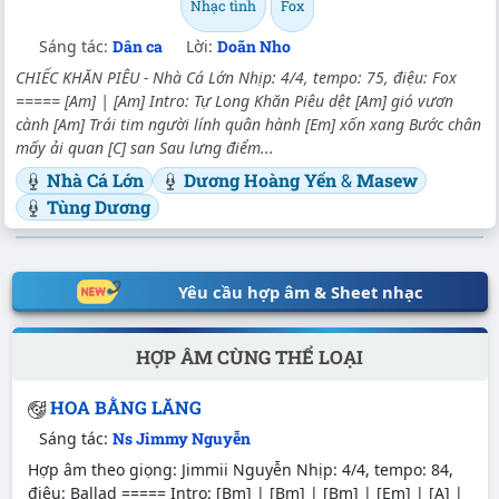
Nhạc tình
Fox
Sáng tác:
Dân ca
Lời:
Doãn Nho
CHIẾC KHĂN PIÊU - Nhà Cá Lớn Nhịp: 4/4, tempo: 75, điệu: Fox
===== [Am] | [Am] Intro: Tự Long Khăn Piêu dệt [Am] gió vươn
cành [Am] Trái tim người lính quân hành [Em] xốn xang Bước chân
mấy ải quan [C] san Sau lưng điểm...
Nhà Cá Lớn
Dương Hoàng Yến
&
Masew
Tùng Dương
Yêu cầu hợp âm & Sheet nhạc
HỢP ÂM CÙNG THỂ LOẠI
HOA BẰNG LĂNG
Sáng tác:
Ns Jimmy Nguyễn
Hợp âm theo giọng: Jimmii Nguyễn Nhịp: 4/4, tempo: 84,
điệu: Ballad ===== Intro: [Bm] | [Bm] | [Bm] | [Em] | [A] |