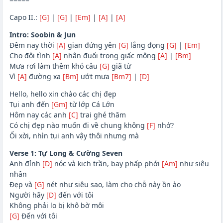
Capo II.:
[G]
|
[G]
|
[Em]
|
[A]
|
[A]
Intro: Soobin & Jun
Đêm nay thời
[A]
gian đứng yên
[G]
lắng đọng
[G]
|
[Em]
Cho đôi tình
[A]
nhân đuối trong giấc mộng
[A]
|
[Bm]
Mưa rơi làm thêm khó câu
[G]
giã từ
Vì
[A]
đường xa
[Bm]
ướt mưa
[Bm7]
|
[D]
Hello, hello xin chào các chị đẹp
Tụi anh đến
[Gm]
từ lớp Cá Lớn
Hôm nay các anh
[C]
trai ghé thăm
Có chị đẹp nào muốn đi về chung không
[F]
nhở?
Ối xời, nhìn tụi anh vậy thôi nhưng mà
Verse 1: Tự Long & Cường Seven
Anh đỉnh
[D]
nóc và kịch trần, bay phấp phới
[Am]
như siêu
nhân
Đẹp và
[G]
nét như siêu sao, làm cho chỗ này ồn ào
Người hãy
[D]
đến với tôi
Không phải lo bị khô bờ môi
[G]
Đến với tôi