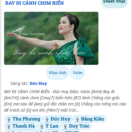
Sheet nhạc
BAY ĐI CÁNH CHIM BIỂN
Nhạc tình
Valse
Sáng tác:
Đức Huy
BAY ĐI CÁNH CHIM BIỂN - Đức Huy Điệu: Valse [Am9] Bay đi
[Am7/G] cánh chim [Cmaj7] biển hiền [B7] lành Chẳng còn giấc
[Em] mơ nào để [Am] giữ đôi chân em [D] Chẳng còn tiếng nói nào
để trách cứ [G] em Khi [F#m7] mặt trời...
Thu Phương
Đức Huy
Bằng Kiều
Thanh Hà
Ý Lan
Duy Trác