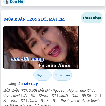
Don Hồ
Sheet nhạc
MÙA XUÂN TRONG ĐÔI MẮT EM
Nhạc tình
Chưa chọn
Sáng tác:
Đức Huy
MÙA XUÂN TRONG ĐÔI MẮT EM - Ngọc Lan Hợp âm dạo (Chưa
chọn): [Em] | [A] | [G] | [D/Gb] | [C] | [Bm7] | [Em] | [D] [G] | [A] |
[G] | [Gb] | [C] | [Gbm] | [Em7] | [Em] Thành phố [Em] này thành
phố [G] mưa bay Như [A] mãi m...