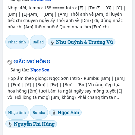
Nhịp: 4/4, tempo: 158 ===== Intro: [E] | [Dm7] | [G] | [C] |
[Bm] | [E]-[Am] | [Dm] | [Am] Thôi anh về [Am] đi luyến
tiếc chi chuyện ngày ấy Thôi anh về [Dm7] đi, đừng nhắc
nữa chi [Am] thêm buồn! Quen nhau làm [Em] chi...
Như Quỳnh
&
Trường Vũ
Nhạc tình
Ballad
GIẤC MƠ HỒNG
Sáng tác:
Ngọc Sơn
Hợp âm theo giọng: Ngọc Sơn Intro - Rumba: [Bm] | [Bm]
| [Em] | [A] | [Bm] | [F#] | [Bm] | [Bm] Vì nàng đẹp tựa
hoa hồng [Bm] tươi Làm ta ngát ngây say mộng tuyệt [E]
vời Hỏi lòng ta mơ gì [Bm] không? Phải chăng tim ta r...
Ngọc Sơn
Nhạc tình
Rumba
Nguyễn Phi Hùng