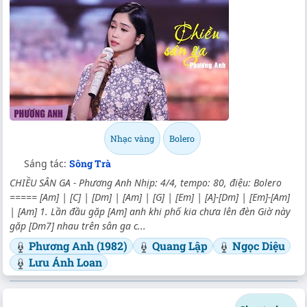
Nhạc vàng
Bolero
Sáng tác:
Sông Trà
CHIỀU SÂN GA - Phương Anh Nhịp: 4/4, tempo: 80, điệu: Bolero
===== [Am] | [C] | [Dm] | [Am] | [G] | [Em] | [A]-[Dm] | [Em]-[Am]
| [Am] 1. Lần đầu gặp [Am] anh khi phố kia chưa lên đèn Giờ này
gặp [Dm7] nhau trên sân ga c...
Phương Anh (1982)
Quang Lập
Ngọc Diệu
Lưu Ánh Loan