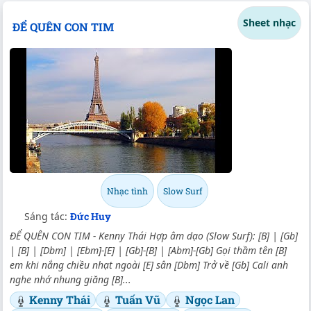
Sheet nhạc
ĐỂ QUÊN CON TIM
Nhạc tình
Slow Surf
Sáng tác:
Đức Huy
ĐỂ QUÊN CON TIM - Kenny Thái Hợp âm dạo (Slow Surf): [B] | [Gb]
| [B] | [Dbm] | [Ebm]-[E] | [Gb]-[B] | [Abm]-[Gb] Gọi thầm tên [B]
em khi nắng chiều nhạt ngoài [E] sân [Dbm] Trở về [Gb] Cali anh
nghe nhớ nhung giăng [B]...
Kenny Thái
Tuấn Vũ
Ngọc Lan