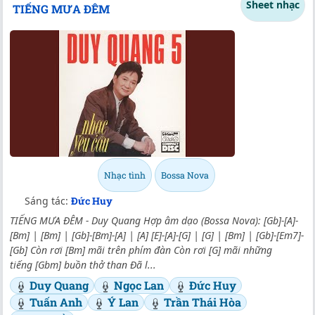
Sheet nhạc
TIẾNG MƯA ĐÊM
Nhạc tình
Bossa Nova
Sáng tác:
Đức Huy
TIẾNG MƯA ĐÊM - Duy Quang Hợp âm dạo (Bossa Nova): [Gb]-[A]-
[Bm] | [Bm] | [Gb]-[Bm]-[A] | [A] [E]-[A]-[G] | [G] | [Bm] | [Gb]-[Em7]-
[Gb] Còn rơi [Bm] mãi trên phím đàn Còn rơi [G] mãi những
tiếng [Gbm] buồn thở than Đã l...
Duy Quang
Ngọc Lan
Đức Huy
Tuấn Anh
Ý Lan
Trần Thái Hòa