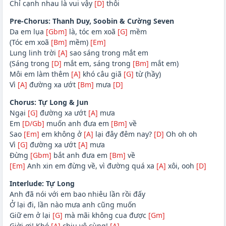
Chỉ cạnh nhau là vui vậy
[D]
thôi
Pre-Chorus: Thanh Duy, Soobin & Cường Seven
Da em lụa
[Gbm]
là, tóc em xoã
[G]
mềm
(Tóc em xoã
[Bm]
mềm)
[Em]
Lung linh trời
[A]
sao sáng trong mắt em
(Sáng trong
[D]
mắt em, sáng trong
[Bm]
mắt em)
Môi em làm thêm
[A]
khó câu giã
[G]
từ (hầy)
Vì
[A]
đường xa ướt
[Bm]
mưa
[D]
Chorus: Tự Long & Jun
Ngại
[G]
đường xa ướt
[A]
mưa
Em
[D/Gb]
muốn anh đưa em
[Bm]
về
Sao
[Em]
em không ở
[A]
lại đây đêm nay?
[D]
Oh oh oh
Vì
[G]
đường xa ướt
[A]
mưa
Đừng
[Gbm]
bắt anh đưa em
[Bm]
về
[Em]
Anh xin em đừng về, vì đường quá xa
[A]
xôi, ooh
[D]
Interlude: Tự Long
Anh đã nói với em bao nhiêu lần rồi đấy
Ở lại đi, lần nào mưa anh cũng muốn
Giữ em ở lại
[G]
mà mãi không cua được
[Gm]
Giời ơi! Khó
[A]
chịu vô cùng!
[A]