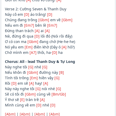
Verse 2: Cường Seven & Thanh Duy
Này cô em
[D]
áo trắng!
[D]
Chúng đang trông
[Gbm]
em về
[Gbm]
Nếu em đi
[Em7]
bên lề
[Em7]
Đừng than trách
[A]
ai
[A]
Nè, đừng đi qua
[D]
lối đó (Nói rồi đấy)
Ơ có con ma
[Gbm]
đang chờ (He-he-he)
Nó yêu em
[Em]
điên khờ (Dậy ó
[A]
hỏ?)
Chờ mình em
[A7]
thôi, ha-
[D]
ha
Chorus: All - lead Thanh Duy & Tự Long
Này nghe tôi
[G]
nhé
[G]
Nếu khôn đi
[Gbm]
đường này
[B]
Tính tôi trông
[Em]
hiền vậy
[G]
Rồi
[D]
em sẽ
[A]
hay!
[A]
Này này nghe tôi
[G]
nói nhé
[G]
Sẽ có tôi đi
[Gbm]
cùng về
[Bm/Gb]
Ý thơ sẽ
[E]
tràn trề
[A]
Mình cùng về em
[D]
nhé
[D]
[Abm]
|
[Abm]
|
[Abm]
|
[Abm]