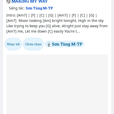
MAKING MY WAY
Sáng tác:
Sơn Tùng M-TP
Intro: [Am7] | [F] | [C] | [G] | [Am7] | [F] | [C] | [G] |
[Am7] Moon looking [Am] bright tonight, High in the sky
Like trying to keep you [G] alive, Alright Just stay away from
[Am7] me, Let me down [C] easily You’re t...
Sơn Tùng M-TP
Nhạc trẻ
Chưa chọn