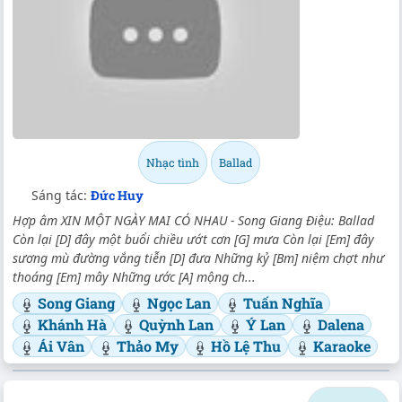
Nhạc tình
Ballad
Sáng tác:
Đức Huy
Hợp âm XIN MỘT NGÀY MAI CÓ NHAU - Song Giang Điệu: Ballad
Còn lại [D] đây một buổi chiều ướt cơn [G] mưa Còn lại [Em] đây
sương mù đường vắng tiễn [D] đưa Những kỷ [Bm] niệm chợt như
thoáng [Em] mây Những ước [A] mộng ch...
Song Giang
Ngọc Lan
Tuấn Nghĩa
Khánh Hà
Quỳnh Lan
Ý Lan
Dalena
Ái Vân
Thảo My
Hồ Lệ Thu
Karaoke