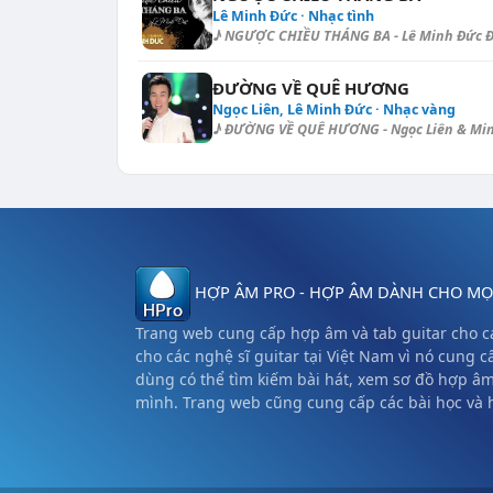
Lê Minh Đức · Nhạc tình
♪ NGƯỢC CHIỀU THÁNG BA - Lê Minh Đức Điệ
ĐƯỜNG VỀ QUÊ HƯƠNG
Ngọc Liên, Lê Minh Đức · Nhạc vàng
♪ ĐƯỜNG VỀ QUÊ HƯƠNG - Ngọc Liên & Minh 
HỢP ÂM PRO - HỢP ÂM DÀNH CHO MỌI
Trang web cung cấp hợp âm và tab guitar cho cá
cho các nghệ sĩ guitar tại Việt Nam vì nó cung c
dùng có thể tìm kiếm bài hát, xem sơ đồ hợp â
mình. Trang web cũng cung cấp các bài học và