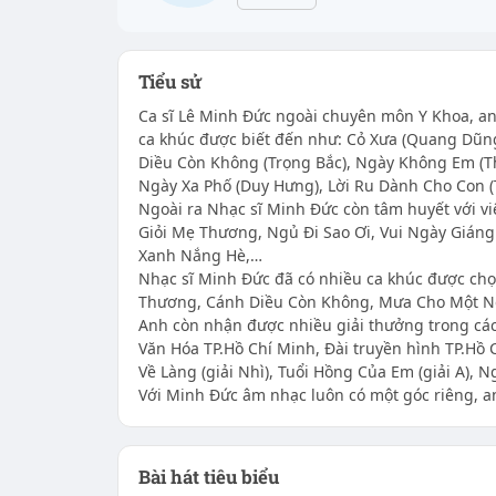
Tiểu sử
Ca sĩ Lê Minh Đức ngoài chuyên môn Y Khoa, an
ca khúc được biết đến như: Cỏ Xưa (Quang Dũng)
Diều Còn Không (Trọng Bắc), Ngày Không Em (Th
Ngày Xa Phố (Duy Hưng), Lời Ru Dành Cho Con 
Ngoài ra Nhạc sĩ Minh Đức còn tâm huyết với vi
Giỏi Mẹ Thương, Ngủ Đi Sao Ơi, Vui Ngày Giáng
Xanh Nắng Hè,…
Nhạc sĩ Minh Đức đã có nhiều ca khúc được chọ
Thương, Cánh Diều Còn Không, Mưa Cho Một N
Anh còn nhận được nhiều giải thưởng trong cá
Văn Hóa TP.Hồ Chí Minh, Đài truyền hình TP.Hồ 
Về Làng (giải Nhì), Tuổi Hồng Của Em (giải A), Ng
Với Minh Đức âm nhạc luôn có một góc riêng, 
Bài hát tiêu biểu