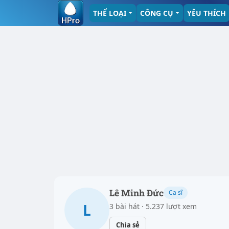
THỂ LOẠI
CÔNG CỤ
YÊU THÍCH
Lê Minh Đức
Ca sĩ
L
3 bài hát · 5.237 lượt xem
Chia sẻ