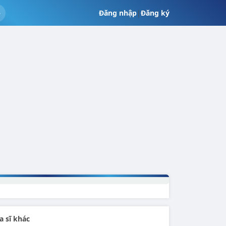
Đăng nhập
|
Đăng ký
a sĩ khác