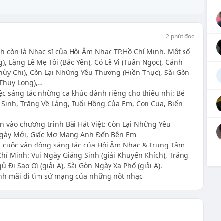
2 phút đọc
h còn là Nhạc sĩ của Hội Âm Nhạc TP.Hồ Chí Minh. Một số
, Lặng Lẽ Mẹ Tôi (Bảo Yến), Có Lẽ Vì (Tuấn Ngọc), Cánh
ùy Chi), Còn Lại Những Yêu Thương (Hiền Thục), Sài Gòn
(Thụy Long),…
ệc sáng tác những ca khúc dành riêng cho thiếu nhi: Bé
 Sinh, Trăng Về Làng, Tuổi Hồng Của Em, Con Cua, Biển
n vào chương trình Bài Hát Việt: Còn Lại Những Yêu
gày Mới, Giấc Mơ Mang Anh Đến Bên Em
c cuộc vận động sáng tác của Hội Âm Nhạc & Trung Tâm
Chí Minh: Vui Ngày Giáng Sinh (giải Khuyến Khích), Trăng
ủ Đi Sao Ơi (giải A), Sài Gòn Ngày Xa Phố (giải A).
anh mãi đi tìm sứ mạng của những nốt nhạc