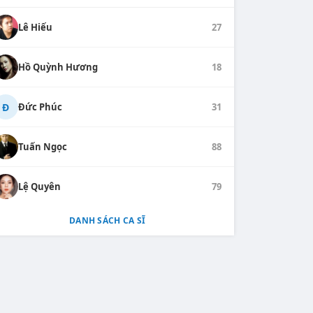
Lê Hiếu
27
Hồ Quỳnh Hương
18
Đ
Đức Phúc
31
Tuấn Ngọc
88
Lệ Quyên
79
DANH SÁCH CA SĨ