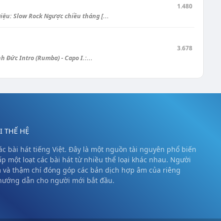
1.480
u: Slow Rock Ngược chiều tháng [...
3.678
Đức Intro (Rumba) - Capo I.:...
 THẾ HỆ
c bài hát tiếng Việt. Đây là một nguồn tài nguyên phổ biến
ấp một loạt các bài hát từ nhiều thể loại khác nhau. Người
m và thậm chí đóng góp các bản dịch hợp âm của riêng
 hướng dẫn cho người mới bắt đầu.