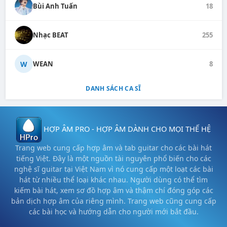
Bùi Anh Tuấn
18
Nhạc BEAT
255
W
WEAN
8
DANH SÁCH CA SĨ
HỢP ÂM PRO - HỢP ÂM DÀNH CHO MỌI THẾ HỆ
Trang web cung cấp hợp âm và tab guitar cho các bài hát
tiếng Việt. Đây là một nguồn tài nguyên phổ biến cho các
nghệ sĩ guitar tại Việt Nam vì nó cung cấp một loạt các bài
hát từ nhiều thể loại khác nhau. Người dùng có thể tìm
kiếm bài hát, xem sơ đồ hợp âm và thậm chí đóng góp các
bản dịch hợp âm của riêng mình. Trang web cũng cung cấp
các bài học và hướng dẫn cho người mới bắt đầu.