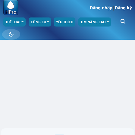
Đăng nhập
|
Đăng ký
THỂ LOẠI
CÔNG CỤ
YÊU THÍCH
TÌM NÂNG CAO