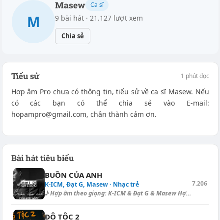
Masew
Ca sĩ
M
9 bài hát · 21.127 lượt xem
Chia sẻ
Tiểu sử
1 phút đọc
Hợp âm Pro chưa có thông tin, tiểu sử về ca sĩ Masew. Nếu
có các bạn có thể chia sẻ vào E-mail:
hopampro@gmail.com, chân thành cảm ơn.
Bài hát tiêu biểu
BUỒN CỦA ANH
7.206
K-ICM, Đạt G, Masew · Nhạc trẻ
♪ Hợp âm theo giọng: K-ICM & Đạt G & Masew Hợp âm dạo - Slow Bal...
ĐỘ TỘC 2