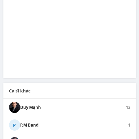
Ca sĩ khác
Duy Mạnh
13
P
P.M Band
1