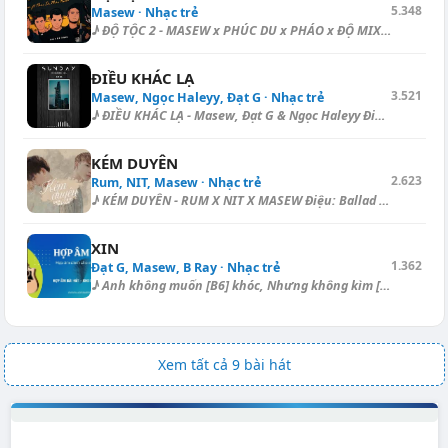
5.348
Masew · Nhạc trẻ
♪ ĐỘ TỘC 2 - MASEW x PHÚC DU x PHÁO x ĐỘ MIXI Intro - Rap: [Gbm] | [D] |...
ĐIỀU KHÁC LẠ
3.521
Masew, Ngọc Haleyy, Đạt G · Nhạc trẻ
♪ ĐIỀU KHÁC LẠ - Masew, Đạt G & Ngọc Haleyy Điệu: Ballad 1. [Am] Anh...
KÉM DUYÊN
2.623
Rum, NIT, Masew · Nhạc trẻ
♪ KÉM DUYÊN - RUM X NIT X MASEW Điệu: Ballad Một chiều mưa trong lòng [E...
XIN
1.362
Đạt G, Masew, B Ray · Nhạc trẻ
♪ Anh không muốn [B6] khóc, Nhưng không kìm [Ebm] được nước [Ebm/Bb] mắt...
Xem tất cả 9 bài hát