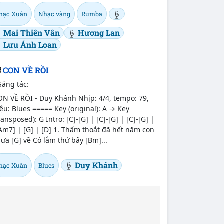
hạc Xuân
Nhạc vàng
Rumba
Mai Thiên Vân
Hương Lan
Lưu Ánh Loan
CON VỀ RỒI
Sáng tác:
ON VỀ RỒI - Duy Khánh Nhịp: 4/4, tempo: 79,
ệu: Blues ===== Key (original): A → Key
ransposed): G Intro: [C]-[G] | [C]-[G] | [C]-[G] |
Am7] | [G] | [D] 1. Thấm thoắt đã hết năm con
ưa [G] về Có lắm thứ bấy [Bm]...
Duy Khánh
hạc Xuân
Blues