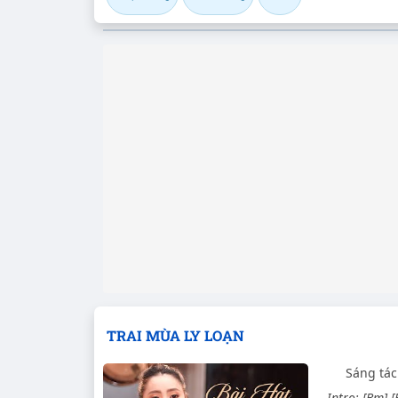
TRAI MÙA LY LOẠN
Sáng tác
Intro: [Bm]-[E