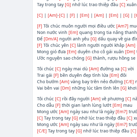
Tay trong tay
[G]
nhớ lúc trao thiệp đầu
[C]
xuân
[C]
|
[Am]
-
[C]
|
[F]
|
[Em]
|
[Am]
|
[Em]
|
[G]
|
[
[F]
Tôi chúc muôn người mọi điều ước
[Am7]
mu
Non nước vinh
[Em]
quang trong tia nắng than
Để
[Dm/A]
người anh yêu
[G]
dấu quay về gia đì
[F]
Tôi chúc yên
[C]
lành người người khắp
[Am]
Mong gió đưa
[Em]
duyên cho cô gái xuân
[Dm]
Ước nguyện sao chóng
[G]
thành, rượu hồng se
Tôi chúc
[C]
ngày mai dù
[Am]
đường xa
[C]
vời
Trai gái
[F]
bền duyên đẹp tình lứa
[Em]
đôi
Cho bướm
[Am]
vàng bay trên nẻo đường
[C/E]
m
Vai bên vai
[Dm]
những lúc tâm tình lên
[G]
khơi
Tôi chúc
[C]
rồi đây người
[Am]
về phương
[C]
nà
Cho dẫu
[F]
thời gian lạnh lùng lướt
[Em]
mau
Mong ước
[Am]
ngày sau như là ngày
[Em7]
trư
[C]
Tay trong tay
[G]
nhớ lúc trao thiệp đầu
[C]
x
Mong ước
[Am]
ngày sau như là ngày
[Em7]
trư
[C/E]
Tay trong tay
[G]
nhớ lúc trao thiệp đầu
[C]