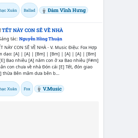
Đàm Vĩnh Hưng
hạc Xuân
Ballad
TẾT NÀY CON SẼ VỀ NHÀ
Sáng tác:
Nguyễn Hồng Thuận
ẾT NÀY CON SẼ VỀ NHÀ - V. Music Điệu: Fox Hợp
 dạo: [A] | [A] | [Bm] | [Bm] | [A] | [A] | [Bm]
[E] Bao nhiêu [A] năm con ở xa Bao nhiêu [F#m]
ân con chưa về nhà Đón cái [E] Tết, đón giao
A] thừa Bên mâm dưa bên b...
V.Music
hạc Xuân
Fox