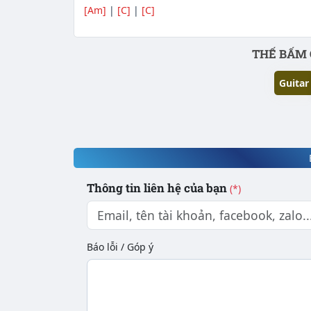
[Am]
|
[C]
|
[C]
Phần nội dung
THẾ BẤM 
Guitar
Thông tin liên hệ của bạn
(*)
Báo lỗi / Góp ý