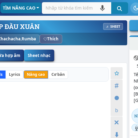
TÌM NÂNG CAO
P ĐẦU XUÂN
♬ SHEET
Chachacha
,
Rumba
Thích
sửa hợp âm
Sheet nhạc
T
ds
Lyrics
Nâng cao
Cơ bản
Nh
(o
[B
[G
N