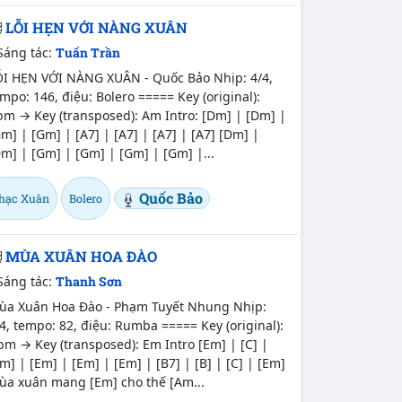
LỖI HẸN VỚI NÀNG XUÂN
Sáng tác:
Tuấn Trần
ỖI HẸN VỚI NÀNG XUÂN - Quốc Bảo Nhịp: 4/4,
mpo: 146, điệu: Bolero ===== Key (original):
m → Key (transposed): Am Intro: [Dm] | [Dm] |
m] | [Gm] | [A7] | [A7] | [A7] | [A7] [Dm] |
m] | [Gm] | [Gm] | [Gm] | [Gm] |...
Quốc Bảo
hạc Xuân
Bolero
MÙA XUÂN HOA ĐÀO
Sáng tác:
Thanh Sơn
ùa Xuân Hoa Đào - Phạm Tuyết Nhung Nhịp:
4, tempo: 82, điệu: Rumba ===== Key (original):
m → Key (transposed): Em Intro [Em] | [C] |
m] | [Em] | [Em] | [Em] | [B7] | [B] | [C] | [Em]
ùa xuân mang [Em] cho thế [Am...