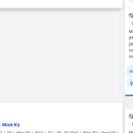
M
(H
[A
n
na
N
:
Minh Kỳ
H
] | [E] | [Bm]-[E] | [Em] | [E] | [E] [D]-[Em] | [Bm]-[E] | [Am]-[E] |