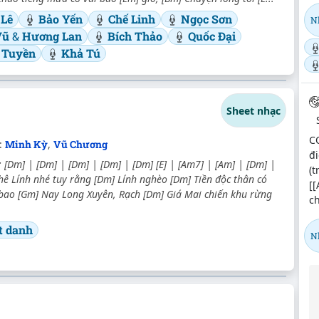
 Lê
Bảo Yến
Chế Linh
Ngọc Sơn
N
Vũ
&
Hương Lan
Bích Thảo
Quốc Đại
 Tuyền
Khả Tú
Sheet nhạc
C
:
Minh Kỳ
,
Vũ Chương
đi
[Dm] | [Dm] | [Dm] | [Dm] | [Dm] [E] | [Am7] | [Am] | [Dm] |
(t
ê Lính nhé tuy rằng [Dm] Lính nghèo [Dm] Tiền độc thân có
[[
 bao [Gm] Nay Long Xuyên, Rạch [Dm] Giá Mai chiến khu rừng
ch
t danh
N