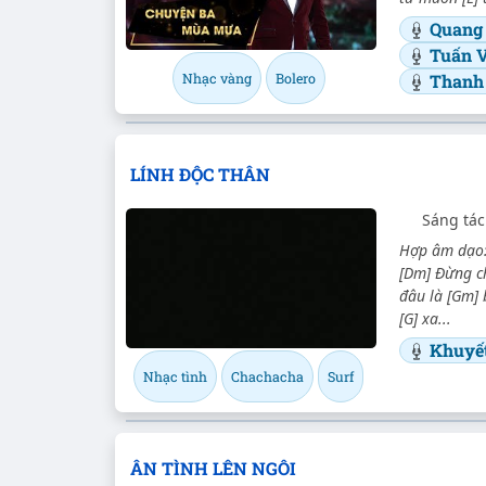
Quang
Tuấn 
Thanh
Nhạc vàng
Bolero
LÍNH ĐỘC THÂN
Sáng tác
Hợp âm dạo: 
[Dm] Đừng ch
đâu là [Gm]
[G] xa...
Khuyế
Nhạc tình
Chachacha
Surf
ÂN TÌNH LÊN NGÔI