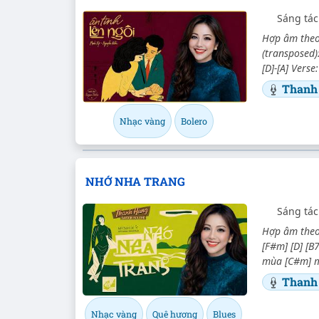
Sáng tá
Hợp âm theo 
(transposed):
[D]-[A] Verse
Thanh 
Nhạc vàng
Bolero
NHỚ NHA TRANG
Sáng tá
Hợp âm theo 
[F#m] [D] [B
mùa [C#m] mớ
Thanh 
Nhạc vàng
Quê hương
Blues