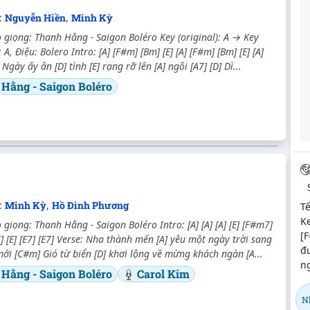
c:
Nguyễn Hiền
,
Minh Kỳ
giọng: Thanh Hằng - Saigon Boléro Key (original): A → Key
 A, Điệu: Bolero Intro: [A] [F#m] [Bm] [E] [A] [F#m] [Bm] [E] [A]
: Ngày ấy ân [D] tình [E] rạng rỡ lên [A] ngôi [A7] [D] Dì...
Hằng - Saigon Boléro
c:
Minh Kỳ
,
Hồ Đình Phương
Tế
Ke
giọng: Thanh Hằng - Saigon Boléro Intro: [A] [A] [A] [E] [F#m7]
[F
7] [E] [E7] [E7] Verse: Nha thành mến [A] yêu một ngày trời sang
đ
i [C#m] Gió từ biển [D] khơi lộng về mừng khách ngàn [A...
ng
Hằng - Saigon Boléro
Carol Kim
N