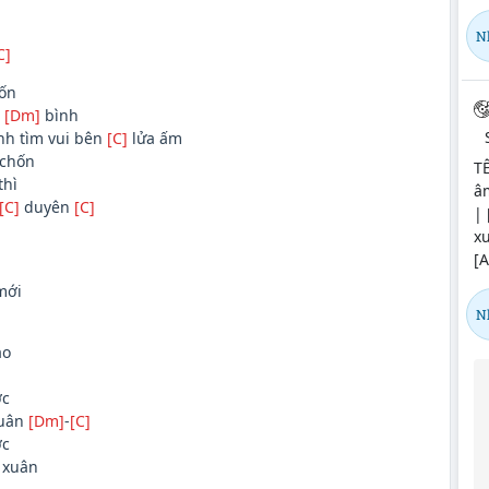
N
C]
ốn
h
[Dm]
bình
nh tìm vui bên
[C]
lửa ấm
chốn
T
thì
âm
[C]
duyên
[C]
| 
xu
[
ới
N
o
ớc
uân
[Dm]
-
[C]
ớc
xuân