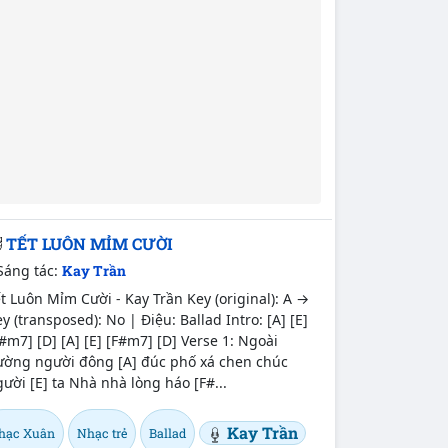
TẾT LUÔN MỈM CƯỜI
Sáng tác:
Kay Trần
t Luôn Mỉm Cười - Kay Trần Key (original): A →
y (transposed): No | Điệu: Ballad Intro: [A] [E]
#m7] [D] [A] [E] [F#m7] [D] Verse 1: Ngoài
ường người đông [A] đúc phố xá chen chúc
ười [E] ta Nhà nhà lòng háo [F#...
Kay Trần
hạc Xuân
Nhạc trẻ
Ballad