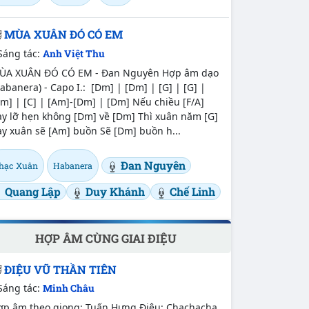
MÙA XUÂN ĐÓ CÓ EM
Sáng tác:
Anh Việt Thu
ÙA XUÂN ĐÓ CÓ EM - Đan Nguyên Hợp âm dạo
abanera) - Capo I.: [Dm] | [Dm] | [G] | [G] |
m] | [C] | [Am]-[Dm] | [Dm] Nếu chiều [F/A]
ay lỡ hẹn không [Dm] về [Dm] Thì xuân năm [G]
y xuân sẽ [Am] buồn Sẽ [Dm] buồn h...
Đan Nguyên
hạc Xuân
Habanera
Quang Lập
Duy Khánh
Chế Linh
HỢP ÂM CÙNG GIAI ĐIỆU
ĐIỆU VŨ THẦN TIÊN
Sáng tác:
Minh Châu
ợp âm theo giọng: Tuấn Hưng Điệu: Chachacha