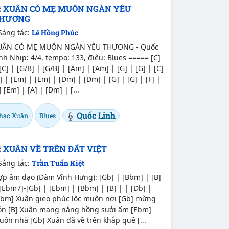
XUÂN CÓ MẸ MUÔN NGÀN YÊU
HƯƠNG
Sáng tác:
Lê Hồng Phúc
UÂN CÓ MẸ MUÔN NGÀN YÊU THƯƠNG - Quốc
nh Nhịp: 4/4, tempo: 133, điệu: Blues ===== [C]
[C] | [G/B] | [G/B] | [Am] | [Am] | [G] | [G] | [C]
] | [Em] | [Em] | [Dm] | [Dm] | [G] | [G] | [F] |
] [Em] | [A] | [Dm] | [...
Quốc Linh
hạc Xuân
Blues
XUÂN VỀ TRÊN ĐẤT VIỆT
Sáng tác:
Trần Tuấn Kiệt
ợp âm dạo (Đàm Vĩnh Hưng): [Gb] | [Bbm] | [B]
[Ebm7]-[Gb] | [Ebm] | [Bbm] | [B] | | [Db] |
Bbm] Xuân gieo phúc lộc muôn nơi [Gb] mừng
ón [B] Xuân mang nắng hồng sưởi ấm [Ebm]
ôn nhà [Gb] Xuân đã về trên khắp quê [...