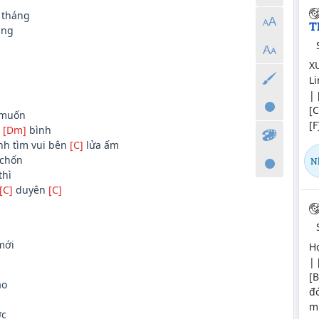
tháng
T
ng
X
Li
| 
[C
muốn
[F
h
[Dm]
bình
nh tìm vui bên
[C]
lửa ấm
chốn
N
thì
[C]
duyên
[C]
ới
H
| 
[
o
đ
mu
ớc