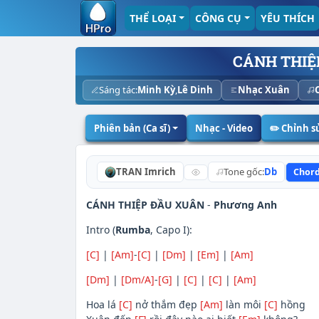
THỂ LOẠI
CÔNG CỤ
YÊU THÍCH
CÁNH THIỆ
Sáng tác:
Minh Kỳ
,
Lê Dinh
Nhạc Xuân
Phiên bản (Ca sĩ)
Nhạc - Video
✏️ Chỉnh 
TRAN Imrich
Tone gốc:
Db
Chor
CÁNH THIỆP ĐẦU XUÂN
-
Phương Anh
Intro (
Rumba
, Capo I):
[C]
|
[Am]
-
[C]
|
[Dm]
|
[Em]
|
[Am]
[Dm]
|
[Dm/A]
-
[G]
|
[C]
|
[C]
|
[Am]
Hoa lá
[C]
nở thắm đẹp
[Am]
làn môi
[C]
hồng