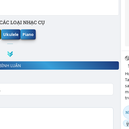
CÁC LOẠI NHẠC CỤ
Ukulele
Piano
BÌNH LUẬN
H
Ta
sa
m
tr
N