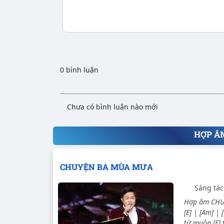
0 bình luận
Chưa có bình luận nào mới
HỢP Â
CHUYỆN BA MÙA MƯA
Sáng tác
Hợp âm CHUY
[E] | [Am] | 
từ muôn [E] 