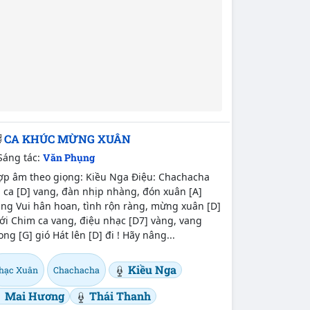
CA KHÚC MỪNG XUÂN
Sáng tác:
Văn Phụng
ợp âm theo giọng: Kiều Nga Điệu: Chachacha
 ca [D] vang, đàn nhịp nhàng, đón xuân [A]
ng Vui hân hoan, tình rộn ràng, mừng xuân [D]
ới Chim ca vang, điệu nhạc [D7] vàng, vang
ong [G] gió Hát lên [D] đi ! Hãy nâng...
Kiều Nga
hạc Xuân
Chachacha
Mai Hương
Thái Thanh