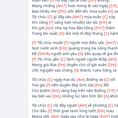
Xuân đến
[F]
rồi đây nào ai biết
[Em]
không?
Mang những
[Am7]
hoài mong đi vào ngày
[C/E]
Bao nhiêu mơ
[Dm]
ước đến khi mùa xuân
[G]
sa
Tôi chúc
[C]
gì đây vào
[Am7]
mùa xuân
[C]
này
Khi nắng
[F]
vàng tươi nhuộm làn tóc
[Em]
ai
Khi gió
[Am]
nhẹ lay hoa đào hồng
[Em7]
thắm
Trong khi xuân
[G]
ấm mới tô đẹp tháng
[C]
năm
[F]
Tôi chúc muôn
[F]
người mọi điều ước
[Am7]
Non nước vinh
[Em]
quang trong tia nắng than
Để
[Dm/A]
người anh yêu
[G]
dấu quay về gia đì
[F]
Tôi chúc yên
[C]
lành người người khắp
[Am]
Mong gió đưa
[Em]
duyên cho cô gái xuân
[Dm]
Ước nguyện sao chóng
[G]
thành, rượu hồng se
Tôi chúc
[C]
ngày mai dù
[Am]
đường xa
[C]
vời
Trai gái
[F]
bền duyên đẹp tình lứa
[Em]
đôi
Cho bướm
[Am]
vàng bay trên nẻo đường
[C/E]
m
Vai bên vai
[Dm]
những lúc tâm tình lên
[G]
khơi
Tôi chúc
[C]
rồi đây người
[Am]
về phương
[C]
nà
Cho dẫu
[F]
thời gian lạnh lùng lướt
[Em]
mau
Mong ước
[Am]
ngày sau như là ngày
[Em7]
trư