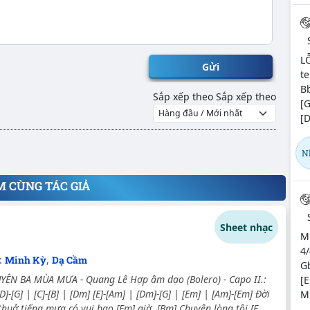
L
Gửi
te
Bb
Sắp xếp theo
Sắp xếp theo
[G
[D
N
M CÙNG TÁC GIẢ
Sheet nhạc
M
4/
:
Minh Kỳ
,
Dạ Cầm
Gb
ỆN BA MÙA MƯA - Quang Lê Hợp âm dạo (Bolero) - Capo II.:
[E
[D]-[G] | [C]-[B] | [Dm] [E]-[Am] | [Dm]-[G] | [Em] | [Am]-[Em] Đời
M
thuở tiếng mưa có vui bao [Em] giờ, [Bm] Chuyện lòng tôi [E...