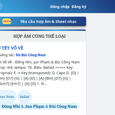
Đăng nhập
|
Đăng ký
Yêu cầu hợp âm & Sheet nhạc
HỢP ÂM CÙNG THỂ LOẠI
TẾT VỖ VỀ
Sáng tác:
Ns Bùi Công Nam
ết Vỗ Về - Đông Nhi, Jun Phạm & Bùi Công Nam
ịp: 4/4, tempo: 79, điệu: Ballad ===== Key
riginal): E → Key (transposed): D, Capo II. [D] |
m]-[D7]-[G] | [A]-[D] | [A]-[Bm] [D7]-[G] |
bm7]-[Em7] | [A]-[D] 1. N...
hạc Xuân
Ballad
Đông Nhi
&
Jun Phạm
&
Bùi Công Nam