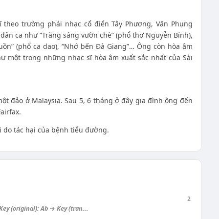
ĩ theo trường phái nhạc cổ điển Tây Phương, Văn Phụng
 dân ca như “Trăng sáng vườn chè” (phổ thơ Nguyễn Bính),
buồn” (phổ ca dao), “Nhớ bến Đà Giang”… Ông còn hòa âm
ư một trong những nhạc sĩ hòa âm xuất sắc nhất của Sài
t đảo ở Malaysia. Sau 5, 6 tháng ở đây gia đình ông đến
airfax.
do tác hại của bệnh tiểu đường.
2
ey (original): Ab → Key (tran...