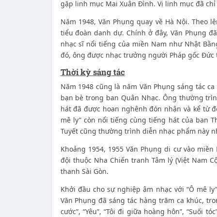
gặp linh mục Mai Xuân Đình. Vị linh mục đã chỉ 
Năm 1948, Văn Phụng quay về Hà Nội. Theo l
tiểu đoàn danh dự. Chính ở đây, Văn Phụng đ
nhạc sĩ nổi tiếng của miền Nam như Nhật Bằn
đó, ông được nhạc trưởng người Pháp gốc Đức 
Thời kỳ sáng tác
Năm 1948 cũng là năm Văn Phụng sáng tác ca k
bạn bè trong ban Quân Nhạc. Ông thường trìn
hát đã được hoan nghênh đón nhận và kể từ đó
mê ly” còn nổi tiếng cùng tiếng hát của ban 
Tuyết cũng thường trình diễn nhạc phẩm này n
Khoảng 1954, 1955 Văn Phụng di cư vào miền
đội thuộc Nha Chiến tranh Tâm lý (Việt Nam Cộ
thanh Sài Gòn.
Khởi đầu cho sự nghiệp âm nhạc với “Ô mê ly”
Văn Phụng đã sáng tác hàng trăm ca khúc, tro
cước”, “Yêu”, “Tôi đi giữa hoàng hôn”, “Suối tó