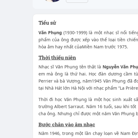
Tiểu sử
Văn Phụng
(1930-1999) là một nhạc sĩ nổi ti
phẩm của ông được xếp vào thể loại tiền chi
hòa âm hay nhất củaMiền Nam trước 1975.
Thời thiếu niên
Nhạc sĩ Văn Phụng tên thật là
Nguyễn Văn Ph
em mà ông là thứ hai. Học đàn dương cầm từ
Perrier và bà Vượng, năm1945 Văn Phụng đã đo
tại Nhà Hát lớn Hà Nội với nhạc phẩm “La Prière
Thời đi học Văn Phụng là một học sinh xuất sắ
trường Albert Sarraut. Năm 16 tuổi, sau khi tố
cha ông. Nhưng chỉ được một năm Văn Phụng b
Bước chân vào âm nhạc
Năm 1946, trong một lần chạy loạn về Nam Địn