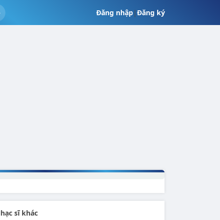
Đăng nhập
|
Đăng ký
hạc sĩ khác