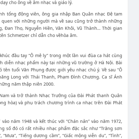
dạy cho ông về âm nhạc và giáo lý.
ệnh tổng động viên, ông gia nhập Ban Quân nhạc Đệ tam
ã quen với những người mà về sau cũng trở thành những
g, Đan Thọ, Nguyễn Hiền, Văn Khôi, Vũ Thành… Thời gian
tên Schmetzer chỉ dẫn cho vềhòa âm.
húc đầu tay “Ô mê ly” trong một lần vui đùa ca hát cùng
h diễn nhạc phẩm này tại những vũ trường ở Hà Nội. Bài
 tên tuổi Văn Phụng được giới yêu nhạc chú ý. Về sau “Ô
Thăng Long với Thái Thanh, Phạm Đình Chương. Ca sĩ Ánh
hững năm thập niên 2000.
 Nam và trở thành Nhạc Trưởng của Đài Phát thanh Quân
ng hòa) và phụ trách chương trình ca nhạc trên Đài Phát
 vào năm 1948 và kết thúc với “Chán nản” vào năm 1972,
ng số đó có rất nhiều nhạc phẩm đặc sắc như “Trăng sơn
c”, “Mưa”, “Tiếng dương cầm”, “Giấc mộng viễn du”, “Tình”,