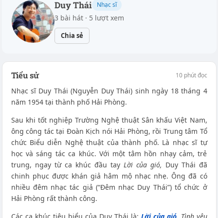
Duy Thái
Nhạc sĩ
3 bài hát · 5 lượt xem
Chia sẻ
Tiểu sử
10 phút đọc
Nhạc sĩ Duy Thái (Nguyễn Duy Thái) sinh ngày 18 tháng 4
năm 1954 tại thành phố Hải Phòng.
Sau khi tốt nghiệp Trường Nghệ thuật Sân khấu Việt Nam,
ông công tác tại Đoàn Kịch nói Hải Phòng, rồi Trung tâm Tổ
chức Biểu diễn Nghệ thuật của thành phố. Là nhạc sĩ tự
học và sáng tác ca khúc. Với một tâm hồn nhạy cảm, trẻ
trung, ngay từ ca khúc đầu tay
Lời của gió,
Duy Thái đã
chinh phục được khán giả hâm mộ nhạc nhẹ. Ông đã có
nhiều đêm nhạc tác giả (“Đêm nhạc Duy Thái”) tổ chức ở
Hải Phòng rất thành công.
Các ca khúc tiêu biểu của Duy Thái là:
Lời của gió
, Tình yêu