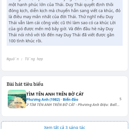
một hạnh phúc lớn của Thái. Duy Thái quyết định thôi
đóng kịch, diễn kịch mà chuyển hẳn sang viết ca khúc, đó
là điều may mắn nhất của đời Thái. Thử nghĩ nếu Duy
Thái vẫn làm cái công việc cũ thì làm sao có ca khúc Lời
của gió được mến mộ bây giờ. Và đến đầu hè này Duy
Thái nói nhỏ với tôi đến nay Duy Thái đã viết được gần
100 tình khúc rồi.
Nguồn : Tổng hợp
Bài hát tiêu biểu
TÌM TÊN ANH TRÊN BỜ CÁT
5
Phương Anh (1982) · Biển đảo
♪ TÌM TÊN ANH TRÊN BỜ CÁT - Phương Anh Điệu: Ballad [Dm] Anh hãy [E7] đi...
Xem tất cả 3 sáng tác