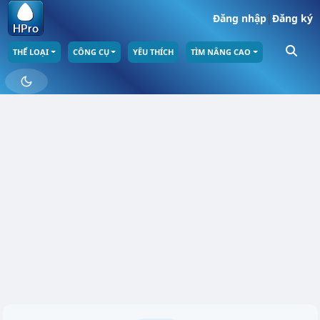
Đăng nhập
|
Đăng ký
THỂ LOẠI
CÔNG CỤ
YÊU THÍCH
TÌM NÂNG CAO