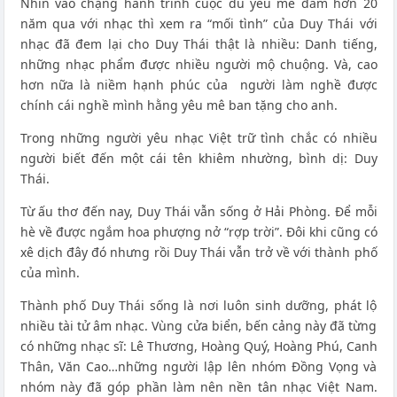
Nhìn vào chặng hành trình cuộc du yêu mê đắm hơn 20
năm qua với nhạc thì xem ra “mối tình” của Duy Thái với
nhạc đã đem lại cho Duy Thái thật là nhiều: Danh tiếng,
những nhạc phẩm được nhiều người mộ chuộng. Và, cao
hơn nữa là niềm hạnh phúc của người làm nghề được
chính cái nghề mình hằng yêu mê ban tặng cho anh.
Trong những người yêu nhạc Việt trữ tình chắc có nhiều
người biết đến một cái tên khiêm nhường, bình dị: Duy
Thái.
Từ ấu thơ đến nay, Duy Thái vẫn sống ở Hải Phòng. Để mỗi
hè về được ngắm hoa phượng nở “rợp trời”. Đôi khi cũng có
xê dịch đây đó nhưng rồi Duy Thái vẫn trở về với thành phố
của mình.
Thành phố Duy Thái sống là nơi luôn sinh dưỡng, phát lộ
nhiều tài tử âm nhạc. Vùng cửa biển, bến cảng này đã từng
có những nhạc sĩ: Lê Thương, Hoàng Quý, Hoàng Phú, Canh
Thân, Văn Cao…những người lập lên nhóm Đồng Vọng và
nhóm này đã góp phần làm nên nền tân nhạc Việt Nam.