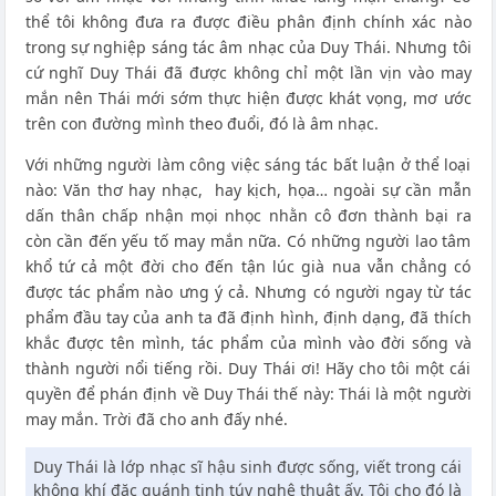
thể tôi không đưa ra được điều phân định chính xác nào
trong sự nghiệp sáng tác âm nhạc của Duy Thái. Nhưng tôi
cứ nghĩ Duy Thái đã được không chỉ một lần vịn vào may
mắn nên Thái mới sớm thực hiện được khát vọng, mơ ước
trên con đường mình theo đuổi, đó là âm nhạc.
Với những người làm công việc sáng tác bất luận ở thể loại
nào: Văn thơ hay nhạc, hay kịch, họa… ngoài sự cần mẫn
dấn thân chấp nhận mọi nhọc nhằn cô đơn thành bại ra
còn cần đến yếu tố may mắn nữa. Có những người lao tâm
khổ tứ cả một đời cho đến tận lúc già nua vẫn chẳng có
được tác phẩm nào ưng ý cả. Nhưng có người ngay từ tác
phẩm đầu tay của anh ta đã định hình, định dạng, đã thích
khắc được tên mình, tác phẩm của mình vào đời sống và
thành người nổi tiếng rồi. Duy Thái ơi! Hãy cho tôi một cái
quyền để phán định về Duy Thái thế này: Thái là một người
may mắn. Trời đã cho anh đấy nhé.
Duy Thái là lớp nhạc sĩ hậu sinh được sống, viết trong cái
không khí đặc quánh tinh túy nghệ thuật ấy. Tôi cho đó là