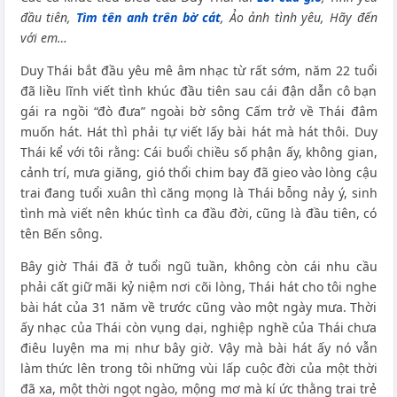
đầu tiên,
Tìm tên anh trên bờ cát
, Ảo ảnh tình yêu, Hãy đến
với em…
Duy Thái bắt đầu yêu mê âm nhạc từ rất sớm, năm 22 tuổi
đã liều lĩnh viết tình khúc đầu tiên sau cái đận dẫn cô bạn
gái ra ngồi “đò đưa” ngoài bờ sông Cấm trở về Thái đâm
muốn hát. Hát thì phải tự viết lấy bài hát mà hát thôi. Duy
Thái kể với tôi rằng: Cái buổi chiều số phận ấy, không gian,
cảnh trí, mưa giăng, gió thổi chim bay đã gieo vào lòng cậu
trai đang tuổi xuân thì căng mọng là Thái bỗng nảy ý, sinh
tình mà viết nên khúc tình ca đầu đời, cũng là đầu tiên, có
tên Bến sông.
Bây giờ Thái đã ở tuổi ngũ tuần, không còn cái nhu cầu
phải cất giữ mãi kỷ niệm nơi cõi lòng, Thái hát cho tôi nghe
bài hát của 31 năm về trước cũng vào một ngày mưa. Thời
ấy nhạc của Thái còn vụng dại, nghiệp nghề của Thái chưa
điêu luyện ma mị như bây giờ. Vậy mà bài hát ấy nó vẫn
làm thức lên trong tôi những vùi lấp cuộc đời của một thời
đã xa, một thời ngọt ngào, mộng mơ mà kí ức thằng trai trẻ