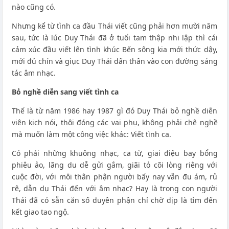
nào cũng có.
Nhưng kể từ tình ca đầu Thái viết cũng phải hơn mười năm
sau, tức là lúc Duy Thái đã ở tuổi tam thập nhi lập thì cái
cảm xúc đầu viết lên tình khúc Bến sông kia mới thức dậy,
mới đủ chín và giục Duy Thái dấn thân vào con đường sáng
tác âm nhạc.
Bỏ nghề diễn sang viết tình ca
Thế là từ năm 1986 hay 1987 gì đó Duy Thái bỏ nghề diễn
viên kịch nói, thôi đóng các vai phụ, không phải chê nghề
mà muốn làm một công việc khác: Viết tình ca.
Có phải những khuông nhạc, ca từ, giai điệu bay bổng
phiêu ảo, lãng du dễ gửi gắm, giãi tỏ cõi lòng riêng với
cuộc đời, với mỗi thân phận người bấy nay vẫn đu ám, rủ
rê, dẫn dụ Thái đến với âm nhạc? Hay là trong con người
Thái đã có sẵn căn số duyên phận chỉ chờ dịp là tìm đến
kết giao tao ngộ.