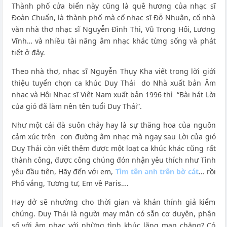
Thành phố cửa biển này cũng là quê hương của nhạc sĩ
Đoàn Chuẩn, là thành phố mà cố nhạc sĩ Đỗ Nhuận, cố nhà
văn nhà thơ nhạc sĩ Nguyễn Đình Thi, Vũ Trọng Hối, Lương
Vĩnh… và nhiều tài năng âm nhạc khác từng sống và phát
tiết ở đây.
Theo nhà thơ, nhạc sĩ Nguyễn Thụy Kha viết trong lời giới
thiệu tuyển chọn ca khúc Duy Thái do Nhà xuất bản Âm
nhạc và Hội Nhạc sĩ Việt Nam xuất bản 1996 thì “Bài hát Lời
của gió đã làm nên tên tuổi Duy Thái”.
Như một cái đà suôn chảy hay là sự thăng hoa của nguồn
cảm xúc trên con đường âm nhạc mà ngay sau Lời của gió
Duy Thái còn viết thêm được một loạt ca khúc khác cũng rất
thành công, được công chúng đón nhận yêu thích như Tình
yêu đầu tiên, Hãy đến với em,
Tìm tên anh trên bờ cát
… rồi
Phố vắng, Tương tư, Em về Paris….
Hay dở sẽ nhường cho thời gian và khán thính giả kiểm
chứng. Duy Thái là người may mắn có sẵn cơ duyên, phận
số với âm nhạc với những tình khúc lãng mạn chăng? Có