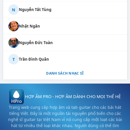
N
Nguyễn Tất Tùng
Nhật Ngân
Nguyễn Đức Toàn
T
Trần Đình Quân
DANH SÁCH NHẠC SĨ
HỢP ÂM PRO - HỢP ÂM DÀNH CHO MỌI THẾ HỆ
Trang web cung cấp hợp âm và tab guitar cho các bài hát
tiếng Việt. Đây là một nguồn tài nguyên phổ biến cho các
nghệ sĩ guitar tại Việt Nam vì nó cung cấp một loạt các bài
hát từ nhiều thể loại khác nhau. Người dùng có thể tìm