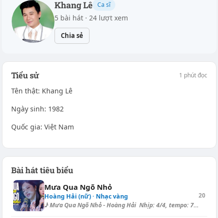
Khang Lê
Ca sĩ
5 bài hát · 24 lượt xem
Chia sẻ
Tiểu sử
1 phút đọc
Tên thật: Khang Lê
Ngày sinh: 1982
Quốc gia: Việt Nam
Bài hát tiêu biểu
Mưa Qua Ngõ Nhỏ
20
Hoàng Hải (nữ) · Nhạc vàng
♪ Mưa Qua Ngõ Nhỏ - Hoàng Hải Nhịp: 4/4, tempo: 74, điệu: Bolero =====...