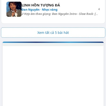
LINH HỒN TƯỢNG ĐÁ
4
Đan Nguyên · Nhạc vàng
♪ Hợp âm theo giọng: Đan Nguyên Intro - Slow Rock: [Am7] | [Am] | [Dm] |...
Xem tất cả 5 bài hát