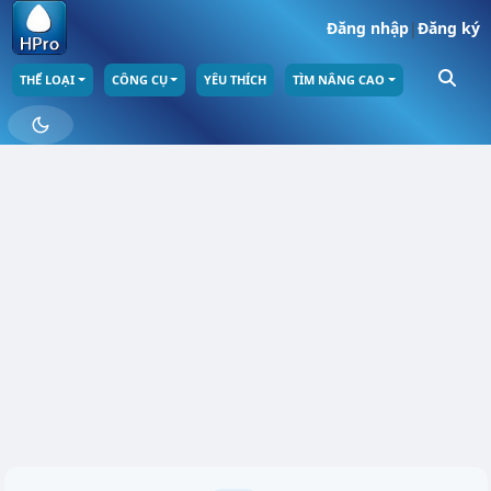
Đăng nhập
|
Đăng ký
THỂ LOẠI
CÔNG CỤ
YÊU THÍCH
TÌM NÂNG CAO