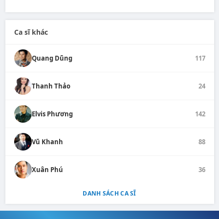
Ca sĩ khác
Quang Dũng
117
Thanh Thảo
24
Elvis Phương
142
Vũ Khanh
88
Xuân Phú
36
DANH SÁCH CA SĨ