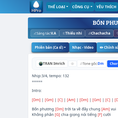
THỂ LOẠI
CÔNG CỤ
YÊU THÍCH
BỐN PHƯ
Sáng tác:
V.A
Thiếu nhi
Chachacha
Phiên bản (Ca sĩ)
Nhạc - Video
✏️ Chỉnh 
TRAN Imrich
Tone gốc:
Dm
Chor
Nhịp:3/4, tempo: 132
=====
Intro:
[Dm]
|
[Gm]
|
[C]
|
[Am]
|
[Dm]
|
[Gm]
|
[C]
|
[
Bốn phương
[Dm]
trời ta về đây chung
[Am]
vui
Không phân
[G]
chia giọng nói tiếng
[F]
cười