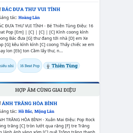
BÁC ĐƯA THƯ VUI TÍNH
Sáng tác:
Hoàng Lân
ÁC ĐƯA THƯ VUI TÍNH - Bé Thiên Tùng Điệu: 16
at Pop [Em] | [C] | [C] | [C] Kính coong kính
ong Bác đưa [G] thư đang tới nhà [D] em Xe
p [G] kêu kính kính [C] coong Thấy chiếc xe em
ạy lon [Eb] ton Cầm lấy thư, n...
Thiên Tùng
hiếu nhi
16 Beat Pop
HỢP ÂM CÙNG GIAI ĐIỆU
ÁNH TRĂNG HÒA BÌNH
Sáng tác:
Hồ Bắc
,
Mộng Lân
NH TRĂNG HÒA BÌNH - Xuân Mai Điệu: Pop Rock
ng trăng [C] tròn lướt qua rặng [F] tre Trăng
ấp lánh ánh vàng xóm [C] quê Trông trăng thanh