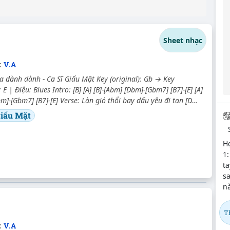
Sheet nhạc
c:
V.A
a dành dành - Ca Sĩ Giấu Mặt Key (original): Gb → Key
 E | Điệu: Blues Intro: [B] [A] [B]-[Abm] [Dbm]-[Gbm7] [B7]-[E] [A]
m]-[Gbm7] [B7]-[E] Verse: Làn gió thổi bay dấu yêu đi tan [D...
Giấu Mặt
H
1:
ta
sa
nà
T
:
V.A