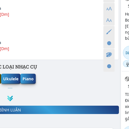
a
H
[Dm]
Bo
[E
ng
bừ
a
[Dm]
D
 LOẠI NHẠC CỤ
Ukulele
Piano
T
Đi
xi
BÌNH LUẬN
li
gắ