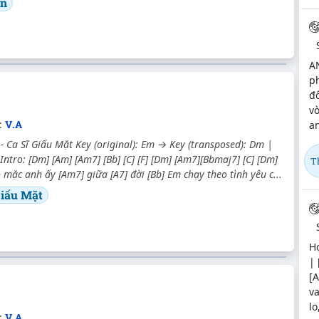
ến
A
ph
đ
vò
c:
V.A
an
Ca Sĩ Giấu Mặt Key (original): Em → Key (transposed): Dm |
 Intro: [Dm] [Am] [Am7] [Bb] [C] [F] [Dm] [Am7][Bbmaj7] [C] [Dm]
T
 mặc anh ấy [Am7] giữa [A7] đời [Bb] Em chạy theo tình yêu c...
Giấu Mặt
Hợ
| 
[A
va
lo
:
V.A