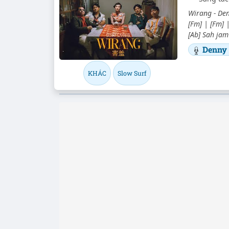
Wirang - Den
[Fm] | [Fm] |
[Ab] Sah jam
Denny
KHÁC
Slow Surf