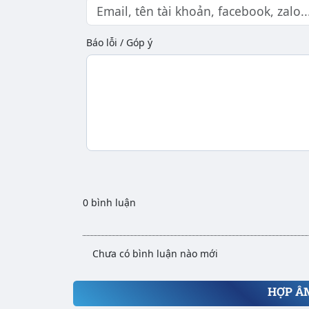
Báo lỗi / Góp ý
0 bình luận
Chưa có bình luận nào mới
HỢP Â