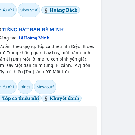
Hoàng Bách
hiếu nhi
Slow Surf
TIẾNG HÁT BẠN BÈ MÌNH
Sáng tác:
Lê Hoàng Minh
p âm theo giọng: Tốp ca thiếu nhi Điệu: Blues
Am] Trong không gian bay bay, một hành tinh
ân ái [Dm] Một lời mẹ ru con bình yên giấc
m] say Một đàn chim tung [F] cánh, [A7] đón
y trời hiền [Dm] lành [G] Một trời...
hiếu nhi
Blues
Slow Surf
Tốp ca thiếu nhi
Khuyết danh