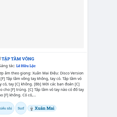
TẬP TẦM VÔNG
Sáng tác:
Lê Hữu Lộc
ợp âm theo giọng: Xuân Mai Điệu: Disco Version
 [F] Tập tầm vông tay không, tay có. Tập tầm vó
y có, tay [C] không. [Bb] Mời các bạn đoán [C]
o cho [F] trúng. [C] Tập tầm vó tay nào có đố tay
o [F] không. Có có,...
Xuân Mai
hiếu nhi
Surf