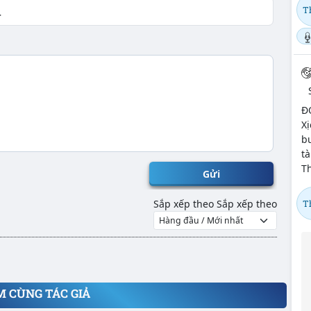
T
Đ
Xị
bư
tà
Th
Gửi
Sắp xếp theo
Sắp xếp theo
T
M CÙNG TÁC GIẢ