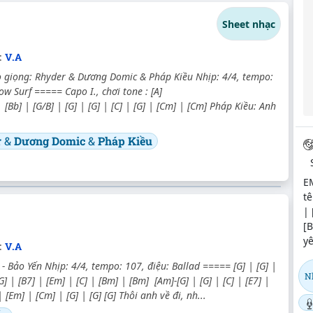
Sheet nhạc
:
V.A
 giọng: Rhyder & Dương Domic & Pháp Kiều Nhịp: 4/4, tempo:
ow Surf ===== Capo I., chơi tone : [A]
 [Bb] | [G/B] | [G] | [G] | [C] | [G] | [Cm] | [Cm] Pháp Kiều: Anh
.
r
&
Dương Domic
&
Pháp Kiều
E
tê
| 
[
y
:
V.A
t - Bảo Yến Nhịp: 4/4, tempo: 107, điệu: Ballad ===== [G] | [G] |
N
[G] | [B7] | [Em] | [C] | [Bm] | [Bm] [Am]-[G] | [G] | [C] | [E7] |
 [Em] | [Cm] | [G] | [G] [G] Thôi anh về đi, nh...