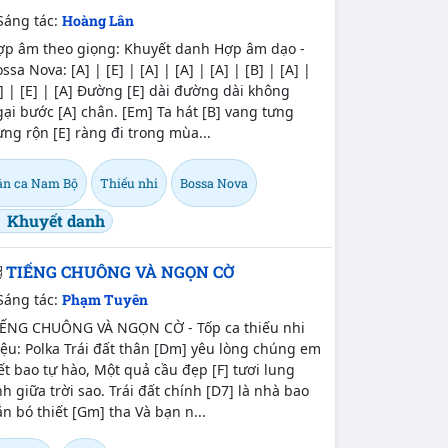
Sáng tác:
Hoàng Lân
ợp âm theo giọng: Khuyết danh Hợp âm dạo -
ssa Nova: [A] | [E] | [A] | [A] | [A] | [B] | [A] |
] | [E] | [A] Đường [E] dài đường dài không
ại bước [A] chân. [Em] Ta hát [B] vang tưng
ng rộn [E] ràng đi trong mùa...
ân ca Nam Bộ
Thiếu nhi
Bossa Nova
Khuyết danh
TIẾNG CHUÔNG VÀ NGỌN CỜ
Sáng tác:
Phạm Tuyên
IẾNG CHUÔNG VÀ NGỌN CỜ - Tốp ca thiếu nhi
ệu: Polka Trái đất thân [Dm] yêu lòng chúng em
ết bao tự hào, Một quả cầu đẹp [F] tươi lung
nh giữa trời sao. Trái đất chính [D7] là nhà bao
n bó thiết [Gm] tha Và bạn n...