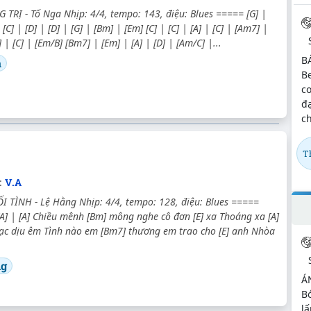
TRỊ - Tố Nga Nhịp: 4/4, tempo: 143, điệu: Blues ===== [G] |
 [C] | [D] | [D] | [G] | [Bm] | [Em] [C] | [C] | [A] | [C] | [Am7] |
C] | [C] | [Em/B] [Bm7] | [Em] | [A] | [D] | [Am/C] |...
B
a
Be
co
đạ
ch
T
:
V.A
 TÌNH - Lệ Hằng Nhịp: 4/4, tempo: 128, điệu: Blues =====
 [A] | [A] Chiều mênh [Bm] mông nghe cô đơn [E] xa Thoáng xa [A]
ạc dịu êm Tình nào em [Bm7] thương em trao cho [E] anh Nhòa
ng
Á
Bó
l