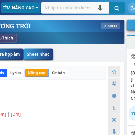
TÌM NÂNG CAO
ƠNG TRỜI
♬ SHEET
Thích
sửa hợp âm
Sheet nhạc
[B
ds
Lyrics
Nâng cao
Cơ bản
[F
ch
Ng
Ch
T
Dm]
|
[Dm]