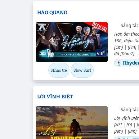
HÀO QUANG
Sáng tác
Hợp âm theo
136, điệu: Sl
[Cm] | [Fm] |
đã [Dbm7] ..
Rhyde
Nhạc trẻ
Slow Surf
LỜI VĨNH BIỆT
Sáng tác
Lời Vĩnh Biệ
[A7] | [D] | 
[Am] | [Bm] |