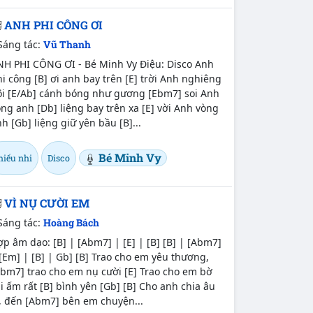
ANH PHI CÔNG ƠI
Sáng tác:
Vũ Thanh
NH PHI CÔNG ƠI - Bé Minh Vy Điệu: Disco Anh
i công [B] ơi anh bay trên [E] trời Anh nghiêng
ôi [E/Ab] cánh bóng như gương [Ebm7] soi Anh
ng anh [Db] liệng bay trên xa [E] vời Anh vòng
h [Gb] liệng giữ yên bầu [B]...
Bé Minh Vy
hiếu nhi
Disco
VÌ NỤ CƯỜI EM
Sáng tác:
Hoàng Bách
p âm dạo: [B] | [Abm7] | [E] | [B] [B] | [Abm7]
[Em] | [B] | Gb] [B] Trao cho em yêu thương,
bm7] trao cho em nụ cười [E] Trao cho em bờ
i ấm rất [B] bình yên [Gb] [B] Cho anh chia âu
, đến [Abm7] bên em chuyện...