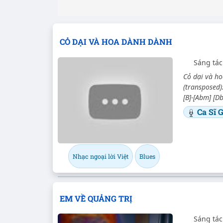
CỎ DẠI VÀ HOA DÀNH DÀNH
Sáng tá
Cỏ dại và ho
(transposed):
[B]-[Abm] [Db
Ca Sĩ 
Nhạc ngoại lời Việt
Blues
EM VỀ QUẢNG TRỊ
Sáng tác