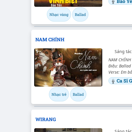
Bảo Y
Nhạc vàng
Ballad
NAM CHÍNH
Sáng tá
NAM CHÍNH - 
Điệu: Ballad
Verse: Em bỏ
Ca Sĩ 
Nhạc trẻ
Ballad
WIRANG
Sáng tác