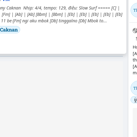
ny Caknan Nhịp: 4/4, tempo: 129, điệu: Slow Surf ===== [C] |
T
 [Fm] | [Ab] | [Ab] [Bbm] | [Bbm] | [Eb] | [Eb] | [Eb] | [Eb] | [Eb]
 11 be-[Fm] ngi aku mbok [Db] tinggalno [Db] Mbok to...
 Caknan
Hợ
[
th
[A
mâ
T