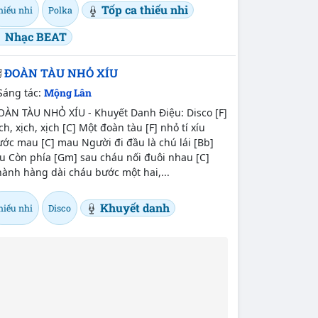
Tốp ca thiếu nhi
hiếu nhi
Polka
Nhạc BEAT
ĐOÀN TÀU NHỎ XÍU
Sáng tác:
Mộng Lân
OÀN TÀU NHỎ XÍU - Khuyết Danh Điệu: Disco [F]
ch, xịch, xịch [C] Một đoàn tàu [F] nhỏ tí xíu
ớc mau [C] mau Người đi đầu là chú lái [Bb]
u Còn phía [Gm] sau cháu nối đuôi nhau [C]
ành hàng dài cháu bước một hai,...
Khuyết danh
hiếu nhi
Disco