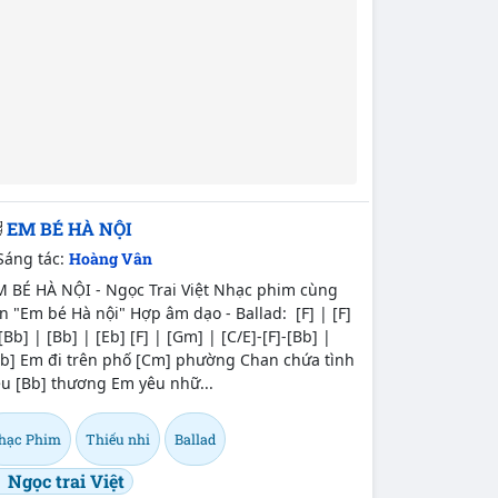
EM BÉ HÀ NỘI
Sáng tác:
Hoàng Vân
M BÉ HÀ NỘI - Ngọc Trai Việt Nhạc phim cùng
n "Em bé Hà nội" Hợp âm dạo - Ballad: [F] | [F]
[Bb] | [Bb] | [Eb] [F] | [Gm] | [C/E]-[F]-[Bb] |
Bb] Em đi trên phố [Cm] phường Chan chứa tình
êu [Bb] thương Em yêu nhữ...
hạc Phim
Thiếu nhi
Ballad
Ngọc trai Việt