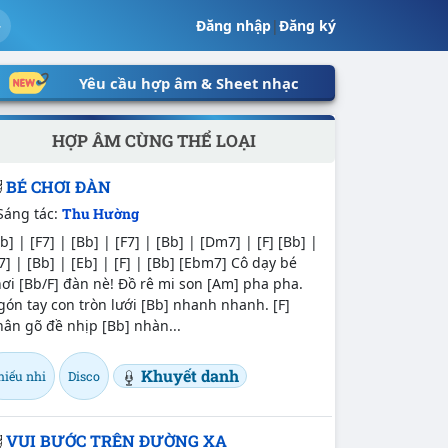
Đăng nhập
|
Đăng ký
Yêu cầu hợp âm & Sheet nhạc
HỢP ÂM CÙNG THỂ LOẠI
BÉ CHƠI ĐÀN
Sáng tác:
Thu Hường
b] | [F7] | [Bb] | [F7] | [Bb] | [Dm7] | [F] [Bb] |
7] | [Bb] | [Eb] | [F] | [Bb] [Ebm7] Cô dạy bé
ơi [Bb/F] đàn nè! Đồ rê mi son [Am] pha pha.
ón tay con tròn lưới [Bb] nhanh nhanh. [F]
ân gõ đề nhịp [Bb] nhàn...
Khuyết danh
hiếu nhi
Disco
VUI BƯỚC TRÊN ĐƯỜNG XA