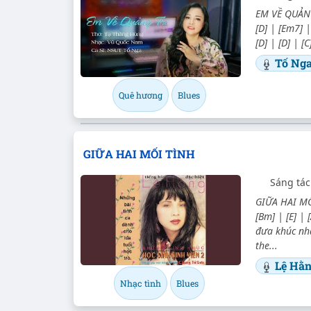
EM VỀ QUẢNG 
[D] | [Em7] |
[D] | [D] | [
Tố Ng
Quê hương
Blues
GIỮA HAI MỐI TÌNH
Sáng tác
GIỮA HAI MỐI
[Bm] | [E] |
đưa khúc nh
the...
Lệ Hằ
Nhạc tình
Blues