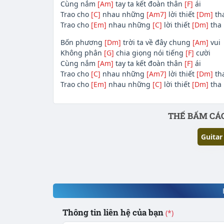
Cùng nắm
[Am]
tay ta kết đoàn thân
[F]
ái
Trao cho
[C]
nhau những
[Am7]
lời thiết
[Dm]
th
Trao cho
[Em]
nhau những
[C]
lời thiết
[Dm]
tha
Bốn phương
[Dm]
trời ta về đây chung
[Am]
vui
Không phân
[G]
chia giọng nói tiếng
[F]
cười
Cùng nắm
[Am]
tay ta kết đoàn thân
[F]
ái
Trao cho
[C]
nhau những
[Am7]
lời thiết
[Dm]
th
Trao cho
[Em]
nhau những
[C]
lời thiết
[Dm]
tha
Phần nội dung
THẾ BẤM CÁC
Guitar
Thông tin liên hệ của bạn
(*)