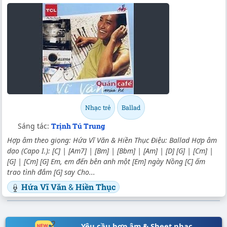
Nhạc trẻ
Ballad
Sáng tác:
Trịnh Tú Trung
Hợp âm theo giọng: Hứa Vĩ Văn & Hiền Thục Điệu: Ballad Hợp âm
dạo (Capo I.): [C] | [Am7] | [Bm] | [Bbm] | [Am] | [D] [G] | [Cm] |
[G] | [Cm] [G] Em, em đến bên anh một [Em] ngày Nồng [C] ấm
trao tình đắm [G] say Cho...
Hứa Vĩ Văn
&
Hiền Thục
Yêu cầu hợp âm & Sheet nhạc