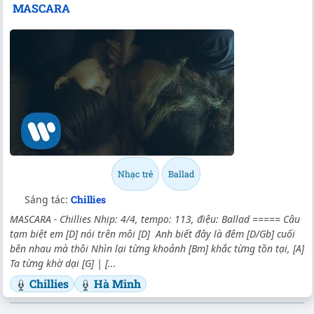
MASCARA
Nhạc trẻ
Ballad
Sáng tác:
Chillies
MASCARA - Chillies Nhịp: 4/4, tempo: 113, điệu: Ballad ===== Câu
tạm biệt em [D] nói trên môi [D] Anh biết đây là đêm [D/Gb] cuối
bên nhau mà thôi Nhìn lại từng khoảnh [Bm] khắc từng tồn tại, [A]
Ta từng khờ dại [G] | [...
Chillies
Hà Minh