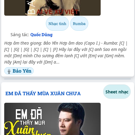
Nhạc tình
Rumba
Sáng tác:
Quốc Dũng
Hợp âm theo giọng: Bảo Yến Hợp âm dạo (Capo I.) - Rumba: [C] |
[C] | [G] | [G] | [C] | [C] | [F] Hãy lại đây với [C] anh Sao em ngồi
một [Dm] mình Cho sương đêm lạnh [C] ướt [Em] vai [Gm] mềm.
Hãy [Am] lại đây với [Dm] a...
Bảo Yến
Sheet nhạc
EM ĐÃ THẤY MÙA XUÂN CHƯA