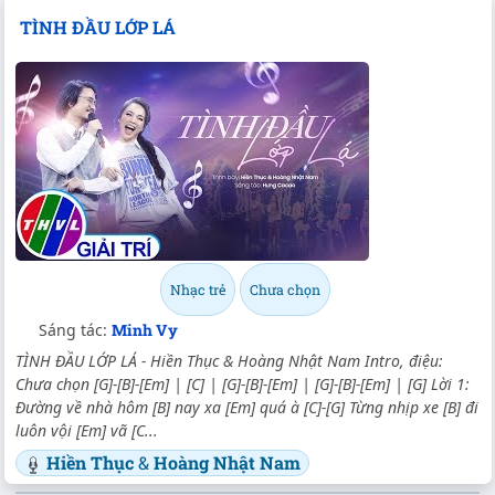
TÌNH ĐẦU LỚP LÁ
Nhạc trẻ
Chưa chọn
Sáng tác:
Minh Vy
TÌNH ĐẦU LỚP LÁ - Hiền Thục & Hoàng Nhật Nam Intro, điệu:
Chưa chọn [G]-[B]-[Em] | [C] | [G]-[B]-[Em] | [G]-[B]-[Em] | [G] Lời 1:
Đường về nhà hôm [B] nay xa [Em] quá à [C]-[G] Từng nhịp xe [B] đi
luôn vội [Em] vã [C...
Hiền Thục
&
Hoàng Nhật Nam