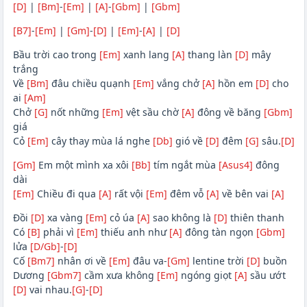
[D]
|
[Bm]
-
[Em]
|
[A]
-
[Gbm]
|
[Gbm]
[B7]
-
[Em]
|
[Gm]
-
[D]
|
[Em]
-
[A]
|
[D]
Bầu trời cao trong
[Em]
xanh lang
[A]
thang làn
[D]
mây
trắng
Về
[Bm]
đâu chiều quạnh
[Em]
vắng chở
[A]
hồn em
[D]
cho
ai
[Am]
Chở
[G]
nốt những
[Em]
vệt sầu chờ
[A]
đông về băng
[Gbm]
giá
Cỏ
[Em]
cây thay mùa lá nghe
[Db]
gió về
[D]
đêm
[G]
sâu.
[D]
[Gm]
Em một mình xa xôi
[Bb]
tím ngắt mùa
[Asus4]
đông
dài
[Em]
Chiều đi qua
[A]
rất vội
[Em]
đêm vỗ
[A]
về bên vai
[A]
Đồi
[D]
xa vàng
[Em]
cỏ úa
[A]
sao không là
[D]
thiên thanh
Có
[B]
phải vì
[Em]
thiếu anh như
[A]
đông tàn ngọn
[Gbm]
lửa
[D/Gb]
-
[D]
Cố
[Bm7]
nhân ơi về
[Em]
đâu va-
[Gm]
lentine trời
[D]
buồn
Dương
[Gbm7]
cầm xưa không
[Em]
ngóng giọt
[A]
sầu ướt
[D]
vai nhau.
[G]
-
[D]