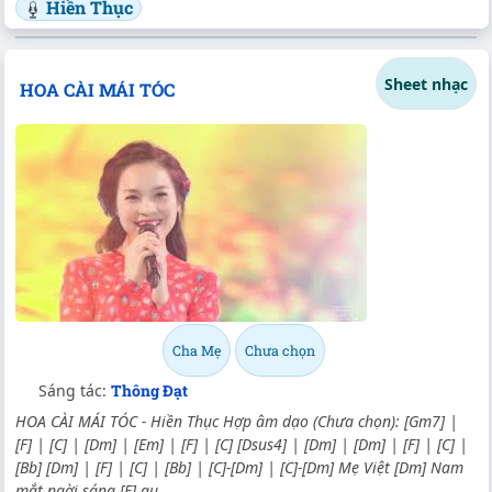
Hiền Thục
Sheet nhạc
HOA CÀI MÁI TÓC
Cha Mẹ
Chưa chọn
Sáng tác:
Thông Đạt
HOA CÀI MÁI TÓC - Hiền Thục Hợp âm dạo (Chưa chọn): [Gm7] |
[F] | [C] | [Dm] | [Em] | [F] | [C] [Dsus4] | [Dm] | [Dm] | [F] | [C] |
[Bb] [Dm] | [F] | [C] | [Bb] | [C]-[Dm] | [C]-[Dm] Mẹ Việt [Dm] Nam
mắt ngời sáng [F] qu...