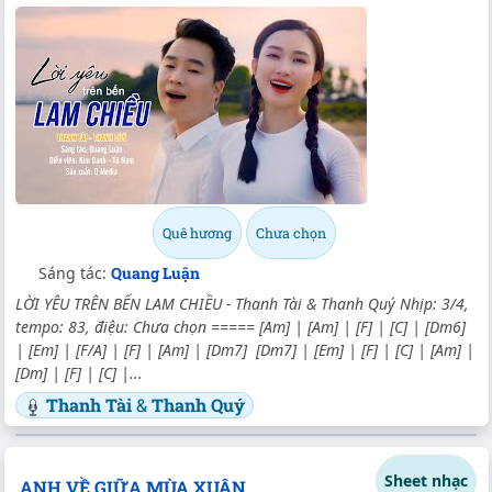
Quê hương
Chưa chọn
Sáng tác:
Quang Luận
LỜI YÊU TRÊN BẾN LAM CHIỀU - Thanh Tài & Thanh Quý Nhịp: 3/4,
tempo: 83, điệu: Chưa chọn ===== [Am] | [Am] | [F] | [C] | [Dm6]
| [Em] | [F/A] | [F] | [Am] | [Dm7] [Dm7] | [Em] | [F] | [C] | [Am] |
[Dm] | [F] | [C] |...
Thanh Tài
&
Thanh Quý
Sheet nhạc
ANH VỀ GIỮA MÙA XUÂN