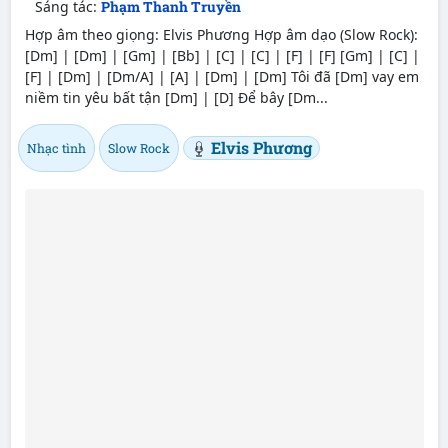
Sáng tác:
Phạm Thanh Truyền
Hợp âm theo giọng: Elvis Phương Hợp âm dạo (Slow Rock):
[Dm] | [Dm] | [Gm] | [Bb] | [C] | [C] | [F] | [F] [Gm] | [C] |
[F] | [Dm] | [Dm/A] | [A] | [Dm] | [Dm] Tôi đã [Dm] vay em
niềm tin yêu bất tận [Dm] | [D] Để bây [Dm...
Elvis Phương
Nhạc tình
Slow Rock