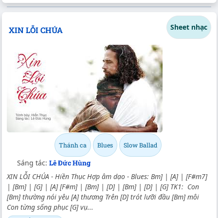
Sheet nhạc
XIN LỖI CHÚA
Thánh ca
Blues
Slow Ballad
Sáng tác:
Lê Đức Hùng
XIN LỖI CHÚA - Hiền Thục Hợp âm dạo - Blues: Bm] | [A] | [F#m7]
| [Bm] | [G] | [A] [F#m] | [Bm] | [D] | [Bm] | [D] | [G] TK1: Con
[Bm] thường nói yêu [A] thương Trên [D] trót lưỡi đầu [Bm] môi
Con từng sống phục [G] vụ...