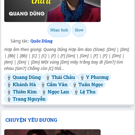
Nhạc tình
Slow
Sáng tác:
Quốc Dũng
Hợp âm theo giọng: Quang Dũng Hợp âm dạo (Slow): [Dm] | [Dm]
| [Bb] | [Bb] | [C] | [C] | [F] | [F] [Gm] | [Gm] | [F] | [F] | [Dm] |
[Am] | [Dm] | [Dm] Một vùng [Dm] mây trắng bay đi [Gm7] tìm
nhau [Gm7] Chẳng còn [C] thấ...
Quang Dũng
Thái Châu
Y Phương
Khánh Hà
Cẩm Vân
Tuấn Ngọc
Thiên Kim
Ngọc Lan
Lệ Thu
Trang Nguyễn
CHUYỆN YÊU ĐƯƠNG