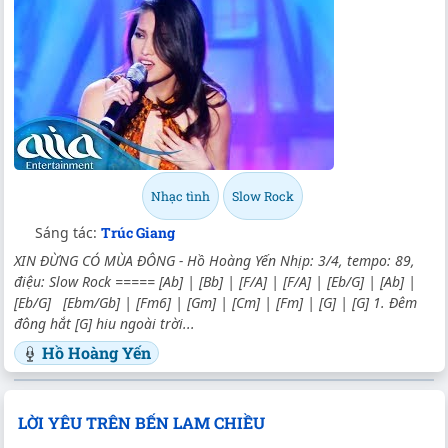
Nhạc tình
Slow Rock
Sáng tác:
Trúc Giang
XIN ĐỪNG CÓ MÙA ĐÔNG - Hồ Hoàng Yến Nhịp: 3/4, tempo: 89,
điệu: Slow Rock ===== [Ab] | [Bb] | [F/A] | [F/A] | [Eb/G] | [Ab] |
[Eb/G] [Ebm/Gb] | [Fm6] | [Gm] | [Cm] | [Fm] | [G] | [G] 1. Đêm
đông hắt [G] hiu ngoài trời...
Hồ Hoàng Yến
LỜI YÊU TRÊN BẾN LAM CHIỀU