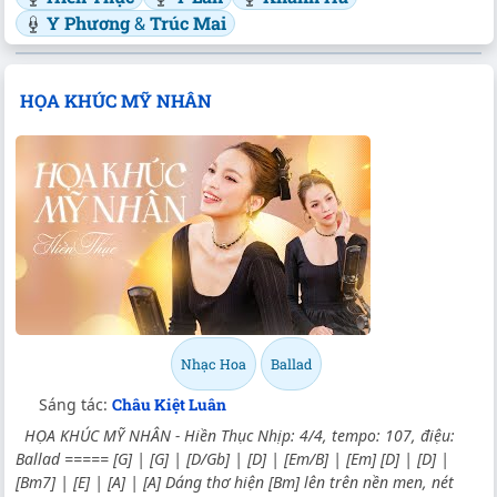
Y Phương
&
Trúc Mai
HỌA KHÚC MỸ NHÂN
Nhạc Hoa
Ballad
Sáng tác:
Châu Kiệt Luân
HỌA KHÚC MỸ NHÂN - Hiền Thục Nhịp: 4/4, tempo: 107, điệu:
Ballad ===== [G] | [G] | [D/Gb] | [D] | [Em/B] | [Em] [D] | [D] |
[Bm7] | [E] | [A] | [A] Dáng thơ hiện [Bm] lên trên nền men, nét