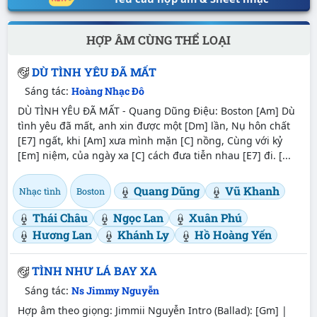
HỢP ÂM CÙNG THỂ LOẠI
DÙ TÌNH YÊU ĐÃ MẤT
Sáng tác:
Hoàng Nhạc Đô
DÙ TÌNH YÊU ĐÃ MẤT - Quang Dũng Điệu: Boston [Am] Dù
tình yêu đã mất, anh xin được một [Dm] lần, Nụ hôn chất
[E7] ngất, khi [Am] xưa mình mặn [C] nồng, Cùng với kỷ
[Em] niệm, của ngày xa [C] cách đưa tiễn nhau [E7] đi. [...
Quang Dũng
Vũ Khanh
Nhạc tình
Boston
Thái Châu
Ngọc Lan
Xuân Phú
Hương Lan
Khánh Ly
Hồ Hoàng Yến
TÌNH NHƯ LÁ BAY XA
Sáng tác:
Ns Jimmy Nguyễn
Hợp âm theo giọng: Jimmii Nguyễn Intro (Ballad): [Gm] |