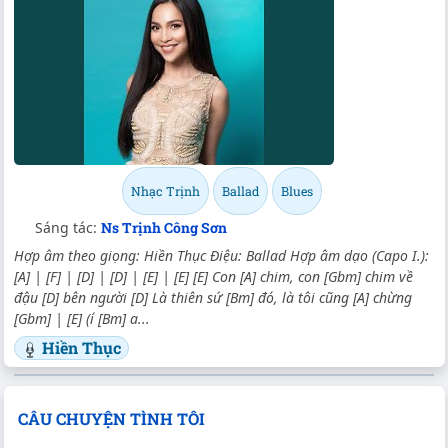
Nhạc Trịnh
Ballad
Blues
Sáng tác:
Ns Trịnh Công Sơn
Hợp âm theo giọng: Hiền Thục Điệu: Ballad Hợp âm dạo (Capo I.):
[A] | [F] | [D] | [D] | [E] | [E] [E] Con [A] chim, con [Gbm] chim về
đậu [D] bên người [D] Là thiên sứ [Bm] đó, là tôi cũng [A] chừng
[Gbm] | [E] (í [Bm] a...
Hiền Thục
CÂU CHUYỆN TÌNH TÔI