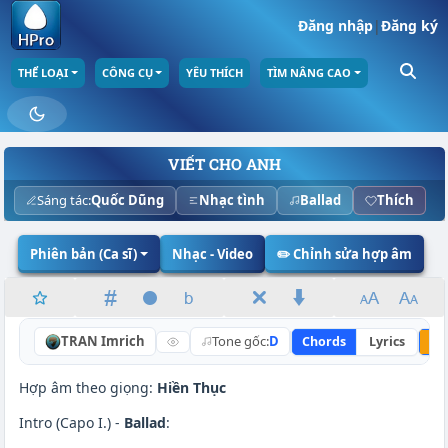
Đăng nhập
|
Đăng ký
THỂ LOẠI
CÔNG CỤ
YÊU THÍCH
TÌM NÂNG CAO
VIẾT CHO ANH
Sáng tác:
Quốc Dũng
Nhạc tình
Ballad
Thích
Phiên bản (Ca sĩ)
Nhạc - Video
✏️ Chỉnh sửa hợp âm
TRAN Imrich
Tone gốc:
D
Chords
Lyrics
Nâ
Hợp âm theo giọng:
Hiền Thục
Intro (Capo I.) -
Ballad
: