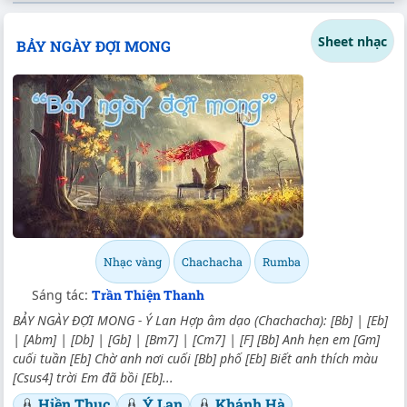
Sheet nhạc
BẢY NGÀY ĐỢI MONG
Nhạc vàng
Chachacha
Rumba
Sáng tác:
Trần Thiện Thanh
BẢY NGÀY ĐỢI MONG - Ý Lan Hợp âm dạo (Chachacha): [Bb] | [Eb]
| [Abm] | [Db] | [Gb] | [Bm7] | [Cm7] | [F] [Bb] Anh hẹn em [Gm]
cuối tuần [Eb] Chờ anh nơi cuối [Bb] phố [Eb] Biết anh thích màu
[Csus4] trời Em đã bồi [Eb]...
Hiền Thục
Ý Lan
Khánh Hà