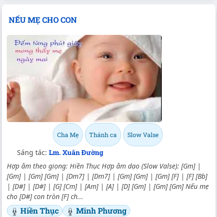
NẾU MẸ CHO CON
Cha Mẹ
Thánh ca
Slow Valse
Sáng tác:
Lm. Xuân Đường
Hợp âm theo giọng: Hiền Thục Hợp âm dạo (Slow Valse): [Gm] |
[Gm] | [Gm] [Gm] | [Dm7] | [Dm7] | [Gm] [Gm] | [Gm] [F] | [F] [Bb]
| [D#] | [D#] | [G] [Cm] | [Am] | [A] | [D] [Gm] | [Gm] [Gm] Nếu mẹ
cho [D#] con tròn [F] ch...
Hiền Thục
Minh Phương