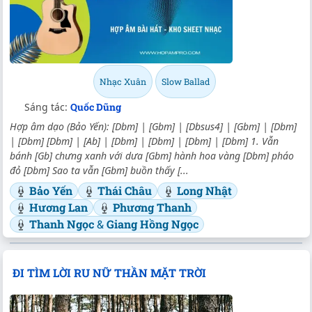
Nhạc Xuân
Slow Ballad
Sáng tác:
Quốc Dũng
Hợp âm dạo (Bảo Yến): [Dbm] | [Gbm] | [Dbsus4] | [Gbm] | [Dbm]
| [Dbm] [Dbm] | [Ab] | [Dbm] | [Dbm] | [Dbm] | [Dbm] 1. Vẫn
bánh [Gb] chưng xanh với dưa [Gbm] hành hoa vàng [Dbm] pháo
đỏ [Dbm] Sao ta vẫn [Gbm] buồn thấy [...
Bảo Yến
Thái Châu
Long Nhật
Hương Lan
Phương Thanh
Thanh Ngọc
&
Giang Hồng Ngọc
ĐI TÌM LỜI RU NỮ THẦN MẶT TRỜI