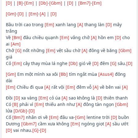
[D]
|
[B]
-
[Em]
|
[Db]
-
[Gbm]
|
[D]
|
[Bm7]
-
[Em]
[Gm]
-
[D]
|
[Em]
-
[A]
|
[D]
Bầu trời cao trong
[Em]
xanh lang
[A]
thang làn
[D]
mây
trắng
Về
[Bm]
đâu chiều quạnh
[Em]
vắng chở
[A]
hồn em
[D]
cho
ai
[Am]
Chở
[G]
nốt những
[Em]
vệt sầu chờ
[A]
đông về băng
[Gbm]
giá
Cỏ
[Em]
cây thay mùa lá nghe
[Db]
gió về
[D]
đêm
[G]
sâu.
[D]
[Gm]
Em một mình xa xôi
[Bb]
tím ngắt mùa
[Asus4]
đông
dài
[Em]
Chiều đi qua
[A]
rất vội
[Em]
đêm vỗ
[A]
về bên vai
[A]
Đồi
[D]
xa vàng
[Em]
cỏ úa
[A]
sao không là
[D]
thiên thanh
Có
[B]
phải vì
[Em]
thiếu anh như
[A]
đông tàn ngọn
[Gbm]
lửa
[D/Gb]
-
[D]
Cố
[Bm7]
nhân ơi về
[Em]
đâu va-
[Gm]
lentine trời
[D]
buồn
Dương
[Gbm7]
cầm xưa không
[Em]
ngóng giọt
[A]
sầu ướt
[D]
vai nhau.
[G]
-
[D]