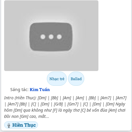
Nhạc trẻ
Ballad
Sáng tác:
Kim Tuấn
Intro (Hiền Thục): [Dm] | [Bb] | [Am] | [Am] | [Bb] | [Am7] | [Am7]
| [Am7] [Bb] | [C] | [Dm] | [G/B] | [Gm7] | [C] | [Dm] | [Dm] Ngày
hôm [Dm] qua không như [F] là ngày thơ [C] bé vốn đùa [Am] chơi
Đồi non [Gm] cao, mắt...
Hiền Thục