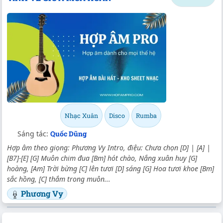
Nhạc Xuân
Disco
Rumba
Sáng tác:
Quốc Dũng
Hợp âm theo giọng: Phương Vy Intro, điệu: Chưa chọn [D] | [A] |
[B7]-[E] [G] Muôn chim đua [Bm] hót chào, Nắng xuân huy [G]
hoàng, [Am] Trời bừng [C] lên tươi [D] sáng [G] Hoa tươi khoe [Bm]
sắc hồng, [C] thắm trong muôn...
Phương Vy