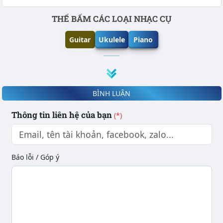
Phần nội dung
THẾ BẤM CÁC LOẠI NHẠC CỤ
Guitar
Ukulele
Piano
BÌNH LUẬN
Thông tin liên hệ của bạn
(*)
Báo lỗi / Góp ý