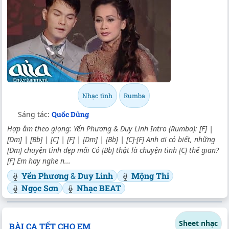
Nhạc tình
Rumba
Sáng tác:
Quốc Dũng
Hợp âm theo giọng: Yến Phương & Duy Linh Intro (Rumba): [F] |
[Dm] | [Bb] | [C] | [F] | [Dm] | [Bb] | [C]-[F] Anh ơi có biết, những
[Dm] chuyện tình đẹp mãi Có [Bb] thật là chuyện tình [C] thế gian?
[F] Em hay nghe n...
Yến Phương
&
Duy Linh
Mộng Thi
Ngọc Sơn
Nhạc BEAT
Sheet nhạc
BÀI CA TẾT CHO EM