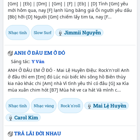
[Gm] | [Eb] | [Dm] | [Gm] | [F] | [Eb] | [D] Tình [Gm] yêu
mới hôm qua, nay [F] lạnh lùng băng giá Ôi người yêu dấu
[Bb] hỡi-[D] Người [Gm] chiếm lấy tim ta, nay [F...
Jimmii Nguyễn
Nhạc tình
Slow Surf
ANH Ở ĐÂU EM Ở ĐÓ
Sáng tác:
Y Vân
ANH Ở ĐÂU EM Ở ĐÓ - Mai Lệ Huyền Điệu: Rock'n'roll Anh
ở đâu thì em [Em] đó Lúc núi biếc khi sông hồ Biên thùy
kia nào khác chi [Am] nhà Vì tình yêu thì có đâu [G] xa Kìa
mùa xuân chim hót [B7] Mùa hè ve ca hát Và mình c...
Mai Lệ Huyền
Nhạc tình
Nhạc vàng
Rock'n'roll
Carol Kim
TRẢ LÃI ĐỜI NHAU