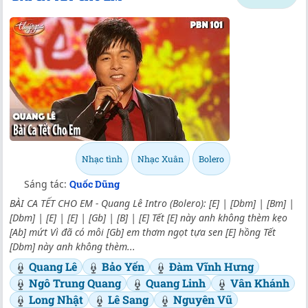
Nhạc tình
Nhạc Xuân
Bolero
Sáng tác:
Quốc Dũng
BÀI CA TẾT CHO EM - Quang Lê Intro (Bolero): [E] | [Dbm] | [Bm] |
[Dbm] | [E] | [E] | [Gb] | [B] | [E] Tết [E] này anh không thèm kẹo
[Ab] mứt Vì đã có môi [Gb] em thơm ngọt tựa sen [E] hồng Tết
[Dbm] này anh không thèm...
Quang Lê
Bảo Yến
Đàm Vĩnh Hưng
Ngô Trung Quang
Quang Linh
Vân Khánh
Long Nhật
Lê Sang
Nguyên Vũ