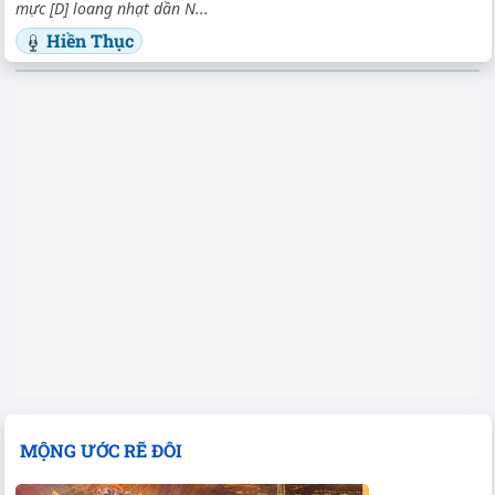
mực [D] loang nhạt dần N...
Hiền Thục
MỘNG ƯỚC RẼ ĐÔI