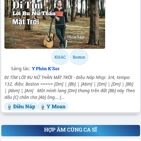
KHÁC
Boston
Sáng tác:
Y Phôn K'Sor
ĐI TÌM LỜI RU NỮ THẦN MẶT TRỜI - Điều Náp Nhịp: 3/4, tempo:
132, điệu: Boston ===== [Dm] | [Bb] | [Abm] | [Dm] | [Dm] | [Bb]
| [Abm] | [Am] Một mình lang [Dm] thang trên đất [Bb] này Theo
dấu [C] chân cha [Ab] ông... [...
Điều Náp
Y Moan
HỢP ÂM CÙNG CA SĨ