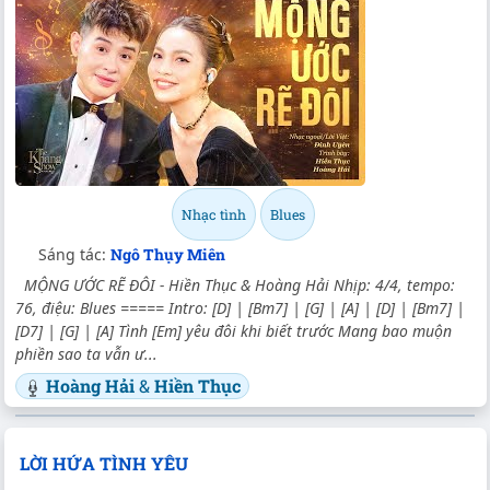
Nhạc tình
Blues
Sáng tác:
Ngô Thụy Miên
MỘNG ƯỚC RẼ ĐÔI - Hiền Thục & Hoàng Hải Nhịp: 4/4, tempo:
76, điệu: Blues ===== Intro: [D] | [Bm7] | [G] | [A] | [D] | [Bm7] |
[D7] | [G] | [A] Tình [Em] yêu đôi khi biết trước Mang bao muộn
phiền sao ta vẫn ư...
Hoàng Hải
&
Hiền Thục
LỜI HỨA TÌNH YÊU