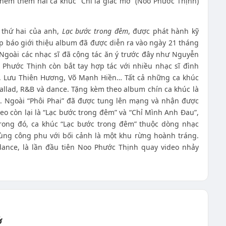
thêm thêm hai ca khúc “Chỉ là giấc mơ” (Noo Phước Thịnh)
 thứ hai của anh,
Lạc bước trong đêm
, được phát hành kỹ
ọp báo giới thiệu album đã được diễn ra vào ngày 21 tháng
Ngoài các nhạc sĩ đã cộng tác ăn ý trước đây như Nguyễn
Phước Thịnh còn bắt tay hợp tác với nhiều nhạc sĩ đình
, Lưu Thiên Hương, Võ Mạnh Hiền… Tất cả những ca khúc
ballad, R&B và dance. Tặng kèm theo album chín ca khúc là
. Ngoài “Phôi Phai” đã được tung lên mạng và nhận được
eo còn lại là “Lạc bước trong đêm” và “Chỉ Mình Anh Đau”,
rong đó, ca khúc “Lạc bước trong đêm” thuộc dòng nhạc
cùng công phu với bối cảnh là một khu rừng hoành tráng.
dance, là lần đầu tiên Noo Phước Thịnh quay video nhảy
Ớ