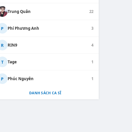
Trung Quân
22
P
Phí Phương Anh
3
R
RIN9
4
T
Tage
1
P
Phúc Nguyên
1
DANH SÁCH CA SĨ