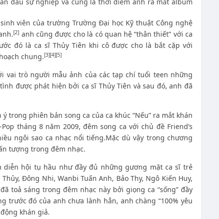
an đầu sự nghiệp và cũng là thời điểm anh ra mắt album
 sinh viên của trường Trường Đại học Kỹ thuật Công nghệ
[2]
anh.
anh cũng được cho là có quan hệ “thân thiết” với ca
ớc đó là ca sĩ Thủy Tiên khi cô được cho là bắt cặp với
[3]
[4]
[5]
 hoạch chung.
với vai trò người mẫu ảnh của các tạp chí tuổi teen những
nh được phát hiện bởi ca sĩ Thủy Tiên và sau đó, anh đã
 ý trong phiên bản song ca của ca khúc “Nếu” ra mắt khán
V-Pop tháng 8 năm 2009, đêm song ca với chủ đề Friend’s
hiều ngôi sao ca nhạc nổi tiếng.Mặc dù vậy trong chương
 ấn tượng trong đêm nhạc.
m diễn hội tụ hầu như đầy đủ những gương mặt ca sĩ trẻ
 Thủy, Đông Nhi, Wanbi Tuấn Anh, Bảo Thy, Ngô Kiến Huy,
ã toả sáng trong đêm nhạc này bởi giọng ca “sống” đầy
ng trước đó của anh chưa lành hẳn, anh chàng “100% yêu
 động khán giả.