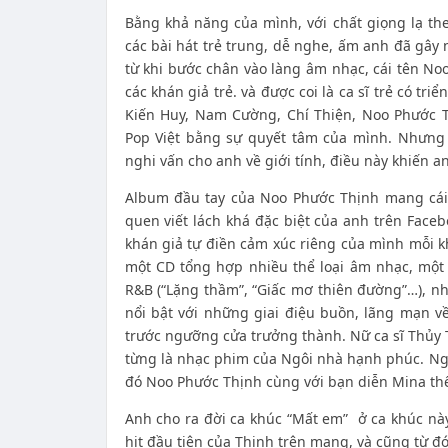
Bằng khả năng của mình, với chất giọng lạ th
các bài hát trẻ trung, dễ nghe, ấm anh đã gây
từ khi bước chân vào làng âm nhạc, cái tên N
các khán giả trẻ. và được coi là ca sĩ trẻ có 
Kiến Huy, Nam Cường, Chí Thiện, Noo Phước 
Pop Việt bằng sự quyết tâm của mình. Nhưng 
nghi vấn cho anh về giới tính, điều này khiến an
Album đầu tay của Noo Phước Thịnh mang cá
quen viết lách khá đặc biệt của anh trên Face
khán giả tự điền cảm xúc riêng của mình mỗi k
một CD tổng hợp nhiều thể loại âm nhạc, một c
R&B (“Lặng thầm”, “Giấc mơ thiên đường”…), nh
nổi bật với những giai điệu buồn, lãng mạn v
trước ngưỡng cửa trưởng thành. Nữ ca sĩ Thủy 
từng là nhạc phim của Ngôi nhà hạnh phúc. Ngo
đó Noo Phước Thịnh cùng với bạn diễn Mina thể
Anh cho ra đời ca khúc “Mất em” ở ca khúc này
hit đầu tiên của Thịnh trên mạng, và cũng từ