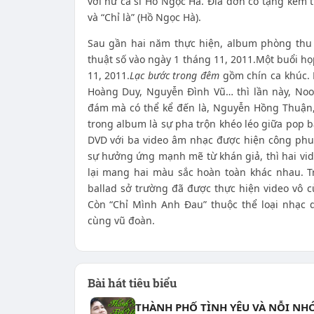
với nữ ca sĩ Hồ Ngọc Hà. Đĩa đơn có tặng kèm 
và “Chỉ là” (Hồ Ngọc Hà).
Sau gần hai năm thực hiện, album phòng thu
thuật số vào ngày 1 tháng 11, 2011.Một buổi h
11, 2011.
Lạc bước trong đêm
gồm chín ca khúc. 
Hoàng Duy, Nguyễn Đình Vũ… thì lần này, Noo 
đám mà có thể kể đến là, Nguyễn Hồng Thuận
trong album là sự pha trộn khéo léo giữa pop 
DVD với ba video âm nhạc được hiện công phu
sự hưởng ứng mạnh mẽ từ khán giả, thì hai vid
lại mang hai màu sắc hoàn toàn khác nhau. T
ballad sở trường đã được thực hiện video vô 
Còn “Chỉ Mình Anh Đau” thuộc thể loại nhạc 
cùng vũ đoàn.
Bài hát tiêu biểu
THÀNH PHỐ TÌNH YÊU VÀ NỖI NH