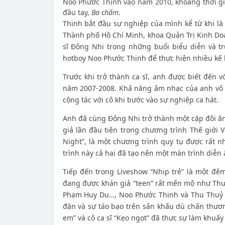
Noo Phước Thịnh vào năm 2010, khoảng thời gi
đầu tay,
Ba chấm
.
Thịnh bắt đầu sự nghiệp của mình kể từ khi là
Thành phố Hồ Chí Minh, khoa Quản Trị Kinh Do
sĩ Đông Nhi trong những buổi biểu diễn và trư
hotboy Noo Phước Thịnh để thực hiện nhiều kế
Trước khi trở thành ca sĩ, anh được biết đến 
năm 2007-2008. Khả năng âm nhạc của anh vô tì
cộng tác với cô khi bước vào sự nghiệp ca hát.
Anh đã cùng Đông Nhi trở thành một cặp đôi ăn
giả lần đầu tiên trong chương trình Thế giới 
Night”, là một chương trình quy tụ được rất n
trình này cả hai đã tạo nên một màn trình diễn
Tiếp đến trong Liveshow “Nhịp trẻ” là một đê
đang được khán giả “teen” rất mến mộ như Thu
Phạm Huy Du…, Noo Phước Thịnh và Thu Thuỷ đ
đặn và sự táo bạo trên sân khấu dù chấn thươ
em” và cô ca sĩ “Kẹo ngọt” đã thực sự làm khuấy