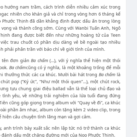
eo hướng nam trầm, cách trình diễn nhiều cảm xúc trong
 ngạc nhiên cho khán giả và chỉ trong vòng hơn 6 tháng kể
oo Phước Thịnh đã dần khẳng định được dấu ấn trong lòng
triển vọng và thành công sớm. Cùng với Wanbi Tuấn Anh, Ngô
Thịnh đang được biết đến như những hoàng tử của Teen
việc trau chuốt có phần dịu dàng vẻ bề ngoài tạo nhiều
h phải phân trần với báo chí về giới tính của mình.
i tên đơn giản
Ba chấm
(…), với ý nghĩa thể hiện một thói
book.
Ba chấm
cũng có ý nghĩa, là một khoảng trống để mỗi
hi thưởng thức các ca khúc. Mười bài hát trong
Ba chấm
là
hút pop (“Ký ức”, “Như một thói quen”…), một chút rock,
ưng tựu chung giai điệu ballad vẫn là thể loại chủ đạo và
ề tình yêu, về những trải nghiệm của lứa tuổi đang đứng
Tiên cũng góp giọng trong album với “Quay về đi”, ca khúc
ài phần âm nhạc, album còn tặng kèm 2 video clip, trong
 hiện câu chuyện tình lãng mạn và gợi cảm.
, anh trình bày xuất sắc nên lập tức nó trở thành ca khúc
 đó đánh dấu một chặng đường mới của Noo Phước Thịnh.