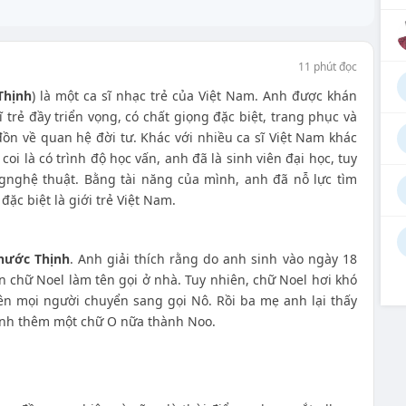
11 phút đọc
Thịnh
) là một ca sĩ nhạc trẻ của Việt Nam. Anh được khán
ĩ trẻ đầy triển vọng, có chất giọng đặc biệt, trang phục và
đồn về quan hệ đời tư. Khác với nhiều ca sĩ Việt Nam khác
i là có trình độ học vấn, anh đã là sinh viên đại học, tuy
gnghệ thuật. Bằng tài năng của mình, anh đã nỗ lực tìm
đặc biệt là giới trẻ Việt Nam.
hước Thịnh
. Anh giải thích rằng do anh sinh vào ngày 18
n chữ Noel làm tên gọi ở nhà. Tuy nhiên, chữ Noel hơi khó
nên mọi người chuyển sang gọi Nô. Rồi ba mẹ anh lại thấy
ịnh thêm một chữ O nữa thành Noo.