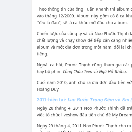
Theo thông tin của ông Tuấn Khanh thì album 
vào tháng 12/2009. Album này gồm có 8 ca khúc
“Yêu là đau”, sẽ là ca khúc mở đầu cho album.
Chiến lược của công ty và cả Noo Phước Thịnh 
chất lượng và chạy show để tiếp cận càng nhiề
album và một đĩa đơn trong một năm, đổi lại chấ
tiếng.
Ngoài ca hát, Phước Thịnh cũng tham gia các
hay bộ phim
Công Chúa Teen và Ngũ Hổ Tướng
.
Cuối năm 2010, anh cho ra đĩa đơn đầu tiên với
Hoàng Duy.
2011-hiện tại:
Lạc Bước Trong Đêm
và
Em (
Ngày 28 tháng 4, 2011 Noo Phước Thịnh đã trả
việc tổ chức liveshow đầu tiên chủ đề My Drea
Ngày 29 tháng 4, 2011 Noo Phước Thịnh cho ra 