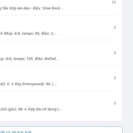
12
Tấn Hợp âm dạo - điệu: Slow Rock...
3
 Nhịp: 4/4, tempo: 86, điệu: S...
3
 4/4, tempo: 120, điệu: Ballad...
3
): G → Key (transposed): No |...
3
hủ (gốc): Db → Hợp âm sử dụng (...
ất cả 30 bài hát