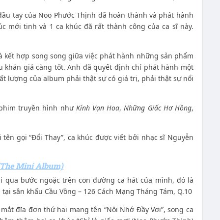
đầu tay của Noo Phước Thịnh đã hoàn thành và phát hành
 mới tinh và 1 ca khúc đã rất thành công của ca sĩ này.
là kết hợp song song giữa việc phát hành những sản phẩm
u khán giả càng tốt. Anh đã quyết định chỉ phát hành một
t lượng của album phải thật sự có giá trị, phải thật sự nổi
 phim truyền hình như
Kính Vạn Hoa
,
Những Giấc Hơ Hồng
,
 tên gọi “Đổi Thay”, ca khúc được viết bởi nhạc sĩ Nguyễn
The Mini Album)
i qua bước ngoặc trên con đường ca hát của mình, đó là
m tại sân khấu Cầu Vồng – 126 Cách Mạng Tháng Tám, Q.10
mắt đĩa đơn thứ hai mang tên “Nỗi Nhớ Đầy Vơi”, song ca