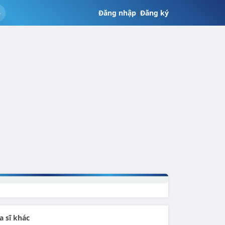
Đăng nhập
|
Đăng ký
a sĩ khác