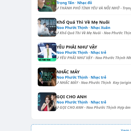
Trọng Tấn · Nhạc đỏ
♪ THÀNH PHỐ TÌNH YÊU VÀ NỖI NHỚ - Trọng 
Khổ Quá Thì Về Mẹ Nuôi
Noo Phước Thịnh · Nhạc Xuân
♪ Khổ Quá Thì Về Mẹ Nuôi - Noo Phước Thịnh
YÊU PHẢI NHƯ VẬY
Noo Phước Thịnh · Nhạc trẻ
♪ YÊU PHẢI NHƯ VẬY - Noo Phước Thịnh Nhịp:
NHẤC MÁY
Noo Phước Thịnh · Nhạc trẻ
♪ NHẤC MÁY - Noo Phước Thịnh Key (original
GỌI CHO ANH
Noo Phước Thịnh · Nhạc trẻ
♪ GỌI CHO ANH - Noo Phước Thịnh Hợp âm c
Xem t