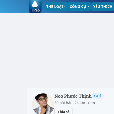
THỂ LOẠI
CÔNG CỤ
YÊU THÍCH
Noo Phước Thịnh
Ca sĩ
30 bài hát · 24 lượt xem
Chia sẻ