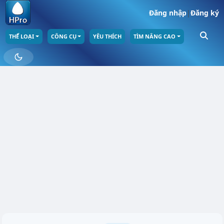
Đăng nhập
|
Đăng ký
THỂ LOẠI
CÔNG CỤ
YÊU THÍCH
TÌM NÂNG CAO