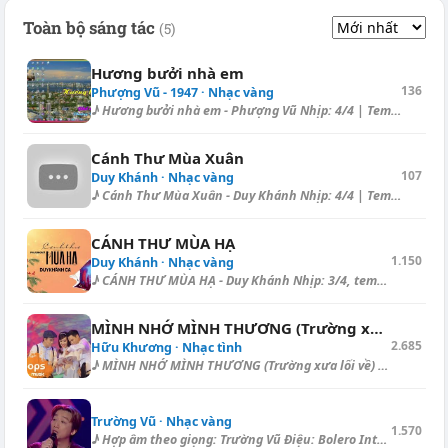
Toàn bộ sáng tác
(5)
Hương bưởi nhà em
136
Phượng Vũ - 1947 · Nhạc vàng
♪ Hương bưởi nhà em - Phượng Vũ Nhịp: 4/4 | Tempo: 85 BPM | Điệu: Blues...
Cánh Thư Mùa Xuân
107
Duy Khánh · Nhạc vàng
♪ Cánh Thư Mùa Xuân - Duy Khánh Nhịp: 4/4 | Tempo: 136 BPM | Điệu: Blues...
CÁNH THƯ MÙA HẠ
1.150
Duy Khánh · Nhạc vàng
♪ CÁNH THƯ MÙA HẠ - Duy Khánh Nhịp: 3/4, tempo: 94, điệu: Habanera =====...
MÌNH NHỚ MÌNH THƯƠNG (Trường xưa lối về)
2.685
Hữu Khương · Nhạc tình
♪ MÌNH NHỚ MÌNH THƯƠNG (Trường xưa lối về) - Thái Châu Hợp âm dạo (Boler...
Trường Vũ · Nhạc vàng
1.570
♪ Hợp âm theo giọng: Trường Vũ Điệu: Bolero Intro: [Am] | [Am] | [E] | [...