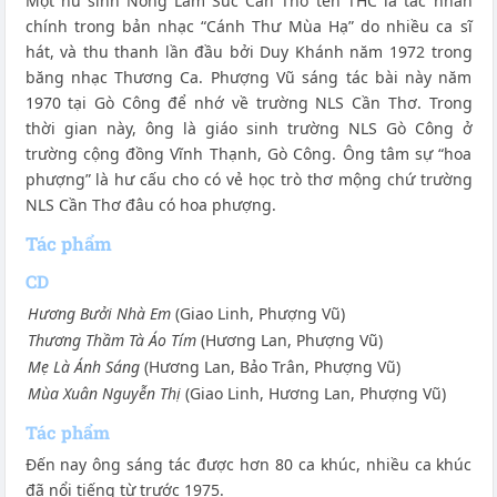
Một nữ sinh Nông Lâm Súc Cần Thơ tên THC là tác nhân
chính trong bản nhạc “Cánh Thư Mùa Hạ” do nhiều ca sĩ
hát, và thu thanh lần đầu bởi Duy Khánh năm 1972 trong
băng nhạc Thương Ca. Phượng Vũ sáng tác bài này năm
1970 tại Gò Công để nhớ về trường NLS Cần Thơ. Trong
thời gian này, ông là giáo sinh trường NLS Gò Công ở
trường cộng đồng Vĩnh Thạnh, Gò Công. Ông tâm sự “hoa
phượng” là hư cấu cho có vẻ học trò thơ mộng chứ trường
NLS Cần Thơ đâu có hoa phượng.
Tác phẩm
CD
Hương Bưởi Nhà Em
(Giao Linh, Phượng Vũ)
Thương Thầm Tà Áo Tím
(Hương Lan, Phượng Vũ)
Mẹ Là Ánh Sáng
(Hương Lan, Bảo Trân, Phượng Vũ)
Mùa Xuân Nguyễn Thị
(Giao Linh, Hương Lan, Phượng Vũ)
Tác phẩm
Đến nay ông sáng tác được hơn 80 ca khúc, nhiều ca khúc
đã nổi tiếng từ trước 1975.