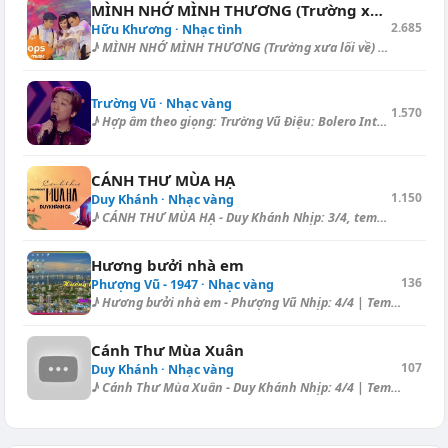
MÌNH NHỚ MÌNH THƯƠNG (Trường xưa lối về)
2.685
Hữu Khương · Nhạc tình
♪ MÌNH NHỚ MÌNH THƯƠNG (Trường xưa lối về) - Thái Châu Hợp âm dạo (Boler...
Trường Vũ · Nhạc vàng
1.570
♪ Hợp âm theo giọng: Trường Vũ Điệu: Bolero Intro: [Am] | [Am] | [E] | [...
CÁNH THƯ MÙA HẠ
1.150
Duy Khánh · Nhạc vàng
♪ CÁNH THƯ MÙA HẠ - Duy Khánh Nhịp: 3/4, tempo: 94, điệu: Habanera =====...
Hương bưởi nhà em
136
Phượng Vũ - 1947 · Nhạc vàng
♪ Hương bưởi nhà em - Phượng Vũ Nhịp: 4/4 | Tempo: 85 BPM | Điệu: Blues...
Cánh Thư Mùa Xuân
107
Duy Khánh · Nhạc vàng
♪ Cánh Thư Mùa Xuân - Duy Khánh Nhịp: 4/4 | Tempo: 136 BPM | Điệu: Blues...