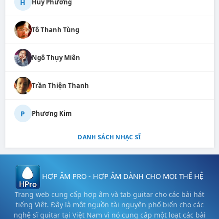
H
Huy Phương
Tô Thanh Tùng
Ngô Thụy Miên
Trần Thiện Thanh
P
Phương Kim
DANH SÁCH NHẠC SĨ
HỢP ÂM PRO - HỢP ÂM DÀNH CHO MỌI THẾ HỆ
Trang web cung cấp hợp âm và tab guitar cho các bài hát
tiếng Việt. Đây là một nguồn tài nguyên phổ biến cho các
nghệ sĩ guitar tại Việt Nam vì nó cung cấp một loạt các bài