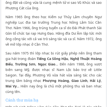
ông đặt và cũng vừa là cung mệnh tử vi sao Vũ Khúc và sao
Phượng Cát của ông.
Năm 1965 ông theo học Kiểm sự Thủy Lâm chuyên Ngư
nghiệp Lục địa tại trường Trung học Nông Lâm Súc Cần
Thơ. Năm 1966, ông trúng tuyển ca sĩ do Đài Phát thanh Sài
Gòn tổ chức tại rạp Hưng Đạo. Hãng đĩa Dư Âm lập tức mời
ông cộng tác với cả vai trò sáng tác và ca sĩ. Năm 1972, ông
về mở lớp nhạc ở Cần Thơ.
Sau năm 1975 thì lớp nhạc bị rút giấy phép nên ông tham
gia hát trong đoàn
Tiếng Ca Sông Hậu
,
Nghệ Thuật Hoàng
Biếu
,
Trường Sơn
,
Ngọc Giao
… Đến năm 1988, ông vượt
biên sang Mỹ, được nhạc sĩ Nam Lộc bảo trợ về Little
Saigon. Tại đây, Phượng Vũ vừa hát vừa sáng tác cho các
trung tâm băng nhạc
Phượng Hoàng
,
Giao Linh
,
Hải Lý
,
Mai Vy
… Hiện nay ông là chủ một phòng thu và ban nhạc
cùng tên.
Cánh thư mùa hạ