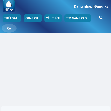
Đăng nhập
|
Đăng ký
THỂ LOẠI
CÔNG CỤ
YÊU THÍCH
TÌM NÂNG CAO