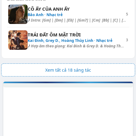
CÔ ẤY CỦA ANH ẤY
5
Bảo Anh · Nhạc trẻ
♪ Intro: [Gm] | [Dm] | [Eb] | [Gm7] | [Cm] [Bb] | [C] | [D] | [Gm] | [C...
TRÁI ĐẤT ÔM MẶT TRỜI
3
Kai Đinh, Grey D., Hoàng Thùy Linh · Nhạc trẻ
♪ Hợp âm theo giọng: Kai Đinh & Grey D. & Hoàng Thùy Linh Nhịp:...
Xem tất cả 18 sáng tác