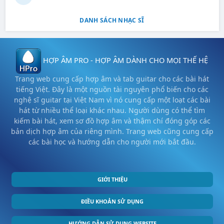
DANH SÁCH NHẠC SĨ
HỢP ÂM PRO - HỢP ÂM DÀNH CHO MỌI THẾ HỆ
Trang web cung cấp hợp âm và tab guitar cho các bài hát
tiếng Việt. Đây là một nguồn tài nguyên phổ biến cho các
nghệ sĩ guitar tại Việt Nam vì nó cung cấp một loạt các bài
hát từ nhiều thể loại khác nhau. Người dùng có thể tìm
kiếm bài hát, xem sơ đồ hợp âm và thậm chí đóng góp các
bản dịch hợp âm của riêng mình. Trang web cũng cung cấp
các bài học và hướng dẫn cho người mới bắt đầu.
GIỚI THIỆU
ĐIỀU KHOẢN SỬ DỤNG
HƯỚNG DẪN SỬ DỤNG WEBSITE