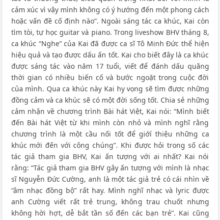
cảm xúc vì vậy mình không có ý hướng đến một phong cách
hoặc vấn đề cố định nào”. Ngoài sáng tác ca khúc, Kai còn
tìm tòi, tự học guitar và piano. Trong liveshow BHV tháng 8,
ca khúc “Nghe” của Kai đã được ca sĩ Tô Minh Đức thể hiện
hiệu quả và tạo được dấu ấn tốt. Kai cho biết đây là ca khúc
được sáng tác vào năm 17 tuổi, viết để đánh dấu quãng
thời gian có nhiều biến cố và bước ngoặt trong cuộc đời
của mình. Qua ca khúc này Kai hy vọng sẽ tìm được những
đồng cảm và ca khúc sẽ có một đời sống tốt. Chia sẻ những
cảm nhận về chương trình Bài hát Việt, Kai nói: “Mình biết
đến Bài hát Việt từ khi mình còn nhỏ và mình nghĩ rằng
chương trình là một cầu nối tốt để giớí thiệu những ca
khúc mới đến với công chúng”. Khi được hỏi trong số các
tác giả tham gia BHV, Kai ấn tượng với ai nhất? Kai nói
rằng: “Tác giả tham gia BHV gây ấn tượng với mình là nhạc
sĩ Nguyễn Đức Cường, anh là một tác giả trẻ có cái nhìn về
“âm nhạc đồng bộ” rất hay. Mình nghĩ nhạc và lyric được
anh Cường viết rất trẻ trung, không trau chuốt nhưng
không hời hợt, dễ bắt tần số đến các bạn trẻ”. Kai cũng