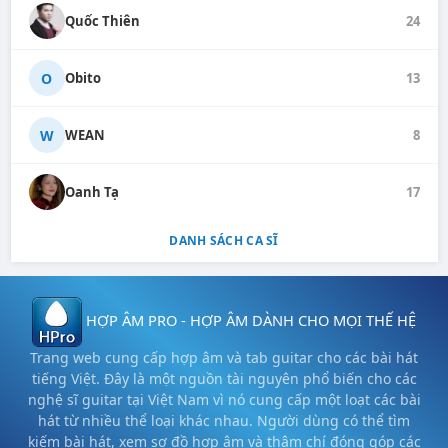
Quốc Thiên
24
O
Obito
13
W
WEAN
8
Oanh Tạ
17
DANH SÁCH CA SĨ
HỢP ÂM PRO - HỢP ÂM DÀNH CHO MỌI THẾ HỆ
Trang web cung cấp hợp âm và tab guitar cho các bài hát
tiếng Việt. Đây là một nguồn tài nguyên phổ biến cho các
nghệ sĩ guitar tại Việt Nam vì nó cung cấp một loạt các bài
hát từ nhiều thể loại khác nhau. Người dùng có thể tìm
kiếm bài hát, xem sơ đồ hợp âm và thậm chí đóng góp các