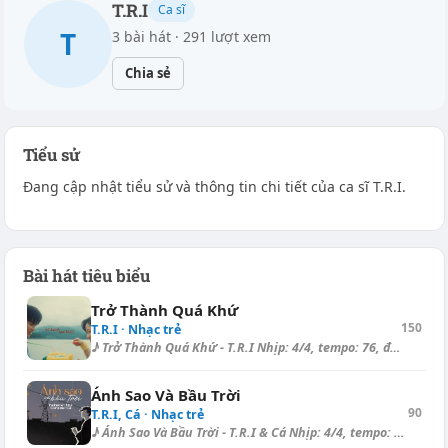
T.R.I
Ca sĩ
T
3 bài hát · 291 lượt xem
Chia sẻ
Tiểu sử
Đang cập nhật tiểu sử và thông tin chi tiết của ca sĩ T.R.I.
Bài hát tiêu biểu
Trở Thành Quá Khứ
150
T.R.I · Nhạc trẻ
♪ Trở Thành Quá Khứ - T.R.I Nhịp: 4/4, tempo: 76, điệu: Slow Ballad ====...
Ánh Sao Và Bầu Trời
90
T.R.I, Cá · Nhạc trẻ
♪ Ánh Sao Và Bầu Trời - T.R.I & Cá Nhịp: 4/4, tempo: 140, điệu: Ball...