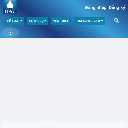
Đăng nhập
|
Đăng ký
THỂ LOẠI
CÔNG CỤ
YÊU THÍCH
TÌM NÂNG CAO