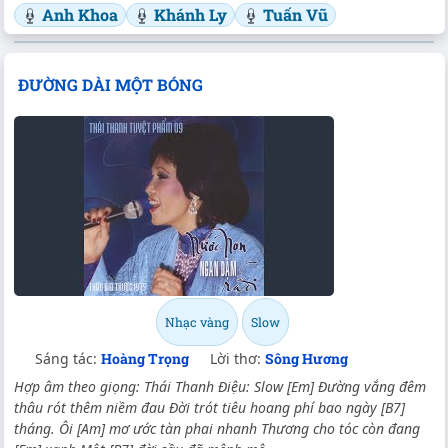
Anh Khoa
Khánh Ly
Tuấn Vũ
ĐƯỜNG DÀI MỘT BÓNG
Nhạc vàng
Slow
Sáng tác:
Hoàng Trọng
Lời thơ:
Sông Hương
Hợp âm theo giọng: Thái Thanh Điệu: Slow [Em] Ðường vắng đêm
thâu rót thêm niềm đau Ðời trót tiêu hoang phí bao ngày [B7]
tháng. Ôi [Am] mơ ước tàn phai nhanh Thương cho tóc còn đang