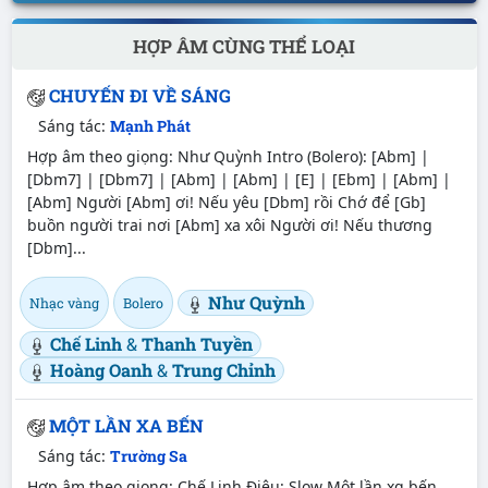
HỢP ÂM CÙNG THỂ LOẠI
CHUYẾN ĐI VỀ SÁNG
Sáng tác:
Mạnh Phát
Hợp âm theo giọng: Như Quỳnh Intro (Bolero): [Abm] |
[Dbm7] | [Dbm7] | [Abm] | [Abm] | [E] | [Ebm] | [Abm] |
[Abm] Người [Abm] ơi! Nếu yêu [Dbm] rồi Chớ để [Gb]
buồn người trai nơi [Abm] xa xôi Người ơi! Nếu thương
[Dbm]...
Như Quỳnh
Nhạc vàng
Bolero
Chế Linh
&
Thanh Tuyền
Hoàng Oanh
&
Trung Chỉnh
MỘT LẦN XA BẾN
Sáng tác:
Trường Sa
Hợp âm theo giọng: Chế Linh Điệu: Slow Một lần xɑ bến