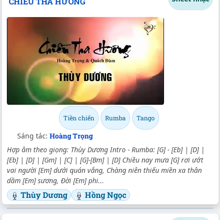
CHIỀU THA HƯƠNG
Tiền chiến
Rumba
Tango
Sáng tác:
Hoàng Trọng
Hợp âm theo giọng: Thùy Dương Intro - Rumba: [G] - [Eb] | [D] |
[Eb] | [D] | [Gm] | [C] | [G]-[Bm] | [D] Chiều nay mưa [G] rơi ướt
vai người [Em] dưới quán vắng, Chàng niên thiếu miền xa thân
dầm [Em] sương, Đời [Em] phi...
Thùy Dương
Hồng Ngọc