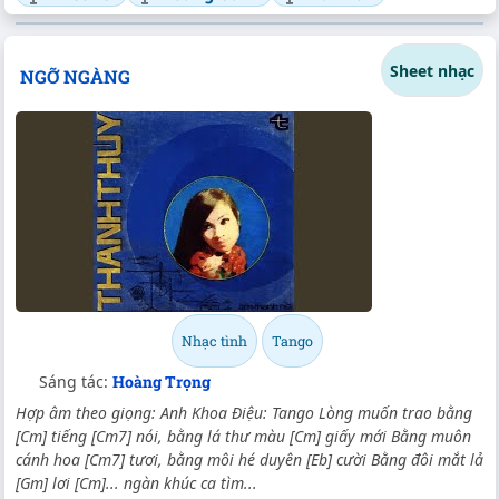
Sheet nhạc
NGỠ NGÀNG
Nhạc tình
Tango
Sáng tác:
Hoàng Trọng
Hợp âm theo giọng: Anh Khoa Điệu: Tango Lòng muốn trao bằng
[Cm] tiếng [Cm7] nói, bằng lá thư màu [Cm] giấy mới Bằng muôn
cánh hoa [Cm7] tươi, bằng môi hé duyên [Eb] cười Bằng đôi mắt lả
[Gm] lơi [Cm]... ngàn khúc ca tìm...