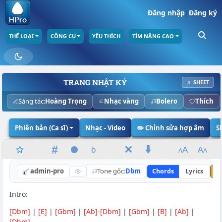
Đăng nhập
|
Đăng ký
THỂ LOẠI
CÔNG CỤ
YÊU THÍCH
TÌM NÂNG CAO
TRANG NHẬT KÝ
♬ SHEET
Sáng tác:
Hoàng Trọng
Nhạc vàng
Bolero
Thích
Phiên bản (Ca sĩ)
Nhạc - Video
✏️ Chỉnh sửa hợp âm
S
admin-pro
Tone gốc:
Dbm
Chords
Lyrics
N
Intro:
[Dbm]
|
[E]
|
[Gbm]
|
[Ab]
-
[Dbm]
|
[Gbm]
|
[B]
|
[Ab]
|
[Dbm]