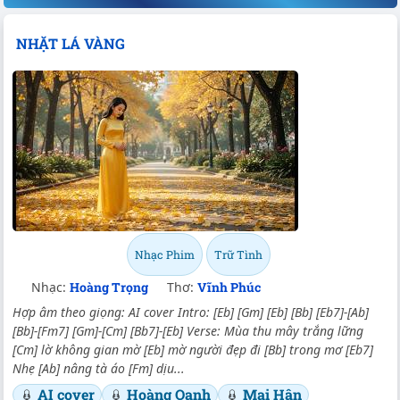
NHẶT LÁ VÀNG
Nhạc Phim
Trữ Tình
Nhạc:
Hoàng Trọng
Thơ:
Vĩnh Phúc
Hợp âm theo giọng: AI cover Intro: [Eb] [Gm] [Eb] [Bb] [Eb7]-[Ab]
[Bb]-[Fm7] [Gm]-[Cm] [Bb7]-[Eb] Verse: Mùa thu mây trắng lững
[Cm] lờ không gian mờ [Eb] mờ người đẹp đi [Bb] trong mơ [Eb7]
Nhẹ [Ab] nâng tà áo [Fm] dịu...
AI cover
Hoàng Oanh
Mai Hân