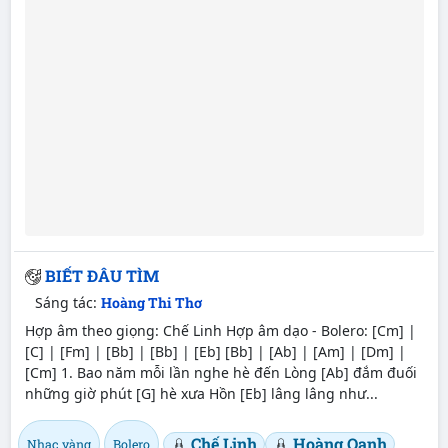
BIẾT ĐÂU TÌM
Sáng tác:
Hoàng Thi Thơ
Hợp âm theo giọng: Chế Linh Hợp âm dạo - Bolero: [Cm] |
[C] | [Fm] | [Bb] | [Bb] | [Eb] [Bb] | [Ab] | [Am] | [Dm] |
[Cm] 1. Bao năm mỗi lần nghe hè đến Lòng [Ab] đắm đuối
những giờ phút [G] hè xưa Hồn [Eb] lâng lâng như...
Chế Linh
Hoàng Oanh
Nhạc vàng
Bolero