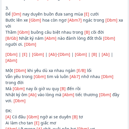
3.
Để
[Dm]
nay duyên buồn đưa sang mùa
[E]
cưới
Bước lên xe
[Gbm]
hoa còn ngơ
[Abm7]
ngác trong
[Dbm]
xa
vời
Thầm
[Gbm]
buông câu biệt nhau trong
[B]
cõi đời
[B/Gb]
Nhật ký năm
[Abm]
nào đành lòng đốt thôi
[Dbm]
người ơi.
[Dbm]
[Dbm]
|
[E]
|
[Gbm]
|
[Ab]
-
[Dbm]
|
[Gbm]
|
[B]
|
[Ab]
|
[Abm]
Một
[Dbm]
khi yêu dù xa nhau ngàn
[E/B]
lối
Vẫn yêu trong
[Gbm]
tim và luôn
[Ab7]
nhớ nhau
[Dbm]
trong đời
Mà
[Gbm]
nay ôi giờ vu quy
[B]
đến rồi
Nhật ký ôm
[Ab]
vào lòng mà
[Abm]
tiếc thương
[Dbm]
đầy
vơi.
[Dbm]
ĐK:
[A]
Có đâu
[Gbm]
ngờ ai se duyên
[B]
tơ
Ai làm cho tan
[E]
giấc mơ
[Abm]
Lỡ mong
[A]
chờ, xuôi nên bơ
[Dbm]
vơ