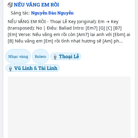
NẾU VẮNG EM RỒI
Sáng tác:
Nguyễn Đào Nguyễn
NẾU VẮNG EM RỒI - Thoại Lễ Key (original): Em → Key
(transposed): No | Điệu: Ballad Intro: [Em7] [G] [C] [B7]
[Em] Verse: Nếu vắng em rồi còn [Am7] lại anh với [Ebm] ai
[B] Nếu vắng em [Em] rồi tình nhạt hương sẽ [Am] ph...
Thoại Lễ
Nhạc vàng
Bolero
Vũ Linh
&
Tài Linh