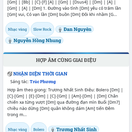
[Gm] | [Bb] | [C]-[F] [A] | [Gm] | [Dsus4] | [Dm] | [A] |
[Gm] | [A] | [Dm] 1. Đường vào tình [Dm] yêu có trăm lần
[Gm] vui, Có vạn lần [Dm] buồn [Dm] Đôi khi nhầm [G...
Đan Nguyên
Nhạc vàng
Slow Rock
Nguyễn Hồng Nhung
HỢP ÂM CÙNG GIAI ĐIỆU
NHẬN DIỆN THỜI GIAN
Sáng tác:
Trúc Phương
Hợp âm theo giọng: Trương Nhất Sinh Điệu: Bolero [Dm] |
[C]-[Gm] | [E]-[Dm] | [C]-[Gm] | [Am]-[Dm] | [Dm] Chân
chiến xa từng vượt [Dm] qua đường đạn mìn Buổi [Dm7]
chiều nào dừng [Dm] quân không dám [Am] tiến Đêm
trong m...
Trương Nhất Sinh
Nhạc vàng
Bolero