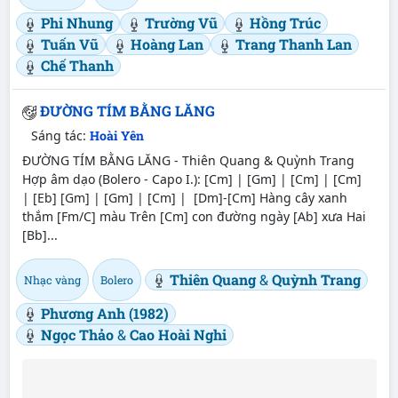
Phi Nhung
Trường Vũ
Hồng Trúc
Tuấn Vũ
Hoàng Lan
Trang Thanh Lan
Chế Thanh
ĐƯỜNG TÍM BẰNG LĂNG
Sáng tác:
Hoài Yên
ĐƯỜNG TÍM BẰNG LĂNG - Thiên Quang & Quỳnh Trang
Hợp âm dạo (Bolero - Capo I.): [Cm] | [Gm] | [Cm] | [Cm]
| [Eb] [Gm] | [Gm] | [Cm] | [Dm]-[Cm] Hàng cây xanh
thắm [Fm/C] màu Trên [Cm] con đường ngày [Ab] xưa Hai
[Bb]...
Thiên Quang
&
Quỳnh Trang
Nhạc vàng
Bolero
Phương Anh (1982)
Ngọc Thảo
&
Cao Hoài Nghi