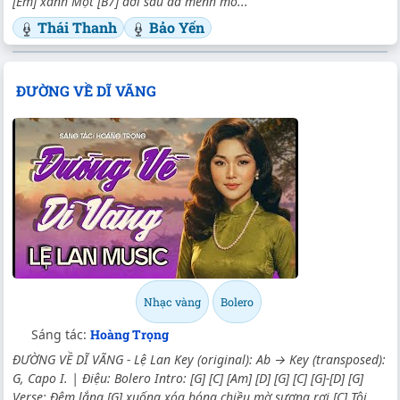
[Em] xanh Một [B7] đời sầu đã mênh mô...
Thái Thanh
Bảo Yến
ĐƯỜNG VỀ DĨ VÃNG
Nhạc vàng
Bolero
Sáng tác:
Hoàng Trọng
ĐƯỜNG VỀ DĨ VÃNG - Lệ Lan Key (original): Ab → Key (transposed):
G, Capo I. | Điệu: Bolero Intro: [G] [C] [Am] [D] [G] [C] [G]-[D] [G]
Verse: Đêm lắng [G] xuống xóa bóng chiều mờ sương rơi [C] Tôi