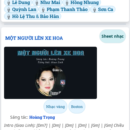
Lê Dung
Như Mai
Hồng Nhung
Quỳnh Lan
Phạm Thanh Thảo
Sơn Ca
Hồ Lệ Thu
&
Bảo Hân
Sheet nhạc
MỘT NGƯỜI LÊN XE HOA
Nhạc vàng
Boston
Sáng tác:
Hoàng Trọng
Intro (Giao Linh): [Dm7] | [Dm] | [Dm] | [Dm] | [Gm] | [Gm] Chiều