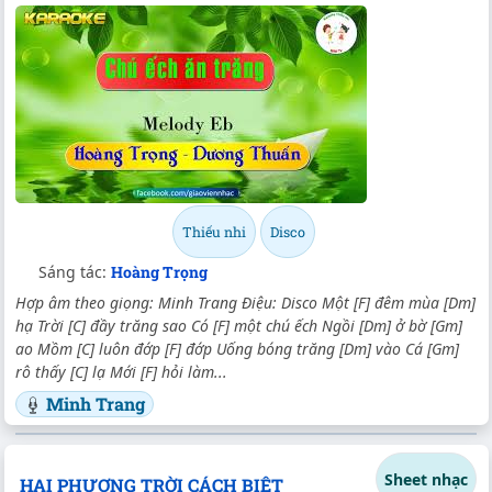
Thiếu nhi
Disco
Sáng tác:
Hoàng Trọng
Hợp âm theo giọng: Minh Trang Điệu: Disco Một [F] đêm mùa [Dm]
hạ Trời [C] đầy trăng sao Có [F] một chú ếch Ngồi [Dm] ở bờ [Gm]
ao Mồm [C] luôn đớp [F] đớp Uống bóng trăng [Dm] vào Cá [Gm]
rô thấy [C] lạ Mới [F] hỏi làm...
Minh Trang
Sheet nhạc
HAI PHƯƠNG TRỜI CÁCH BIỆT