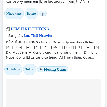
xưa bao kỷ niệm êm [E] ái lúc tuổi còn [Am] thơ Nhà [...
Nhạc vàng
Bolero
ĐÊM TÌNH THƯƠNG
Sáng tác:
Lm. Thái Nguyên
ĐÊM TÌNH THƯƠNG - Hoàng Quân Hợp âm dạo - Bolero:
[A] | [Bm] | [A] | [A] | [D] | [F#m] | [Bm7] | [E] | [A] | [D]
ĐK: Một đêm [A] đông trong hoang vắng mênh [D] mông,
Ngoài đồng [E] xa vang ca tiếng [A] Thiên thần. Có ai...
Hoàng Quân
Thánh ca
Bolero