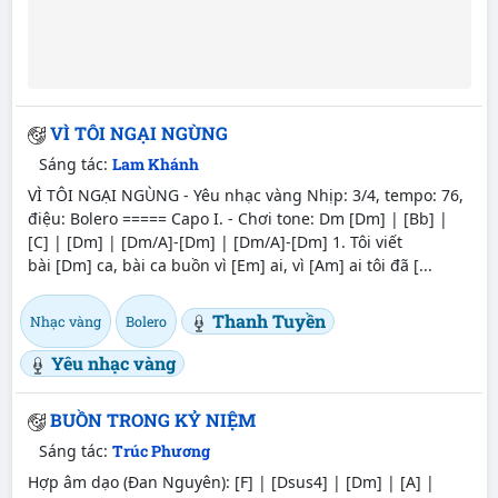
VÌ TÔI NGẠI NGÙNG
Sáng tác:
Lam Khánh
VÌ TÔI NGẠI NGÙNG - Yêu nhạc vàng Nhịp: 3/4, tempo: 76,
điệu: Bolero ===== Capo I. - Chơi tone: Dm [Dm] | [Bb] |
[C] | [Dm] | [Dm/A]-[Dm] | [Dm/A]-[Dm] 1. Tôi viết
bài [Dm] ca, bài ca buồn vì [Em] ai, vì [Am] ai tôi đã [...
Thanh Tuyền
Nhạc vàng
Bolero
Yêu nhạc vàng
BUỒN TRONG KỶ NIỆM
Sáng tác:
Trúc Phương
Hợp âm dạo (Đan Nguyên): [F] | [Dsus4] | [Dm] | [A] |