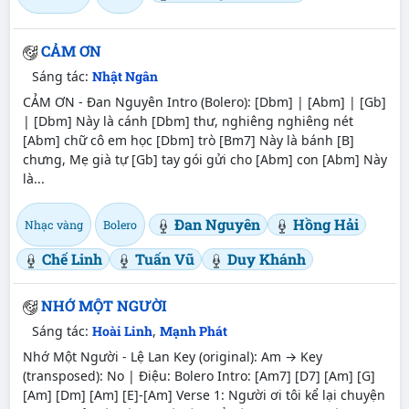
CẢM ƠN
Sáng tác:
Nhật Ngân
CẢM ƠN - Đan Nguyên Intro (Bolero): [Dbm] | [Abm] | [Gb]
| [Dbm] Này là cánh [Dbm] thư, nghiêng nghiêng nét
[Abm] chữ cô em học [Dbm] trò [Bm7] Này là bánh [B]
chưng, Mẹ già tự [Gb] tay gói gửi cho [Abm] con [Abm] Này
là...
Đan Nguyên
Hồng Hải
Nhạc vàng
Bolero
Chế Linh
Tuấn Vũ
Duy Khánh
NHỚ MỘT NGƯỜI
Sáng tác:
Hoài Linh
,
Mạnh Phát
Nhớ Một Người - Lệ Lan Key (original): Am → Key
(transposed): No | Điệu: Bolero Intro: [Am7] [D7] [Am] [G]
[Am] [Dm] [Am] [E]-[Am] Verse 1: Người ơi tôi kể lại chuyện