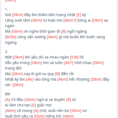
1.
Giờ
[Dbm]
đây âm thầm bên trang nhật
[E]
ký
Lắng xuôi tâm
[Gbm]
tư hoài mơ
[Abm7]
bóng ai
[Dbm]
xa
ngàn
Mà
[Gbm]
im nghe thời gian đi
[B]
ngỡ ngàng
[B/Gb]
Lòng vấn vương
[Abm]
gì mà buồn khi bước sang
ngang.
2.
Một
[Dbm]
khi yêu dù xa nhau ngàn
[E/B]
lối
Vẫn yêu trong
[Gbm]
tim và luôn
[Ab7]
nhớ nhau
[Dbm]
trong đời
Mà
[Gbm]
nay ôi giờ vu quy
[B]
đến rồi
Nhật ký ôm
[Ab]
vào lòng mà
[Abm]
tiếc thương
[Dbm]
đầy
vơi.
[Dbm]
ĐK:
[A]
Có đâu
[Gbm]
ngờ ai se duyên
[B]
tơ
Ai làm cho tan
[E]
giấc mơ
[Abm]
Lỡ mong
[A]
chờ, xuôi nên bơ
[Dbm]
vơ
Xuôi tình yêu ra
[Ebm]
hững hờ.
[Abm]