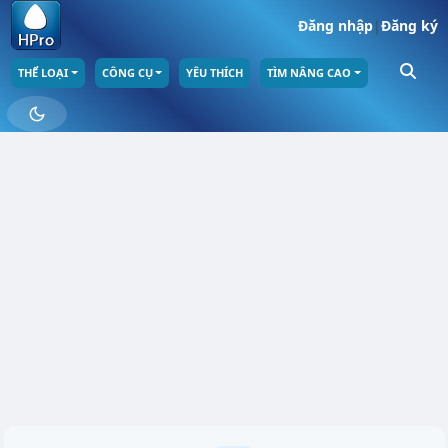
Đăng nhập
|
Đăng ký
THỂ LOẠI
CÔNG CỤ
YÊU THÍCH
TÌM NÂNG CAO