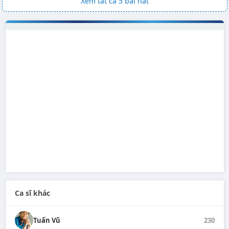
Xem tất cả 5 bài hát
Ca sĩ khác
Tuấn Vũ
230