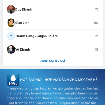
Duy Khánh
75
Giao Linh
102
T
Thanh Hằng - Saigon Boléro
21
Vũ Khanh
88
DANH SÁCH CA SĨ
HỢP ÂM PRO - HỢP ÂM DÀNH CHO MỌI THẾ HỆ
Trang web cung cấp hợp âm và tab guitar cho các bài hát
tiếng Việt. Đây là một nguồn tài nguyên phổ biến cho các
nghệ sĩ guitar tại Việt Nam vì nó cung cấp một loạt các bài
hát từ nhiều thể loại khác nhau. Người dùng có thể tìm