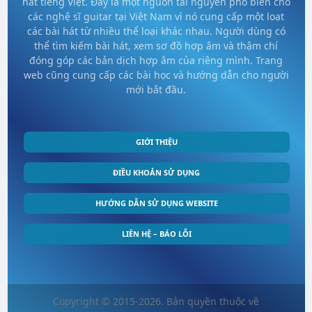
hát tiếng Việt. Đây là một nguồn tài nguyên phổ biến cho
các nghệ sĩ guitar tại Việt Nam vì nó cung cấp một loạt
các bài hát từ nhiều thể loại khác nhau. Người dùng có
thể tìm kiếm bài hát, xem sơ đồ hợp âm và thậm chí
đóng góp các bản dịch hợp âm của riêng mình. Trang
web cũng cung cấp các bài học và hướng dẫn cho người
mới bắt đầu.
GIỚI THIỆU
ĐIỀU KHOẢN SỬ DỤNG
HƯỚNG DẪN SỬ DỤNG WEBSITE
LIÊN HỆ – BÁO LỖI
Copyright © 2015-2026. Bản quyền thuộc về