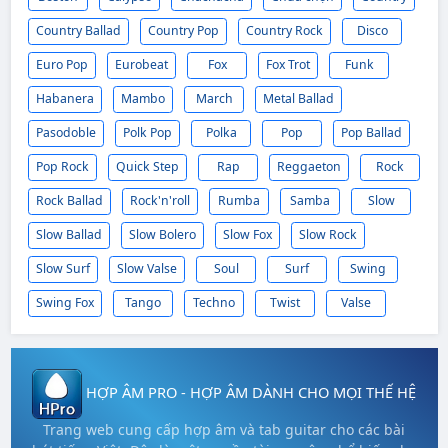
Country Ballad
Country Pop
Country Rock
Disco
Euro Pop
Eurobeat
Fox
Fox Trot
Funk
Habanera
Mambo
March
Metal Ballad
Pasodoble
Polk Pop
Polka
Pop
Pop Ballad
Pop Rock
Quick Step
Rap
Reggaeton
Rock
Rock Ballad
Rock'n'roll
Rumba
Samba
Slow
Slow Ballad
Slow Bolero
Slow Fox
Slow Rock
Slow Surf
Slow Valse
Soul
Surf
Swing
Swing Fox
Tango
Techno
Twist
Valse
HỢP ÂM PRO - HỢP ÂM DÀNH CHO MỌI THẾ HỆ
Trang web cung cấp hợp âm và tab guitar cho các bài