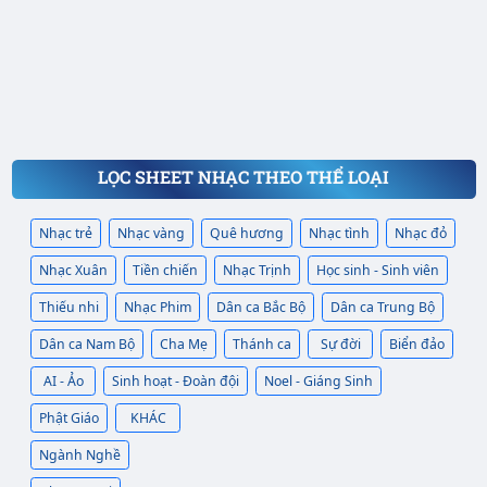
LỌC SHEET NHẠC THEO THỂ LOẠI
Nhạc trẻ
Nhạc vàng
Quê hương
Nhạc tình
Nhạc đỏ
Nhạc Xuân
Tiền chiến
Nhạc Trịnh
Học sinh - Sinh viên
Thiếu nhi
Nhạc Phim
Dân ca Bắc Bộ
Dân ca Trung Bộ
Dân ca Nam Bộ
Cha Mẹ
Thánh ca
Sự đời
Biển đảo
AI - Ảo
Sinh hoạt - Đoàn đội
Noel - Giáng Sinh
Phật Giáo
KHÁC
Ngành Nghề