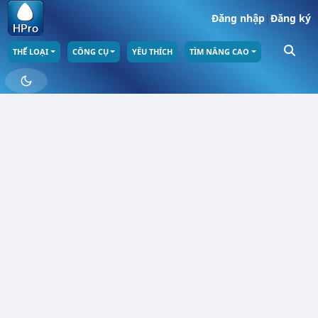
Đăng nhập
|
Đăng ký
THỂ LOẠI
CÔNG CỤ
YÊU THÍCH
TÌM NÂNG CAO