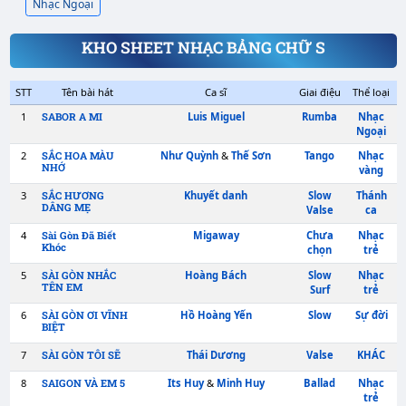
Nhạc Ngoại
KHO SHEET NHẠC BẢNG CHỮ S
STT
Tên bài hát
Ca sĩ
Giai 
1
Luis Miguel
Rum
SABOR A MI
2
Như Quỳnh
&
Thế Sơn
Tan
SẮC HOA MÀU