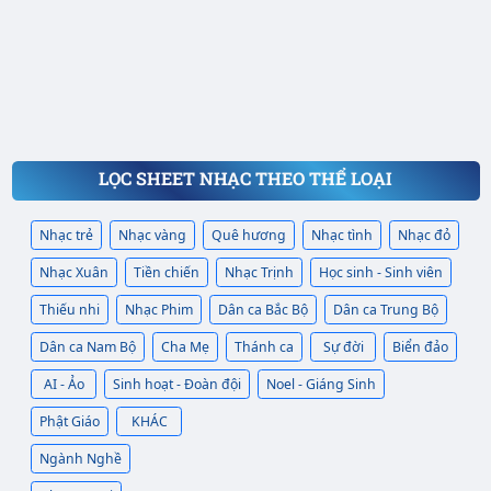
LỌC SHEET NHẠC THEO THỂ LOẠI
Nhạc trẻ
Nhạc vàng
Quê hương
Nhạc tình
Nhạc đỏ
Nhạc Xuân
Tiền chiến
Nhạc Trịnh
Học sinh - Sinh viên
Thiếu nhi
Nhạc Phim
Dân ca Bắc Bộ
Dân ca Trung Bộ
Dân ca Nam Bộ
Cha Mẹ
Thánh ca
Sự đời
Biển đảo
AI - Ảo
Sinh hoạt - Đoàn đội
Noel - Giáng Sinh
Phật Giáo
KHÁC
Ngành Nghề