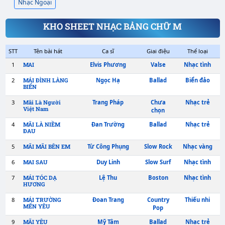
Nhạc Ngoại
KHO SHEET NHẠC BẢNG CHỮ M
STT
Tên bài hát
Ca sĩ
Giai điệu
1
Elvis Phương
Valse
MAI
2
Ngọc Hạ
Ballad
MÁI ĐÌNH LÀNG
BIỂN