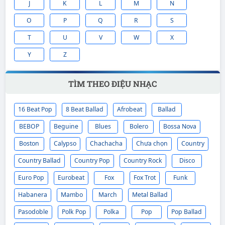
21
Quang Dũng
Boston
MẮT LỆ CHO
J
K
L
M
N
NGƯỜI
O
P
Q
R
S
22
Dunghoangpham
Ballad
MẬT NGỌT
T
U
V
W
X
23
Ý Lan
Slow Rock
MẮT THU
Y
Z
24
Bằng Kiều
Twist
MẶT TRỜI BÉ
CON
TÌM THEO ĐIỆU NHẠC
25
Duy Khánh
Habanera
MÁU CHẢY VỀ
TIM
16 Beat Pop
8 Beat Ballad
Afrobeat
Ballad
BEBOP
Beguine
Blues
Bolero
Bossa Nova
Boston
Calypso
Chachacha
Chưa chọn
Country
Country Ballad
Country Pop
Country Rock
Disco
Euro Pop
Eurobeat
Fox
Fox Trot
Funk
Habanera
Mambo
March
Metal Ballad
Pasodoble
Polk Pop
Polka
Pop
Pop Ballad