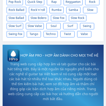
Pop Rock
Quick Step
Rap
Reggaeton
Rock
Rock Ballad
Rock'n'roll
Rumba
Samba
Slow
Slow Ballad
Slow Bolero
Slow Fox
Slow Rock
Slow Surf
Slow Valse
Soul
Surf
Swing
Swing Fox
Tango
Techno
Twist
Valse
HỢP ÂM PRO - HỢP ÂM DÀNH CHO MỌI THẾ HỆ
Trang web cung cấp hợp âm và tab guitar cho các bài
hát tiếng Việt. Đây là một nguồn tài nguyên phổ biến cho
các nghệ sĩ guitar tại Việt Nam vì nó cung cấp một loạt
các bài hát từ nhiều thể loại khác nhau. Người dùng có
thể tìm kiếm bài hát, xem sơ đồ hợp âm và thậm chí
đóng góp các bản dịch hợp âm của riêng mình. Trang
web cũng cung cấp các bài học và hướng dẫn cho người
mới bắt đầu.