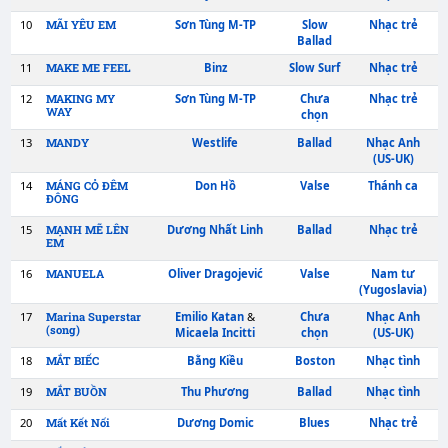
3
Trang Pháp
Chưa
Mãi Là Người
Việt Nam
chọn
4
Đan Trường
Ballad
MÃI LÀ NIỀM
ĐAU
5
Từ Công Phụng
Slow Rock
MÃI MÃI BÊN EM
6
Duy Linh
Slow Surf
MAI SAU
7
Lệ Thu
Boston
MÁI TÓC DẠ
HƯƠNG
8
Đoan Trang
Country
MÁI TRƯỜNG
MẾN YÊU
Pop
9
Mỹ Tâm
Ballad
MÃI YÊU
10
Sơn Tùng M-TP
Slow
MÃI YÊU EM
Ballad
11
Binz
Slow Surf
MAKE ME FEEL