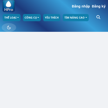
Đăng nhập
|
Đăng ký
THỂ LOẠI
CÔNG CỤ
YÊU THÍCH
TÌM NÂNG CAO