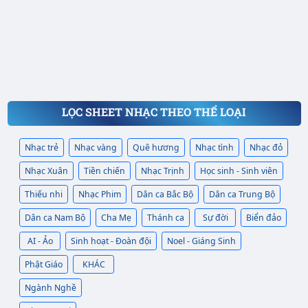
LỌC SHEET NHẠC THEO THỂ LOẠI
Nhạc trẻ
Nhạc vàng
Quê hương
Nhạc tình
Nhạc đỏ
Nhạc Xuân
Tiền chiến
Nhạc Trịnh
Học sinh - Sinh viên
Thiếu nhi
Nhạc Phim
Dân ca Bắc Bộ
Dân ca Trung Bộ
Dân ca Nam Bộ
Cha Mẹ
Thánh ca
Sự đời
Biển đảo
AI - Ảo
Sinh hoạt - Đoàn đội
Noel - Giáng Sinh
Phật Giáo
KHÁC
Ngành Nghề