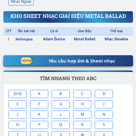
Nhạc Ngoại
KHO SHEET NHẠC GIAI ĐIỆU METAL BALLAD
Yêu cầu hợp âm & Sheet nhạc
TÌM NHANH THEO ABC
[0-9]
A
B
C
D
E
F
G
H
I
STT
Tên bài hát
Ca sĩ
Giai điệu
J
K
L
M
N
1
Adam Ďurica
Metal Ballad
Nh
Neľutujem
O
P
Q
R
S
T
U
V
W
X