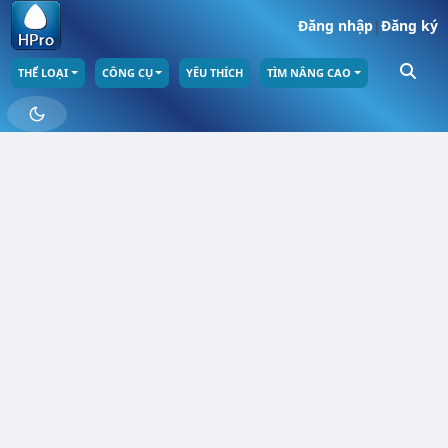
Đăng nhập
|
Đăng ký
THỂ LOẠI
CÔNG CỤ
YÊU THÍCH
TÌM NÂNG CAO