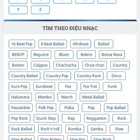
Y
Z
TÌM THEO ĐIỆU NHẠC
16 Beat Pop
8 Beat Ballad
Afrobeat
Ballad
BEBOP
Beguine
Blues
Bolero
Bossa Nova
Boston
Calypso
Chachacha
Chưa chọn
Country
Country Ballad
Country Pop
Country Rock
Disco
Euro Pop
Eurobeat
Fox
Fox Trot
Funk
Habanera
Mambo
March
Metal Ballad
Pasodoble
Polk Pop
Polka
Pop
Pop Ballad
Pop Rock
Quick Step
Rap
Reggaeton
Rock
Rock Ballad
Rock'n'roll
Rumba
Samba
Slow
Slow Ballad
Slow Bolero
Slow Fox
Slow Rock