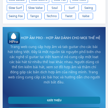
Slow Surf
Slow Valse
Soul
Surf
Swing
Swing Fox
Tango
Techno
Twist
Valse
HỢP ÂM PRO - HỢP ÂM DÀNH CHO MỌI THẾ HỆ
Trang web cung cấp hợp âm và tab guitar cho các bài
hát tiếng Việt. Đây là một nguồn tài nguyên phổ biến cho
các nghệ sĩ guitar tại Việt Nam vì nó cung cấp một loạt
các bài hát từ nhiều thể loại khác nhau. Người dùng có
thể tìm kiếm bài hát, xem sơ đồ hợp âm và thậm chí
đóng góp các bản dịch hợp âm của riêng mình. Trang
web cũng cung cấp các bài học và hướng dẫn cho người
mới bắt đầu.
GIỚI THIỆU