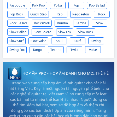
Pasodoble
Polk Pop
Polka
Pop
Pop Ballad
Pop Rock
Quick Step
Rap
Reggaeton
Rock
Rock Ballad
Rock'n'roll
Rumba
Samba
Slow
Slow Ballad
Slow Bolero
Slow Fox
Slow Rock
Slow Surf
Slow Valse
Soul
Surf
Swing
Swing Fox
Tango
Techno
Twist
Valse
HỢP ÂM PRO - HỢP ÂM DÀNH CHO MỌI THẾ HỆ
Trang web cung cấp hợp âm và tab guitar cho các bài
hát tiếng Việt. Đây là một nguồn tài nguyên phổ biến cho
các nghệ sĩ guitar tại Việt Nam vì nó cung cấp một loạt
các bài hát từ nhiều thể loại khác nhau. Người dùng có
thể tìm kiếm bài hát, xem sơ đồ hợp âm và thậm chí
đóng góp các bản dịch hợp âm của riêng mình. Trang
web cũng cung cấp các bài học và hướng dẫn cho người