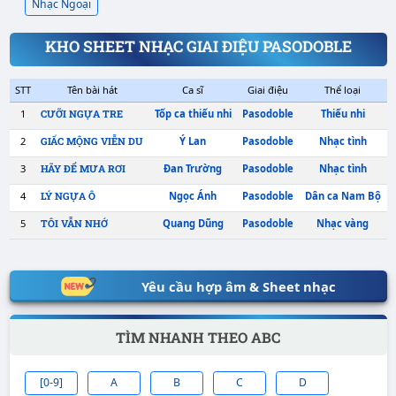
Nhạc Ngoại
KHO SHEET NHẠC GIAI ĐIỆU PASODOBLE
Yêu cầu hợp âm & Sheet nhạc
STT
Tên bài hát
Ca sĩ
Giai điệu
TÌM NHANH THEO ABC
1
Tốp ca thiếu nhi
Pasodoble
CƯỠI NGỰA TRE
2
Ý Lan
Pasodoble
GIẤC MỘNG VIỄN DU
[0-9]
A
B
C
D