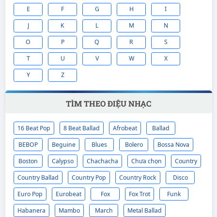
3
Đan Trường
Pasodoble
HÃY ĐỂ MƯA RƠI
E
F
G
H
I
4
Ngọc Ánh
Pasodoble
Dâ
LÝ NGỰA Ô
J
K
L
M
N
O
P
Q
R
S
5
Quang Dũng
Pasodoble
TÔI VẪN NHỚ
T
U
V
W
X
Y
Z
TÌM THEO ĐIỆU NHẠC
16 Beat Pop
8 Beat Ballad
Afrobeat
Ballad
BEBOP
Beguine
Blues
Bolero
Bossa Nova
Boston
Calypso
Chachacha
Chưa chọn
Country
Country Ballad
Country Pop
Country Rock
Disco
Euro Pop
Eurobeat
Fox
Fox Trot
Funk
Habanera
Mambo
March
Metal Ballad