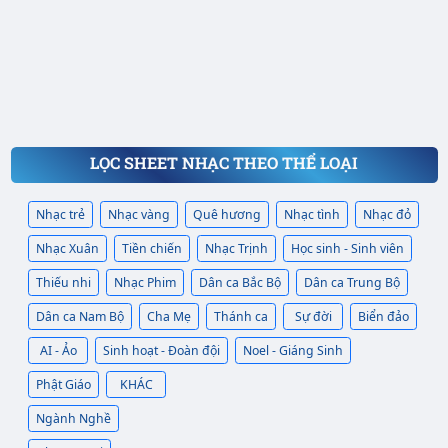
LỌC SHEET NHẠC THEO THỂ LOẠI
Nhạc trẻ
Nhạc vàng
Quê hương
Nhạc tình
Nhạc đỏ
Nhạc Xuân
Tiền chiến
Nhạc Trịnh
Học sinh - Sinh viên
Thiếu nhi
Nhạc Phim
Dân ca Bắc Bộ
Dân ca Trung Bộ
Dân ca Nam Bộ
Cha Mẹ
Thánh ca
Sự đời
Biển đảo
AI - Ảo
Sinh hoạt - Đoàn đội
Noel - Giáng Sinh
Phật Giáo
KHÁC
Ngành Nghề