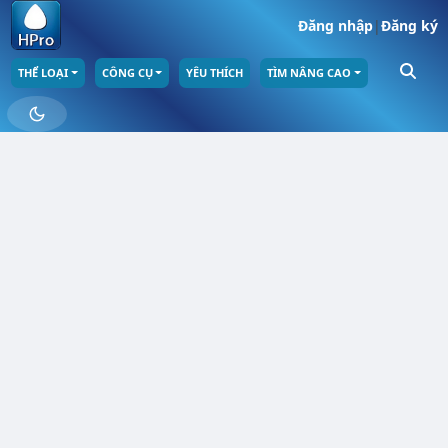
Đăng nhập
|
Đăng ký
THỂ LOẠI
CÔNG CỤ
YÊU THÍCH
TÌM NÂNG CAO